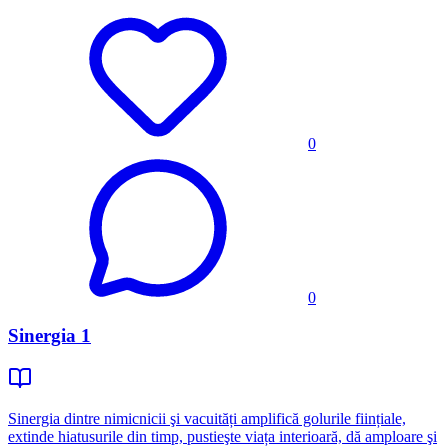
0
0
Sinergia 1
Sinergia dintre nimicnicii şi vacuități amplifică golurile ființiale,
extinde hiatusurile din timp, pustieşte viața interioară, dă amploare şi