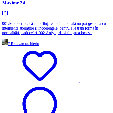
Maxime 34
901.Mediocrii dacă au o ființare disfuncțională nu pot gestiona cu
inteligență aberațiile şi incoerențele, pentru a le transforma în
normalități şi adecvări. 902.Artiştii, dacă ființarea lor este
RR
razvan rachieriu
0