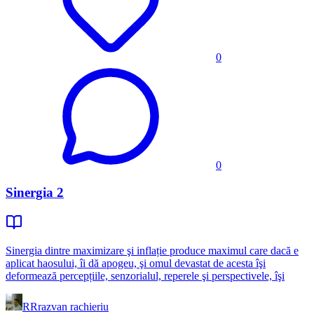
0
0
Sinergia 2
Sinergia dintre maximizare şi inflație produce maximul care dacă e
aplicat haosului, îi dă apogeu, şi omul devastat de acesta îşi
deformează percepțiile, senzorialul, reperele şi perspectivele, îşi
RR
razvan rachieriu