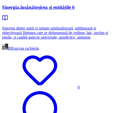
Sinergia,însănătoşirea şi entitățile 6
Sinergia dintre spirit şi rațiune spiritualizează, sublimează şi
obiectivează ființarea care se debarasează de ordinar, laic, profan şi
păgân, şi capătă aspecte universale, apodictice, animiste,
RR
razvan rachieriu
0