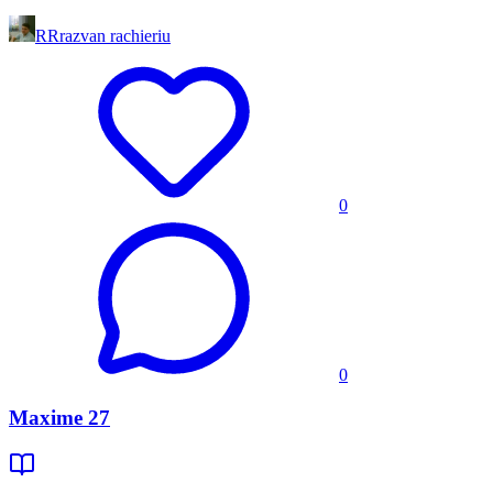
RR
razvan rachieriu
0
0
Maxime 27