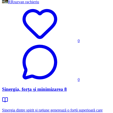
RR
razvan rachieriu
0
0
Sinergia, forța şi minimizarea 8
Sinergia dintre spirit şi rațiune generează o forță superioară care