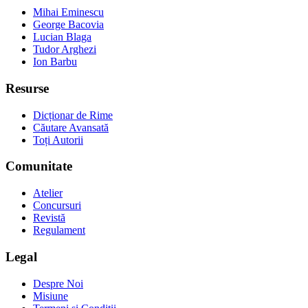
Mihai Eminescu
George Bacovia
Lucian Blaga
Tudor Arghezi
Ion Barbu
Resurse
Dicționar de Rime
Căutare Avansată
Toți Autorii
Comunitate
Atelier
Concursuri
Revistă
Regulament
Legal
Despre Noi
Misiune