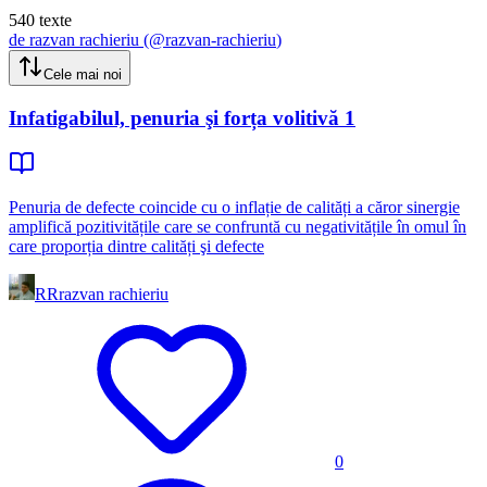
540
texte
de
razvan rachieriu
(@
razvan-rachieriu
)
Cele mai noi
Infatigabilul, penuria şi forța volitivă 1
Penuria de defecte coincide cu o inflație de calități a căror sinergie
amplifică pozitivitățile care se confruntă cu negativitățile în omul în
care proporția dintre calități şi defecte
RR
razvan rachieriu
0