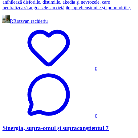
anihilează disforiile, distimiile, akedia şi nevrozele, care
neutralizează angoasele, anxietățile, aprehensiunile şi ipohondriile,
RR
razvan rachieriu
0
0
Sinergia, supra-omul şi supraconştientul 7