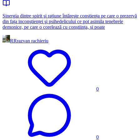
Sinergia dintre spirit şi rațiune întăreşte conştiența pe care o prezervă
din fața inconştienței şi psihedelicului ce pot asimila tenebrele
demonice, pe care o corelează cu conştiința, şi poate
RR
razvan rachieriu
0
0