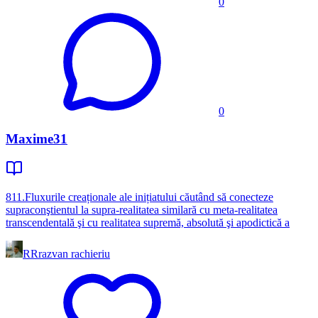
0
0
Maxime31
811.Fluxurile creaționale ale inițiatului căutând să conecteze
supraconştientul la supra-realitatea similară cu meta-realitatea
transcendentală şi cu realitatea supremă, absolută şi apodictică a
RR
razvan rachieriu