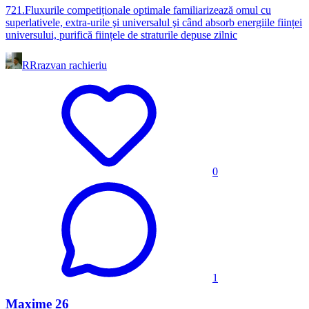
721.Fluxurile competiționale optimale familiarizează omul cu
superlativele, extra-urile şi universalul şi când absorb energiile ființei
universului, purifică ființele de straturile depuse zilnic
RR
razvan rachieriu
0
1
Maxime 26