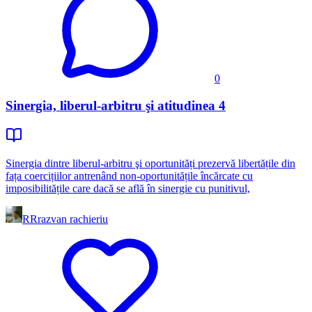
0
Sinergia, liberul-arbitru şi atitudinea 4
Sinergia dintre liberul-arbitru şi oportunități prezervă libertățile din
fața coercițiilor antrenând non-oportunitățile încărcate cu
imposibilitățile care dacă se află în sinergie cu punitivul,
RR
razvan rachieriu