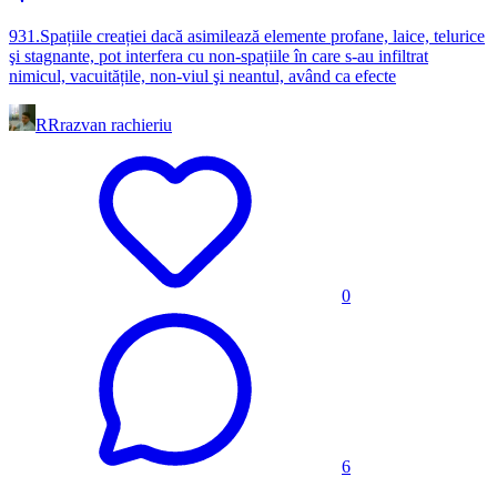
931.Spațiile creației dacă asimilează elemente profane, laice, telurice
şi stagnante, pot interfera cu non-spațiile în care s-au infiltrat
nimicul, vacuitățile, non-viul şi neantul, având ca efecte
RR
razvan rachieriu
0
6