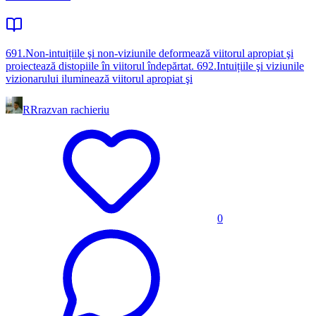
691.Non-intuițiile şi non-viziunile deformează viitorul apropiat şi
proiectează distopiile în viitorul îndepărtat. 692.Intuițiile şi viziunile
vizionarului iluminează viitorul apropiat şi
RR
razvan rachieriu
0