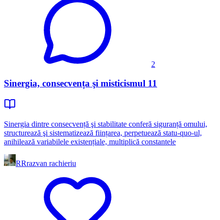
2
Sinergia, consecvența şi misticismul 11
Sinergia dintre consecvență şi stabilitate conferă siguranță omului,
structurează şi sistematizează ființarea, perpetuează statu-quo-ul,
anihilează variabilele existențiale, multiplică constantele
RR
razvan rachieriu