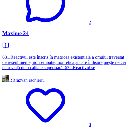
2
Maxime 24
631.Reactivul este înscris în matricea existențială a omului traversat
de resentimente, non-empatie, non-etică şi care îi disprețuieşte pe cei
cu o viață de o calitate superioară. 632.Reactivul se
RR
razvan rachieriu
0