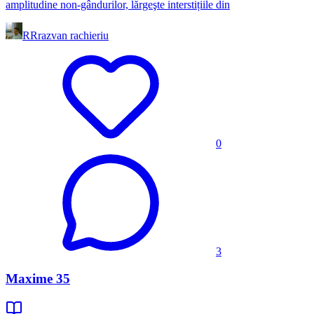
amplitudine non-gândurilor, lărgeşte interstițiile din
RR
razvan rachieriu
0
3
Maxime 35