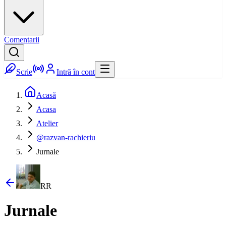
Comentarii
Scrie
Intră în cont
Acasă
Acasa
Atelier
@razvan-rachieriu
Jurnale
RR
Jurnale