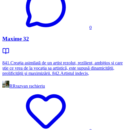
0
Maxime 32
841.Creația asimilată de un artist rezolut, rezilient, ambițios şi care
ştie ce vrea de la vocația sa artistică, este supusă dinamicității,
prolificității şi maximizării. 842.Artistul indecis,
RR
razvan rachieriu