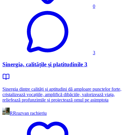
0
3
Sinergia, calitățile şi platitudinile 3
Sinergia dintre calități şi aptitudini dă amploare punctelor forte,
cristalizează vocațiile, amplifică dibăciile, valorizează viața,
reliefează profunzimile şi proiectează omul pe asimptota
RR
razvan rachieriu