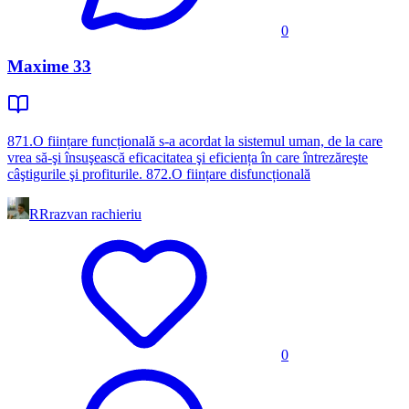
0
Maxime 33
871.O ființare funcțională s-a acordat la sistemul uman, de la care
vrea să-şi însuşească eficacitatea şi eficiența în care întrezăreşte
câştigurile şi profiturile. 872.O ființare disfuncțională
RR
razvan rachieriu
0