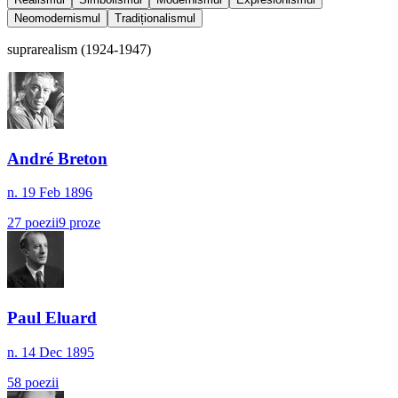
Neomodernismul
Tradiționalismul
suprarealism
(
1924-1947
)
André Breton
n.
19 Feb 1896
27
poezii
9
proze
Paul Eluard
n.
14 Dec 1895
58
poezii