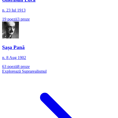
n.
23 Iul 1913
19
poezii
3
proze
Sașa Pană
n.
8 Aug 1902
63
poezii
8
proze
Explorează
Suprarealismul