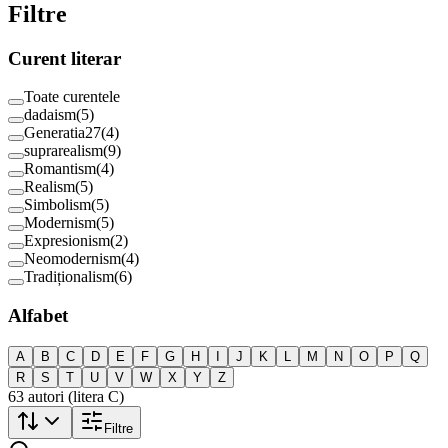
Filtre
Curent literar
Toate curentele
dadaism
(
5
)
Generatia27
(
4
)
suprarealism
(
9
)
Romantism
(
4
)
Realism
(
5
)
Simbolism
(
5
)
Modernism
(
5
)
Expresionism
(
2
)
Neomodernism
(
4
)
Tradiționalism
(
6
)
Alfabet
A
B
C
D
E
F
G
H
I
J
K
L
M
N
O
P
Q
R
S
T
U
V
W
X
Y
Z
63
autori
(litera C)
Filtre