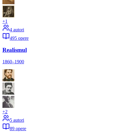
+
1
4
autori
495
opere
Realismul
1860–1900
+
2
5
autori
89
opere