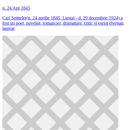
n. 24 Apr 1845
Carl Spitteler(n. 24 aprilie 1845, Liestal - d. 29 decembrie 1924) a
fost un poet, nuvelist, romancier, dramaturg, critic și eseist elvețian,
laureat