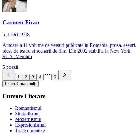
Carmen Firan
n. 1 Oct 1958
Autoare a 11 volume de versuri publicate in Romania, proza, eseuri,
piese de teatru si scenarii de film. Din 2002 stabilita in New York,
SUA. Membra
5
poezii
1
2
3
4
6
Încarcă mai mulți
Curente Literare
Romantismul
Simbolismul
Modernismul
Expresionismul
Toate curentele