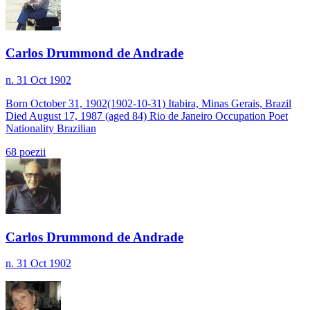
Carlos Drummond de Andrade
n. 31 Oct 1902
Born October 31, 1902(1902-10-31) Itabira, Minas Gerais, Brazil
Died August 17, 1987 (aged 84) Rio de Janeiro Occupation Poet
Nationality Brazilian
68
poezii
Carlos Drummond de Andrade
n. 31 Oct 1902