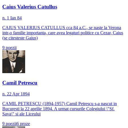
Caius Valerius Catullus
n. 1 Ian 84
CAIUS VALERIUS CATULLUS cca 84 a.C., se naste la Verona
intr-o familie importanta, care avea legaturi politice cu Cezar, Caius
(se citesteste Gaius)
9
poezii
Camil Petrescu
n. 22 Apr 1894
CAMIL PETRESCU (1894-1957) Camil Petrescu s-a nascut in
Bucuresti la 22 aprilie 1894. A urmat cursurile Colegiului \"Sf.
Sava\" si ale Liceului
9
poezii
6
proze