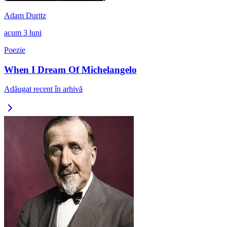
Adam Duritz
acum 3 luni
Poezie
When I Dream Of Michelangelo
Adăugat recent în arhivă