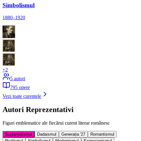
Simbolismul
1880–1920
+
2
5
autori
795
opere
Vezi toate curentele
Autori Reprezentativi
Figuri emblematice ale fiecărui curent literar românesc
Suprarealismul
Dadaismul
Generația '27
Romantismul
Realismul
Simbolismul
Modernismul
Expresionismul