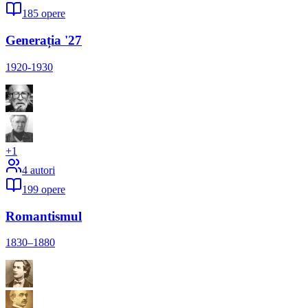
185
opere
Generația '27
1920-1930
+
1
4
autori
199
opere
Romantismul
1830–1880