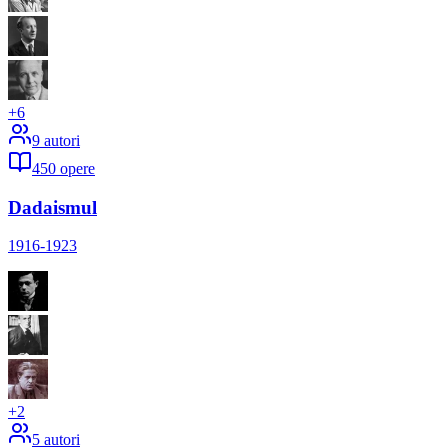
+
6
9
autori
450
opere
Dadaismul
1916-1923
+
2
5
autori