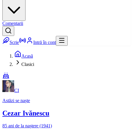
Comentarii
Scrie
Intră în cont
Acasă
Clasici
CI
Astăzi se naște
Cezar Ivănescu
85 ani de la naștere (1941)