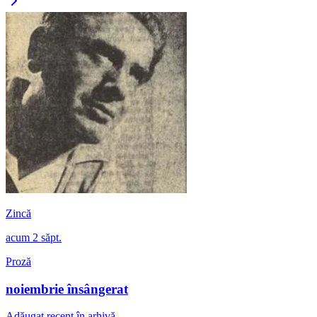
Zincă
acum 2 săpt.
Proză
noiembrie însângerat
Adăugat recent în arhivă