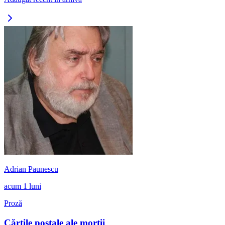
Adrian Paunescu
acum 1 luni
Proză
Cărțile poştale ale morţii