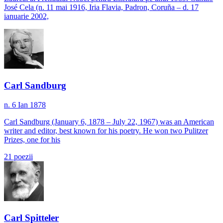
José Cela (n. 11 mai 1916, Iria Flavia, Padron, Coruña – d. 17
ianuarie 2002,
Carl Sandburg
n. 6 Ian 1878
Carl Sandburg (January 6, 1878 – July 22, 1967) was an American
writer and editor, best known for his poetry. He won two Pulitzer
Prizes, one for his
21
poezii
Carl Spitteler