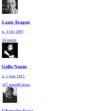
Louis Aragon
n.
3 Oct 1897
16
poezii
Gellu Naum
n.
1 Aug 1915
167
poezii
8
proze
Gherasim Luca