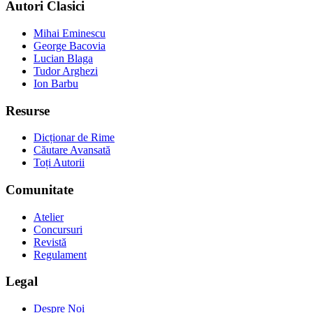
Autori Clasici
Mihai Eminescu
George Bacovia
Lucian Blaga
Tudor Arghezi
Ion Barbu
Resurse
Dicționar de Rime
Căutare Avansată
Toți Autorii
Comunitate
Atelier
Concursuri
Revistă
Regulament
Legal
Despre Noi