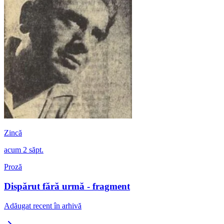
Zincă
acum 2 săpt.
Proză
Dispărut fără urmă - fragment
Adăugat recent în arhivă