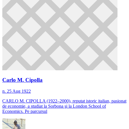
Carlo M. Cipolla
n. 25 Aug 1922
CARLO M. CIPOLLA (1922–2000), reputat istoric italian, pasionat
de economie, a studiat la Sorbona şi la London School of
Economics. Pe parcursul