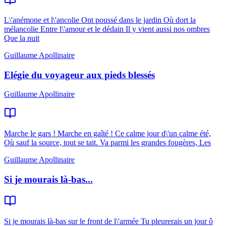
L\'anémone et l\'ancolie Ont poussé dans le jardin Où dort la
mélancolie Entre l\'amour et le dédain Il y vient aussi nos ombres
Que la nuit
Guillaume Apollinaire
Elégie du voyageur aux pieds blessés
Guillaume Apollinaire
Marche le gars ! Marche en gaîté ! Ce calme jour d\'un calme été,
Où sauf la source, tout se tait. Va parmi les grandes fougères, Les
Guillaume Apollinaire
Si je mourais là-bas...
Si je mourais là-bas sur le front de l\'armée Tu pleurerais un jour ô