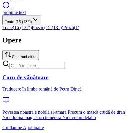
+
propune text
Toate
(16 (132))
Toate
(
16 (132)
)
Poezie
(
15 (131)
)
Proză
(
1
)
Opere
Cele mai citite
Corn de vânătoare
Traducere în limba română de Petru Dincă
Povestea noastră e nobilă și-amară Precum o mască crudă de tiran
Nici dramă magică ori temerară Nici vreun detaliu
Guillaume Apollinaire