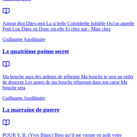
Amour-Roi Dites-moi La si belle Colombelle Infidèle Qu’on appelle
Petit Lou Dites où Donc est-elle Et chez qui - Mais chez
Guillaume Apollinaire
Le quatrième poème secret
Ma bouche aura des ardeurs de géhenne Ma bouche te sera un enfer
de douceur Les anges de ma bouche trôneront dans ton cœur Ma
bouche sera
Guillaume Apollinaire
La marraine de guerre
POUR Y. B. (Yves Blanc) Bien qu\'il me vienne en août votre