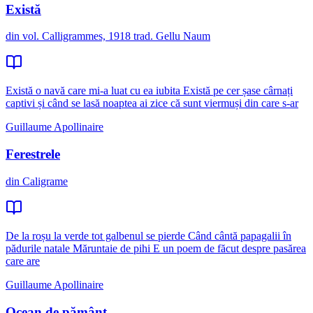
Există
din vol. Calligrammes, 1918 trad. Gellu Naum
Există o navă care mi-a luat cu ea iubita Există pe cer șase cârnați
captivi și când se lasă noaptea ai zice că sunt viermuși din care s-ar
Guillaume Apollinaire
Ferestrele
din Caligrame
De la roșu la verde tot galbenul se pierde Când cântă papagalii în
pădurile natale Măruntaie de pihi E un poem de făcut despre pasărea
care are
Guillaume Apollinaire
Ocean de pământ