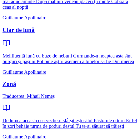
mai aduc aminte După mâhniri veneau plăceri ții minte Coboară
ceas al nopții
Guillaume Apollinaire
Clar de lună
Melifluentă lună cu buze de nebuni Gurmande-n noaptea asta sînt
burguri și pășuni Pot bine aștrii-asemeni albinelor să fie Din mierea
Guillaume Apollinaire
Zonă
Traducerea: Mihail Nemeș
De lumea aceasta cea veche-n sfârșit ești sătul Păstorule o turn Eiffel
în zori behăie turma de poduri destul Tu te-ai săturat să trăiești
Guillaume Apollinaire