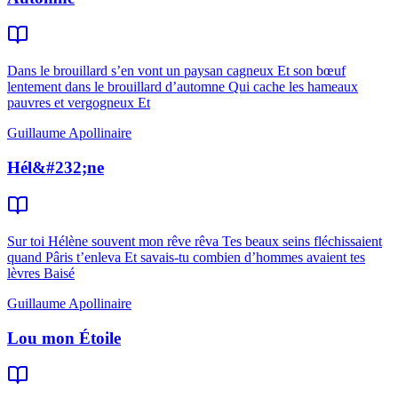
Dans le brouillard s’en vont un paysan cagneux Et son bœuf
lentement dans le brouillard d’automne Qui cache les hameaux
pauvres et vergogneux Et
Guillaume Apollinaire
Hél&#232;ne
Sur toi Hélène souvent mon rêve rêva Tes beaux seins fléchissaient
quand Pâris t’enleva Et savais-tu combien d’hommes avaient tes
lèvres Baisé
Guillaume Apollinaire
Lou mon Étoile