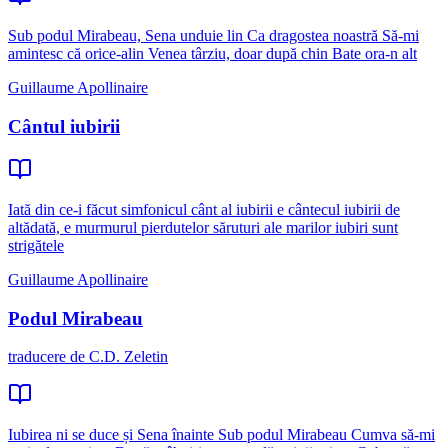
Sub podul Mirabeau, Sena unduie lin Ca dragostea noastră Să-mi
amintesc că orice-alin Venea târziu, doar după chin Bate ora-n alt
Guillaume Apollinaire
Cântul iubirii
Iată din ce-i făcut simfonicul cânt al iubirii e cântecul iubirii de
altădată, e murmurul pierdutelor săruturi ale marilor iubiri sunt
strigătele
Guillaume Apollinaire
Podul Mirabeau
traducere de C.D. Zeletin
Iubirea ni se duce și Sena înainte Sub podul Mirabeau Cumva să-mi