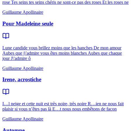
rose Tes seins tes seins chéris ne sont-ce pas des roses Et les roses ne
Guillaume Apollinaire
Pour Madeleine seule
Lune candide vous brillez moins que les hanches De mon amour
Aubes que j\'admire vous êtes moins blanches Aubes que chaque
jour J\'admire ô
Guillaume Apollinaire
Irene, acrostiche
I…l neige et cette nuit est très noire, très noire R…ien ne nous fait
plaisir si vous n’êtes pas là E…t nous nous embêtons de façon
Guillaume Apollinaire
Automne