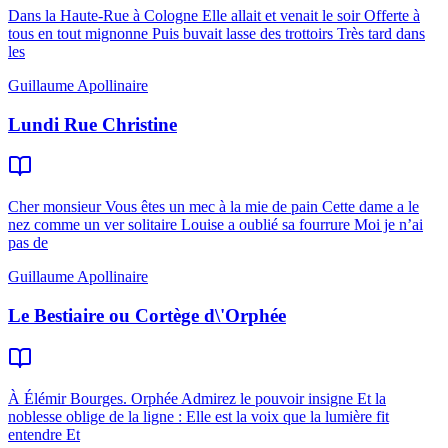
Dans la Haute-Rue à Cologne Elle allait et venait le soir Offerte à
tous en tout mignonne Puis buvait lasse des trottoirs Très tard dans
les
Guillaume Apollinaire
Lundi Rue Christine
Cher monsieur Vous êtes un mec à la mie de pain Cette dame a le
nez comme un ver solitaire Louise a oublié sa fourrure Moi je n’ai
pas de
Guillaume Apollinaire
Le Bestiaire ou Cortège d\'Orphée
À Élémir Bourges. Orphée Admirez le pouvoir insigne Et la
noblesse oblige de la ligne : Elle est la voix que la lumière fit
entendre Et