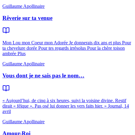
Guillaume Apollinaire
Rêverie sur ta venue
Mon Lou mon Coeur mon Adorée Je donnerais dix ans et plus Pour
ta chevelure dorée Pour tes regards irrésolus Pour la chère toison
ambrée Plus
Guillaume Apollinaire
Vous dont je ne sais pas le nom…
« Aujourd’hui, de cinq à six heures, suivi la voisine divine. Restif
dirait « féïque ». Pas osé lui donner les vers faits hier. » Journal, 14
avril
Guillaume Apollinaire
Amour-Roi