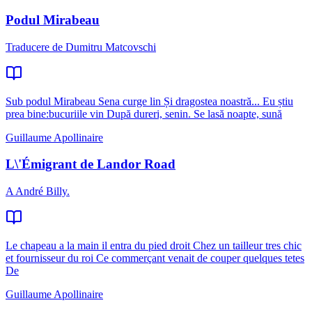
Podul Mirabeau
Traducere de Dumitru Matcovschi
Sub podul Mirabeau Sena curge lin Și dragostea noastră... Eu știu
prea bine:bucuriile vin După dureri, senin. Se lasă noapte, sună
Guillaume Apollinaire
L\'Émigrant de Landor Road
A André Billy.
Le chapeau a la main il entra du pied droit Chez un tailleur tres chic
et fournisseur du roi Ce commerçant venait de couper quelques tetes
De
Guillaume Apollinaire