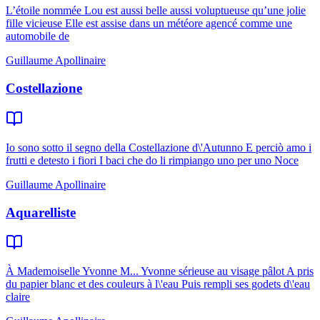
L’étoile nommée Lou est aussi belle aussi voluptueuse qu’une jolie
fille vicieuse Elle est assise dans un météore agencé comme une
automobile de
Guillaume Apollinaire
Costellazione
Io sono sotto il segno della Costellazione d\'Autunno E perciò amo i
frutti e detesto i fiori I baci che do li rimpiango uno per uno Noce
Guillaume Apollinaire
Aquarelliste
À Mademoiselle Yvonne M... Yvonne sérieuse au visage pâlot A pris
du papier blanc et des couleurs à l\'eau Puis rempli ses godets d\'eau
claire