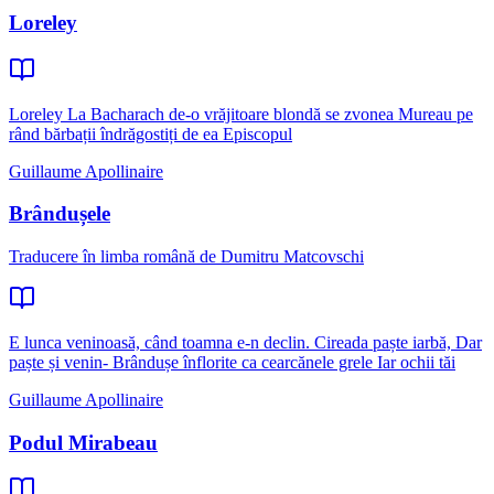
Loreley
Loreley La Bacharach de-o vrăjitoare blondă se zvonea Mureau pe
rând bărbații îndrăgostiți de ea Episcopul
Guillaume Apollinaire
Brândușele
Traducere în limba română de Dumitru Matcovschi
E lunca veninoasă, când toamna e-n declin. Cireada paște iarbă, Dar
paște și venin- Brândușe înflorite ca cearcănele grele Iar ochii tăi
Guillaume Apollinaire
Podul Mirabeau