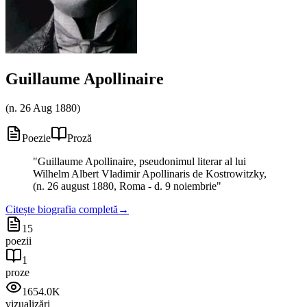
Guillaume Apollinaire
(
n. 26 Aug 1880
)
Poezie
Proză
"
Guillaume Apollinaire, pseudonimul literar al lui
Wilhelm Albert Vladimir Apollinaris de Kostrowitzky,
(n. 26 august 1880, Roma - d. 9 noiembrie
"
Citește biografia completă
→
15
poezii
1
proze
1654.0K
vizualizări