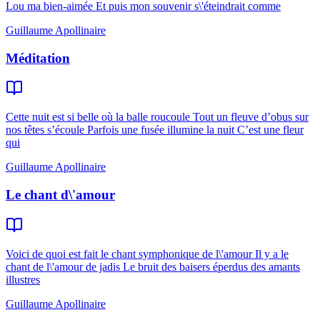
Lou ma bien-aimée Et puis mon souvenir s\'éteindrait comme
Guillaume Apollinaire
Méditation
Cette nuit est si belle où la balle roucoule Tout un fleuve d’obus sur
nos têtes s’écoule Parfois une fusée illumine la nuit C’est une fleur
qui
Guillaume Apollinaire
Le chant d\'amour
Voici de quoi est fait le chant symphonique de l\'amour Il y a le
chant de l\'amour de jadis Le bruit des baisers éperdus des amants
illustres
Guillaume Apollinaire