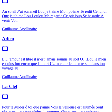
Au soleil J’ai sommeil Lou je t’aime Mon poème Te redit Ce lundi
Que je t’aime Lou Loulou Me regarde Ce ptit loup Se hasarde À
venir Voir
Guillaume Apollinaire
Adieu
L…’amour est libre il n’est jamais soumis au sort O…Lou le mien
est plus fort encor que la mort U…n cœur le mien te suit dans ton
voyage au
Guillaume Apollinaire
La Clef
Pour te guider ô toi que j’aime Vois la veilleuse est allumée Sont
clos mes yeux tout pleins de gemmes Ouvre tes yeux puisque