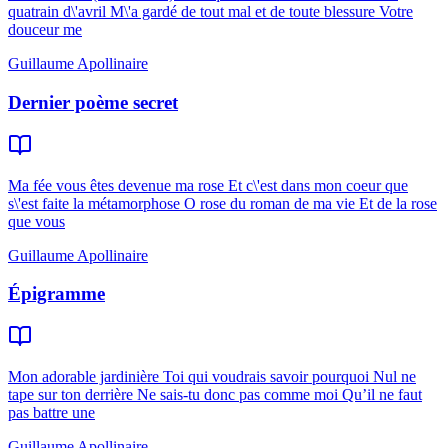
quatrain d\'avril M\'a gardé de tout mal et de toute blessure Votre
douceur me
Guillaume Apollinaire
Dernier poème secret
Ma fée vous êtes devenue ma rose Et c\'est dans mon coeur que
s\'est faite la métamorphose O rose du roman de ma vie Et de la rose
que vous
Guillaume Apollinaire
Épigramme
Mon adorable jardinière Toi qui voudrais savoir pourquoi Nul ne
tape sur ton derrière Ne sais-tu donc pas comme moi Qu’il ne faut
pas battre une
Guillaume Apollinaire