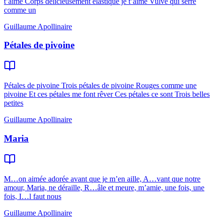
t’aime Corps délicieusement élastique je t’aime Vulve qui serre
comme un
Guillaume Apollinaire
Pétales de pivoine
Pétales de pivoine Trois pétales de pivoine Rouges comme une
pivoine Et ces pétales me font rêver Ces pétales ce sont Trois belles
petites
Guillaume Apollinaire
Maria
M…on aimée adorée avant que je m’en aille, A…vant que notre
amour, Maria, ne déraille, R…âle et meure, m’amie, une fois, une
fois, I…l faut nous
Guillaume Apollinaire