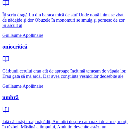
Îți scriu dragă Lu din baraca mică de stuf Unde nouă inimi se zbat
de nădejde și dor Obuzele în monomuri se smulg și pornesc de zor
Și ascult al
Guillaume Apollinaire
oniocritică
Cărbunii cerului erau atît de aproape încît mă temeam de văpaia lor.
Erau gata să mă ardă. Dar avea conștiința veșniciilor deosebite ale
Guillaume Apollinaire
umbră
Iată că iarăși m-ați năpădit, Amintiri despre camarazii de arme, morți
în război, Măslină a timpului, Amintiri devenite astăzi un