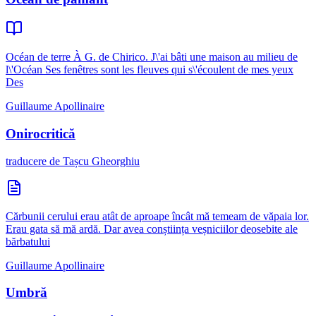
Océan de terre À G. de Chirico. J\'ai bâti une maison au milieu de
l\'Océan Ses fenêtres sont les fleuves qui s\'écoulent de mes yeux
Des
Guillaume Apollinaire
Onirocritică
traducere de Tașcu Gheorghiu
Cărbunii cerului erau atât de aproape încât mă temeam de văpaia lor.
Erau gata să mă ardă. Dar avea conștiința veșniciilor deosebite ale
bărbatului
Guillaume Apollinaire
Umbră