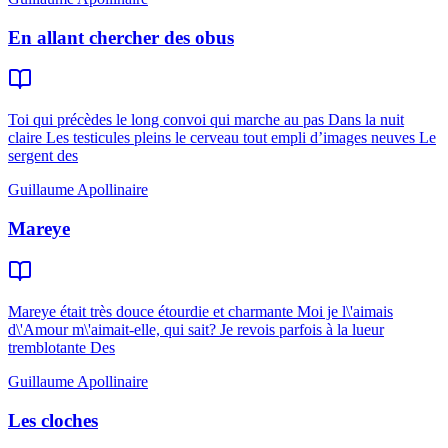
En allant chercher des obus
Toi qui précèdes le long convoi qui marche au pas Dans la nuit
claire Les testicules pleins le cerveau tout empli d’images neuves Le
sergent des
Guillaume Apollinaire
Mareye
Mareye était très douce étourdie et charmante Moi je l\'aimais
d\'Amour m\'aimait-elle, qui sait? Je revois parfois à la lueur
tremblotante Des
Guillaume Apollinaire
Les cloches