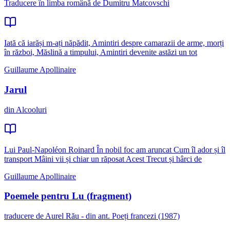
Traducere în limba română de Dumitru Matcovschi
Iată că iarăși m-ați năpădit, Amintiri despre camarazii de arme, morți
în război, Măslină a timpului, Amintiri devenite astăzi un tot
Guillaume Apollinaire
Jarul
din Alcooluri
Lui Paul-Napoléon Roinard În nobil foc am aruncat Cum îl ador și îl
transport Mâini vii și chiar un răposat Acest Trecut și hârci de
Guillaume Apollinaire
Poemele pentru Lu (fragment)
traducere de Aurel Rău - din ant. Poeți francezi (1987)