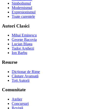
Simbolismul
Modernismul
Expresionismul
Toate curentele
Autori Clasici
Mihai Eminescu
George Bacovia
Lucian Blaga
Tudor Arghezi
Ion Barbu
Resurse
Dicționar de Rime
Căutare Avansată
Toți Autorii
Comunitate
Atelier
Concursuri
Revistă