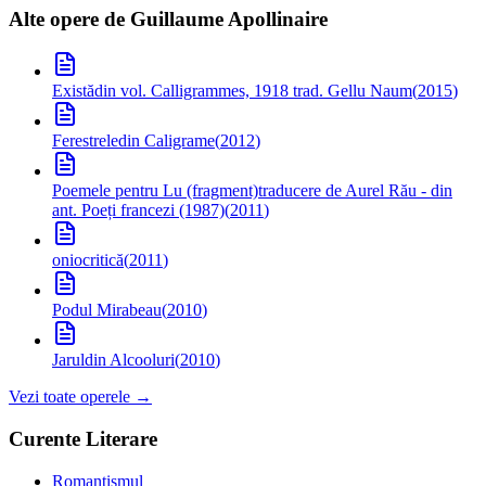
Alte opere de
Guillaume Apollinaire
Există
din vol. Calligrammes, 1918 trad. Gellu Naum
(
2015
)
Ferestrele
din Caligrame
(
2012
)
Poemele pentru Lu (fragment)
traducere de Aurel Rău - din
ant. Poeți francezi (1987)
(
2011
)
oniocritică
(
2011
)
Podul Mirabeau
(
2010
)
Jarul
din Alcooluri
(
2010
)
Vezi toate operele →
Curente Literare
Romantismul