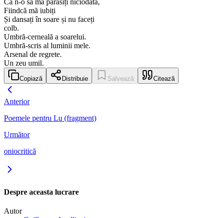
Că n-o să mă părăsiți niciodată,
Fiindcă mă iubiți
Și dansați în soare și nu faceți
colb.
Umbră-cerneală a soarelui.
Umbră-scris al luminii mele.
Arsenal de regrete.
Un zeu umil.
Copiază
Distribuie
Salvează
Citează
Anterior
Poemele pentru Lu (fragment)
Următor
oniocritică
Despre aceasta lucrare
Autor