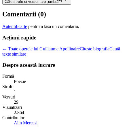
Câte strofe și versuri are „umbră"?
Comentarii (
0
)
Autentifica-te
pentru a lasa un comentariu.
Acțiuni rapide
← Toate operele lui Guillaume Apollinaire
Citește biografia
Caută
texte similare
Despre această lucrare
Formă
Poezie
Strofe
1
Versuri
29
Vizualizări
2.864
Contribuitor
Alin Mercasi