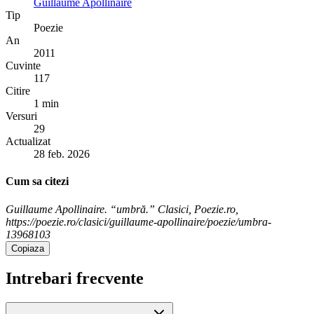
Guillaume Apollinaire
Tip
Poezie
An
2011
Cuvinte
117
Citire
1 min
Versuri
29
Actualizat
28 feb. 2026
Cum sa citezi
Guillaume Apollinaire. “umbră.” Clasici, Poezie.ro,
https://poezie.ro/clasici/guillaume-apollinaire/poezie/umbra-
13968103
Copiaza
Intrebari frecvente