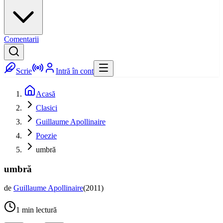
Comentarii
Scrie
Intră în cont
Acasă
Clasici
Guillaume Apollinaire
Poezie
umbră
umbră
de
Guillaume Apollinaire
(
2011
)
1
min lectură