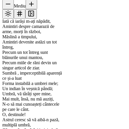
Mediu
Iată că iarăși m-ați năpădit,
Amintiri despre camarazii de
arme, morți în război,
Măslină a timpului,
Amintiri devenite astăzi un tot
întreg,
Precum un tot întreg sunt
blănurile unui mantou,
Precum miile de răni devin un
singur articol de ziar.
Sumbră , imperceptibilă aparență
ce și-a luat
Forma instabilă a umbrei mele;
Un indian în veșnică pândă;
Umbră, vă târâți spre mine,
Mai mult, însă, nu mă auziți,
N-o să mai cunoașteți cântecele
pe care le cânt.
O, destinule!
Astrul ceresc să vă aibă-n pază,
multiplă umbră,