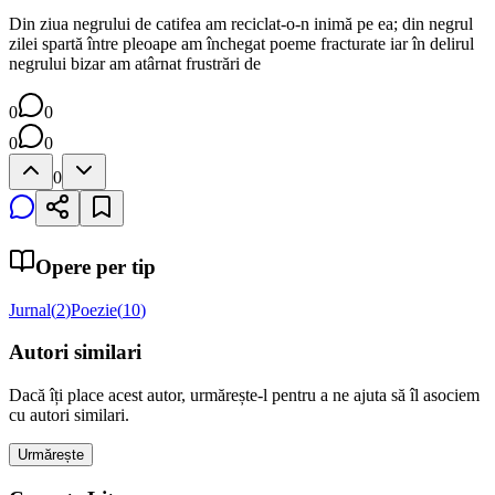
Din ziua negrului de catifea am reciclat-o-n inimă pe ea; din negrul
zilei spartă între pleoape am închegat poeme fracturate iar în delirul
negrului bizar am atârnat frustrări de
0
0
0
0
0
Opere per tip
Jurnal
(
2
)
Poezie
(
10
)
Autori similari
Dacă îți place acest autor, urmărește-l pentru a ne ajuta să îl asociem
cu autori similari.
Urmărește