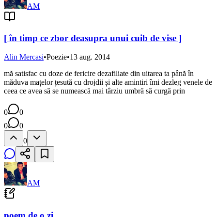
AM
[ în timp ce zbor deasupra unui cuib de vise ]
Alin Mercasi
•
Poezie
•
13 aug. 2014
mă satisfac cu doze de fericire dezafiliate din uitarea ta până în
măduva mațelor țesută cu drojdii și alte amintiri îmi dezleg venele de
ceea ce avea să se numească mai târziu umbră să curgă prin
0
0
0
0
0
AM
poem de o zi