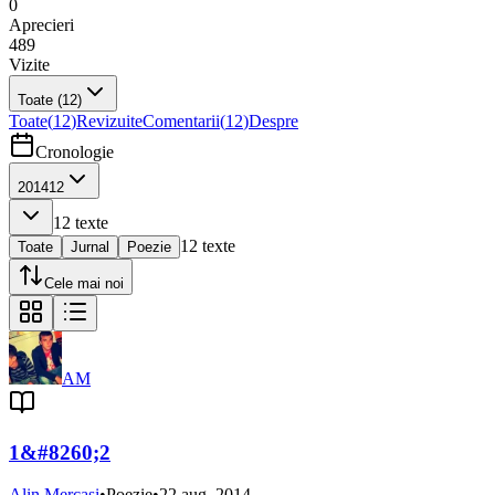
0
Aprecieri
489
Vizite
Toate
(12)
Toate
(
12
)
Revizuite
Comentarii
(
12
)
Despre
Cronologie
2014
12
12
texte
12
texte
Toate
Jurnal
Poezie
Cele mai noi
AM
1&#8260;2
Alin Mercasi
•
Poezie
•
22 aug. 2014