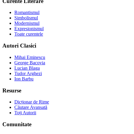
Curente Literare
Romantismul
Simbolismul
Modernismul
Expresionismul
Toate curentele
Autori Clasici
Mihai Eminescu
George Bacovia
Lucian Blaga
Tudor Arghezi
Ion Barbu
Resurse
Dicționar de Rime
Căutare Avansată
Toți Autorii
Comunitate