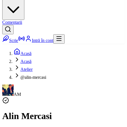
Comentarii
Scrie
Intră în cont
Acasă
Acasă
Atelier
@alin-mercasi
AM
Alin Mercasi