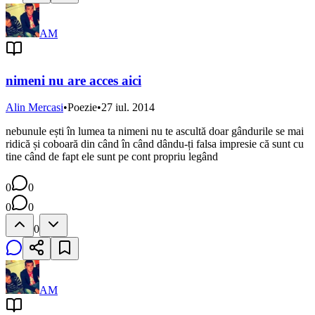
AM
nimeni nu are acces aici
Alin Mercasi
•
Poezie
•
27 iul. 2014
nebunule ești în lumea ta nimeni nu te ascultă doar gândurile se mai
ridică și coboară din când în când dându-ți falsa impresie că sunt cu
tine când de fapt ele sunt pe cont propriu legând
0
0
0
0
0
AM