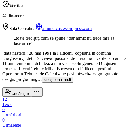
Verificat
@
alin-mercasi
Sala Consilina
alinmercasi.wordpress.com
„
toate trec știți cum se spune / dar nimic nu trece fără să
lase urme
”
-data nasterii : 28 mai 1991 la Falticeni -copilaria in comuna
Draguseni ,judetul Suceava -pasionat de literatura inca de la 5 ani -la
11 ani neimpliniti debuteaza in revista scolii generale Draguseni -
urmeaza Liceul Tehnic Mihai Bacescu din Falticeni, profilul
Operator in Tehnica de Calcul -alte pasiuni:web-design, graphic
design, programing…
citește mai mult
Urmărește
12
Texte
0
Urmăritori
0
Urmărește