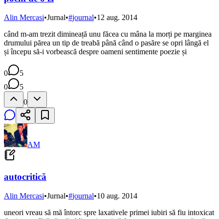
Alin Mercasi
•
Jurnal
•
#
journal
•
12 aug. 2014
când m-am trezit dimineață unu făcea cu mâna la morți pe marginea
drumului părea un tip de treabă până când o pasăre se opri lângă el
și începu să-i vorbească despre oameni sentimente poezie și
0
5
0
5
0
AM
autocritică
Alin Mercasi
•
Jurnal
•
#
journal
•
10 aug. 2014
uneori vreau să mă întorc spre laxativele primei iubiri să fiu intoxicat