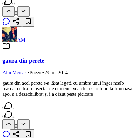
0
0
0
AM
gaura din perete
Alin Mercasi
•
Poezie
•
29 iul. 2014
gaura din acel perete s-a lăsat legată cu umbra unui înger nealb
mascată într-un insectar de oameni avea chiar și o fundiță frumoasă
apoi s-a dezechilibrat și i-a căzut peste picioare
0
2
0
2
0