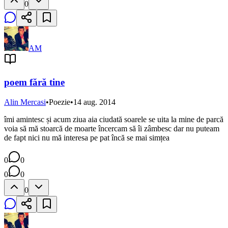
0
AM
poem fără tine
Alin Mercasi
•
Poezie
•
14 aug. 2014
îmi amintesc și acum ziua aia ciudată soarele se uita la mine de parcă
voia să mă stoarcă de moarte încercam să îi zâmbesc dar nu puteam
de fapt nici nu mă interesa pe pat încă se mai simțea
0
0
0
0
0