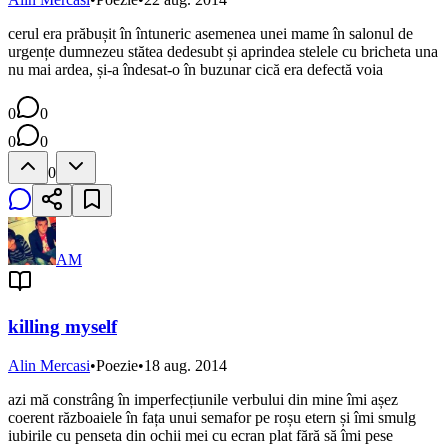
cerul era prăbușit în întuneric asemenea unei mame în salonul de
urgențe dumnezeu stătea dedesubt și aprindea stelele cu bricheta una
nu mai ardea, și-a îndesat-o în buzunar cică era defectă voia
0
0
0
0
0
AM
killing myself
Alin Mercasi
•
Poezie
•
18 aug. 2014
azi mă constrâng în imperfecțiunile verbului din mine îmi așez
coerent războaiele în fața unui semafor pe roșu etern și îmi smulg
iubirile cu penseta din ochii mei cu ecran plat fără să îmi pese