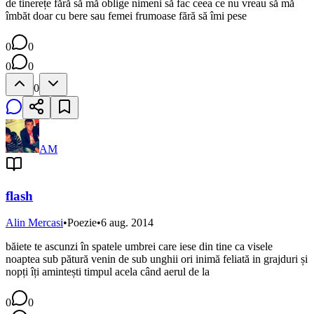
de tinerețe fără să mă oblige nimeni să fac ceea ce nu vreau să mă
îmbăt doar cu bere sau femei frumoase fără să îmi pese
0
0
0
0
0
AM
flash
Alin Mercasi
•
Poezie
•
6 aug. 2014
băiete te ascunzi în spatele umbrei care iese din tine ca visele
noaptea sub pătură venin de sub unghii ori inimă feliată in grajduri și
nopți îți amintești timpul acela când aerul de la
0
0