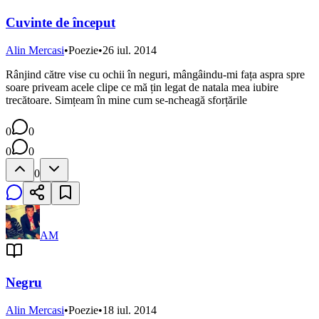
Cuvinte de început
Alin Mercasi
•
Poezie
•
26 iul. 2014
Rânjind către vise cu ochii în neguri, mângâindu-mi fața aspra spre
soare priveam acele clipe ce mă țin legat de natala mea iubire
trecătoare. Simțeam în mine cum se-ncheagă sforțările
0
0
0
0
0
AM
Negru
Alin Mercasi
•
Poezie
•
18 iul. 2014