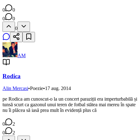
0
0
0
0
0
AM
Rodica
Alin Mercasi
•
Poezie
•
17 aug. 2014
pe Rodica am cunoscut-o la un concert paraziții era imperturbabilă și
tunsă scurt ca gazonul unui teren de fotbal stătea mai mereu în spate
nu îi plăcea să iasă prea mult în evidență plus că
0
2
0
2