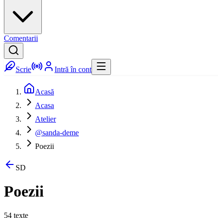
Comentarii
Scrie
Intră în cont
Acasă
Acasa
Atelier
@sanda-deme
Poezii
SD
Poezii
54
texte