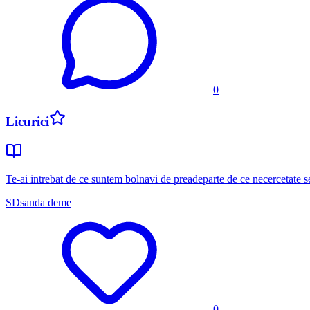
0
Licurici
Te-ai intrebat de ce suntem bolnavi de preadeparte de ce necercetate se
SD
sanda deme
0