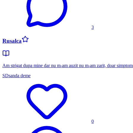
3
Rusalca
Am strigat dupa mine dar nu m-am auzit nu m-am zarit, doar simptome d
SD
sanda deme
0