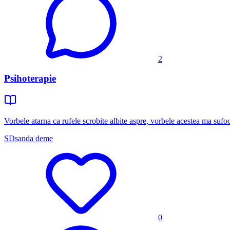
2
Psihoterapie
Vorbele atarna ca rufele scrobite albite aspre, vorbele acestea ma sufo
SD
sanda deme
0