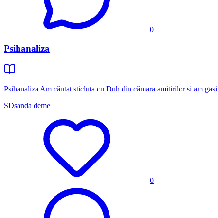
0
Psihanaliza
Psihanaliza Am căutat sticluța cu Duh din cămara amitirilor si am gasit 
SD
sanda deme
0