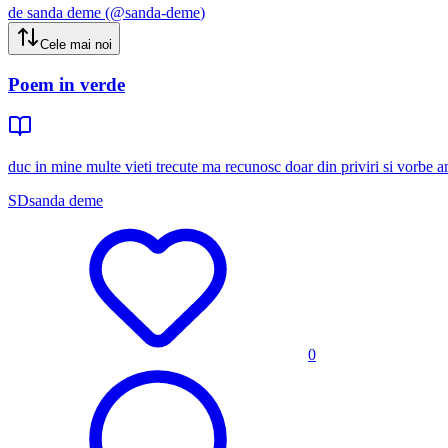
de
sanda deme
(@
sanda-deme
)
Cele mai noi
Poem in verde
duc in mine multe vieti trecute ma recunosc doar din priviri si vorbe a
SD
sanda deme
0