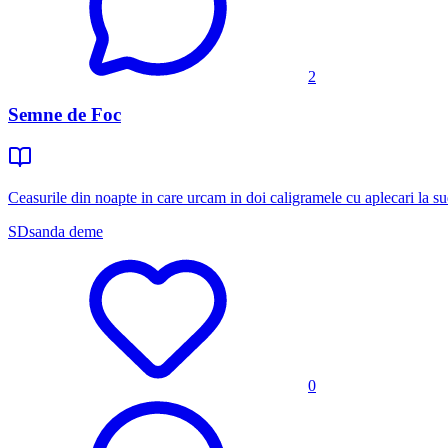
2
Semne de Foc
Ceasurile din noapte in care urcam in doi caligramele cu aplecari la su
SD
sanda deme
0