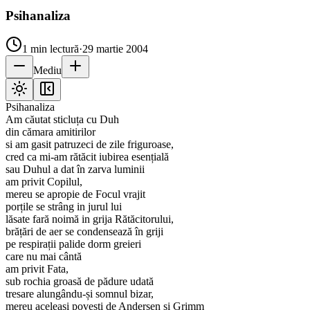
Psihanaliza
1
min lectură
·
29 martie 2004
Mediu
Psihanaliza
Am căutat sticluța cu Duh
din cămara amitirilor
si am gasit patruzeci de zile friguroase,
cred ca mi-am rătăcit iubirea esențială
sau Duhul a dat în zarva luminii
am privit Copilul,
mereu se apropie de Focul vrajit
porțile se strâng in jurul lui
lăsate fară noimă in grija Rătăcitorului,
brățări de aer se condensează în griji
pe respirații palide dorm greieri
care nu mai cântă
am privit Fata,
sub rochia groasă de pădure udată
tresare alungându-și somnul bizar,
mereu aceleași povești de Andersen si Grimm