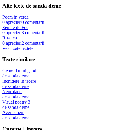
Alte texte de
sanda deme
Poem in verde
0
aprecieri
0
comentarii
Semne de Foc
0
aprecieri
3
comentarii
Rusalca
0
aprecieri
2
comentarii
Vezi toate textele
Texte similare
Geamul unui gand
de
sanda deme
Inchidere in tacere
de
sanda deme
Neuroland
de
sanda deme
Visual poetry 3
de
sanda deme
Avertisment
de
sanda deme
Curente Literare