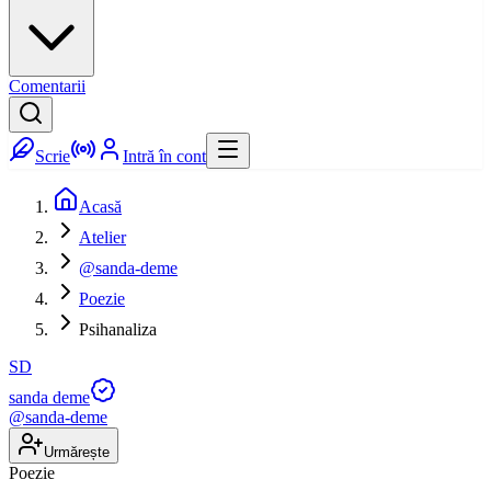
Comentarii
Scrie
Intră în cont
Acasă
Atelier
@sanda-deme
Poezie
Psihanaliza
SD
sanda deme
@
sanda-deme
Urmărește
Poezie