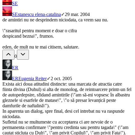
SE
SE
stanescu elena-catalina
✓
29 mar. 2004
de amintiri nu ne desprindem niciodata, ca vrem sau nu.
\"rasaritul pentru moment e doar o cifra
despicand bezna\", frumos.
eden, de mult nu te mai citisem, salutare.
0
ER
ER
Eugenia Reiter
✓
2 oct. 2005
Exista aici doua atitudini distincte: una marcata de atractia catre
fiinta divina (Duhul) si alta de monolog, de reintoarcere printr-un fel
de autopedepsire, sfidand amintirile (\"am să-mi vopsesc în albastru
gleznele si esarfele de matase\", \"o să presar levanțică peste
damfurile de naftalină\").
In aparenta un dialog, spre final, desi cel intrebat nu va raspunde
niciodata.
Sufletul nu se multumeste cu acceptarea ci are nevoie de o
permanenta confirmare \"pentru credinta sau pentru tagada\" (\"am
cautat sticluta cu Duh\", \"am privit Copilul\", \"am privit Fata\").