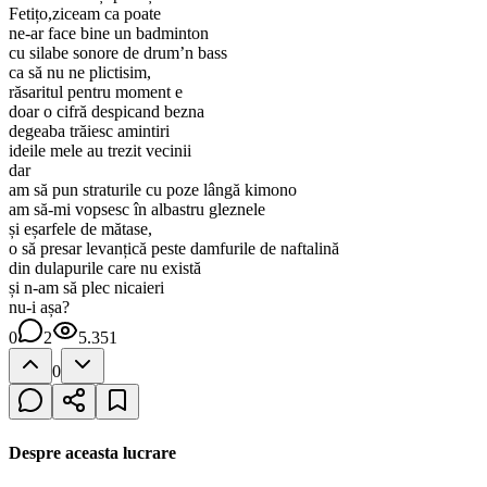
Fetițo,ziceam ca poate
ne-ar face bine un badminton
cu silabe sonore de drum’n bass
ca să nu ne plictisim,
răsaritul pentru moment e
doar o cifră despicand bezna
degeaba trăiesc amintiri
ideile mele au trezit vecinii
dar
am să pun straturile cu poze lângă kimono
am să-mi vopsesc în albastru gleznele
și eșarfele de mătase,
o să presar levanțică peste damfurile de naftalină
din dulapurile care nu există
și n-am să plec nicaieri
nu-i așa?
0
2
5.351
0
Despre aceasta lucrare