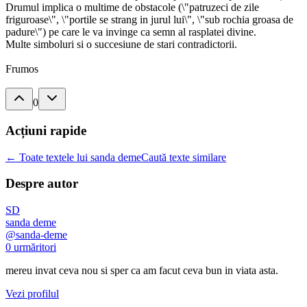
Drumul implica o multime de obstacole (\"patruzeci de zile
friguroase\", \"portile se strang in jurul lui\", \"sub rochia groasa de
padure\") pe care le va invinge ca semn al rasplatei divine.
Multe simboluri si o succesiune de stari contradictorii.
Frumos
0
Acțiuni rapide
← Toate textele lui sanda deme
Caută texte similare
Despre autor
SD
sanda deme
@
sanda-deme
0
urmăritori
mereu invat ceva nou si sper ca am facut ceva bun in viata asta.
Vezi profilul