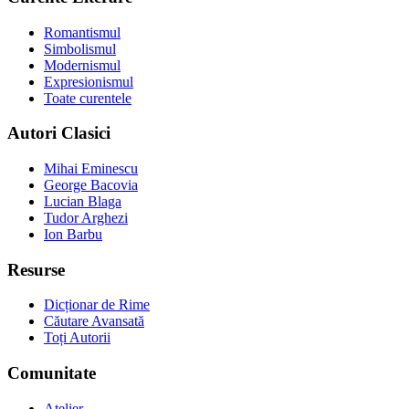
Romantismul
Simbolismul
Modernismul
Expresionismul
Toate curentele
Autori Clasici
Mihai Eminescu
George Bacovia
Lucian Blaga
Tudor Arghezi
Ion Barbu
Resurse
Dicționar de Rime
Căutare Avansată
Toți Autorii
Comunitate
Atelier