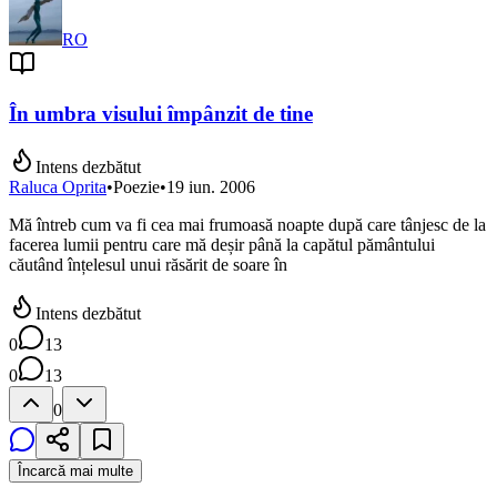
RO
În umbra visului împânzit de tine
Intens dezbătut
Raluca Oprita
•
Poezie
•
19 iun. 2006
Mă întreb cum va fi cea mai frumoasă noapte după care tânjesc de la
facerea lumii pentru care mă deșir până la capătul pământului
căutând înțelesul unui răsărit de soare în
Intens dezbătut
0
13
0
13
0
Încarcă mai multe