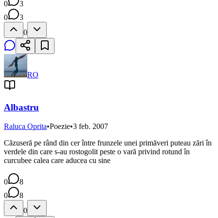
0
3
0
3
0
RO
Albastru
Raluca Oprita
•
Poezie
•
3 feb. 2007
Căzuseră pe rând din cer între frunzele unei primăveri puteau zări în
verdele din care s-au rostogolit peste o vară privind rotund în
curcubee calea care aducea cu sine
0
8
0
8
0