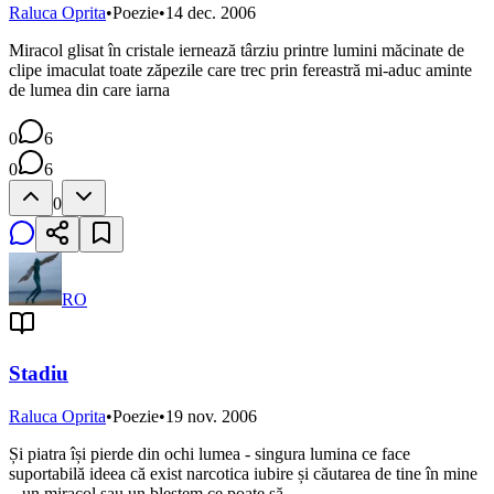
Raluca Oprita
•
Poezie
•
14 dec. 2006
Miracol glisat în cristale iernează târziu printre lumini măcinate de
clipe imaculat toate zăpezile care trec prin fereastră mi-aduc aminte
de lumea din care iarna
0
6
0
6
0
RO
Stadiu
Raluca Oprita
•
Poezie
•
19 nov. 2006
Și piatra își pierde din ochi lumea - singura lumina ce face
suportabilă ideea că exist narcotica iubire și căutarea de tine în mine
– un miracol sau un blestem ce poate să