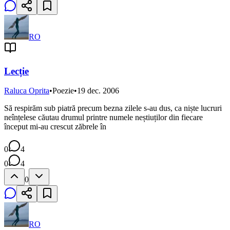
RO
Lecție
Raluca Oprita
•
Poezie
•
19 dec. 2006
Să respirăm sub piatră precum bezna zilele s-au dus, ca niște lucruri
neînțelese căutau drumul printre numele neștiuților din fiecare
început mi-au crescut zăbrele în
0
4
0
4
0
RO