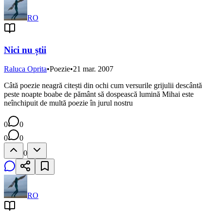
RO
Nici nu știi
Raluca Oprita
•
Poezie
•
21 mar. 2007
Câtă poezie neagră citești din ochi cum versurile grijulii descântă
peste noapte boabe de pământ să dospească lumină Mihai este
neînchipuit de multă poezie în jurul nostru
0
0
0
0
0
RO