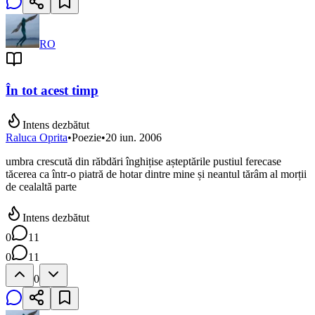
RO
În tot acest timp
Intens dezbătut
Raluca Oprita
•
Poezie
•
20 iun. 2006
umbra crescută din răbdări înghițise așteptările pustiul ferecase
tăcerea ca într-o piatră de hotar dintre mine și neantul tărâm al morții
de cealaltă parte
Intens dezbătut
0
11
0
11
0