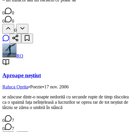
0
0
0
0
0
RO
Aproape neștiut
Raluca Oprita
•
Poezie
•
17 nov. 2006
se născuse dintr-o noapte nedorită cu secunde rupte de timp răscolea
ca o spaimă fața neînțeleasă a lucrurilor se oprea rar de tot neștiut de
târziu se zărea o umbră în stâncă
0
7
0
7