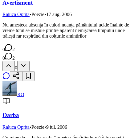
Avertisment
Raluca Oprita
•
Poezie
•
17 aug. 2006
Nu amesteca absența în culori nuanța pământului ucide înainte de
vreme totul se mistuie printre aparent nemișcarea timpului unde
trăiești rar respirând din colțurile amintirilor
0
2
0
2
0
RO
Oarba
Raluca Oprita
•
Poezie
•
9 iul. 2006
Cu mine de-a „baba-oarba” amețesc învârtindu-mă între pereții