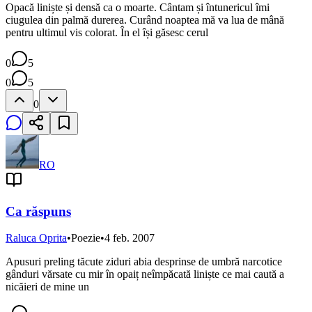
Opacă liniște și densă ca o moarte. Cântam și întunericul îmi
ciugulea din palmă durerea. Curând noaptea mă va lua de mână
pentru ultimul vis colorat. În el își găsesc cerul
0
5
0
5
0
RO
Ca răspuns
Raluca Oprita
•
Poezie
•
4 feb. 2007
Apusuri preling tăcute ziduri abia desprinse de umbră narcotice
gânduri vărsate cu mir în opaiț neîmpăcată liniște ce mai caută a
nicăieri de mine un