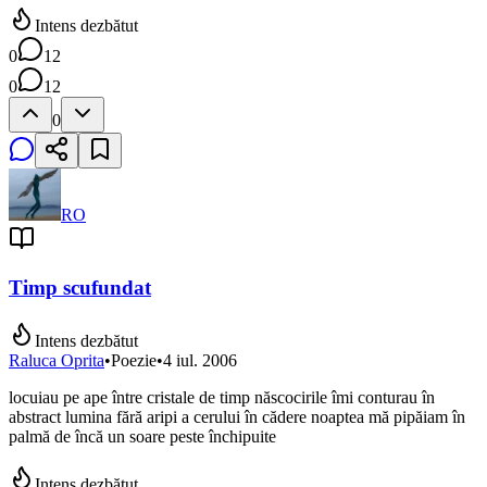
Intens dezbătut
0
12
0
12
0
RO
Timp scufundat
Intens dezbătut
Raluca Oprita
•
Poezie
•
4 iul. 2006
locuiau pe ape între cristale de timp născocirile îmi conturau în
abstract lumina fără aripi a cerului în cădere noaptea mă pipăiam în
palmă de încă un soare peste închipuite
Intens dezbătut