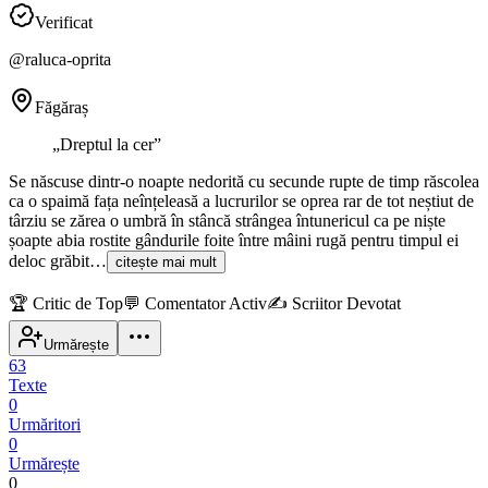
Verificat
@
raluca-oprita
Făgăraș
„
Dreptul la cer
”
Se născuse dintr-o noapte nedorită cu secunde rupte de timp răscolea
ca o spaimă fața neînțeleasă a lucrurilor se oprea rar de tot neștiut de
târziu se zărea o umbră în stâncă strângea întunericul ca pe niște
șoapte abia rostite gândurile foite între mâini rugă pentru timpul ei
deloc grăbit…
citește mai mult
🏆
Critic de Top
💬
Comentator Activ
✍️
Scriitor Devotat
Urmărește
63
Texte
0
Urmăritori
0
Urmărește
0