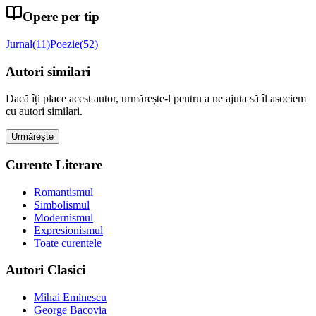
Opere per tip
Jurnal
(
11
)
Poezie
(
52
)
Autori similari
Dacă îți place acest autor, urmărește-l pentru a ne ajuta să îl asociem
cu autori similari.
Urmărește
Curente Literare
Romantismul
Simbolismul
Modernismul
Expresionismul
Toate curentele
Autori Clasici
Mihai Eminescu
George Bacovia