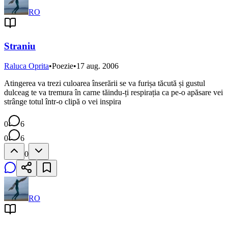
RO
Straniu
Raluca Oprita
•
Poezie
•
17 aug. 2006
Atingerea va trezi culoarea înserării se va furișa tăcută și gustul
dulceag te va tremura în carne tăindu-ți respirația ca pe-o apăsare vei
strânge totul într-o clipă o vei inspira
0
6
0
6
0
RO