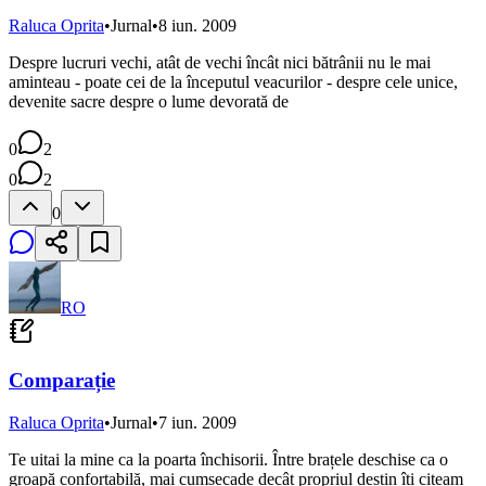
Raluca Oprita
•
Jurnal
•
8 iun. 2009
Despre lucruri vechi, atât de vechi încât nici bătrânii nu le mai
aminteau - poate cei de la începutul veacurilor - despre cele unice,
devenite sacre despre o lume devorată de
0
2
0
2
0
RO
Comparație
Raluca Oprita
•
Jurnal
•
7 iun. 2009
Te uitai la mine ca la poarta închisorii. Între brațele deschise ca o
groapă confortabilă, mai cumsecade decât propriul destin îți citeam