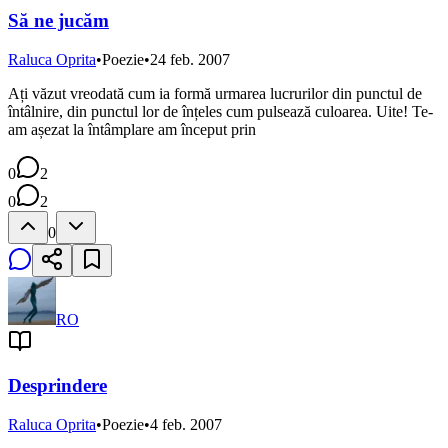
Să ne jucăm
Raluca Oprita
•
Poezie
•
24 feb. 2007
Ați văzut vreodată cum ia formă urmarea lucrurilor din punctul de
întâlnire, din punctul lor de înțeles cum pulsează culoarea. Uite! Te-
am așezat la întâmplare am început prin
0
2
0
2
0
RO
Desprindere
Raluca Oprita
•
Poezie
•
4 feb. 2007