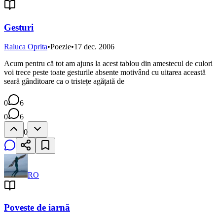
Gesturi
Raluca Oprita
•
Poezie
•
17 dec. 2006
Acum pentru că tot am ajuns la acest tablou din amestecul de culori
voi trece peste toate gesturile absente motivând cu uitarea această
seară gânditoare ca o tristețe agățată de
0
6
0
6
0
RO
Poveste de iarnă