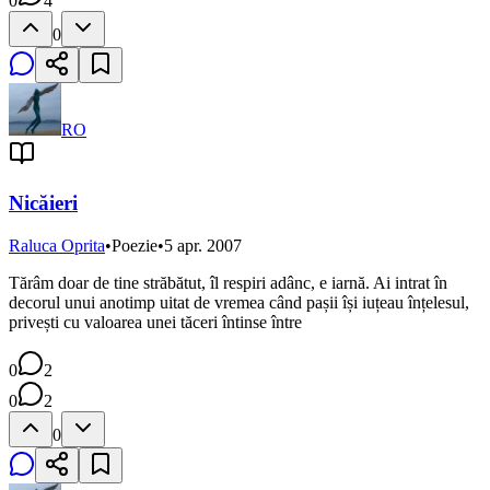
0
4
0
RO
Nicăieri
Raluca Oprita
•
Poezie
•
5 apr. 2007
Tărâm doar de tine străbătut, îl respiri adânc, e iarnă. Ai intrat în
decorul unui anotimp uitat de vremea când pașii își iuțeau înțelesul,
privești cu valoarea unei tăceri întinse între
0
2
0
2
0