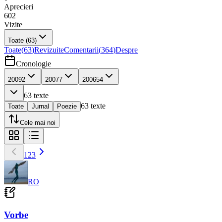
Aprecieri
602
Vizite
Toate
(63)
Toate
(
63
)
Revizuite
Comentarii
(
364
)
Despre
Cronologie
2009
2
2007
7
2006
54
63
texte
63
texte
Toate
Jurnal
Poezie
Cele mai noi
1
2
3
RO
Vorbe