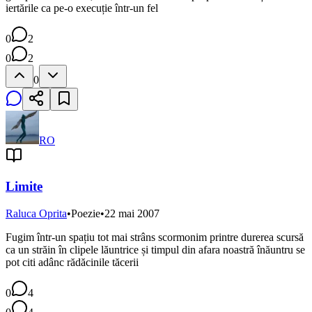
iertările ca pe-o execuție într-un fel
0
2
0
2
0
RO
Limite
Raluca Oprita
•
Poezie
•
22 mai 2007
Fugim într-un spațiu tot mai strâns scormonim printre durerea scursă
ca un străin în clipele lăuntrice și timpul din afara noastră înăuntru se
pot citi adânc rădăcinile tăcerii
0
4