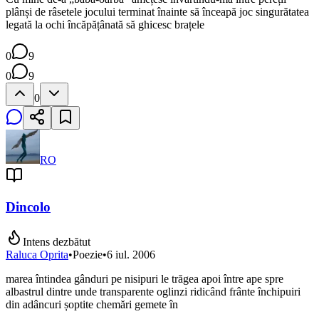
plânși de râsetele jocului terminat înainte să înceapă joc singurătatea
legată la ochi încăpățânată să ghicesc brațele
0
9
0
9
0
RO
Dincolo
Intens dezbătut
Raluca Oprita
•
Poezie
•
6 iul. 2006
marea întindea gânduri pe nisipuri le trăgea apoi între ape spre
albastrul dintre unde transparente oglinzi ridicând frânte închipuiri
din adâncuri șoptite chemări gemete în