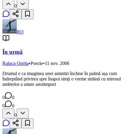
0
RO
În urmă
Raluca Oprita
•
Poezie
•
11 nov. 2006
Drumul e ca imaginea unei amintiri închise în palmă așa cum
îndreptând privirea spre înapoi simți o vreme străină cu mirosul
umbrelor a uitare anotimpuri
0
0
0
0
0