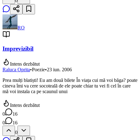
0
RO
Imprevizibil
Intens dezbătut
Raluca Oprita
•
Poezie
•
23 iun. 2006
Prea mulți blatiști! Eu am două bilete În viața cui mă voi băga? poate
cineva îmi va cere socoteală de ele poate chiar tu vei fi cel în care
mă voi instala ca pe scaunul unui
Intens dezbătut
0
16
0
16
0