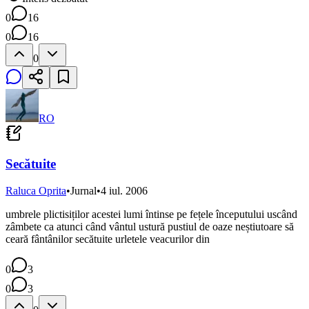
0
16
0
16
0
RO
Secătuite
Raluca Oprita
•
Jurnal
•
4 iul. 2006
umbrele plictisiților acestei lumi întinse pe fețele începutului uscând
zâmbete ca atunci când vântul ustură pustiul de oaze neștiutoare să
ceară fântânilor secătuite urletele veacurilor din
0
3
0
3