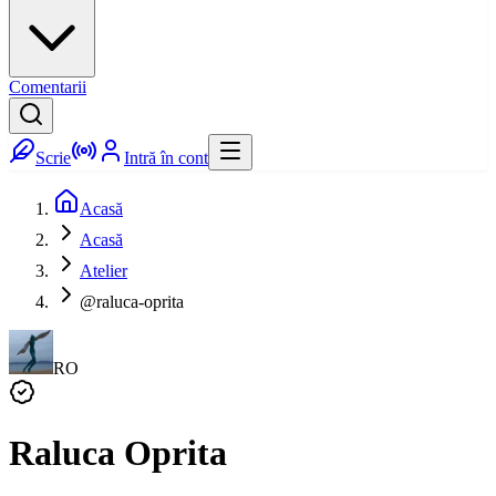
Comentarii
Scrie
Intră în cont
Acasă
Acasă
Atelier
@raluca-oprita
RO
Raluca Oprita