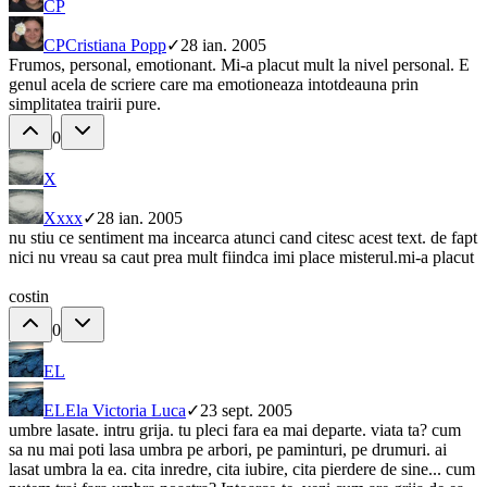
CP
CP
Cristiana Popp
✓
28 ian. 2005
Frumos, personal, emotionant. Mi-a placut mult la nivel personal. E
genul acela de scriere care ma emotioneaza intotdeauna prin
simplitatea trairii pure.
0
X
X
xxx
✓
28 ian. 2005
nu stiu ce sentiment ma incearca atunci cand citesc acest text. de fapt
nici nu vreau sa caut prea mult fiindca imi place misterul.mi-a placut
costin
0
EL
EL
Ela Victoria Luca
✓
23 sept. 2005
umbre lasate. intru grija. tu pleci fara ea mai departe. viata ta? cum
sa nu mai poti lasa umbra pe arbori, pe paminturi, pe drumuri. ai
lasat umbra la ea. cita inredre, cita iubire, cita pierdere de sine... cum