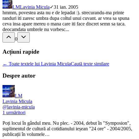
LM
Lavinia Micula
✓
31 ian. 2005
hmmm, povestea asta nu e de lepadat :). strecurandu-ma printe
randuri iti zaresc umbra dupa coltul unui cuvant. ar vrea sa spuna
ceva insa apare mereu o mana care iti face discret semn sa taca.
deocamdata umbrele nu vorbesc...
0
Acțiuni rapide
← Toate textele lui Lavinia Micula
Caută texte similare
Despre autor
LM
Lavinia Micula
@
lavinia-micula
1
urmăritori
Poți locui în gândul meu. Nu plec. - 2004, debut în "Symposion",
suplimentul de cultură al cotidianului ieșean "24 ore" - 2004/2005,
publicații în volumele…