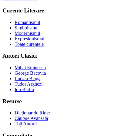
Curente Literare
Romantismul
Simbolismul
Modernismul
Expresionismul
Toate curentele
Autori Clasici
Mihai Eminescu
George Bacovia
Lucian Blaga
Tudor Arghezi
Ion Barbu
Resurse
Dicționar de Rime
Căutare Avansată
Toți Autorii
Comunitate