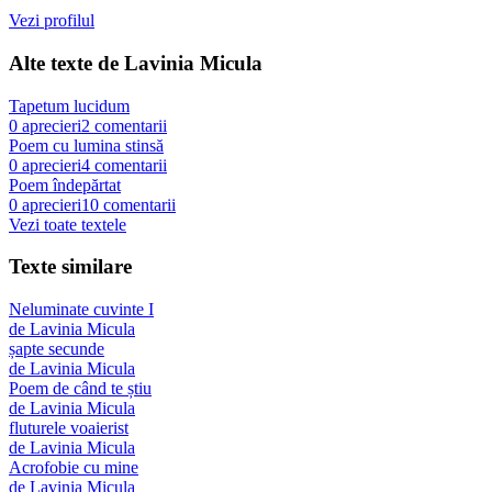
Vezi profilul
Alte texte de
Lavinia Micula
Tapetum lucidum
0
aprecieri
2
comentarii
Poem cu lumina stinsă
0
aprecieri
4
comentarii
Poem îndepărtat
0
aprecieri
10
comentarii
Vezi toate textele
Texte similare
Neluminate cuvinte I
de
Lavinia Micula
șapte secunde
de
Lavinia Micula
Poem de când te știu
de
Lavinia Micula
fluturele voaierist
de
Lavinia Micula
Acrofobie cu mine
de
Lavinia Micula