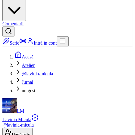
Comentarii
Scrie
Intră în cont
Acasă
Atelier
@lavinia-micula
Jurnal
un gest
LM
Lavinia Micula
@
lavinia-micula
Urmărește