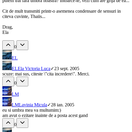
putem trai fara umbra noastra? Intoarce-te, vezi cum are grija de ea...
Cit de mult transmiti printr-o asemenea condensare de sensuri in
citeva cuvinte, Thaiis...
Drag,
Ela
0
EL
EL
Ela Victoria Luca
✓
23 sept. 2005
scuze: mai sus, citeste \"cita incredere\". Merci.
0
LM
LM
Lavinia Micula
✓
28 ian. 2005
eu si umbra mea va multumim:)
am avut o ezitare inainte de a posta acest gand
0