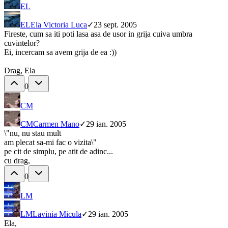
EL
EL
Ela Victoria Luca
✓
23 sept. 2005
Fireste, cum sa iti poti lasa asa de usor in grija cuiva umbra
cuvintelor?
Ei, incercam sa avem grija de ea :))
Drag, Ela
0
CM
CM
Carmen Mano
✓
29 ian. 2005
\"nu, nu stau mult
am plecat sa-mi fac o vizita\"
pe cit de simplu, pe atit de adinc...
cu drag,
0
LM
LM
Lavinia Micula
✓
29 ian. 2005
Ela,