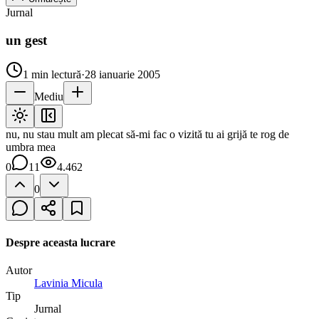
Jurnal
un gest
1
min lectură
·
28 ianuarie 2005
Mediu
nu, nu stau mult am plecat să-mi fac o vizită tu ai grijă te rog de
umbra mea
0
11
4.462
0
Despre aceasta lucrare
Autor
Lavinia Micula
Tip
Jurnal