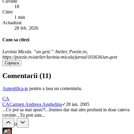
Cuvinte
18
Citire
1 min
Actualizat
28 feb. 2026
Cum sa citezi
Lavinia Micula. “un gest.” Atelier, Poezie.ro,
https://poezie.ro/atelier/lavinia-micula/jurnal/103636/un-gest
Copiaza
Comentarii (
11
)
Autentifica-te
pentru a lasa un comentariu.
CA
CA
Carmen Andreea Anghelina
✓
28 ian. 2005
...Ce pot sa mai spun?!...frumos dar mai ales profund in doar cateva
cuvinte...Tu poti asta...
0