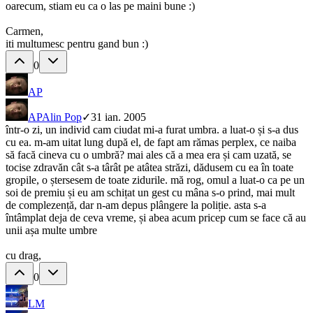
oarecum, stiam eu ca o las pe maini bune :)
Carmen,
iti multumesc pentru gand bun :)
0
AP
AP
Alin Pop
✓
31 ian. 2005
într-o zi, un individ cam ciudat mi-a furat umbra. a luat-o și s-a dus
cu ea. m-am uitat lung după el, de fapt am rămas perplex, ce naiba
să facă cineva cu o umbră? mai ales că a mea era și cam uzată, se
tocise zdravăn cât s-a târât pe atâtea străzi, dădusem cu ea în toate
gropile, o ștersesem de toate zidurile. mă rog, omul a luat-o ca pe un
soi de premiu și eu am schițat un gest cu mâna s-o prind, mai mult
de complezență, dar n-am depus plângere la poliție. asta s-a
întâmplat deja de ceva vreme, și abea acum pricep cum se face că au
unii așa multe umbre
cu drag,
0
LM