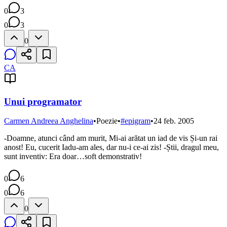
0
3
0
3
0
CA
Unui programator
Carmen Andreea Anghelina
•
Poezie
•
#
epigram
•
24 feb. 2005
-Doamne, atunci când am murit, Mi-ai arătat un iad de vis Și-un rai
anost! Eu, cucerit Iadu-am ales, dar nu-i ce-ai zis! -Știi, dragul meu,
sunt inventiv: Era doar…soft demonstrativ!
0
6
0
6
0