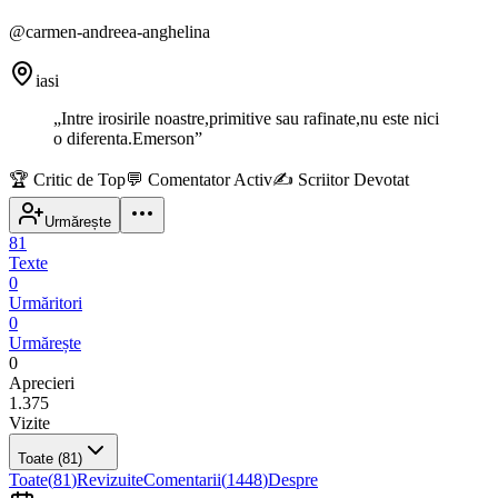
@
carmen-andreea-anghelina
iasi
„
Intre irosirile noastre,primitive sau rafinate,nu este nici
o diferenta.Emerson
”
🏆
Critic de Top
💬
Comentator Activ
✍️
Scriitor Devotat
Urmărește
81
Texte
0
Urmăritori
0
Urmărește
0
Aprecieri
1.375
Vizite
Toate
(81)
Toate
(
81
)
Revizuite
Comentarii
(
1448
)
Despre