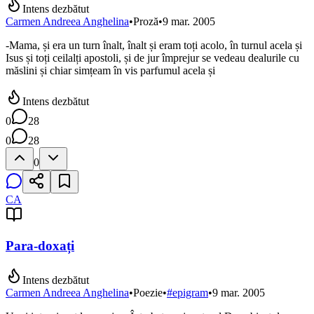
Intens dezbătut
Carmen Andreea Anghelina
•
Proză
•
9 mar. 2005
-Mama, și era un turn înalt, înalt și eram toți acolo, în turnul acela și
Isus și toți ceilalți apostoli, și de jur împrejur se vedeau dealurile cu
măslini și chiar simțeam în vis parfumul acela și
Intens dezbătut
0
28
0
28
0
CA
Para-doxați
Intens dezbătut
Carmen Andreea Anghelina
•
Poezie
•
#
epigram
•
9 mar. 2005