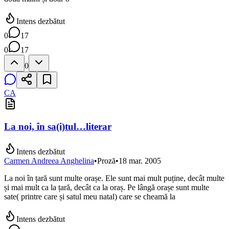
Intens dezbătut
0
17
0
17
0
CA
La noi, în sa(i)tul…literar
Intens dezbătut
Carmen Andreea Anghelina
•
Proză
•
18 mar. 2005
La noi în țară sunt multe orașe. Ele sunt mai mult puține, decât multe
și mai mult ca la țară, decât ca la oraș. Pe lângă orașe sunt multe
sate( printre care și satul meu natal) care se cheamă la
Intens dezbătut