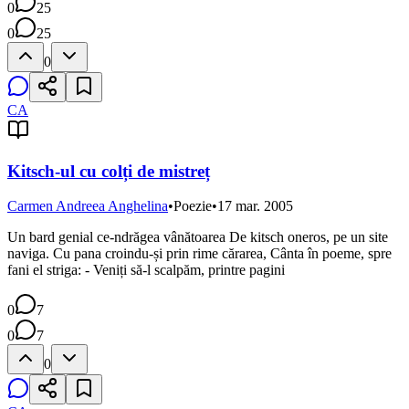
0
25
0
25
0
CA
Kitsch-ul cu colți de mistreț
Carmen Andreea Anghelina
•
Poezie
•
17 mar. 2005
Un bard genial ce-ndrăgea vânătoarea De kitsch oneros, pe un site
naviga. Cu pana croindu-și prin rime cărarea, Cânta în poeme, spre
fani el striga: - Veniți să-l scalpăm, printre pagini
0
7
0
7
0