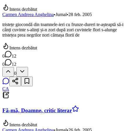
Intens dezbătut
Carmen Andreea Anghelina
•
Jurnal
•
28 feb. 2005
tristețe giocondă din toamnele-ieri cu frunze-dureri te-așteaptă să-i
cânți cuvinte s-alinți și-n zori după zori cuvintele flori s-alunge
tristețea prea negrilor nori cămașa florii de
Intens dezbătut
0
12
0
12
0
CA
Fă-mă, Doamne, critic literar
Intens dezbătut
Carmen Andreea Anghelina
•
Jurnal
•
26 feb. 2005