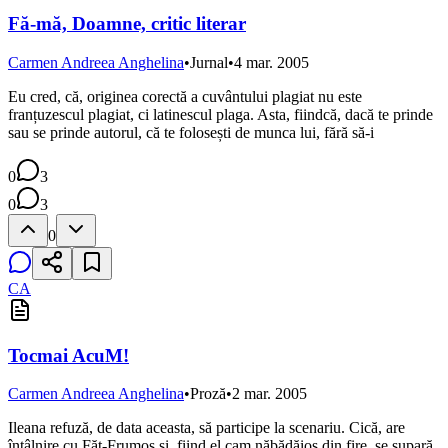
Fă-mă, Doamne, critic literar
Carmen Andreea Anghelina
•
Jurnal
•
4 mar. 2005
Eu cred, că, originea corectă a cuvântului plagiat nu este
franțuzescul plagiat, ci latinescul plaga. Asta, fiindcă, dacă te prinde
sau se prinde autorul, că te folosești de munca lui, fără să-i
0
3
0
3
0
CA
Tocmai AcuM!
Carmen Andreea Anghelina
•
Proză
•
2 mar. 2005
Ileana refuză, de data aceasta, să participe la scenariu. Cică, are
întâlnire cu Făt-Frumos și, fiind el cam năbădăios din fire, se supară,