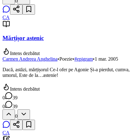
0
CA
Mărțișor astenic
Intens dezbătut
Carmen Andreea Anghelina
•
Poezie
•
#
epigram
•
1 mar. 2005
Dacă, astăzi, mărțișorul Ce-l ofer pe Agonie Și-a pierdut, cumva,
umorul, Este de la…astenie!
Intens dezbătut
0
39
0
39
0
CA