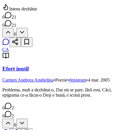
Intens dezbătut
0
21
0
21
0
CA
Efort inutil
Carmen Andreea Anghelina
•
Poezie
•
#
epigram
•
4 mar. 2005
Problema, mult a dezbătut-o, Dar mi se pare, fără rost, Căci,
epigrama ce-a făcut-o Deși e bună,-i scrisă prost.
0
2
0
2
0