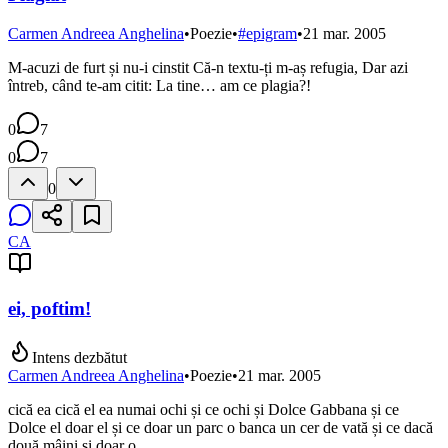
Carmen Andreea Anghelina
•
Poezie
•
#
epigram
•
21 mar. 2005
M-acuzi de furt și nu-i cinstit Că-n textu-ți m-aș refugia, Dar azi
întreb, când te-am citit: La tine… am ce plagia?!
0
7
0
7
0
CA
ei, poftim!
Intens dezbătut
Carmen Andreea Anghelina
•
Poezie
•
21 mar. 2005
cică ea cică el ea numai ochi și ce ochi și Dolce Gabbana și ce
Dolce el doar el și ce doar un parc o banca un cer de vată și ce dacă
două mâini și doar o