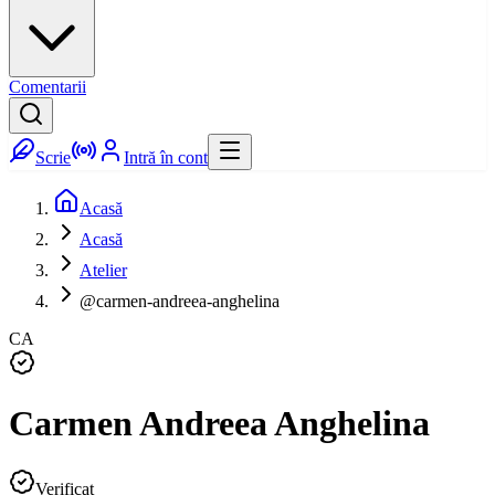
Comentarii
Scrie
Intră în cont
Acasă
Acasă
Atelier
@carmen-andreea-anghelina
CA
Carmen Andreea Anghelina
Verificat