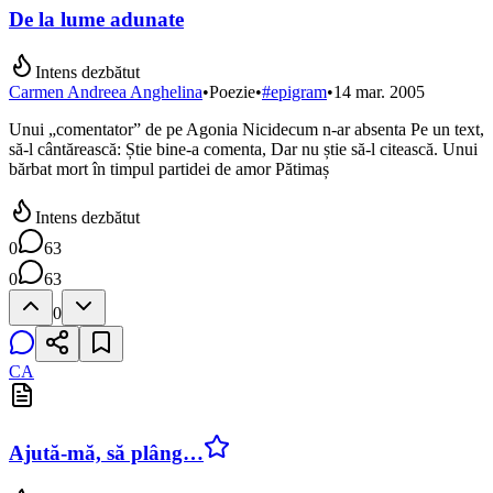
De la lume adunate
Intens dezbătut
Carmen Andreea Anghelina
•
Poezie
•
#
epigram
•
14 mar. 2005
Unui „comentator” de pe Agonia Nicidecum n-ar absenta Pe un text,
să-l cântărească: Știe bine-a comenta, Dar nu știe să-l citească. Unui
bărbat mort în timpul partidei de amor Pătimaș
Intens dezbătut
0
63
0
63
0
CA
Ajută-mă, să plâng…