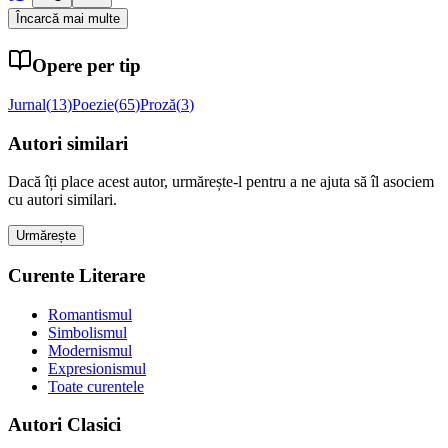
Încarcă mai multe
Opere per tip
Jurnal
(
13
)
Poezie
(
65
)
Proză
(
3
)
Autori similari
Dacă îți place acest autor, urmărește-l pentru a ne ajuta să îl asociem
cu autori similari.
Urmărește
Curente Literare
Romantismul
Simbolismul
Modernismul
Expresionismul
Toate curentele
Autori Clasici