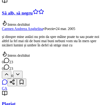
Să alb, să negru
Intens dezbătut
Carmen Andreea Anghelina
•
Poezie
•
24 mar. 2005
și dinspre mine astăzi nu prin da spre mâine poate tu sau poate noi
altfel la fel mai răi de buni mai buni nebuni vom sta în mers spre
nicăieri lumini și umbre în defel să strige mut cu
Intens dezbătut
0
23
0
23
0
CA
Plagiat