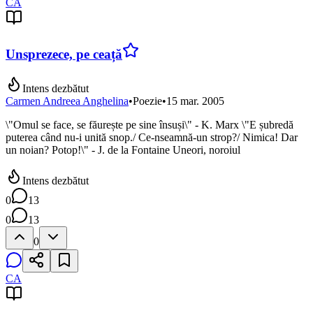
CA
Unsprezece, pe ceață
Intens dezbătut
Carmen Andreea Anghelina
•
Poezie
•
15 mar. 2005
\"Omul se face, se făurește pe sine însuși\" - K. Marx \"E șubredă
puterea când nu-i unită snop./ Ce-nseamnă-un strop?/ Nimica! Dar
un noian? Potop!\" - J. de la Fontaine Uneori, noroiul
Intens dezbătut
0
13
0
13
0
CA