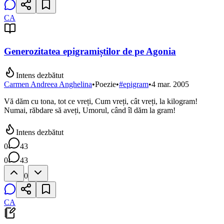
CA
Generozitatea epigramiștilor de pe Agonia
Intens dezbătut
Carmen Andreea Anghelina
•
Poezie
•
#
epigram
•
4 mar. 2005
Vă dăm cu tona, tot ce vreți, Cum vreți, cât vreți, la kilogram!
Numai, răbdare să aveți, Umorul, când îl dăm la gram!
Intens dezbătut
0
43
0
43
0
CA