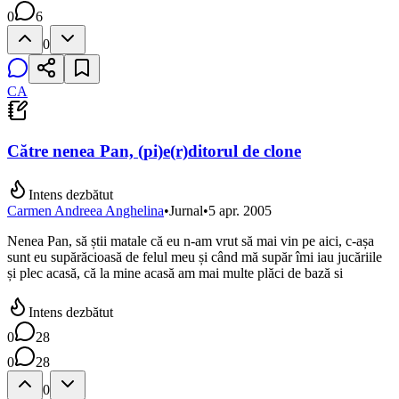
0
6
0
CA
Către nenea Pan, (pi)e(r)ditorul de clone
Intens dezbătut
Carmen Andreea Anghelina
•
Jurnal
•
5 apr. 2005
Nenea Pan, să știi matale că eu n-am vrut să mai vin pe aici, c-așa
sunt eu supărăcioasă de felul meu și când mă supăr îmi iau jucăriile
și plec acasă, că la mine acasă am mai multe plăci de bază si
Intens dezbătut
0
28
0
28
0