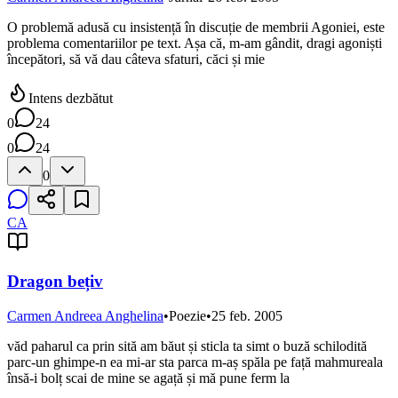
O problemă adusă cu insistență în discuție de membrii Agoniei, este
problema comentariilor pe text. Așa că, m-am gândit, dragi agoniști
începători, să vă dau câteva sfaturi, căci și mie
Intens dezbătut
0
24
0
24
0
CA
Dragon bețiv
Carmen Andreea Anghelina
•
Poezie
•
25 feb. 2005
văd paharul ca prin sită am băut și sticla ta simt o buză schilodită
parc-un ghimpe-n ea mi-ar sta parca m-aș spăla pe față mahmureala
însă-i bolț scai de mine se agață și mă pune ferm la