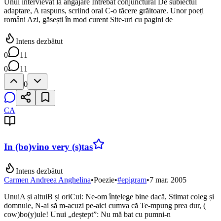
Unui intervievat la angajare Întrebat conjunctural De subiectul
adaptare, A raspuns, scriind oral C-o tăcere grăitoare. Unor poeți
români Azi, găsești în mod curent Site-uri cu pagini de
Intens dezbătut
0
11
0
11
0
CA
In (bo)vino very (s)tas
Intens dezbătut
Carmen Andreea Anghelina
•
Poezie
•
#
epigram
•
7 mar. 2005
UnuiA și altuiB și oriCui: Ne-om înțelege bine dacă, Stimat coleg și
domnule, N-ai să m-acuzi pe-aici cumva că Te-mpung prea dur, (
cow)bo(y)ule! Unui „deștept”: Nu mă bat cu pumni-n