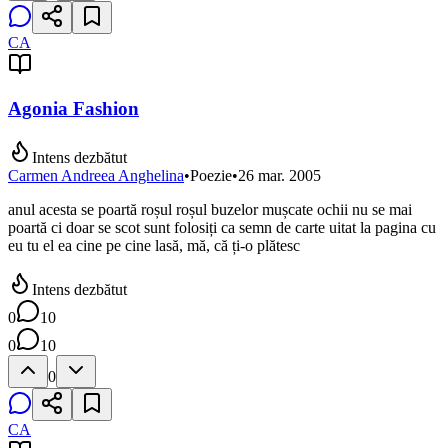
CA
Agonia Fashion
Intens dezbătut
Carmen Andreea Anghelina
•
Poezie
•
26 mar. 2005
anul acesta se poartă roșul roșul buzelor mușcate ochii nu se mai
poartă ci doar se scot sunt folosiți ca semn de carte uitat la pagina cu
eu tu el ea cine pe cine lasă, mă, că ți-o plătesc
Intens dezbătut
0
10
0
10
0
CA