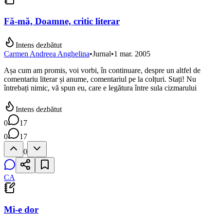
Fă-mă, Doamne, critic literar
Intens dezbătut
Carmen Andreea Anghelina
•
Jurnal
•
1 mar. 2005
Așa cum am promis, voi vorbi, în continuare, despre un altfel de
comentariu literar și anume, comentariul pe la colțuri. Stați! Nu
întrebați nimic, vă spun eu, care e legătura între sula cizmarului
Intens dezbătut
0
17
0
17
0
CA
Mi-e dor