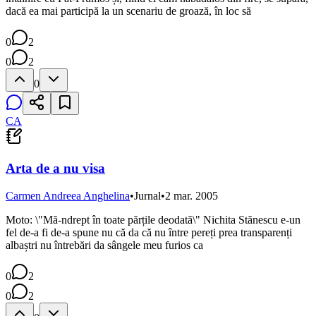
dacă ea mai participă la un scenariu de groază, în loc să
0
2
0
2
0
CA
Arta de a nu visa
Carmen Andreea Anghelina
•
Jurnal
•
2 mar. 2005
Moto: \"Mă-ndrept în toate părțile deodată\" Nichita Stănescu e-un
fel de-a fi de-a spune nu că da că nu între pereți prea transparenți
albaștri nu întrebări da sângele meu furios ca
0
2
0
2