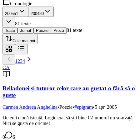
Cronologie
2005
51
2004
30
81
texte
81
texte
Toate
Jurnal
Poezie
Proză
Cele mai noi
1
2
3
4
CA
Belladonei și tuturor celor care au gustat-o fără să o
guste
Carmen Andreea Anghelina
•
Poezie
•
#
epigram
•
5 apr. 2005
De erai clonă isteață, Logic era, să știi bine Că umorul nu se-nvață
Nici se gustă de oricine!
0
6