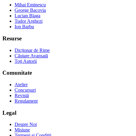
Mihai Eminescu
George Bacovia
Lucian Blaga
Tudor Arghezi
Ion Barbu
Resurse
Dicționar de Rime
Căutare Avansată
Toți Autorii
Comunitate
Atelier
Concursuri
Revistă
Regulament
Legal
Despre Noi
Misiune
Termeni și Condiții