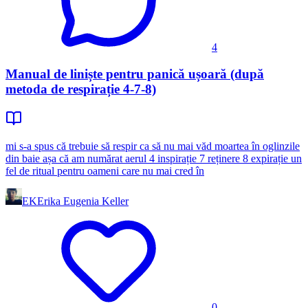
4
Manual de liniște pentru panică ușoară (după
metoda de respirație 4-7-8)
mi s-a spus că trebuie să respir ca să nu mai văd moartea în oglinzile
din baie așa că am numărat aerul 4 inspirație 7 reținere 8 expirație un
fel de ritual pentru oameni care nu mai cred în
EK
Erika Eugenia Keller
0