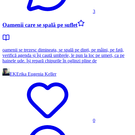
3
Oamenii care se spală pe suflet
oamenii se trezesc dimineața, se spală pe dinți, pe mâini, pe față,
verifică agenda și își caută umbrele, le pun la loc pe umeri, ca pe
hainele ude. își repară chipurile în oglinzi pline de
EK
Erika Eugenia Keller
0