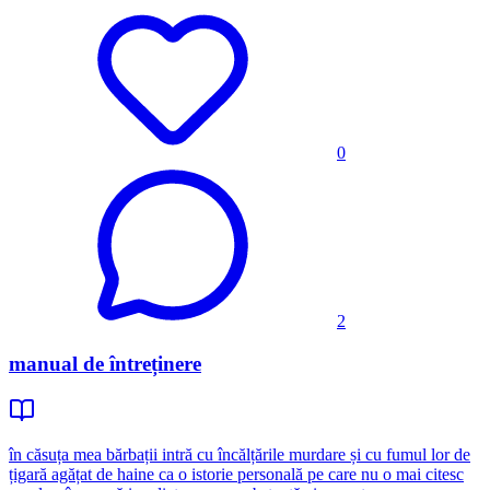
0
2
manual de întreținere
în căsuța mea bărbații intră cu încălțările murdare și cu fumul lor de
țigară agățat de haine ca o istorie personală pe care nu o mai citesc