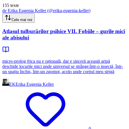
155
texte
de
Erika Eugenia Keller
(@
erika-eugenia-keller
)
Cele mai noi
Atlasul tulburărilor psihice VII. Fobiile – gurile mici
ale abisului
micro-prolog frica nu e rațională, dar e sinceră această aripă
deschide locurile mici unde universul se strânge:într-o insectă, într-
un spațiu închis, într-un zgomot, acolo unde corpul meu strigă
EK
Erika Eugenia Keller
0