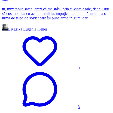
tu, mizerabile satan, crezi că mă sfâșii prin cuvintele tale, dar eu știu
să cos moartea cu acul luminii tu, împuțiciune, mi-ai făcut inima o
urmă de talpă de soldat care își pune arma în gură, dar
EK
Erika Eugenia Keller
0
8