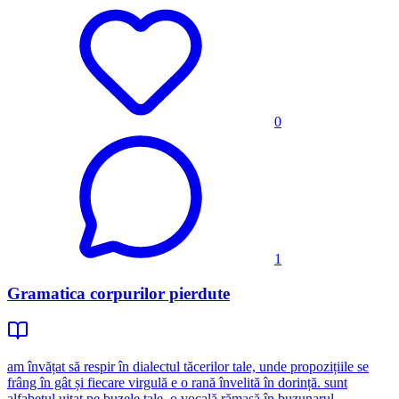
0
1
Gramatica corpurilor pierdute
am învățat să respir în dialectul tăcerilor tale, unde propozițiile se
frâng în gât și fiecare virgulă e o rană învelită în dorință. sunt
alfabetul uitat pe buzele tale, o vocală rămasă în buzunarul