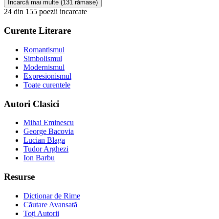
Încarcă mai multe (131 rămase)
24 din 155 poezii incarcate
Curente Literare
Romantismul
Simbolismul
Modernismul
Expresionismul
Toate curentele
Autori Clasici
Mihai Eminescu
George Bacovia
Lucian Blaga
Tudor Arghezi
Ion Barbu
Resurse
Dicționar de Rime
Căutare Avansată
Toți Autorii