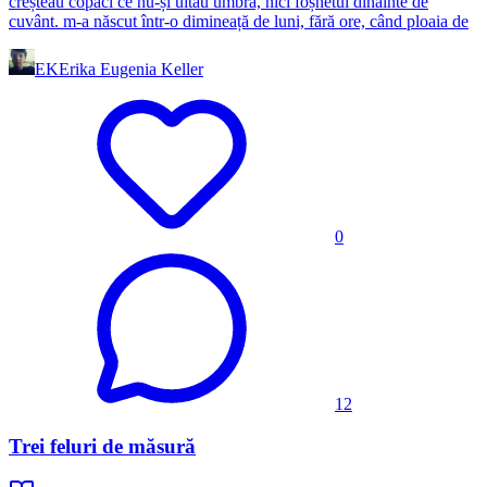
creșteau copaci ce nu-și uitau umbra, nici foșnetul dinainte de
cuvânt. m-a născut într-o dimineață de luni, fără ore, când ploaia de
EK
Erika Eugenia Keller
0
12
Trei feluri de măsură