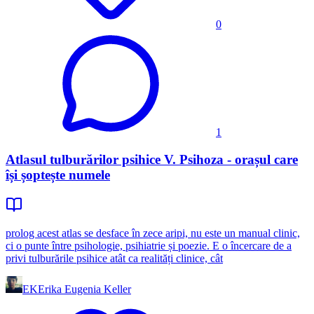
0
1
Atlasul tulburărilor psihice V. Psihoza - orașul care
își șoptește numele
prolog acest atlas se desface în zece aripi, nu este un manual clinic,
ci o punte între psihologie, psihiatrie și poezie. E o încercare de a
privi tulburările psihice atât ca realități clinice, cât
EK
Erika Eugenia Keller