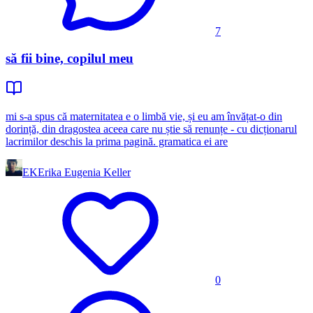
7
să fii bine, copilul meu
mi s-a spus că maternitatea e o limbă vie, și eu am învățat-o din
dorință, din dragostea aceea care nu știe să renunțe - cu dicționarul
lacrimilor deschis la prima pagină. gramatica ei are
EK
Erika Eugenia Keller
0