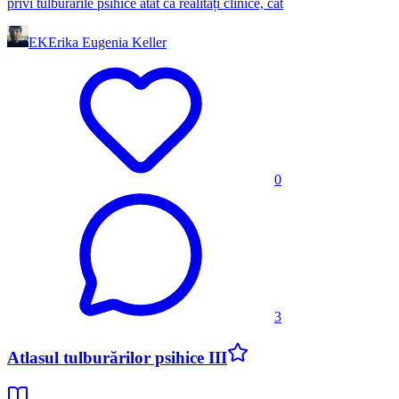
privi tulburările psihice atât ca realități clinice, cât
EK
Erika Eugenia Keller
0
3
Atlasul tulburărilor psihice III