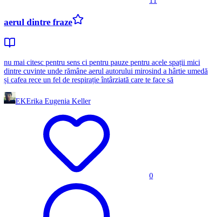
11
aerul dintre fraze
nu mai citesc pentru sens ci pentru pauze pentru acele spații mici
dintre cuvinte unde rămâne aerul autorului mirosind a hârtie umedă
și cafea rece un fel de respirație întârziată care te face să
EK
Erika Eugenia Keller
0