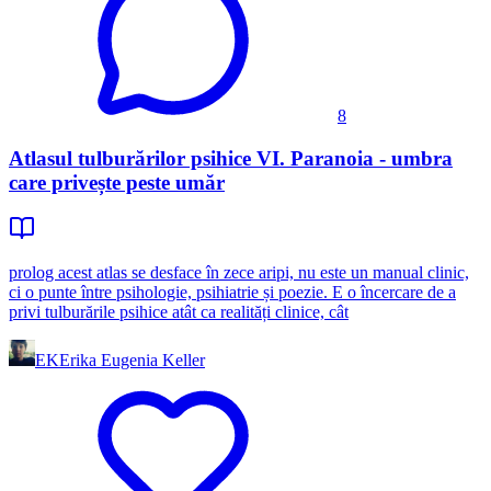
8
Atlasul tulburărilor psihice VI. Paranoia - umbra
care privește peste umăr
prolog acest atlas se desface în zece aripi, nu este un manual clinic,
ci o punte între psihologie, psihiatrie și poezie. E o încercare de a
privi tulburările psihice atât ca realități clinice, cât
EK
Erika Eugenia Keller