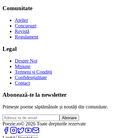
Comunitate
Atelier
Concursuri
Revistă
Regulament
Legal
Despre Noi
Misiune
Termeni și Condiții
Confidențialitate
Contact
Abonează-te la newsletter
Primește poeme săptămânale și noutăți din comunitate.
Abonare
Poezie
.ro
© 2026 Toate drepturile rezervate
Limbă: