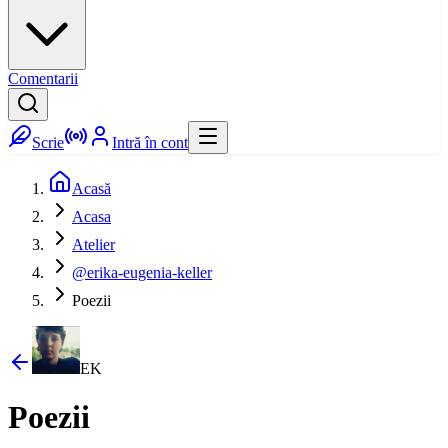
Comentarii
Scrie
Intră în cont
Acasă
Acasa
Atelier
@erika-eugenia-keller
Poezii
EK
Poezii