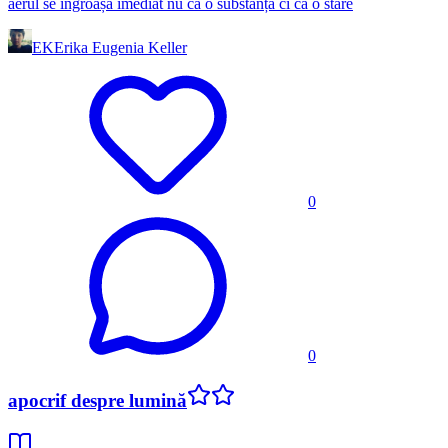
aerul se îngroașă imediat nu ca o substanță ci ca o stare
EK
Erika Eugenia Keller
0
0
apocrif despre lumină