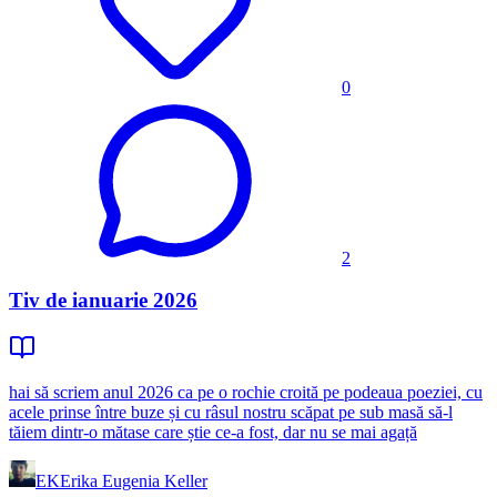
0
2
Tiv de ianuarie 2026
hai să scriem anul 2026 ca pe o rochie croită pe podeaua poeziei, cu
acele prinse între buze și cu râsul nostru scăpat pe sub masă să-l
tăiem dintr-o mătase care știe ce-a fost, dar nu se mai agață
EK
Erika Eugenia Keller