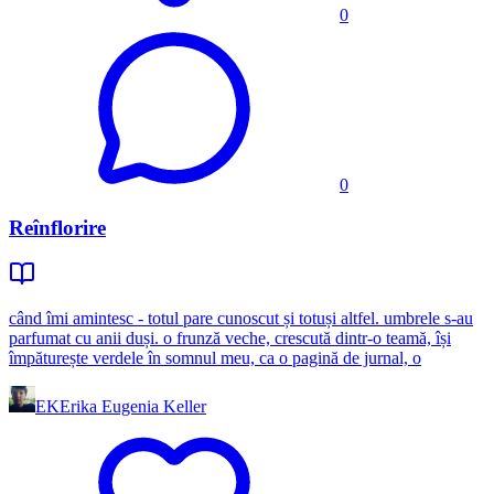
0
0
Reînflorire
când îmi amintesc - totul pare cunoscut și totuși altfel. umbrele s-au
parfumat cu anii duși. o frunză veche, crescută dintr-o teamă, își
împăturește verdele în somnul meu, ca o pagină de jurnal, o
EK
Erika Eugenia Keller