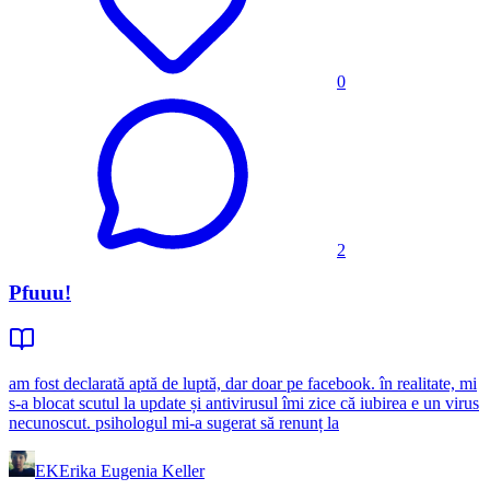
0
2
Pfuuu!
am fost declarată aptă de luptă, dar doar pe facebook. în realitate, mi
s-a blocat scutul la update și antivirusul îmi zice că iubirea e un virus
necunoscut. psihologul mi-a sugerat să renunț la
EK
Erika Eugenia Keller