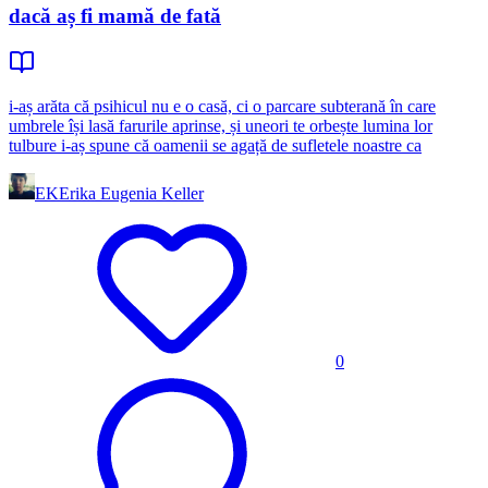
dacă aș fi mamă de fată
i-aș arăta că psihicul nu e o casă, ci o parcare subterană în care
umbrele își lasă farurile aprinse, și uneori te orbește lumina lor
tulbure i-aș spune că oamenii se agață de sufletele noastre ca
EK
Erika Eugenia Keller
0