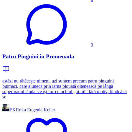
0
Patru Pinguini în Promenada
astăzi nu rătăcește nimeni, azi suntem precum patru pinguini
buimaci, care alunecă prin iarna plouată oltenească pe lângă
superbradul lăudat ce își fac cu ochiul „hi-hi!” fără motiv, fiindcă ei
se
EK
Erika Eugenia Keller