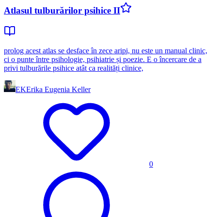
Atlasul tulburărilor psihice II
prolog acest atlas se desface în zece aripi, nu este un manual clinic,
ci o punte între psihologie, psihiatrie și poezie. E o încercare de a
privi tulburările psihice atât ca realități clinice,
EK
Erika Eugenia Keller
0