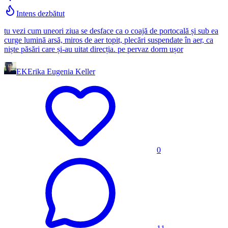
Intens dezbătut
tu vezi cum uneori ziua se desface ca o coajă de portocală și sub ea
curge lumină arsă, miros de aer topit, plecări suspendate în aer, ca
niște păsări care și-au uitat direcția. pe pervaz dorm ușor
EK
Erika Eugenia Keller
0