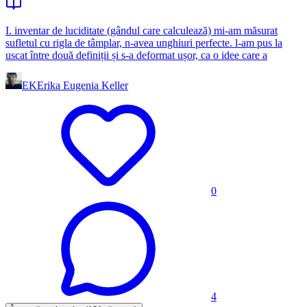
I. inventar de luciditate (gândul care calculează) mi-am măsurat
sufletul cu rigla de tâmplar, n-avea unghiuri perfecte. l-am pus la
uscat între două definiții și s-a deformat ușor, ca o idee care a
EK
Erika Eugenia Keller
0
4