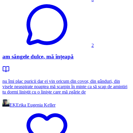
2
am sângele dulce, mă înțeapă
nu îmi plac puricii dar ei vin oricum din covor, din gânduri, din
visele neaspirate noaptea mă scarpin în minte ca să scap de amintiri
tu dormi liniștit cu o liniște care mă zgârie de
EK
Erika Eugenia Keller