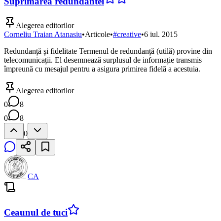
Suprimarea redundantei
Alegerea editorilor
Corneliu Traian Atanasiu
•
Articole
•
#
creative
•
6 iul. 2015
Redundanță și fidelitate Termenul de redundanță (utilă) provine din
telecomunicații. El desemnează surplusul de informație transmis
împreună cu mesajul pentru a asigura primirea fidelă a acestuia.
Alegerea editorilor
0
8
0
8
0
CA
Ceaunul de tuci