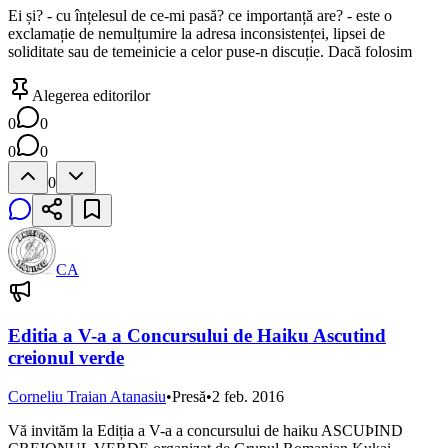
Ei și? - cu înțelesul de ce-mi pasă? ce importanță are? - este o
exclamație de nemulțumire la adresa inconsistenței, lipsei de
soliditate sau de temeinicie a celor puse-n discuție. Dacă folosim
Alegerea editorilor
0
0
0
0
0
CA
Editia a V-a a Concursului de Haiku Ascutind
creionul verde
Corneliu Traian Atanasiu
•
Presă
•
2 feb. 2016
Vă invităm la Ediția a V-a a concursului de haiku ASCUÞIND