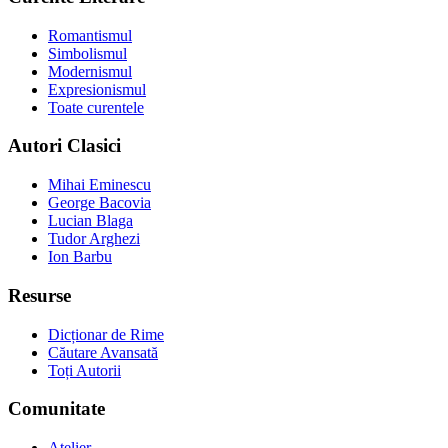
Romantismul
Simbolismul
Modernismul
Expresionismul
Toate curentele
Autori Clasici
Mihai Eminescu
George Bacovia
Lucian Blaga
Tudor Arghezi
Ion Barbu
Resurse
Dicționar de Rime
Căutare Avansată
Toți Autorii
Comunitate
Atelier