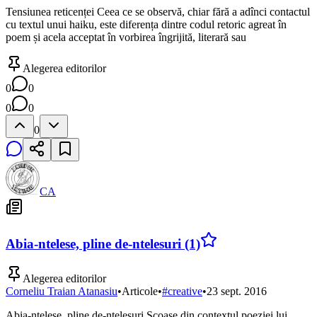
Tensiunea reticenței Ceea ce se observă, chiar fără a adînci contactul
cu textul unui haiku, este diferența dintre codul retoric agreat în
poem și acela acceptat în vorbirea îngrijită, literară sau
Alegerea editorilor
0
0
0
0
0
CA
Abia-ntelese, pline de-ntelesuri (1)
Alegerea editorilor
Corneliu Traian Atanasiu
•
Articole
•
#
creative
•
23 sept. 2016
Abia-nțelese, pline de-nțelesuri Scoase din contextul poeziei lui