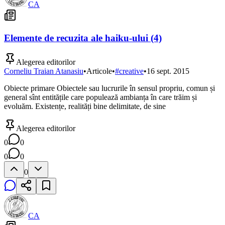
CA
Elemente de recuzita ale haiku-ului (4)
Alegerea editorilor
Corneliu Traian Atanasiu
•
Articole
•
#
creative
•
16 sept. 2015
Obiecte primare Obiectele sau lucrurile în sensul propriu, comun și
general sînt entitățile care populează ambianța în care trăim și
evoluăm. Existențe, realități bine delimitate, de sine
Alegerea editorilor
0
0
0
0
0
CA