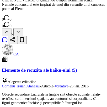
CREIONUL VERDE organizat de Grupul Romanian Kukai
Numele concursului este inspirat de unul din versurile unui cunoscut
poem al Elenei
0
0
0
0
0
CA
Elemente de recuzita ale haiku-ului (5)
Alegerea editorilor
Corneliu Traian Atanasiu
•
Articole
•
#
creative
•
28 ian. 2016
Obiecte secundare Lucrurile și ființele sînt obiecte adunate, relativ
restrînse ca dimensiuni spațiale, au contururi și corporalitate, sînt
figuri geometrice închise și perceptibile în întregul lor.