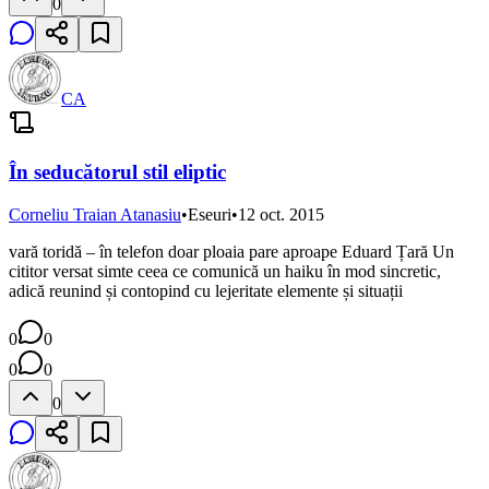
0
CA
În seducătorul stil eliptic
Corneliu Traian Atanasiu
•
Eseuri
•
12 oct. 2015
vară toridă – în telefon doar ploaia pare aproape Eduard Țară Un
cititor versat simte ceea ce comunică un haiku în mod sincretic,
adică reunind și contopind cu lejeritate elemente și situații
0
0
0
0
0