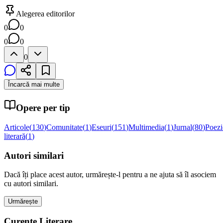
Alegerea editorilor
0
0
0
0
0
Încarcă mai multe
Opere per tip
Articole
(
130
)
Comunitate
(
1
)
Eseuri
(
151
)
Multimedia
(
1
)
Jurnal
(
80
)
Poezi
literară
(
1
)
Autori similari
Dacă îți place acest autor, urmărește-l pentru a ne ajuta să îl asociem
cu autori similari.
Urmărește
Curente Literare