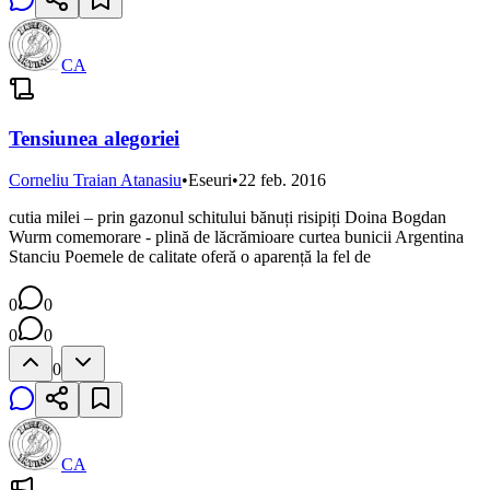
CA
Tensiunea alegoriei
Corneliu Traian Atanasiu
•
Eseuri
•
22 feb. 2016
cutia milei – prin gazonul schitului bănuți risipiți Doina Bogdan
Wurm comemorare - plină de lăcrămioare curtea bunicii Argentina
Stanciu Poemele de calitate oferă o aparență la fel de
0
0
0
0
0
CA