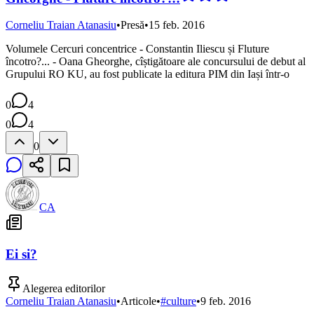
Corneliu Traian Atanasiu
•
Presă
•
15 feb. 2016
Volumele Cercuri concentrice - Constantin Iliescu și Fluture
încotro?... - Oana Gheorghe, cîștigătoare ale concursului de debut al
Grupului RO KU, au fost publicate la editura PIM din Iași într-o
0
4
0
4
0
CA
Ei si?
Alegerea editorilor
Corneliu Traian Atanasiu
•
Articole
•
#
culture
•
9 feb. 2016