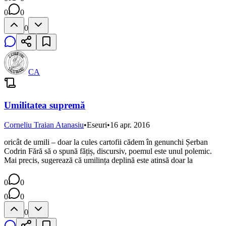
0
0
0
CA
Umilitatea supremă
Corneliu Traian Atanasiu
•
Eseuri
•
16 apr. 2016
oricât de umili – doar la cules cartofii cădem în genunchi Șerban
Codrin Fără să o spună fățiș, discursiv, poemul este unul polemic.
Mai precis, sugerează că umilința deplină este atinsă doar la
0
0
0
0
0