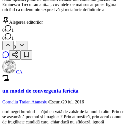
Eminescu Trecut-au anii... , cuvintele de mai sus ar putea figura
oricînd ca o denumire expresivă și metaforic definitorie a
Alegerea editorilor
0
1
0
1
0
CA
un model de convergenta fericita
Corneliu Traian Atanasiu
•
Eseuri
•
29 iul. 2016
nori negri huruind – bățul cu vată de zahăr de la unul la altul Prin ce
se aseamănă poemul și imaginea? Prin atmosferă, prin aerul comun
de fragilitate candidă care, chiar dacă nu sfidează, ignoră