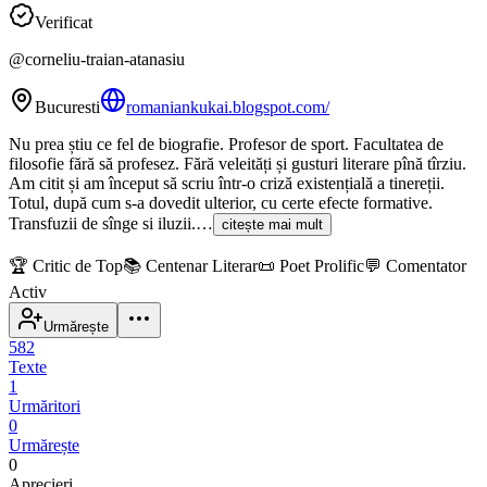
Verificat
@
corneliu-traian-atanasiu
Bucuresti
romaniankukai.blogspot.com/
Nu prea știu ce fel de biografie. Profesor de sport. Facultatea de
filosofie fără să profesez. Fără veleități și gusturi literare pînă tîrziu.
Am citit și am început să scriu într-o criză existențială a tinereții.
Totul, după cum s-a dovedit ulterior, cu certe efecte formative.
Transfuzii de sînge si iluzii.…
citește mai mult
🏆
Critic de Top
📚
Centenar Literar
📜
Poet Prolific
💬
Comentator
Activ
Urmărește
582
Texte
1
Urmăritori
0
Urmărește
0
Aprecieri