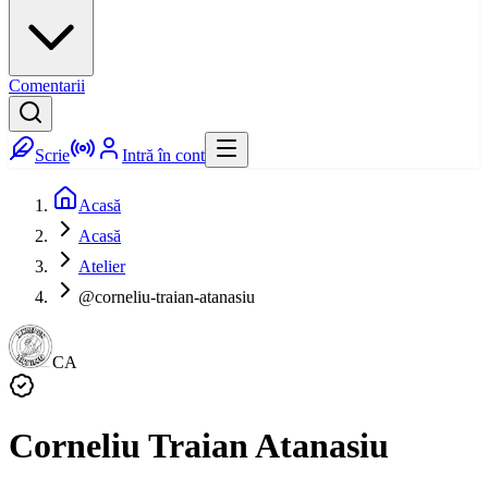
Comentarii
Scrie
Intră în cont
Acasă
Acasă
Atelier
@corneliu-traian-atanasiu
CA
Corneliu Traian Atanasiu