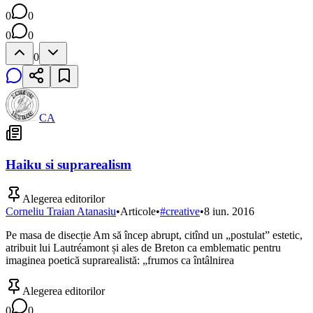
0
0
0
0
0
CA
Haiku si suprarealism
Alegerea editorilor
Corneliu Traian Atanasiu
•
Articole
•
#
creative
•
8 iun. 2016
Pe masa de disecție Am să încep abrupt, citînd un „postulat” estetic,
atribuit lui Lautréamont și ales de Breton ca emblematic pentru
imaginea poetică suprarealistă: „frumos ca întâlnirea
Alegerea editorilor
0
0