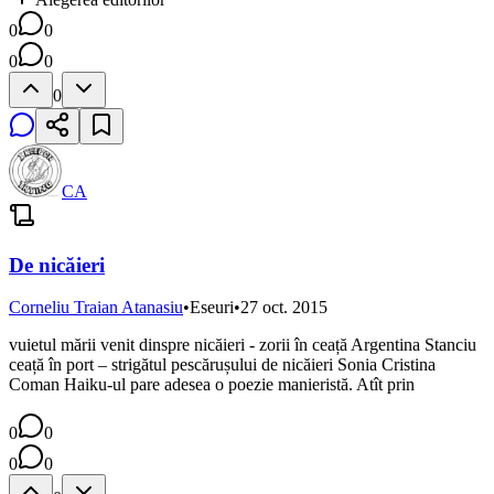
0
0
0
0
0
CA
De nicăieri
Corneliu Traian Atanasiu
•
Eseuri
•
27 oct. 2015
vuietul mării venit dinspre nicăieri - zorii în ceață Argentina Stanciu
ceață în port – strigătul pescărușului de nicăieri Sonia Cristina
Coman Haiku-ul pare adesea o poezie manieristă. Atît prin
0
0
0
0