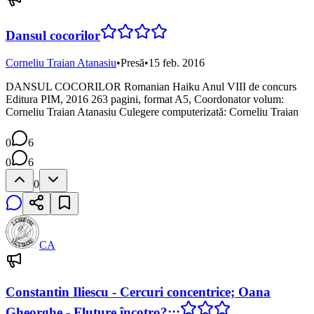
Dansul cocorilor
Corneliu Traian Atanasiu
•
Presă
•
15 feb. 2016
DANSUL COCORILOR Romanian Haiku Anul VIII de concurs
Editura PIM, 2016 263 pagini, format A5, Coordonator volum:
Corneliu Traian Atanasiu Culegere computerizată: Corneliu Traian
0
6
0
6
0
CA
Constantin Iliescu - Cercuri concentrice; Oana
Gheorghe - Fluture încotro?:::