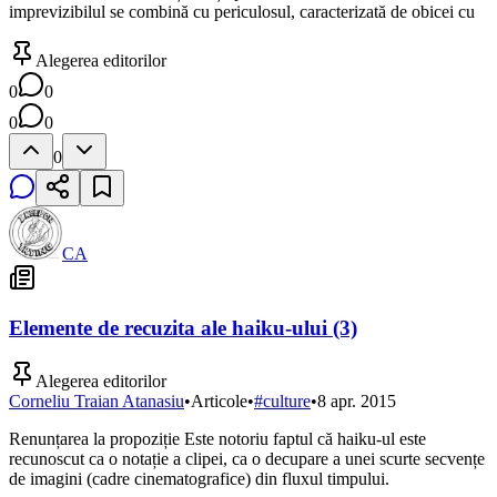
imprevizibilul se combină cu periculosul, caracterizată de obicei cu
Alegerea editorilor
0
0
0
0
0
CA
Elemente de recuzita ale haiku-ului (3)
Alegerea editorilor
Corneliu Traian Atanasiu
•
Articole
•
#
culture
•
8 apr. 2015
Renunțarea la propoziție Este notoriu faptul că haiku-ul este
recunoscut ca o notație a clipei, ca o decupare a unei scurte secvențe
de imagini (cadre cinematografice) din fluxul timpului.