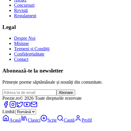
Concursuri
Revistă
Regulament
Legal
Despre Noi
Misiune
Termeni și Condiții
Confidențialitate
Contact
Abonează-te la newsletter
Primește poeme săptămânale și noutăți din comunitate.
Abonare
Poezie
.ro
© 2026 Toate drepturile rezervate
Limbă:
Acasă
Clasici
Scrie
Caută
Profil