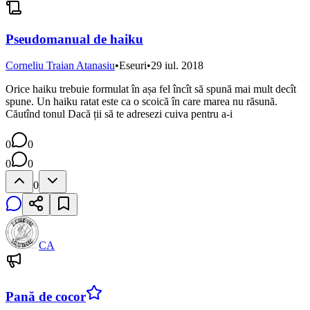
Pseudomanual de haiku
Corneliu Traian Atanasiu
•
Eseuri
•
29 iul. 2018
Orice haiku trebuie formulat în așa fel încît să spună mai mult decît
spune. Un haiku ratat este ca o scoică în care marea nu răsună.
Căutînd tonul Dacă ții să te adresezi cuiva pentru a-i
0
0
0
0
0
CA
Pană de cocor