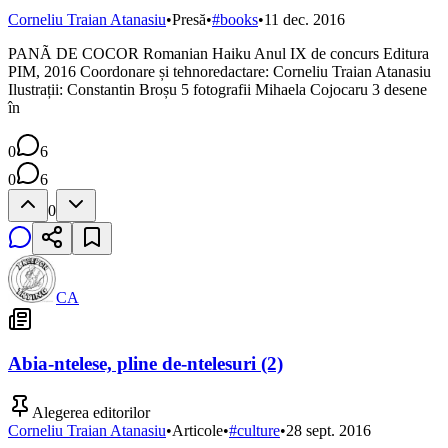
Corneliu Traian Atanasiu
•
Presă
•
#
books
•
11 dec. 2016
PANÃ DE COCOR Romanian Haiku Anul IX de concurs Editura
PIM, 2016 Coordonare și tehnoredactare: Corneliu Traian Atanasiu
Ilustrații: Constantin Broșu 5 fotografii Mihaela Cojocaru 3 desene
în
0
6
0
6
0
CA
Abia-ntelese, pline de-ntelesuri (2)
Alegerea editorilor
Corneliu Traian Atanasiu
•
Articole
•
#
culture
•
28 sept. 2016