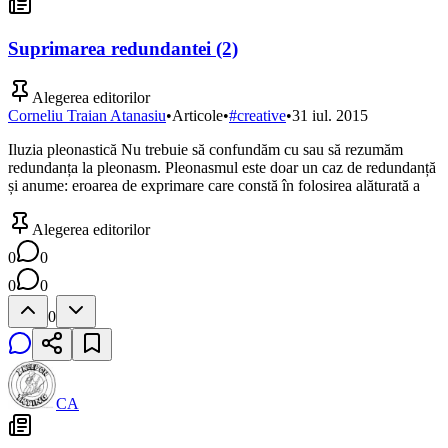
Suprimarea redundantei (2)
Alegerea editorilor
Corneliu Traian Atanasiu
•
Articole
•
#
creative
•
31 iul. 2015
Iluzia pleonastică Nu trebuie să confundăm cu sau să rezumăm
redundanța la pleonasm. Pleonasmul este doar un caz de redundanță
și anume: eroarea de exprimare care constă în folosirea alăturată a
Alegerea editorilor
0
0
0
0
0
CA