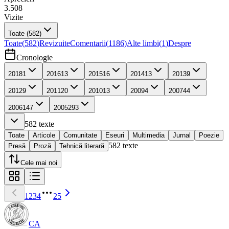
3.508
Vizite
Toate
(582)
Toate
(
582
)
Revizuite
Comentarii
(
1186
)
Alte limbi
(
1
)
Despre
Cronologie
2018
1
2016
13
2015
16
2014
13
2013
9
2012
9
2011
20
2010
13
2009
4
2007
44
2006
147
2005
293
582
texte
Toate
Articole
Comunitate
Eseuri
Multimedia
Jurnal
Poezie
582
texte
Presă
Proză
Tehnică literară
Cele mai noi
1
2
3
4
25
CA