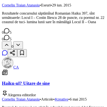
Corneliu Traian Atanasiu
•
Eseuri
•
29 iun. 2015
Rezultatele concursului săptămînal Romanian Haiku 397, sînt
următoarele: Locul I – Costin Iliescu 28 de puncte, cu poemul nr. 22
ceaunul de tuci- lumina lunii sare în mămăligă Locul II – Oana
0
5
0
5
0
CA
Haiku-ul? Uitare de sine
Alegerea editorilor
Corneliu Traian Atanasiu
•
Articole
•
#
creative
•
6 mai 2015