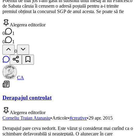
Poemul de mai jos l-am găsit în subsolul unui mesaj al lui Francesco
de Sabata căruia îi cerusem o adresă poștală pentru a-i trimite
premiul obținut la concursul SGP de anul acesta. Se poate să fie
Alegerea editorilor
0
1
0
1
0
CA
Derapajul controlat
Alegerea editorilor
Corneliu Traian Atanasiu
•
Articole
•
#
creative
•
29 apr. 2015
Derapajul pare ceva nedorit. Este văzut și considerat mai curînd ca o
schimbare defavorabilă și neașteptată. O alunecare în care