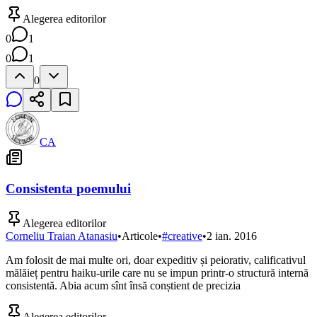
Alegerea editorilor
0
1
0
1
0
CA
Consistenta poemului
Alegerea editorilor
Corneliu Traian Atanasiu
•
Articole
•
#
creative
•
2 ian. 2016
Am folosit de mai multe ori, doar expeditiv și peiorativ, calificativul
mălăieț pentru haiku-urile care nu se impun printr-o structură internă
consistentă. Abia acum sînt însă conștient de precizia
Alegerea editorilor