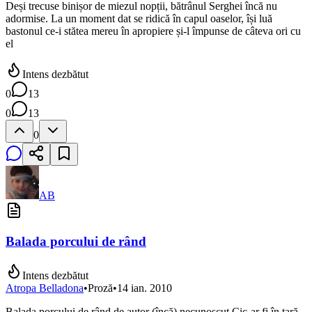
Deși trecuse binișor de miezul nopții, bătrânul Serghei încă nu
adormise. La un moment dat se ridică în capul oaselor, își luă
bastonul ce-i stătea mereu în apropiere și-l împunse de câteva ori cu
el
Intens dezbătut
0
13
0
13
0
AB
Balada porcului de rând
Intens dezbătut
Atropa Belladona
•
Proză
•
14 ian. 2010
Balada porcului de rând de autor (încă) necunoscut Cic-ar fi în țară