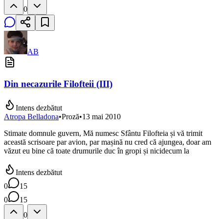
0
AB
Din necazurile Filofteii (III)
Intens dezbătut
Atropa Belladona
•
Proză
•
13 mai 2010
Stimate domnule guvern, Mă numesc Sfântu Filofteia și vă trimit
această scrisoare par avion, par mașină nu cred că ajungea, doar am
văzut eu bine că toate drumurile duc în gropi și nicidecum la
Intens dezbătut
0
15
0
15
0