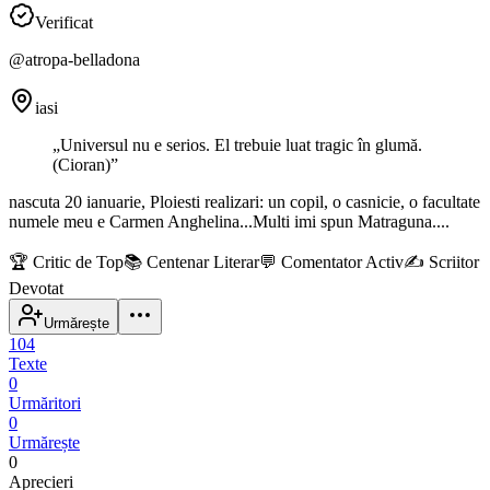
Verificat
@
atropa-belladona
iasi
„
Universul nu e serios. El trebuie luat tragic în glumă.
(Cioran)
”
nascuta 20 ianuarie, Ploiesti realizari: un copil, o casnicie, o facultate
numele meu e Carmen Anghelina...Multi imi spun Matraguna....
🏆
Critic de Top
📚
Centenar Literar
💬
Comentator Activ
✍️
Scriitor
Devotat
Urmărește
104
Texte
0
Urmăritori
0
Urmărește
0
Aprecieri