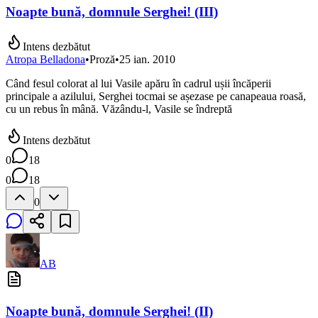
Noapte bună, domnule Serghei! (III)
Intens dezbătut
Atropa Belladona
•
Proză
•
25 ian. 2010
Când fesul colorat al lui Vasile apăru în cadrul ușii încăperii
principale a azilului, Serghei tocmai se așezase pe canapeaua roasă,
cu un rebus în mână. Văzându-l, Vasile se îndreptă
Intens dezbătut
0
18
0
18
0
AB
Noapte bună, domnule Serghei! (II)