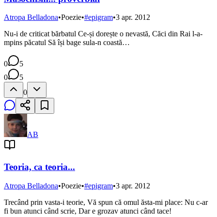
Atropa Belladona
•
Poezie
•
#
epigram
•
3 apr. 2012
Nu-i de criticat bărbatul Ce-și dorește o nevastă, Căci din Rai l-a-
mpins păcatul Să își bage sula-n coastă…
0
5
0
5
0
AB
Teoria, ca teoria...
Atropa Belladona
•
Poezie
•
#
epigram
•
3 apr. 2012
Trecând prin vasta-i teorie, Vă spun că omul ăsta-mi place: Nu c-ar
fi bun atunci când scrie, Dar e grozav atunci când tace!