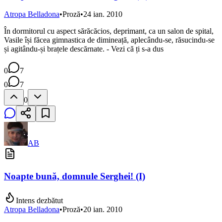
Atropa Belladona
•
Proză
•
24 ian. 2010
În dormitorul cu aspect sărăcăcios, deprimant, ca un salon de spital,
Vasile își făcea gimnastica de dimineață, aplecându-se, răsucindu-se
și agitându-și brațele descărnate. - Vezi că ți s-a dus
0
7
0
7
0
AB
Noapte bună, domnule Serghei! (I)
Intens dezbătut
Atropa Belladona
•
Proză
•
20 ian. 2010