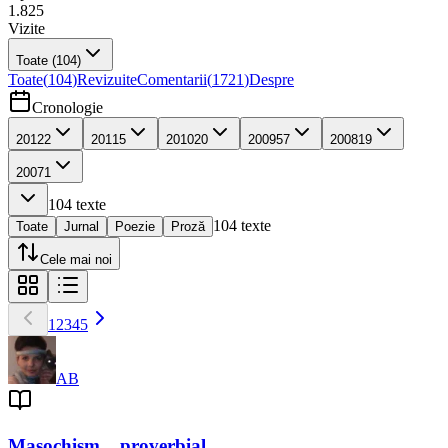
1.825
Vizite
Toate
(104)
Toate
(
104
)
Revizuite
Comentarii
(
1721
)
Despre
Cronologie
2012
2
2011
5
2010
20
2009
57
2008
19
2007
1
104
texte
104
texte
Toate
Jurnal
Poezie
Proză
Cele mai noi
1
2
3
4
5
AB
Masochism... proverbial