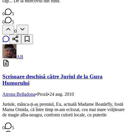
cap... De la morcovul din fund.
0
5
0
5
0
AB
Scrisoare deschisă către Juriul de la Gura
Humorului
Atropa Belladona
•
Proză
•
24 aug. 2010
Juriule, mânca-ți-aș premiul, Eu, actuală Madame Beatărfly, fostă
Mama Omida, că între timp m-am eclozat, cea mai mare vrăjitoare
de magie alba-neagra, conform culorii locale, cu puterile
0
5