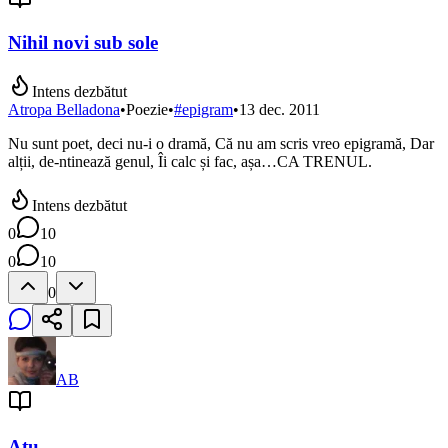
Nihil novi sub sole
Intens dezbătut
Atropa Belladona
•
Poezie
•
#
epigram
•
13 dec. 2011
Nu sunt poet, deci nu-i o dramă, Că nu am scris vreo epigramă, Dar
alții, de-ntinează genul, Îi calc și fac, așa…CA TRENUL.
Intens dezbătut
0
10
0
10
0
AB
Atu