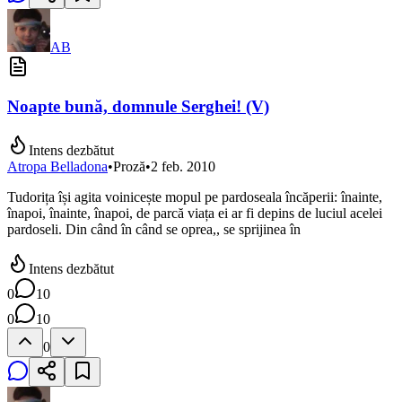
AB
Noapte bună, domnule Serghei! (V)
Intens dezbătut
Atropa Belladona
•
Proză
•
2 feb. 2010
Tudorița își agita voinicește mopul pe pardoseala încăperii: înainte,
înapoi, înainte, înapoi, de parcă viața ei ar fi depins de luciul acelei
pardoseli. Din când în când se oprea,, se sprijinea în
Intens dezbătut
0
10
0
10
0