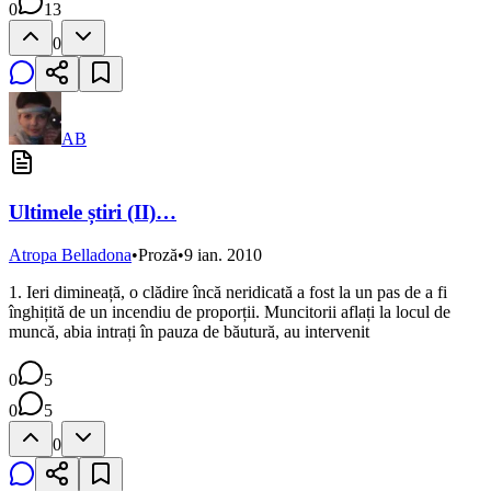
0
13
0
AB
Ultimele știri (II)…
Atropa Belladona
•
Proză
•
9 ian. 2010
1. Ieri dimineață, o clădire încă neridicată a fost la un pas de a fi
înghițită de un incendiu de proporții. Muncitorii aflați la locul de
muncă, abia intrați în pauza de băutură, au intervenit
0
5
0
5
0