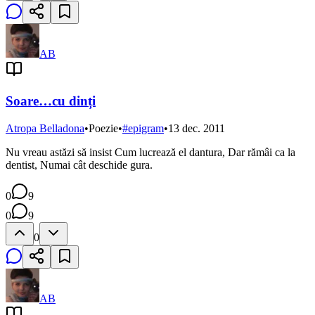
AB
Soare…cu dinți
Atropa Belladona
•
Poezie
•
#
epigram
•
13 dec. 2011
Nu vreau astăzi să insist Cum lucrează el dantura, Dar rămâi ca la
dentist, Numai cât deschide gura.
0
9
0
9
0
AB