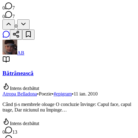
0
7
0
7
0
AB
Bătrânească
Intens dezbătut
Atropa Belladona
•
Poezie
•
#
epigram
•
11 ian. 2010
Când ți-s membrele oloage O concluzie învinge: Capul face, capul
trage, Dar niciunul nu împinge…
Intens dezbătut
0
13