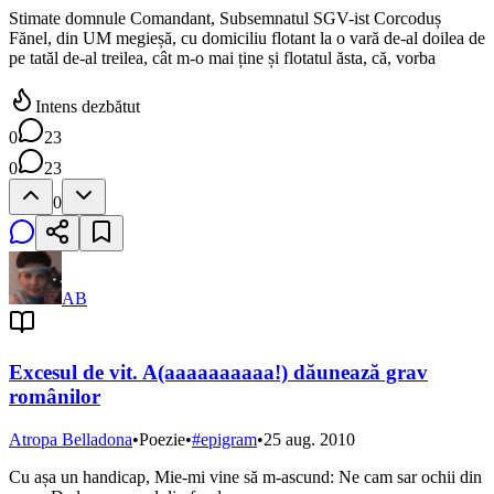
Stimate domnule Comandant, Subsemnatul SGV-ist Corcoduș
Fănel, din UM megieșă, cu domiciliu flotant la o vară de-al doilea de
pe tatăl de-al treilea, cât m-o mai ține și flotatul ăsta, că, vorba
Intens dezbătut
0
23
0
23
0
AB
Excesul de vit. A(aaaaaaaaaa!) dăunează grav
românilor
Atropa Belladona
•
Poezie
•
#
epigram
•
25 aug. 2010
Cu așa un handicap, Mie-mi vine să m-ascund: Ne cam sar ochii din