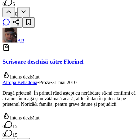
0
5
0
AB
Scrisoare deschisă către Florinel
Intens dezbătut
Atropa Belladona
•
Proză
•
31 mai 2010
Dragă prietenă, În primul rând aștept cu nerăbdare să-mi confirmi că
ai ajuns întreagă și nevătămată acasă, altfel îl dau în judecată pe
prietenul Norică& familia, pentru grave daune și prejudicii
Intens dezbătut
0
15
0
15