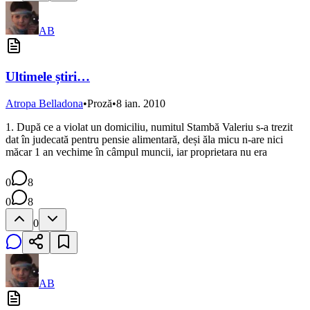
AB
Ultimele știri…
Atropa Belladona
•
Proză
•
8 ian. 2010
1. După ce a violat un domiciliu, numitul Stambă Valeriu s-a trezit
dat în judecată pentru pensie alimentară, deși ăla micu n-are nici
măcar 1 an vechime în câmpul muncii, iar proprietara nu era
0
8
0
8
0
AB