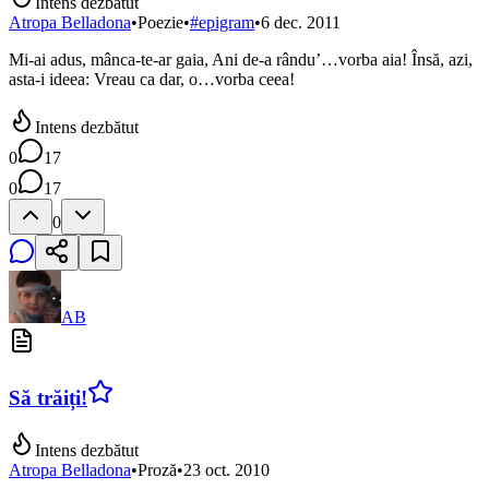
Intens dezbătut
Atropa Belladona
•
Poezie
•
#
epigram
•
6 dec. 2011
Mi-ai adus, mânca-te-ar gaia, Ani de-a rându’…vorba aia! Însă, azi,
asta-i ideea: Vreau ca dar, o…vorba ceea!
Intens dezbătut
0
17
0
17
0
AB
Să trăiți!
Intens dezbătut
Atropa Belladona
•
Proză
•
23 oct. 2010