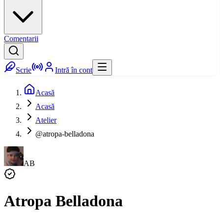
Comentarii
Scrie
Intră în cont
Acasă
Acasă
Atelier
@atropa-belladona
AB
Atropa Belladona