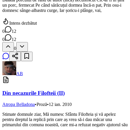
un porc, fermecat Pe când sărăcuțul dormea încă-n pat, Prin osu-i
domnesc sânge-albastru curge, Iar șoricu-i plânge, vai,
Intens dezbătut
0
12
0
12
0
AB
Din necazurile Filofteii (II)
Atropa Belladona
•
Proză
•
12 ian. 2010
Stimate domnule ziar, Mă numesc Sfântu Filofteia și vă apelez
pentru dreptul la replică prin care aș vrea să-i dau măcar una
primarului din comuna noastră, care mi-a refuzat negativ ajutorul său