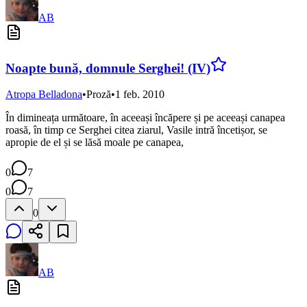
AB
Noapte bună, domnule Serghei! (IV)
Atropa Belladona
•
Proză
•
1 feb. 2010
În dimineața următoare, în aceeași încăpere și pe aceeași canapea
roasă, în timp ce Serghei citea ziarul, Vasile intră încetișor, se
apropie de el și se lăsă moale pe canapea,
0
7
0
7
0
AB