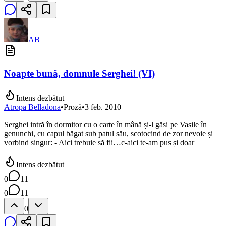
AB
Noapte bună, domnule Serghei! (VI)
Intens dezbătut
Atropa Belladona
•
Proză
•
3 feb. 2010
Serghei intră în dormitor cu o carte în mână și-l găsi pe Vasile în
genunchi, cu capul băgat sub patul său, scotocind de zor nevoie și
vorbind singur: - Aici trebuie să fii…c-aici te-am pus și doar
Intens dezbătut
0
11
0
11
0