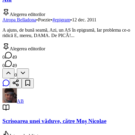
Alegerea editorilor
Atropa Belladona
•
Poezie
•
#
epigram
•
12 dec. 2011
A ajuns, de bună seamă, Azi, un AS în epigramă, Iar problema ce-o
ridică E, mereu, DAMA. De PICÃ!...
Alegerea editorilor
0
49
0
49
0
AB
Scrisoarea unei văduve, către Moș Nicolae