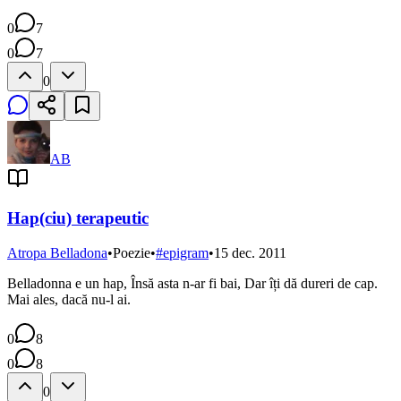
0
7
0
7
0
AB
Hap(ciu) terapeutic
Atropa Belladona
•
Poezie
•
#
epigram
•
15 dec. 2011
Belladonna e un hap, Însă asta n-ar fi bai, Dar îți dă dureri de cap.
Mai ales, dacă nu-l ai.
0
8
0
8
0