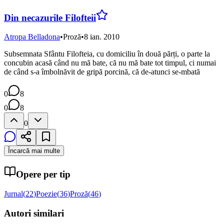
Din necazurile Filofteii
Atropa Belladona
•
Proză
•
8 ian. 2010
Subsemnata Sfântu Filofteia, cu domiciliu în două părți, o parte la
concubin acasă când nu mă bate, că nu mă bate tot timpul, ci numai
de când s-a îmbolnăvit de gripă porcină, că de-atunci se-mbată
0
8
0
8
0
Încarcă mai multe
Opere per tip
Jurnal
(
22
)
Poezie
(
36
)
Proză
(
46
)
Autori similari