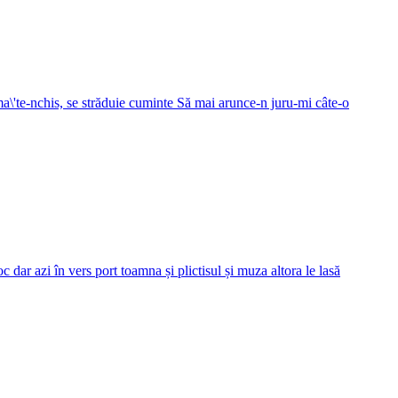
uma\'te-nchis, se străduie cuminte Să mai arunce-n juru-mi câte-o
c dar azi în vers port toamna și plictisul și muza altora le lasă