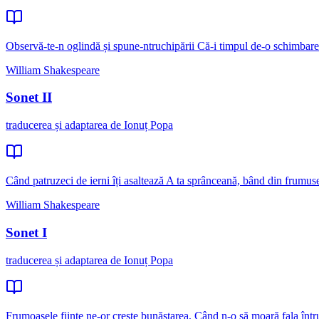
Observă-te-n oglindă și spune-ntruchipării Că-i timpul de-o schimbare
William Shakespeare
Sonet II
traducerea și adaptarea de Ionuț Popa
Când patruzeci de ierni îți asaltează A ta sprânceană, bând din frumuse
William Shakespeare
Sonet I
traducerea și adaptarea de Ionuț Popa
Frumoasele ființe ne-or crește bunăstarea, Când n-o să moară fala într