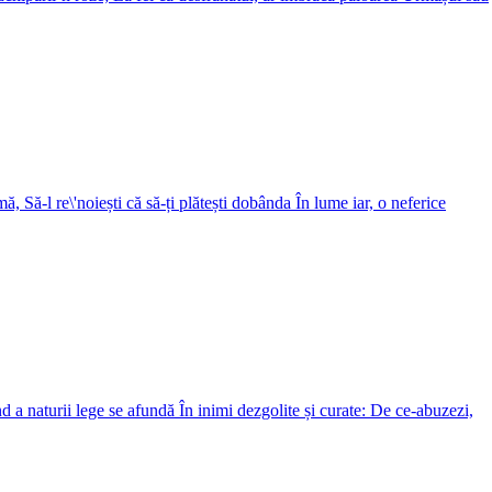
ă, Să-l re\'noiești că să-ți plătești dobânda În lume iar, o neferice
d a naturii lege se afundă În inimi dezgolite și curate: De ce-abuzezi,