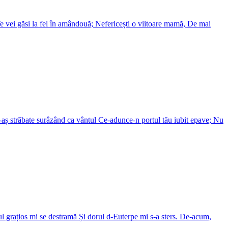
Te vei găsi la fel în amândouă; Nefericești o viitoare mamă, De mai
e-aș străbate surâzând ca vântul Ce-adunce-n portul tău iubit epave; Nu
ul grațios mi se destramă Și dorul d-Euterpe mi s-a sters. De-acum,