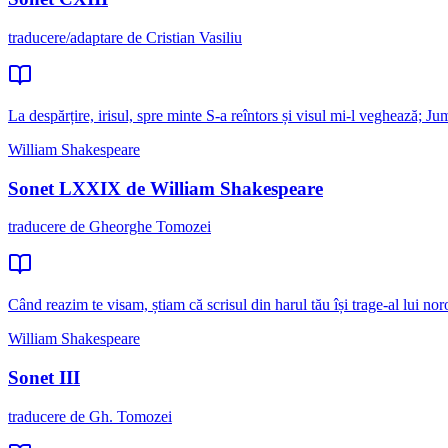
traducere/adaptare de Cristian Vasiliu
La despărțire, irisul, spre minte S-a reîntors și visul mi-l veghează; J
William Shakespeare
Sonet LXXIX de William Shakespeare
traducere de Gheorghe Tomozei
Când reazim te visam, știam că scrisul din harul tău își trage-al lui noro
William Shakespeare
Sonet III
traducere de Gh. Tomozei