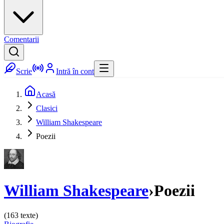
Comentarii
Scrie
Intră în cont
Acasă
Clasici
William Shakespeare
Poezii
William Shakespeare
›
Poezii
(
163
texte)