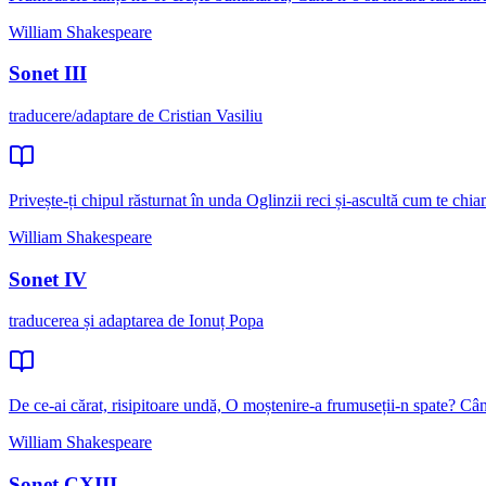
William Shakespeare
Sonet III
traducere/adaptare de Cristian Vasiliu
Privește-ți chipul răsturnat în unda Oglinzii reci și-ascultă cum te chiam
William Shakespeare
Sonet IV
traducerea și adaptarea de Ionuț Popa
De ce-ai cărat, risipitoare undă, O moștenire-a frumuseții-n spate? Cân
William Shakespeare
Sonet CXIII