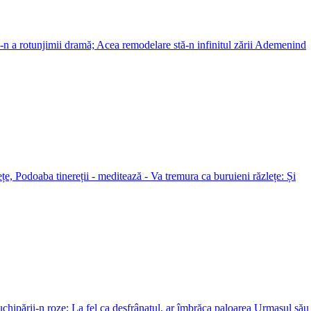
-n a rotunjimii dramă; Acea remodelare stă-n infinitul zării Ademenind
țe, Podoaba tinereții - meditează - Va tremura ca buruieni răzlețe: Și
uchipării-n roze; La fel ca desfrânatul, ar îmbrăca paloarea Urmașul său