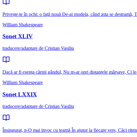
Privește-te în ochi: o față nouă De-ai modela, când asta se destramă, 
William Shakespeare
Sonet XLIV
traducere/adaptare de Cristian Vasiliu
Dacă ar fi esența cărnii gândul, Nu m-ar opri distanțele mârșave, Ci l
William Shakespeare
Sonet LXXIX
traducere/adaptare de Cristian Vasiliu
Însingurat, n-O mai invoc cu teamă În ajutor la fiecare vers, Căci ritm