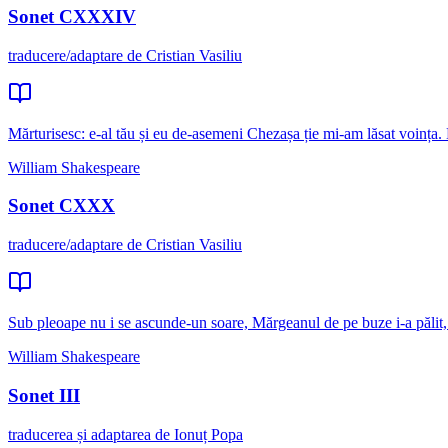
Sonet CXXXIV
traducere/adaptare de Cristian Vasiliu
Mărturisesc: e-al tău și eu de-asemeni Chezașa ție mi-am lăsat voința. M
William Shakespeare
Sonet CXXX
traducere/adaptare de Cristian Vasiliu
Sub pleoape nu i se ascunde-un soare, Mărgeanul de pe buze i-a pălit, 
William Shakespeare
Sonet III
traducerea și adaptarea de Ionuț Popa