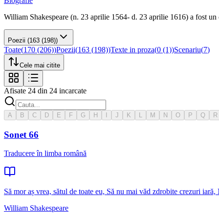
Biografie
William Shakespeare (n. 23 aprilie 1564- d. 23 aprilie 1616) a fost un d
Poezii
(163 (198))
Toate
(
170 (206)
)
Poezii
(
163 (198)
)
Texte in proza
(
0 (1)
)
Scenariu
(
7
)
Cele mai citite
Afisate
24
din
24
incarcate
A
B
C
D
E
F
G
H
I
J
K
L
M
N
O
P
Q
R
Sonet 66
Traducere în limba română
Să mor aș vrea, sătul de toate eu, Să nu mai văd zdrobite crezuri iară,
William Shakespeare