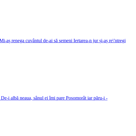
i-aș renega cuvântul de-ai să semeni Iertarea-n jur și-aș re\'ntregi
De-i albă neaua, sânul ei îmi pare Posomorât iar păru-i -