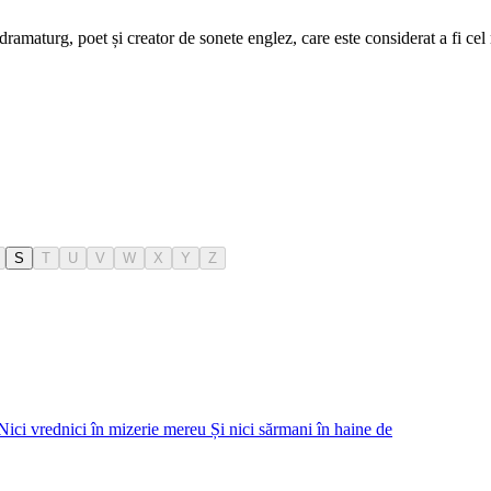
ramaturg, poet și creator de sonete englez, care este considerat a fi cel
S
T
U
V
W
X
Y
Z
 Nici vrednici în mizerie mereu Și nici sărmani în haine de