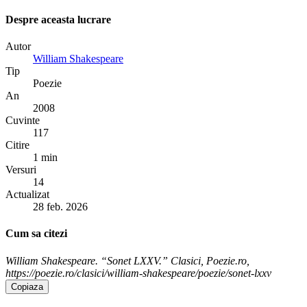
Despre aceasta lucrare
Autor
William Shakespeare
Tip
Poezie
An
2008
Cuvinte
117
Citire
1 min
Versuri
14
Actualizat
28 feb. 2026
Cum sa citezi
William Shakespeare. “Sonet LXXV.” Clasici, Poezie.ro,
https://poezie.ro/clasici/william-shakespeare/poezie/sonet-lxxv
Copiaza