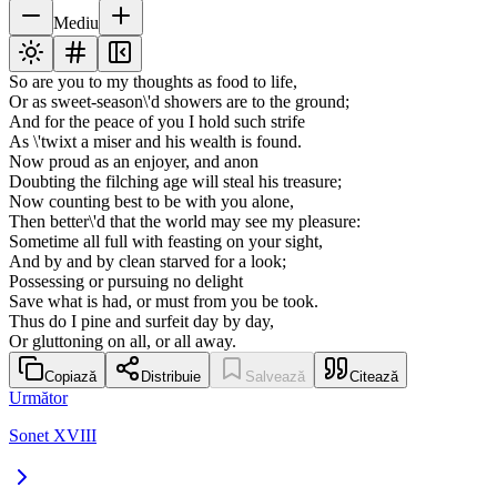
Mediu
So are you to my thoughts as food to life,
Or as sweet-season\'d showers are to the ground;
And for the peace of you I hold such strife
As \'twixt a miser and his wealth is found.
Now proud as an enjoyer, and anon
Doubting the filching age will steal his treasure;
Now counting best to be with you alone,
Then better\'d that the world may see my pleasure:
Sometime all full with feasting on your sight,
And by and by clean starved for a look;
Possessing or pursuing no delight
Save what is had, or must from you be took.
Thus do I pine and surfeit day by day,
Or gluttoning on all, or all away.
Copiază
Distribuie
Salvează
Citează
Următor
Sonet XVIII