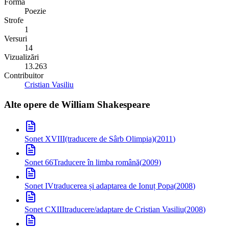
Formă
Poezie
Strofe
1
Versuri
14
Vizualizări
13.263
Contribuitor
Cristian Vasiliu
Alte opere de
William Shakespeare
Sonet XVIII
(traducere de Sârb Olimpia)
(
2011
)
Sonet 66
Traducere în limba română
(
2009
)
Sonet IV
traducerea și adaptarea de Ionuț Popa
(
2008
)
Sonet CXIII
traducere/adaptare de Cristian Vasiliu
(
2008
)