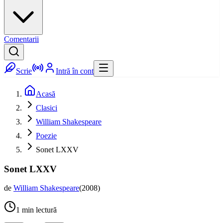
Comentarii
Scrie
Intră în cont
Acasă
Clasici
William Shakespeare
Poezie
Sonet LXXV
Sonet LXXV
de
William Shakespeare
(
2008
)
1
min lectură