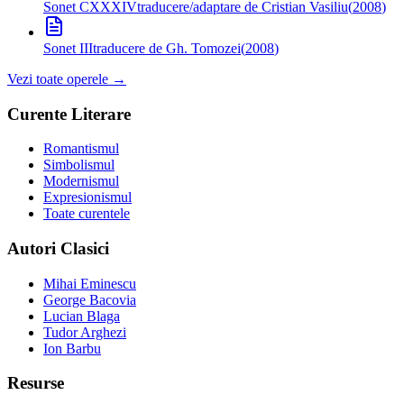
Sonet CXXXIV
traducere/adaptare de Cristian Vasiliu
(
2008
)
Sonet III
traducere de Gh. Tomozei
(
2008
)
Vezi toate operele →
Curente Literare
Romantismul
Simbolismul
Modernismul
Expresionismul
Toate curentele
Autori Clasici
Mihai Eminescu
George Bacovia
Lucian Blaga
Tudor Arghezi
Ion Barbu
Resurse