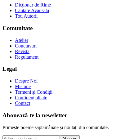
Dicționar de Rime
Căutare Avansată
Toți Autorii
Comunitate
Atelier
Concursuri
Revistă
Regulament
Legal
Despre Noi
Misiune
Termeni și Condiții
Confidențialitate
Contact
Abonează-te la newsletter
Primește poeme săptămânale și noutăți din comunitate.
Abonare