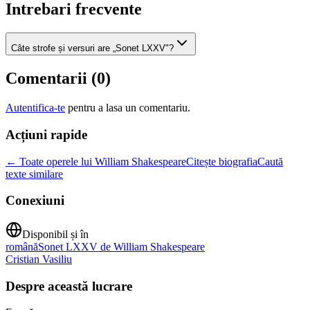
Intrebari frecvente
Câte strofe și versuri are „Sonet LXXV"?
Comentarii (
0
)
Autentifica-te
pentru a lasa un comentariu.
Acțiuni rapide
← Toate operele lui William Shakespeare
Citește biografia
Caută
texte similare
Conexiuni
Disponibil și în
română
Sonet LXXV de William Shakespeare
Cristian Vasiliu
Despre această lucrare