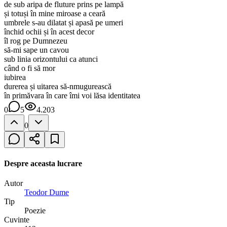
de sub aripa de fluture prins pe lampă
și totuși în mine miroase a ceară
umbrele s-au dilatat și apasă pe umeri
închid ochii și în acest decor
îl rog pe Dumnezeu
să-mi sape un cavou
sub linia orizontului ca atunci
când o fi să mor
iubirea
durerea și uitarea să-nmugurească
în primăvara în care îmi voi lăsa identitatea
0
5
4.203
0
Despre aceasta lucrare
Autor
Teodor Dume
Tip
Poezie
Cuvinte