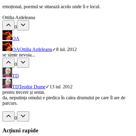
emoțional, poemul se situează acolo unde îi e locul.
Ottilia Ardeleanu
0
OA
OA
Ottilia Ardeleanu
✓
8 iul. 2012
se simte nevoia...
0
TD
TD
Teodor Dume
✓
13 iul. 2012
pentru trecere și semn.
da, neputința omului e piedica în calea drumului pe care îl are de
parcurs.
0
Acțiuni rapide