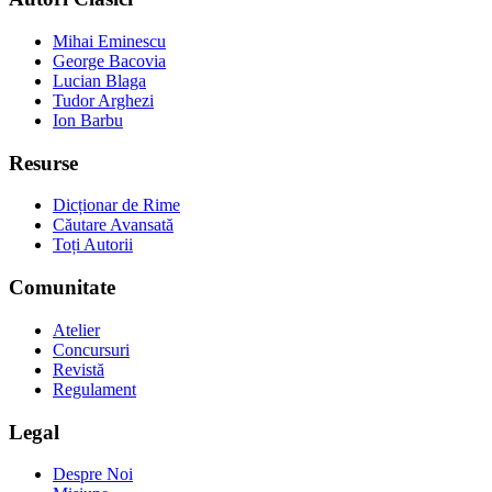
Mihai Eminescu
George Bacovia
Lucian Blaga
Tudor Arghezi
Ion Barbu
Resurse
Dicționar de Rime
Căutare Avansată
Toți Autorii
Comunitate
Atelier
Concursuri
Revistă
Regulament
Legal
Despre Noi