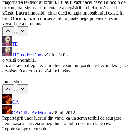
majoritatea textelor autorului. Eu aș fi văzut acel cavou dincolo de
orizont, dar sigur ar fi o tentație a depășirii limitelor, măcar prin
sfârșit. Lucru imposibil, chiar dacă tentația imposibilului există în
om. Oricum, niciun om sensibil nu poate nega puterea acestor
versuri de a emoționa.
0
TD
TD
Teodor Dume
✓
7 iul. 2012
o vizită onorabilă.
da, aici aveți dreptate. laimotivele sunt întipărite pe fiecare text și se
desfășoară aidoma. ce să-i faci...vârsta.
multă stimă,
0
OA
OA
Ottilia Ardeleanu
✓
8 iul. 2012
împărtășirii unor lucruri din viață, ca un semn teribil de scurgere
nemiloasă a acesteia și neputința omului de a mai face ceva
împotriva opririi cursului...