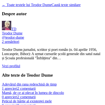
← Toate textele lui Teodor Dume
Caută texte similare
Despre autor
TD
Teodor Dume
@
teodor-dume
2
urmăritori
Teodor Dume,jurnalist, scriitor și poet român (n. 04 aprilie 1956,
Luncasprie, Bihor): A urmat cursurile școlii generale din satul natal
și Școala profesională "Înfrățirea" din…
Vezi profilul
Alte texte de
Teodor Dume
Adevărul din rana redeschisă de timp
1
aprecieri
2
comentarii
Mamă, de ce ai plecat în lumea de dincolo
0
aprecieri
2
comentarii
Peticul de hârtie al existenței mele