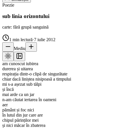
Poezie
sub linia orizontului
carte: fără grupă sanguină
1
min lectură
·
7 iulie 2012
Mediu
am cunoscut iubirea
durerea și uitarea
respirația dintr-o clipă de singurătate
chiar dacă liniștea nisipoasă a timpului
mi s-a așezat sub tălpi
și încă
mai arde ca un jar
n-am căutat iertarea în oameni
aer
pământ și foc nici
în lutul din jur care are
chipul părinților mei
și nici măcar în zbaterea