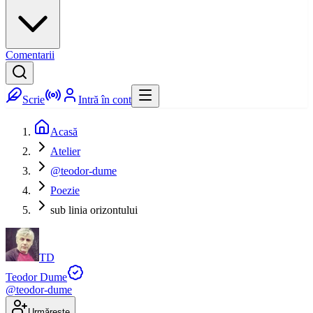
Comentarii
Scrie
Intră în cont
Acasă
Atelier
@teodor-dume
Poezie
sub linia orizontului
TD
Teodor Dume
@
teodor-dume
Urmărește