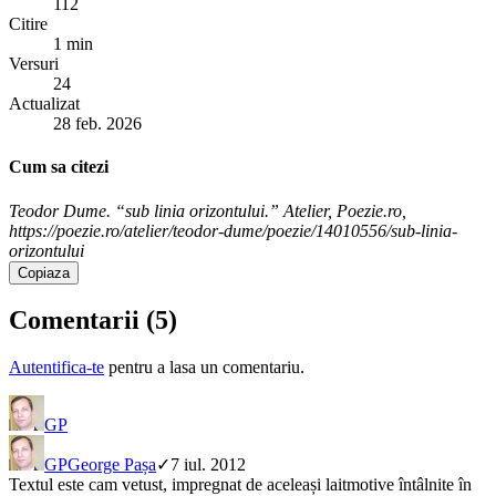
112
Citire
1 min
Versuri
24
Actualizat
28 feb. 2026
Cum sa citezi
Teodor Dume. “sub linia orizontului.” Atelier, Poezie.ro,
https://poezie.ro/atelier/teodor-dume/poezie/14010556/sub-linia-
orizontului
Copiaza
Comentarii (
5
)
Autentifica-te
pentru a lasa un comentariu.
GP
GP
George Pașa
✓
7 iul. 2012
Textul este cam vetust, impregnat de aceleași laitmotive întâlnite în