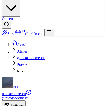
Comentarii
Scrie
Intră în cont
Acasă
Atelier
@nicolae-tomescu
Poezie
haiku
NT
nicolae tomescu
@
nicolae-tomescu
Urmărește