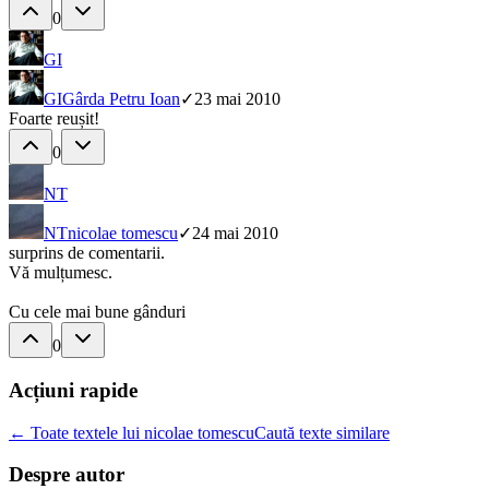
0
GI
GI
Gârda Petru Ioan
✓
23 mai 2010
Foarte reușit!
0
NT
NT
nicolae tomescu
✓
24 mai 2010
surprins de comentarii.
Vă mulțumesc.
Cu cele mai bune gânduri
0
Acțiuni rapide
← Toate textele lui nicolae tomescu
Caută texte similare
Despre autor