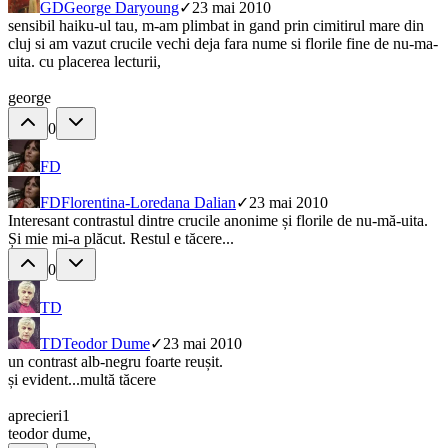
GD
George Daryoung
✓
23 mai 2010
sensibil haiku-ul tau, m-am plimbat in gand prin cimitirul mare din
cluj si am vazut crucile vechi deja fara nume si florile fine de nu-ma-
uita. cu placerea lecturii,
george
0
FD
FD
Florentina-Loredana Dalian
✓
23 mai 2010
Interesant contrastul dintre crucile anonime și florile de nu-mă-uita.
Și mie mi-a plăcut. Restul e tăcere...
0
TD
TD
Teodor Dume
✓
23 mai 2010
un contrast alb-negru foarte reușit.
și evident...multă tăcere
aprecieri1
teodor dume,