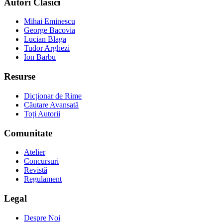
Autori Clasici
Mihai Eminescu
George Bacovia
Lucian Blaga
Tudor Arghezi
Ion Barbu
Resurse
Dicționar de Rime
Căutare Avansată
Toți Autorii
Comunitate
Atelier
Concursuri
Revistă
Regulament
Legal
Despre Noi