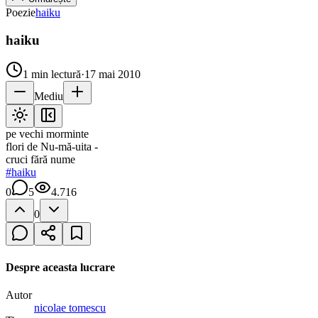
Poezie
haiku
haiku
1
min lectură
·
17 mai 2010
Mediu
pe vechi morminte
flori de Nu-mă-uita -
cruci fără nume
#
haiku
0
5
4.716
0
Despre aceasta lucrare
Autor
nicolae tomescu