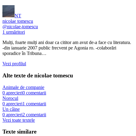
NT
nicolae tomescu
@
nicolae-tomescu
1
urmăritori
Mulți, foarte mulți ani doar ca cititor am avut de-a face cu literatura.
-din ianuarie 2007 public frecvent pe Agonia ro. -colaborări
sporadice în Tribuna…
Vezi profilul
Alte texte de
nicolae tomescu
Animale de companie
0
aprecieri
0
comentarii
Norocul
0
aprecieri
1
comentarii
Un câine
0
aprecieri
2
comentarii
Vezi toate textele
Texte similare