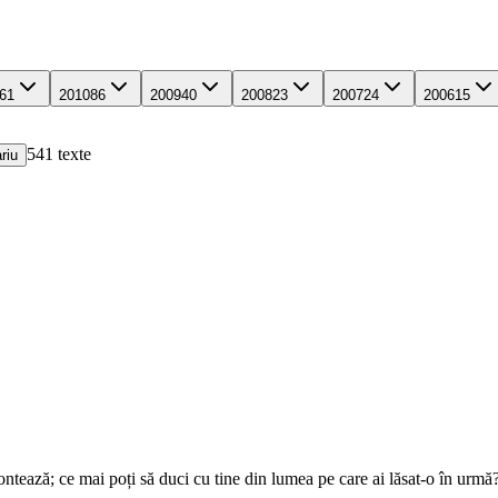
61
2010
86
2009
40
2008
23
2007
24
2006
15
541
texte
riu
ontează; ce mai poți să duci cu tine din lumea pe care ai lăsat-o în urm