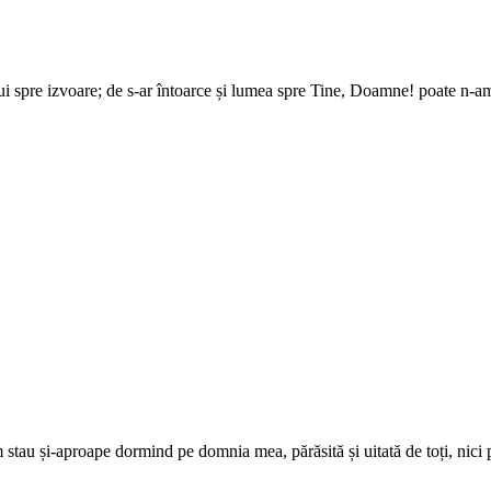
lui spre izvoare; de s-ar întoarce și lumea spre Tine, Doamne! poate n-am
m stau și-aproape dormind pe domnia mea, părăsită și uitată de toți, nici