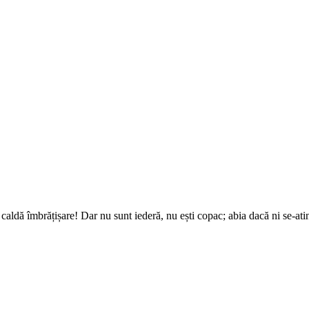
caldă îmbrățișare! Dar nu sunt iederă, nu ești copac; abia dacă ni se-ati