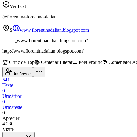
Verificat
@
florentina-loredana-dalian
S
www.florentinadalian.blogspot.com
„
www.florentinadalian.blogspot.com
”
http://www.florentinadalian.blogspot.com/
🏆
Critic de Top
📚
Centenar Literar
📜
Poet Prolific
💬
Comentator Ac
Urmărește
541
Texte
0
Urmăritori
0
Urmărește
0
Aprecieri
4.230
Vizite