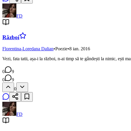
FD
Război
Florentina-Loredana Dalian
•
Poezie
•
8 ian. 2016
Vezi, fata tatii, așa-i la război, n-ai timp să te gândești la nimic, eșt
0
9
0
9
0
FD