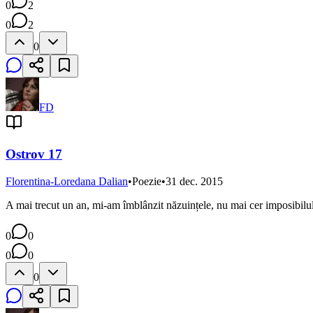
0
2
0
2
0
FD
Ostrov 17
Florentina-Loredana Dalian
•
Poezie
•
31 dec. 2015
A mai trecut un an, mi-am îmblânzit năzuințele, nu mai cer imposibilul,
0
0
0
0
0