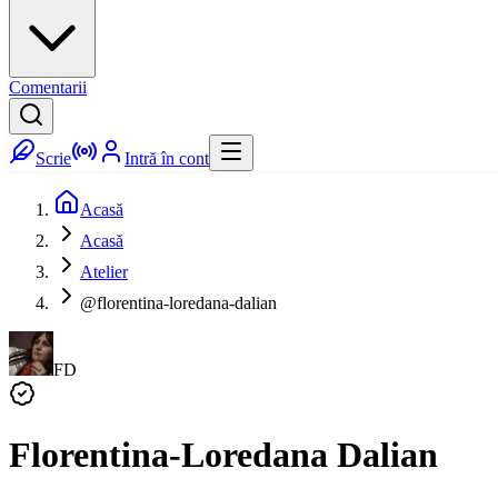
Comentarii
Scrie
Intră în cont
Acasă
Acasă
Atelier
@florentina-loredana-dalian
FD
Florentina-Loredana Dalian