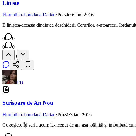
Liniste
Florentina-Loredana Dalian
•
Poezie
•
6 ian. 2016
E liniștea-aceasta dinaintea deschiderii Cerurilor, a-ntoarcerii Iordanu
0
0
0
0
0
FD
Scrisoare de An Nou
Florentina-Loredana Dalian
•
Proză
•
3 ian. 2016
Gogoșico, Îți scriu acum la-nceput de an, așa tolănită și îmbuibată cu