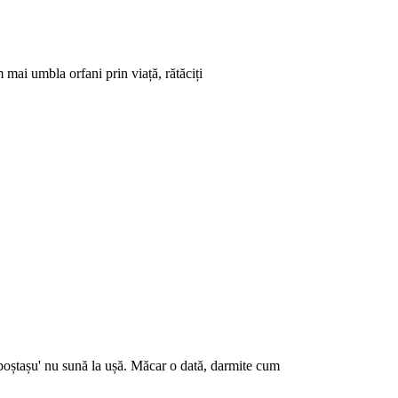
 mai umbla orfani prin viață, rătăciți
 poștașu' nu sună la ușă. Măcar o dată, darmite cum