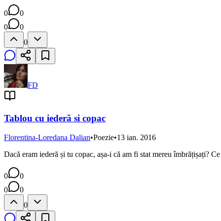
0
0
0
0
0
FD
Tablou cu iederă si copac
Florentina-Loredana Dalian
•
Poezie
•
13 ian. 2016
Dacă eram iederă și tu copac, așa-i că am fi stat mereu îmbrățișați? Ce 
0
0
0
0
0