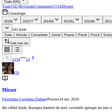
Toate
(541)
Toate
(
541
)
Revizuite
Comentarii
(
2154
)
Despre
Cronologie
2016
5
2015
77
2014
54
2013
51
2012
46
2011
541
texte
Toate
Articole
Comunitate
Jurnal
Poezie
Presă
Proză
Scena
Cele mai noi
1
2
3
4
23
FD
Mirare
Florentina-Loredana Dalian
•
Poezie
•
24 ian. 2016
din vârful lumii, deasupra barierei de nori, cuvintele aproape nu mai c