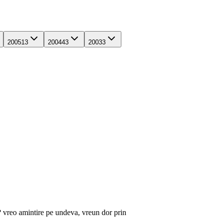
2005
13
2004
43
2003
3
ă? vreo amintire pe undeva, vreun dor prin