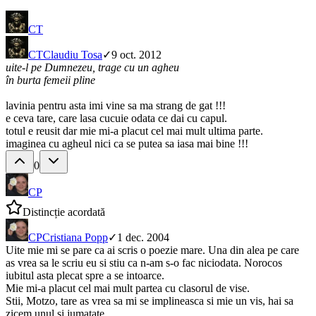
CT
CT
Claudiu Tosa
✓
9 oct. 2012
uite-l pe Dumnezeu, trage cu un agheu
în burta femeii pline
lavinia pentru asta imi vine sa ma strang de gat !!!
e ceva tare, care lasa cucuie odata ce dai cu capul.
totul e reusit dar mie mi-a placut cel mai mult ultima parte.
imaginea cu agheul nici ca se putea sa iasa mai bine !!!
0
CP
Distincție acordată
CP
Cristiana Popp
✓
1 dec. 2004
Uite mie mi se pare ca ai scris o poezie mare. Una din alea pe care
as vrea sa le scriu eu si stiu ca n-am s-o fac niciodata. Norocos
iubitul asta plecat spre a se intoarce.
Mie mi-a placut cel mai mult partea cu clasorul de vise.
Stii, Motzo, tare as vrea sa mi se implineasca si mie un vis, hai sa
zicem unul si jumatate.