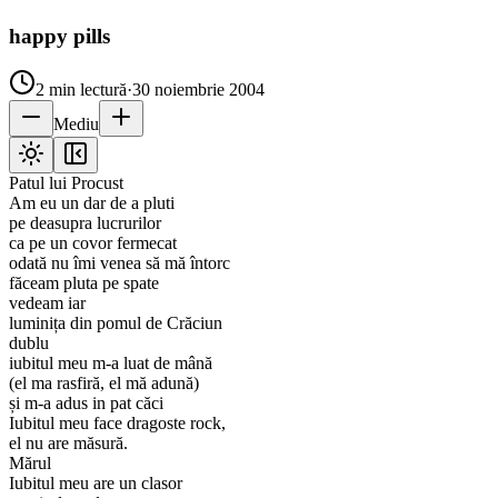
happy pills
2
min lectură
·
30 noiembrie 2004
Mediu
Patul lui Procust
Am eu un dar de a pluti
pe deasupra lucrurilor
ca pe un covor fermecat
odată nu îmi venea să mă întorc
făceam pluta pe spate
vedeam iar
luminița din pomul de Crăciun
dublu
iubitul meu m-a luat de mână
(el ma rasfiră, el mă adună)
și m-a adus in pat căci
Iubitul meu face dragoste rock,
el nu are măsură.
Mărul
Iubitul meu are un clasor