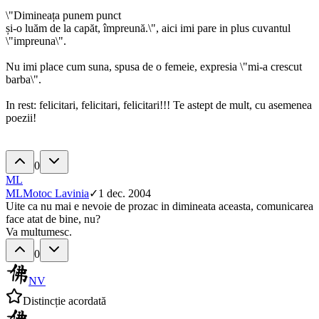
\"Dimineața punem punct
și-o luăm de la capăt, împreună.\", aici imi pare in plus cuvantul
\"impreuna\".
Nu imi place cum suna, spusa de o femeie, expresia \"mi-a crescut
barba\".
In rest: felicitari, felicitari, felicitari!!! Te astept de mult, cu asemenea
poezii!
0
ML
ML
Motoc Lavinia
✓
1 dec. 2004
Uite ca nu mai e nevoie de prozac in dimineata aceasta, comunicarea
face atat de bine, nu?
Va multumesc.
0
NV
Distincție acordată