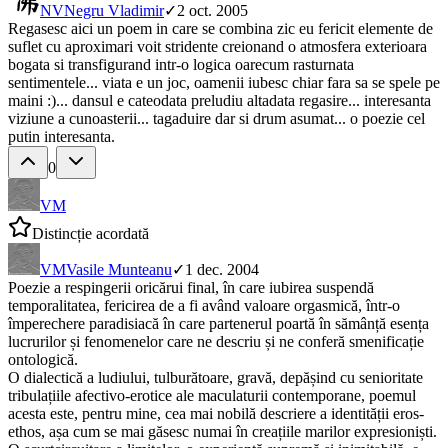
NV
Negru Vladimir
✓
2 oct. 2005
Regasesc aici un poem in care se combina zic eu fericit elemente de
suflet cu aproximari voit stridente creionand o atmosfera exterioara
bogata si transfigurand intr-o logica oarecum rasturnata
sentimentele... viata e un joc, oamenii iubesc chiar fara sa se spele pe
maini :)... dansul e cateodata preludiu altadata regasire... interesanta
viziune a cunoasterii... tagaduire dar si drum asumat... o poezie cel
putin interesanta.
0
VM
Distincție acordată
VM
Vasile Munteanu
✓
1 dec. 2004
Poezie a respingerii oricărui final, în care iubirea suspendă
temporalitatea, fericirea de a fi având valoare orgasmică, într-o
împerechere paradisiacă în care partenerul poartă în sămânță esența
lucrurilor și fenomenelor care ne descriu și ne conferă smenificație
ontologică.
O dialectică a ludiului, tulburătoare, gravă, depășind cu senioritate
tribulațiile afectivo-erotice ale maculaturii contemporane, poemul
acesta este, pentru mine, cea mai nobilă descriere a identității eros-
ethos, așa cum se mai găsesc numai în creațiile marilor expresioniști.