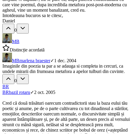
care vine poemul, dupa incredibila metafora post-post-moderna cu
agheul, vine un moment banalizant, cred eu.
Intotdeauna bucuros sa te citesc,
Daniel
0
MB
Distincție acordată
MB
marlena braester
✓
1 dec. 2004
Imaginile din poezia ta par a se adauga si completa in cercuri, ca
undele mirarii din frumoasa metafora a apelor tulburi din cuvinte.
0
BR
BR
bazil rotaru
✓
2 oct. 2005
Cred că două trăsături oarecum contradictorii stau la baza eului tău
poetic și anume, pe de o parte cultivarea cu tot dinadinsul a stărilor,
emoțiilor, descrierilor oarecum normale, o discursivitate simplă și
aparent întâmplătoare și, pe de altă parte, un desen precis al versului
strunit cu mână sigură, nelăsat să se despletească prea mult,
economicos și rece, de chinez scriitor pe bobul de orez («așteptând