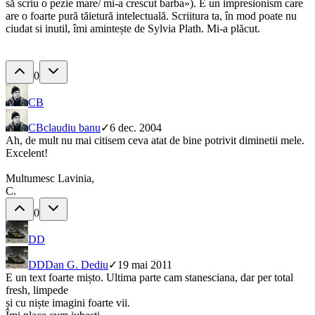
să scriu o pezie mare/ mi-a crescut barba»). E un impresionism care
are o foarte pură tăietură intelectuală. Scriitura ta, în mod poate nu
ciudat si inutil, îmi amintește de Sylvia Plath. Mi-a plăcut.
0
CB
CB
claudiu banu
✓
6 dec. 2004
Ah, de mult nu mai citisem ceva atat de bine potrivit diminetii mele.
Excelent!
Multumesc Lavinia,
C.
0
DD
DD
Dan G. Dediu
✓
19 mai 2011
E un text foarte mișto. Ultima parte cam stanesciana, dar per total
fresh, limpede
și cu niște imagini foarte vii.