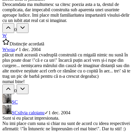
Deocamdata ma multumesc sa citesc poezia asta a ta, destul de
complicata, dar impecabil construita sub aparenta unei usurinte
aproape ludice. Imi place mult familiaritatea impartasirii visului-delir
cu un iubit atat real cat si imaginar.
0
W
Distincție acordată
W
wqa
✓
1 dec. 2004
plăcut mult această cvadruplă construită cu migală nimic nu sună în
plus poate doar \"că e ca un\" încarcă puțin acel vers și-i rupe din
curgere... nemișcarea mărului din cauză de imaginar distanță sau din
alte motive neștiute acel cerb ce rămâne cu o copită în aer... tre\' să te
trag un pic de barbă pentru că n-a crescut degeaba:)
numai bine!
0
SC
SC
silvia caloianu
✓
1 dec. 2004
Sunt si eu placut impresionata.
Nu imi place cum suna si chiar nu sunt de acord cu ideea respectivei
afirmatii: \"în întuneric ne împreunăm cel mai bine\". Dar tu stii! :)