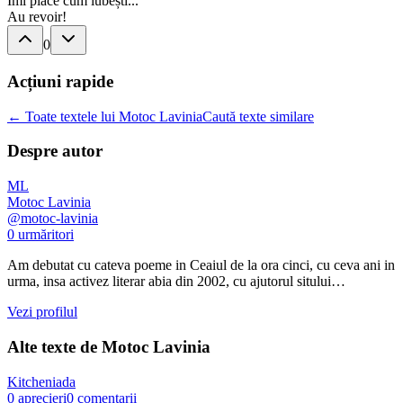
Îmi place cum iubești...
Au revoir!
0
Acțiuni rapide
← Toate textele lui Motoc Lavinia
Caută texte similare
Despre autor
ML
Motoc Lavinia
@
motoc-lavinia
0
urmăritori
Am debutat cu cateva poeme in Ceaiul de la ora cinci, cu ceva ani in
urma, insa activez literar abia din 2002, cu ajutorul sitului…
Vezi profilul
Alte texte de
Motoc Lavinia
Kitcheniada
0
aprecieri
0
comentarii