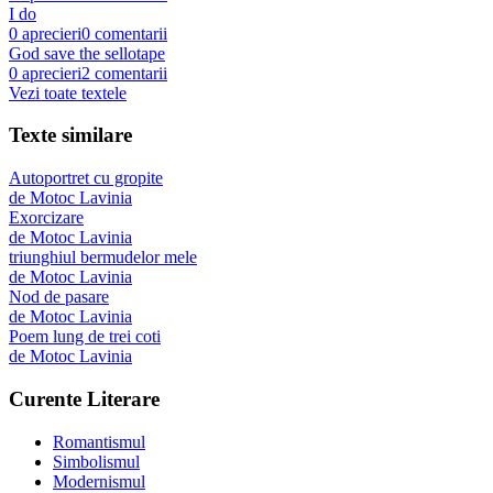
I do
0
aprecieri
0
comentarii
God save the sellotape
0
aprecieri
2
comentarii
Vezi toate textele
Texte similare
Autoportret cu gropite
de
Motoc Lavinia
Exorcizare
de
Motoc Lavinia
triunghiul bermudelor mele
de
Motoc Lavinia
Nod de pasare
de
Motoc Lavinia
Poem lung de trei coti
de
Motoc Lavinia
Curente Literare
Romantismul
Simbolismul
Modernismul