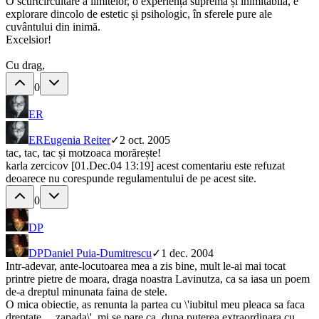
O scurtcircuitare a limitelor, o experiență supremă și inimitabilă, e
explorare dincolo de estetic și psihologic, în sferele pure ale
cuvântului din inimă.
Excelsior!
Cu drag,
0
ER
ER
Eugenia Reiter
✓
2 oct. 2005
tac, tac, tac și motzoaca morărește!
karla zercicov [01.Dec.04 13:19] acest comentariu este refuzat
deoarece nu corespunde regulamentului de pe acest site.
0
DP
DP
Daniel Puia-Dumitrescu
✓
1 dec. 2004
Intr-adevar, ante-locutoarea mea a zis bine, mult le-ai mai tocat
printre pietre de moara, draga noastra Lavinutza, ca sa iasa un poem
de-a dreptul minunata faina de stele.
O mica obiectie, as renunta la partea cu \'iubitul meu pleaca sa faca
dreptate ... zapada\', mi se pare ca, dupa puterea extraordinara cu