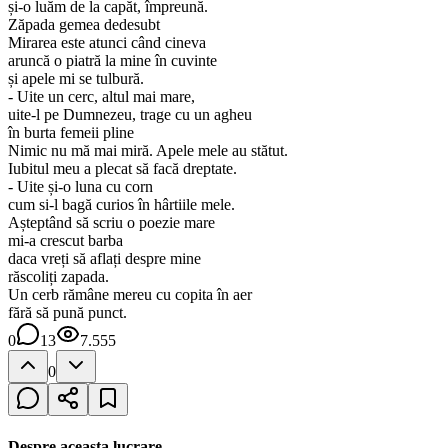
și-o luăm de la capăt, împreună.
Zăpada gemea dedesubt
Mirarea este atunci când cineva
aruncă o piatră la mine în cuvinte
și apele mi se tulbură.
- Uite un cerc, altul mai mare,
uite-l pe Dumnezeu, trage cu un agheu
în burta femeii pline
Nimic nu mă mai miră. Apele mele au stătut.
Iubitul meu a plecat să facă dreptate.
- Uite și-o luna cu corn
cum si-l bagă curios în hârtiile mele.
Așteptând să scriu o poezie mare
mi-a crescut barba
daca vreți să aflați despre mine
răscoliți zapada.
Un cerb rămâne mereu cu copita în aer
fără să pună punct.
0
13
7.555
0
Despre aceasta lucrare