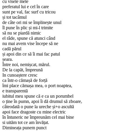
cu visele mele
preferatul lui e cel în care
sunt pe val, fac surf cu tricou
și tot tacâmul
de câte ori mi se împlinește unul
îl pune în plic și mi-l trimite
să nu se piardă nimic
el râde, spune că atunci când
nu mai avem vise începe să ne
cadă părul
și apoi din ce să îi mai fac patul
seara.
Între noi, nemișcat, mărul.
De la capăt, împreună
In cunoaștere cresc
ca într-o cămașă de forță
îmi place cămașa mea, o port noaptea,
e transparentă
iubitul meu spune că e ca un porumbel
o ține în pumn, apoi îi dă drumul să zboare,
câteodată o pune la ureche și+o ascultă
apoi face dragoste cu mine electric
în întuneric ne împreunăm cel mai bine
si uităm tot ce am învățat.
Dimineața punem punct