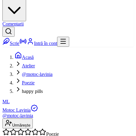
Comentarii
Scrie
Intră în cont
Acasă
Atelier
@motoc-lavinia
Poezie
happy pills
ML
Motoc Lavinia
@
motoc-lavinia
Urmărește
Poezie