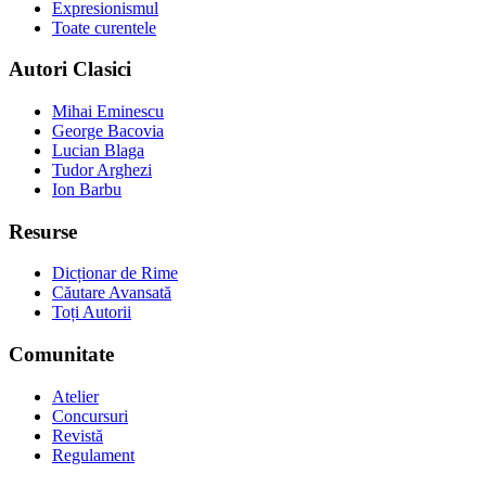
Expresionismul
Toate curentele
Autori Clasici
Mihai Eminescu
George Bacovia
Lucian Blaga
Tudor Arghezi
Ion Barbu
Resurse
Dicționar de Rime
Căutare Avansată
Toți Autorii
Comunitate
Atelier
Concursuri
Revistă
Regulament