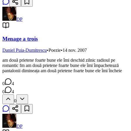
DP
Menage a trois
Daniel Puia-Dumitrescu
•
Poezie
•
14 nov. 2007
am două prietene foarte bune ele îmi deschid zilnic radioul pe
romantic fm am două prietene foarte bune ele îmi împachetează
pantalonii dimineața am două prietene foarte bune ele îmi încheie
0
4
0
4
0
DP