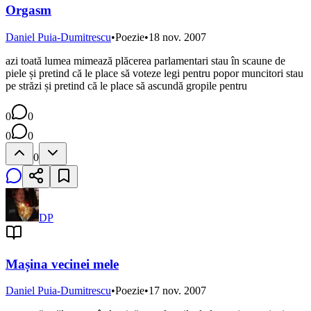
Orgasm
Daniel Puia-Dumitrescu
•
Poezie
•
18 nov. 2007
azi toată lumea mimează plăcerea parlamentari stau în scaune de
piele și pretind că le place să voteze legi pentru popor muncitori stau
pe străzi și pretind că le place să ascundă gropile pentru
0
0
0
0
0
DP
Mașina vecinei mele
Daniel Puia-Dumitrescu
•
Poezie
•
17 nov. 2007