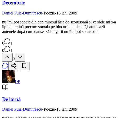
Decembrie
Daniel Puia-Dumitrescu
•
Poezie
•
16 ian. 2009
nu îmi pot scoate din cap mirosul ăsta de scorțișoară și verdele mi s-a
lipit de retină precum smoala pe blocurile unde ei își aranjează
antenele după cum dansează bulgarii nu îmi pot scoate din
0
1
0
1
0
DP
De iarnă
Daniel Puia-Dumitrescu
•
Poezie
•
13 ian. 2009