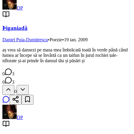
DP
Þiganiadă
Daniel Puia-Dumitrescu
•
Poezie
•
19 ian. 2009
aș vrea să dansezi pe masa mea îmbrăcată toată în verde până când
lumea ar începe să se învârtă ca un taifun în jurul rochiei tale-
nflorate și-ai prinde în dansul tău și păsări și
0
3
0
3
0
DP