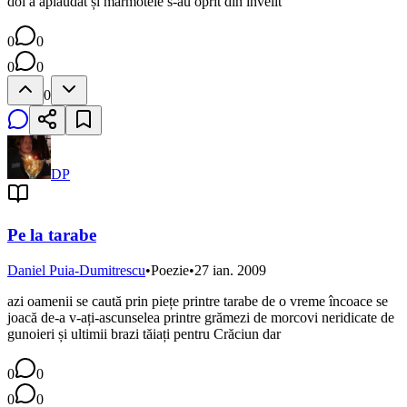
doi a aplaudat și marmotele s-au oprit din învelit
0
0
0
0
0
DP
Pe la tarabe
Daniel Puia-Dumitrescu
•
Poezie
•
27 ian. 2009
azi oamenii se caută prin piețe printre tarabe de o vreme încoace se
joacă de-a v-ați-ascunselea printre grămezi de morcovi neridicate de
gunoieri și ultimii brazi tăiați pentru Crăciun dar
0
0
0
0