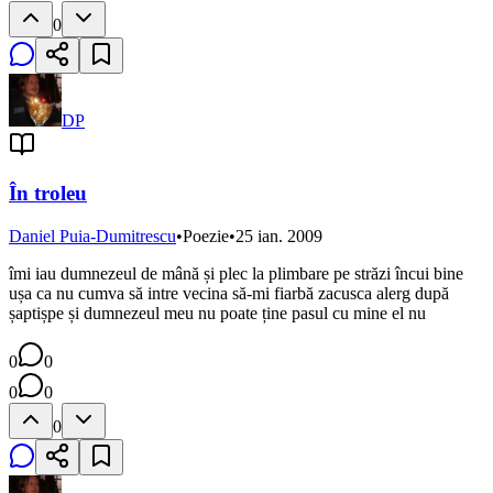
0
DP
În troleu
Daniel Puia-Dumitrescu
•
Poezie
•
25 ian. 2009
îmi iau dumnezeul de mână și plec la plimbare pe străzi încui bine
ușa ca nu cumva să intre vecina să-mi fiarbă zacusca alerg după
șaptișpe și dumnezeul meu nu poate ține pasul cu mine el nu
0
0
0
0
0