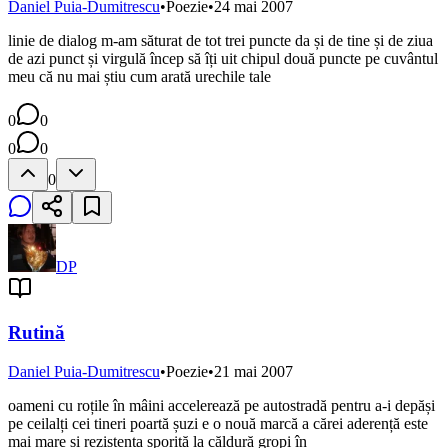
Daniel Puia-Dumitrescu
•
Poezie
•
24 mai 2007
linie de dialog m-am săturat de tot trei puncte da și de tine și de ziua
de azi punct și virgulă încep să îți uit chipul două puncte pe cuvântul
meu că nu mai știu cum arată urechile tale
0
0
0
0
0
DP
Rutină
Daniel Puia-Dumitrescu
•
Poezie
•
21 mai 2007
oameni cu roțile în mâini accelerează pe autostradă pentru a-i depăși
pe ceilalți cei tineri poartă șuzi e o nouă marcă a cărei aderență este
mai mare și rezistența sporită la căldură gropi în