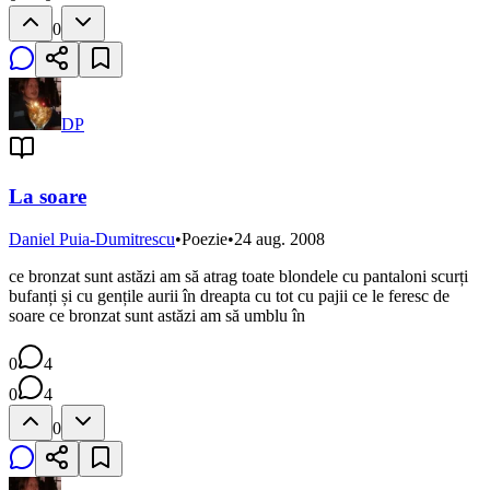
0
DP
La soare
Daniel Puia-Dumitrescu
•
Poezie
•
24 aug. 2008
ce bronzat sunt astăzi am să atrag toate blondele cu pantaloni scurți
bufanți și cu gențile aurii în dreapta cu tot cu pajii ce le feresc de
soare ce bronzat sunt astăzi am să umblu în
0
4
0
4
0