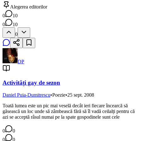
Alegerea editorilor
0
10
0
10
0
DP
Activități gay de sezon
Daniel Puia-Dumitrescu
•
Poezie
•
25 sept. 2008
Toată lumea este un pic mai veselă decât ieri fiecare încearcă să
găsească un loc unde să zâmbească fără să îl vadă ceilalți pentru că
azi se acceptă râsul numai pe la spate gospodinele sunt cele
0
0
0
0