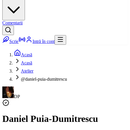
Comentarii
Scrie
Intră în cont
Acasă
Acasă
Atelier
@daniel-puia-dumitrescu
DP
Daniel Puia-Dumitrescu