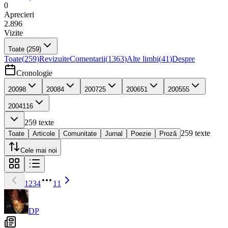
0
Aprecieri
2.896
Vizite
Toate
(259)
Toate
(
259
)
Revizuite
Comentarii
(
1363
)
Alte limbi
(
41
)
Despre
Cronologie
2009
8
2008
4
2007
25
2006
51
2005
55
2004
116
259
texte
259
texte
Toate
Articole
Comunitate
Jurnal
Poezie
Proză
Cele mai noi
1
2
3
4
11
DP