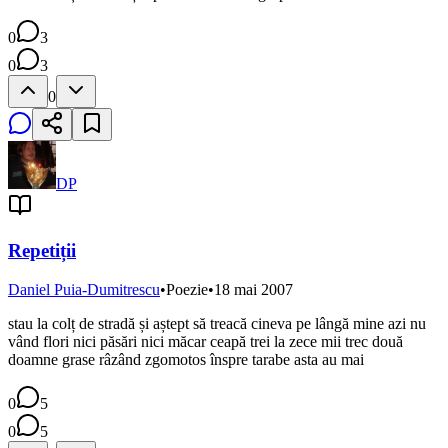
0
3
0
3
0
DP
Repetiții
Daniel Puia-Dumitrescu
•
Poezie
•
18 mai 2007
stau la colț de stradă și aștept să treacă cineva pe lângă mine azi nu
vând flori nici păsări nici măcar ceapă trei la zece mii trec două
doamne grase râzând zgomotos înspre tarabe asta au mai
0
5
0
5