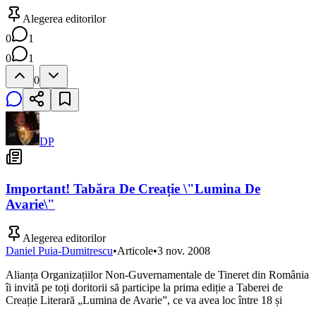
Alegerea editorilor
0
1
0
1
0
DP
Important! Tabăra De Creație \"Lumina De
Avarie\"
Alegerea editorilor
Daniel Puia-Dumitrescu
•
Articole
•
3 nov. 2008
Alianța Organizațiilor Non-Guvernamentale de Tineret din România
îi invită pe toți doritorii să participe la prima ediție a Taberei de
Creație Literară „Lumina de Avarie”, ce va avea loc între 18 și