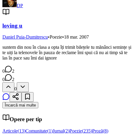
DP
loving u
Daniel Puia-Dumitrescu
•
Poezie
•
18 mar. 2007
suntem din nou în clasa a opta îți trimit bilețele tu mănânci semințe și
te uiți la telenovele în pauza de reclame îmi spui că nu ai timp să te
las în pace sau îmi dai ignore
0
2
0
2
0
Încarcă mai multe
Opere per tip
Articole
(
13
)
Comunitate
(
1
)
Jurnal
(
2
)
Poezie
(
235
)
Proză
(
8
)