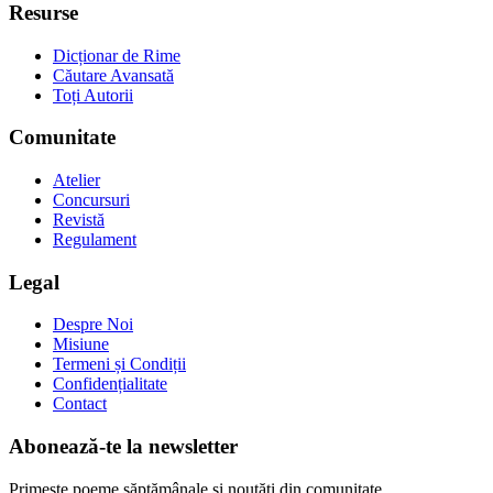
Resurse
Dicționar de Rime
Căutare Avansată
Toți Autorii
Comunitate
Atelier
Concursuri
Revistă
Regulament
Legal
Despre Noi
Misiune
Termeni și Condiții
Confidențialitate
Contact
Abonează-te la newsletter
Primește poeme săptămânale și noutăți din comunitate.