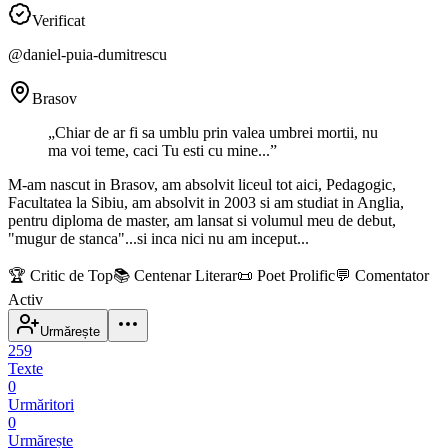
Verificat
@
daniel-puia-dumitrescu
Brasov
„
Chiar de ar fi sa umblu prin valea umbrei mortii, nu
ma voi teme, caci Tu esti cu mine...
”
M-am nascut in Brasov, am absolvit liceul tot aici, Pedagogic,
Facultatea la Sibiu, am absolvit in 2003 si am studiat in Anglia,
pentru diploma de master, am lansat si volumul meu de debut,
"mugur de stanca"...si inca nici nu am inceput...
🏆
Critic de Top
📚
Centenar Literar
📜
Poet Prolific
💬
Comentator
Activ
Urmărește
259
Texte
0
Urmăritori
0
Urmărește