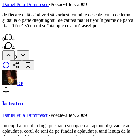
Daniel Puia-Dumitrescu
•
Poezie
•
4 feb. 2009
de fiecare dată când vrei să vorbești cu mine deschizi cutia de lemn
și dai la o parte dreptunghiul de catifea mă iei ușor în palme de parcă
ți-ar fi frică să nu mi se întâmple ceva mă așezi pe
0
4
0
4
0
DP
la teatru
Daniel Puia-Dumitrescu
•
Poezie
•
3 feb. 2009
un copil a trecut în fugă pe stradă și copacii au aplaudat și vacile au
aplaudat și corul de reni de pe fundal a aplaudat și tanti lenuța de la