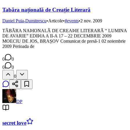
Tabăra națională de Creație Literară
Daniel Puia-Dumitrescu
•
Articole
•
#
events
•
2 nov. 2009
TÃBÃRA NAÞIONALÃ DE CREAÞIE LITERARÃ “ LUMINA
DE AVARIE” EDIÞIA A II-A 17 – 22 DECEMBRIE 2009
MOECIU DE JOS, BRAȘOV Comunicat de presă-1 02 noiembrie
2009 Perioada de
0
0
0
0
0
DP
secret love