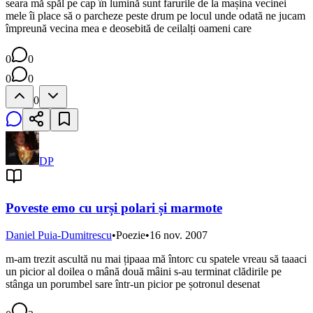
seara mă spăl pe cap în lumină sunt farurile de la mașina vecinei
mele îi place să o parcheze peste drum pe locul unde odată ne jucam
împreună vecina mea e deosebită de ceilalți oameni care
0
0
0
0
0
DP
Poveste emo cu urși polari și marmote
Daniel Puia-Dumitrescu
•
Poezie
•
16 nov. 2007
m-am trezit ascultă nu mai țipaaa mă întorc cu spatele vreau să taaaci
un picior al doilea o mână două mâini s-au terminat clădirile pe
stânga un porumbel sare într-un picior pe șotronul desenat