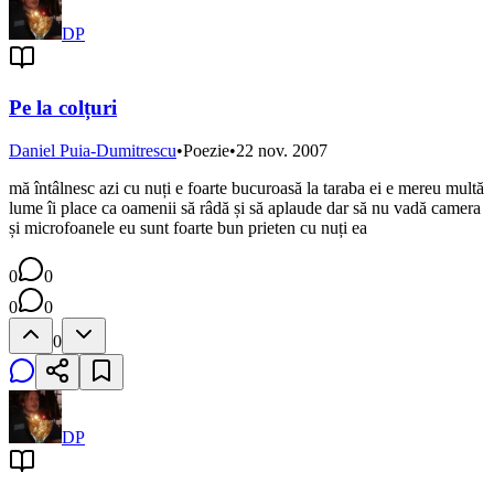
DP
Pe la colțuri
Daniel Puia-Dumitrescu
•
Poezie
•
22 nov. 2007
mă întâlnesc azi cu nuți e foarte bucuroasă la taraba ei e mereu multă
lume îi place ca oamenii să râdă și să aplaude dar să nu vadă camera
și microfoanele eu sunt foarte bun prieten cu nuți ea
0
0
0
0
0
DP