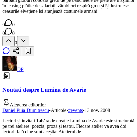
bărbații globuri coboară greoi de pe banchetele de piele ale mașinilor
în leasing plătite de salariații zâmbitori respiră greu și își lustruiesc
ceasurile elvețiene își aranjează costumele armani
0
0
0
0
0
DP
Noutati despre Lumina de Avarie
Alegerea editorilor
Daniel Puia-Dumitrescu
•
Articole
•
#
events
•
13 nov. 2008
Lectori și invitați Tabăra de creație Lumina de Avarie este structurată
pe trei ateliere: poezia, proză și teatru. Fiecare atelier va avea doi
lectori. Iată cine sunt aceștia: Atelierul de