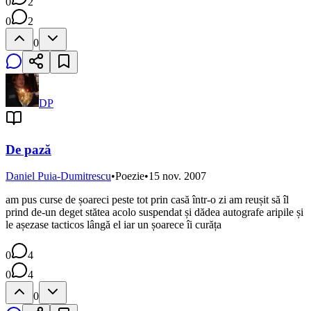
0
2
0
2
0
DP
De pază
Daniel Puia-Dumitrescu
•
Poezie
•
15 nov. 2007
am pus curse de șoareci peste tot prin casă într-o zi am reușit să îl
prind de-un deget stătea acolo suspendat și dădea autografe aripile și
le așezase tacticos lângă el iar un șoarece îi curăța
0
4
0
4
0