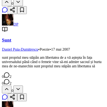
0
DP
Sunt
Daniel Puia-Dumitrescu
•
Poezie
•
17 mai 2007
sunt propriul meu stăpân am libertatea de a vă aștepta în fața
universalului până când o femeie vine să-mi admire sacoul și burta
mea de ne-manechin sunt propriul meu stăpân am libertatea să
0
2
0
2
0