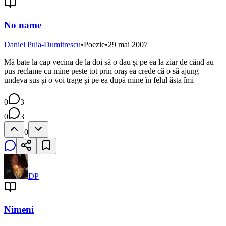
No name
Daniel Puia-Dumitrescu
•
Poezie
•
29 mai 2007
Mă bate la cap vecina de la doi să o dau și pe ea la ziar de când au
pus reclame cu mine peste tot prin oraș ea crede că o să ajung
undeva sus și o voi trage și pe ea după mine în felul ăsta îmi
0
3
0
3
0
DP
Nimeni