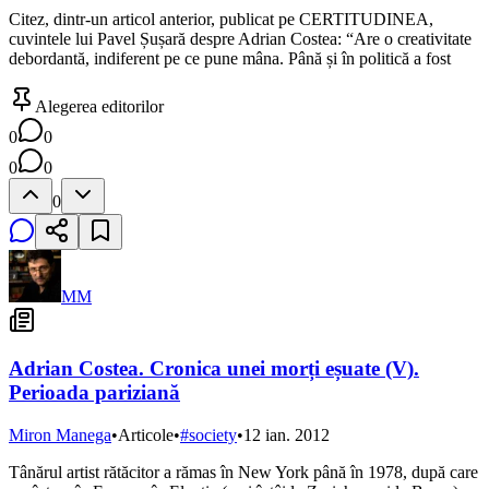
Citez, dintr-un articol anterior, publicat pe CERTITUDINEA,
cuvintele lui Pavel Șușară despre Adrian Costea: “Are o creativitate
debordantă, indiferent pe ce pune mâna. Până și în politică a fost
Alegerea editorilor
0
0
0
0
0
MM
Adrian Costea. Cronica unei morți eșuate (V).
Perioada pariziană
Miron Manega
•
Articole
•
#
society
•
12 ian. 2012
Tânărul artist rătăcitor a rămas în New York până în 1978, după care