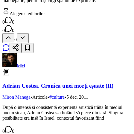
mai departe, pentru a-și lărgi spațiul de exprimare.
Alegerea editorilor
0
0
0
0
0
MM
Adrian Costea. Cronica unei morți eșuate (II)
Miron Manega
•
Articole
•
#
culture
•
5 dec. 2011
După o intensă și consistentă experiență artistică trăită în mediul
bucureștean, Adrian Costea s-a hotărât să plece din țară. Singura
posibilitate era însă în Israel, contextul favorizant fiind
0
0