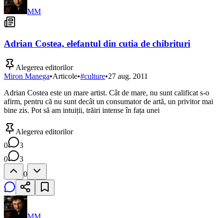
MM
Adrian Costea, elefantul din cutia de chibrituri
Alegerea editorilor
Miron Manega
•
Articole
•
#
culture
•
27 aug. 2011
Adrian Costea este un mare artist. Cât de mare, nu sunt calificat s-o
afirm, pentru că nu sunt decât un consumator de artă, un privitor mai
bine zis. Pot să am intuiții, trăiri intense în fața unei
Alegerea editorilor
0
3
0
3
0
MM