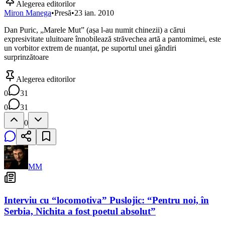
Alegerea editorilor
Miron Manega
•
Presă
•
23 ian. 2010
Dan Puric, „Marele Mut” (așa l-au numit chinezii) a cărui
expresivitate uluitoare înnobilează străvechea artă a pantomimei, este
un vorbitor extrem de nuanțat, pe suportul unei gândiri
surprinzătoare
Alegerea editorilor
0
31
0
31
0
MM
Interviu cu “locomotiva” Puslojic: “Pentru noi, în
Serbia, Nichita a fost poetul absolut”