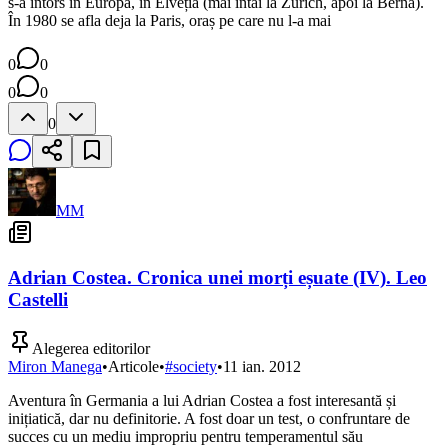
s-a întors în Europa, în Elveția (mai întâi la Zurich, apoi la Berna).
În 1980 se afla deja la Paris, oraș pe care nu l-a mai
0
0
0
0
0
MM
Adrian Costea. Cronica unei morți eșuate (IV). Leo
Castelli
Alegerea editorilor
Miron Manega
•
Articole
•
#
society
•
11 ian. 2012
Aventura în Germania a lui Adrian Costea a fost interesantă și
inițiatică, dar nu definitorie. A fost doar un test, o confruntare de
succes cu un mediu impropriu pentru temperamentul său