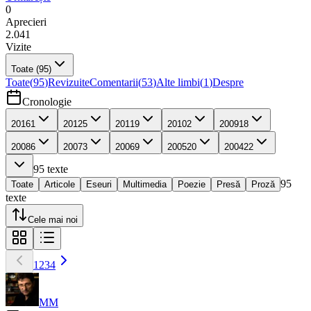
0
Aprecieri
2.041
Vizite
Toate
(95)
Toate
(
95
)
Revizuite
Comentarii
(
53
)
Alte limbi
(
1
)
Despre
Cronologie
2016
1
2012
5
2011
9
2010
2
2009
18
2008
6
2007
3
2006
9
2005
20
2004
22
95
texte
95
Toate
Articole
Eseuri
Multimedia
Poezie
Presă
Proză
texte
Cele mai noi
1
2
3
4
MM