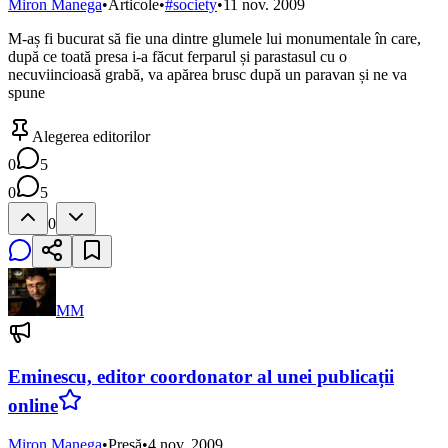
Miron Manega
•
Articole
•
#
society
•
11 nov. 2009
M-aș fi bucurat să fie una dintre glumele lui monumentale în care,
după ce toată presa i-a făcut ferparul și parastasul cu o
necuviincioasă grabă, va apărea brusc după un paravan și ne va
spune
Alegerea editorilor
0
5
0
5
0
MM
Eminescu, editor coordonator al unei publicații
online
Miron Manega
•
Presă
•
4 nov. 2009