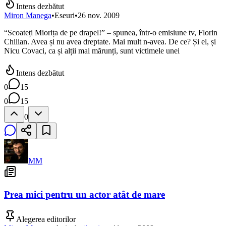
Intens dezbătut
Miron Manega
•
Eseuri
•
26 nov. 2009
“Scoateți Miorița de pe drapel!” – spunea, într-o emisiune tv, Florin
Chilian. Avea și nu avea dreptate. Mai mult n-avea. De ce? Și el, și
Nicu Covaci, ca și alții mai mărunți, sunt victimele unei
Intens dezbătut
0
15
0
15
0
MM
Prea mici pentru un actor atât de mare
Alegerea editorilor