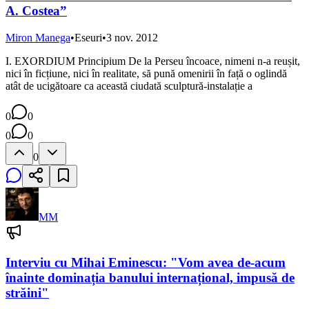
A. Costea”
Miron Manega
•
Eseuri
•
3 nov. 2012
I. EXORDIUM Principium De la Perseu încoace, nimeni n-a reușit,
nici în ficțiune, nici în realitate, să pună omenirii în față o oglindă
atât de ucigătoare ca această ciudată sculptură-instalație a
0
0
0
0
0
MM
Interviu cu Mihai Eminescu: "Vom avea de-acum
înainte dominația banului internațional, impusă de
străini"