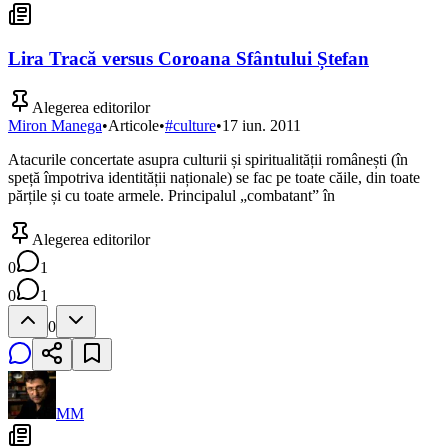
Lira Tracă versus Coroana Sfântului Ștefan
Alegerea editorilor
Miron Manega
•
Articole
•
#
culture
•
17 iun. 2011
Atacurile concertate asupra culturii și spiritualității românești (în
speță împotriva identității naționale) se fac pe toate căile, din toate
părțile și cu toate armele. Principalul „combatant” în
Alegerea editorilor
0
1
0
1
0
MM