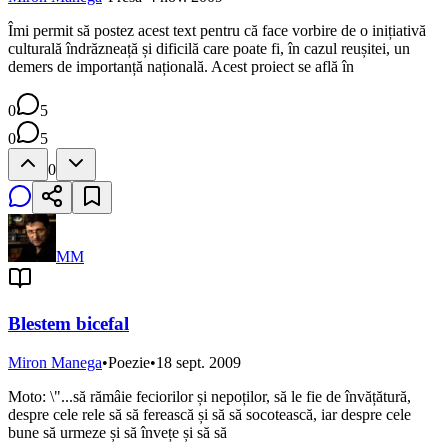
Îmi permit să postez acest text pentru că face vorbire de o inițiativă
culturală îndrăzneață și dificilă care poate fi, în cazul reușitei, un
demers de importanță națională. Acest proiect se află în
0
5
0
5
0
MM
Blestem bicefal
Miron Manega
•
Poezie
•
18 sept. 2009
Moto: \"...să rămâie feciorilor și nepoților, să le fie de învățătură,
despre cele rele să să ferească și să să socotească, iar despre cele
bune să urmeze și să învețe și să să