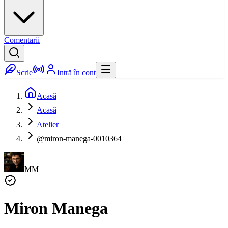
Comentarii
Scrie
Intră în cont
Acasă
Acasă
Atelier
@miron-manega-0010364
MM
Miron Manega