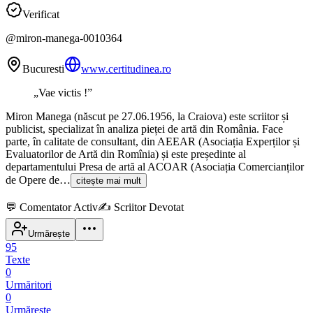
Verificat
@
miron-manega-0010364
Bucuresti
www.certitudinea.ro
„
Vae victis !
”
Miron Manega (născut pe 27.06.1956, la Craiova) este scriitor și
publicist, specializat în analiza pieței de artă din România. Face
parte, în calitate de consultant, din AEEAR (Asociația Experților și
Evaluatorilor de Artă din Romînia) și este președinte al
departamentului Presa de artă al ACOAR (Asociația Comercianților
de Opere de…
citește mai mult
💬
Comentator Activ
✍️
Scriitor Devotat
Urmărește
95
Texte
0
Urmăritori
0
Urmărește