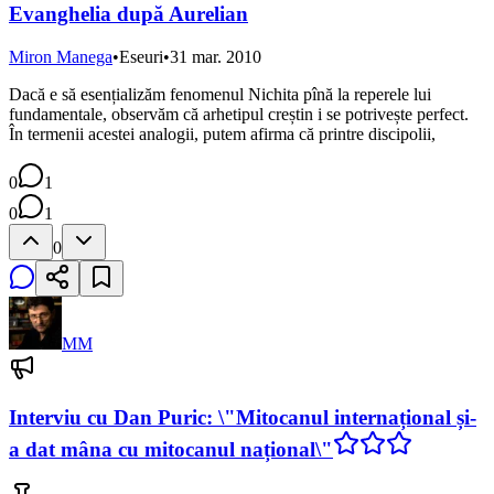
Evanghelia după Aurelian
Miron Manega
•
Eseuri
•
31 mar. 2010
Dacă e să esențializăm fenomenul Nichita pînă la reperele lui
fundamentale, observăm că arhetipul creștin i se potrivește perfect.
În termenii acestei analogii, putem afirma că printre discipolii,
0
1
0
1
0
MM
Interviu cu Dan Puric: \"Mitocanul internațional și-
a dat mâna cu mitocanul național\"