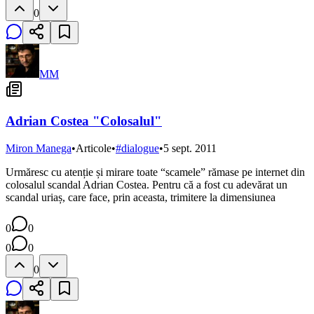
0
MM
Adrian Costea "Colosalul"
Miron Manega
•
Articole
•
#
dialogue
•
5 sept. 2011
Urmăresc cu atenție și mirare toate “scamele” rămase pe internet din
colosalul scandal Adrian Costea. Pentru că a fost cu adevărat un
scandal uriaș, care face, prin aceasta, trimitere la dimensiunea
0
0
0
0
0