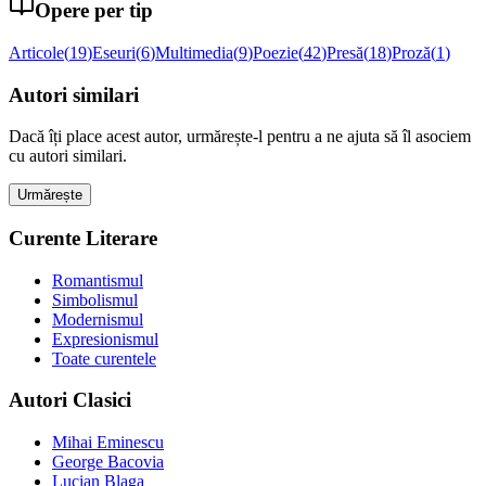
Opere per tip
Articole
(
19
)
Eseuri
(
6
)
Multimedia
(
9
)
Poezie
(
42
)
Presă
(
18
)
Proză
(
1
)
Autori similari
Dacă îți place acest autor, urmărește-l pentru a ne ajuta să îl asociem
cu autori similari.
Urmărește
Curente Literare
Romantismul
Simbolismul
Modernismul
Expresionismul
Toate curentele
Autori Clasici
Mihai Eminescu
George Bacovia
Lucian Blaga