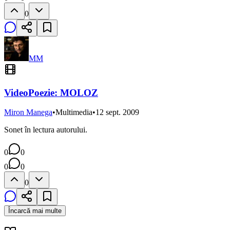
0
MM
VideoPoezie: MOLOZ
Miron Manega
•
Multimedia
•
12 sept. 2009
Sonet în lectura autorului.
0
0
0
0
0
Încarcă mai multe