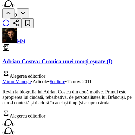
0
0
0
MM
Adrian Costea: Cronica unei morți eșuate (I)
Alegerea editorilor
Miron Manega
•
Articole
•
#
culture
•
15 nov. 2011
Revin la biografia lui Adrian Costea din două motive. Primul este
apropierea lui ciudată, rebarbativă, de personalitatea lui Brâncuși, pe
care-l contestă și îl adoră în același timp (și asupra căruia
Alegerea editorilor
0
0
0
0