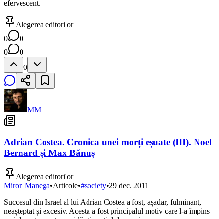
efervescent.
Alegerea editorilor
0
0
0
0
0
MM
Adrian Costea. Cronica unei morți eșuate (III). Noel
Bernard și Max Bănuș
Alegerea editorilor
Miron Manega
•
Articole
•
#
society
•
29 dec. 2011
Succesul din Israel al lui Adrian Costea a fost, așadar, fulminant,
neașteptat și excesiv. Acesta a fost principalul motiv care l-a împins