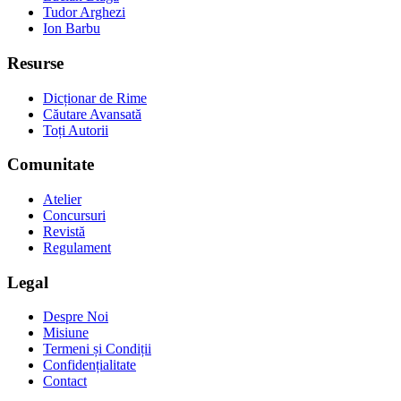
Tudor Arghezi
Ion Barbu
Resurse
Dicționar de Rime
Căutare Avansată
Toți Autorii
Comunitate
Atelier
Concursuri
Revistă
Regulament
Legal
Despre Noi
Misiune
Termeni și Condiții
Confidențialitate
Contact