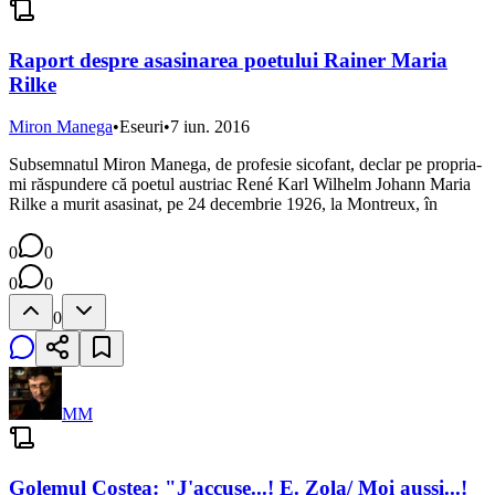
Raport despre asasinarea poetului Rainer Maria
Rilke
Miron Manega
•
Eseuri
•
7 iun. 2016
Subsemnatul Miron Manega, de profesie sicofant, declar pe propria-
mi răspundere că poetul austriac René Karl Wilhelm Johann Maria
Rilke a murit asasinat, pe 24 decembrie 1926, la Montreux, în
0
0
0
0
0
MM
Golemul Costea: "J'accuse...! E. Zola/ Moi aussi...!