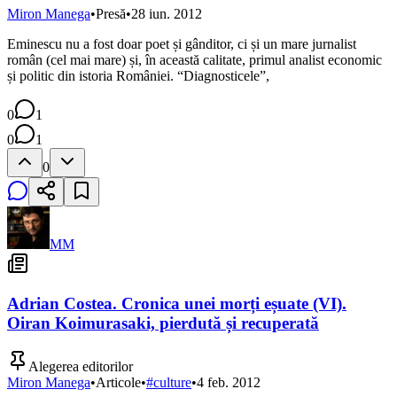
Miron Manega
•
Presă
•
28 iun. 2012
Eminescu nu a fost doar poet și gânditor, ci și un mare jurnalist
român (cel mai mare) și, în această calitate, primul analist economic
și politic din istoria României. “Diagnosticele”,
0
1
0
1
0
MM
Adrian Costea. Cronica unei morți eșuate (VI).
Oiran Koimurasaki, pierdută și recuperată
Alegerea editorilor
Miron Manega
•
Articole
•
#
culture
•
4 feb. 2012