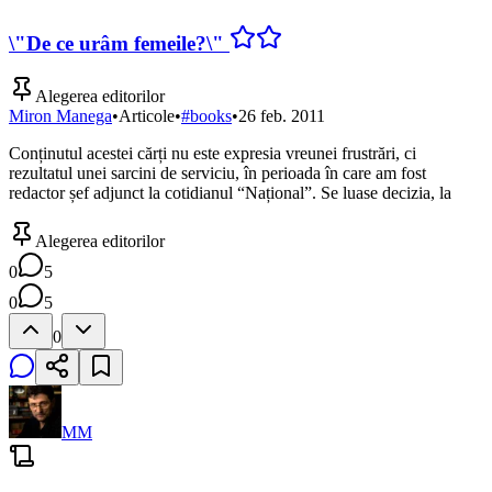
\"De ce urâm femeile?\"
Alegerea editorilor
Miron Manega
•
Articole
•
#
books
•
26 feb. 2011
Conținutul acestei cărți nu este expresia vreunei frustrări, ci
rezultatul unei sarcini de serviciu, în perioada în care am fost
redactor șef adjunct la cotidianul “Național”. Se luase decizia, la
Alegerea editorilor
0
5
0
5
0
MM