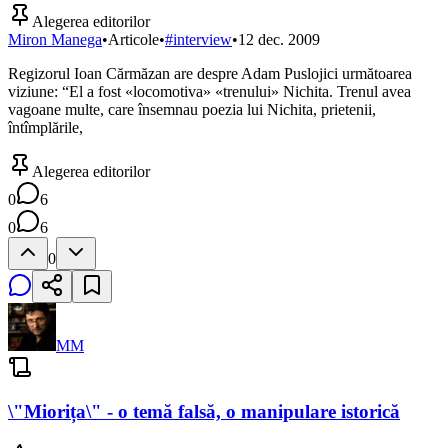
Alegerea editorilor
Miron Manega
•
Articole
•
#
interview
•
12 dec. 2009
Regizorul Ioan Cărmăzan are despre Adam Puslojici următoarea
viziune: “El a fost «locomotiva» «trenului» Nichita. Trenul avea
vagoane multe, care însemnau poezia lui Nichita, prietenii,
întîmplările,
Alegerea editorilor
0
6
0
6
0
MM
\"Miorița\" - o temă falsă, o manipulare istorică