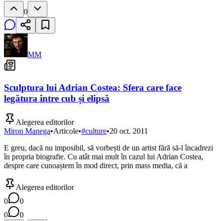
0
MM
Sculptura lui Adrian Costea: Sfera care face
legătura între cub și elipsă
Alegerea editorilor
Miron Manega
•
Articole
•
#
culture
•
20 oct. 2011
E greu, dacă nu imposibil, să vorbești de un artist fără să-l încadrezi
în propria biografie. Cu atât mai mult în cazul lui Adrian Costea,
despre care cunoaștem în mod direct, prin mass media, că a
Alegerea editorilor
0
0
0
0