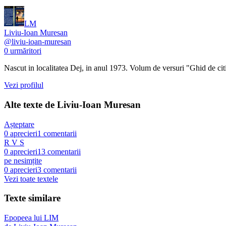
LM
Liviu-Ioan Muresan
@
liviu-ioan-muresan
0
urmăritori
Nascut in localitatea Dej, in anul 1973. Volum de versuri "Ghid de ci
Vezi profilul
Alte texte de
Liviu-Ioan Muresan
Așteptare
0
aprecieri
1
comentarii
R V S
0
aprecieri
13
comentarii
pe nesimțite
0
aprecieri
3
comentarii
Vezi toate textele
Texte similare
Epopeea lui LIM