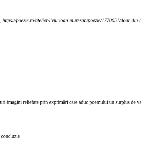
, https://poezie.ro/atelier/liviu-ioan-muresan/poezie/1770051/doar-din-
rsuri-imagini reliefate prin exprimări care aduc poemului un surplus de v
o concluzie