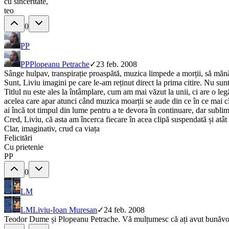
cu sinceritate,
teo
0
PP
PP
Plopeanu Petrache
✓
23 feb. 2008
Sânge hulpav, transpirație proaspătă, muzica limpede a morții, să mănâ
Sunt, Liviu imagini pe care le-am reținut direct la prima citire. Nu sunt
Titlul nu este ales la întâmplare, cum am mai văzut la unii, ci are o le
acelea care apar atunci când muzica moarții se aude din ce în ce mai cla
ai încă tot timpul din lume pentru a te devora în continuare, dar sublima
Cred, Liviu, că asta am încerca fiecare în acea clipă suspendată și atât 
Clar, imaginativ, crud ca viața
Felicitări
Cu prietenie
PP
0
LM
LM
Liviu-Ioan Muresan
✓
24 feb. 2008
Teodor Dume și Plopeanu Petrache. Vă mulțumesc că ați avut bunăvoinț