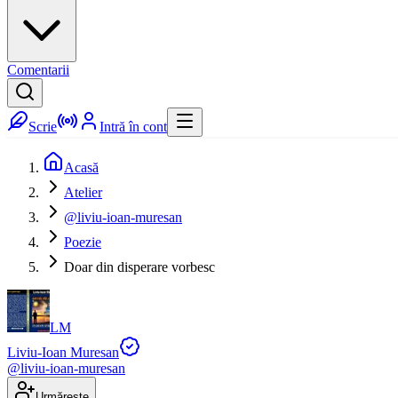
Comentarii
Scrie
Intră în cont
Acasă
Atelier
@liviu-ioan-muresan
Poezie
Doar din disperare vorbesc
LM
Liviu-Ioan Muresan
@
liviu-ioan-muresan
Urmărește