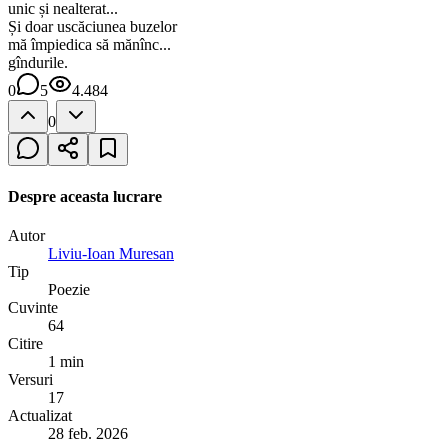
unic și nealterat...
Și doar uscăciunea buzelor
mă împiedica să mănînc...
gîndurile.
0
5
4.484
0
Despre aceasta lucrare
Autor
Liviu-Ioan Muresan
Tip
Poezie
Cuvinte
64
Citire
1 min
Versuri
17
Actualizat
28 feb. 2026