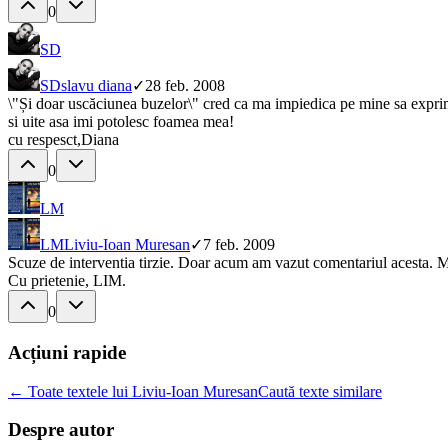
0
SD
SD
slavu diana
✓
28 feb. 2008
\"Și doar uscăciunea buzelor\" cred ca ma impiedica pe mine sa exprim 
si uite asa imi potolesc foamea mea!
cu respesct,Diana
0
LM
LM
Liviu-Ioan Muresan
✓
7 feb. 2009
Scuze de interventia tirzie. Doar acum am vazut comentariul acesta. M
Cu prietenie, LIM.
0
Acțiuni rapide
← Toate textele lui Liviu-Ioan Muresan
Caută texte similare
Despre autor