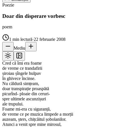
Poezie
Doar din disperare vorbesc
poem
1
min lectură
·
22 februarie 2008
Mediu
Cred că îmi era foame
de vreme ce trandafirii
șiroiau șîngele hulpav
în ghivece încinse.
Nu căldură simțeam,
doar transpirație proaspătă
picurînd- ploaie din ceruri-
spre ultimele ascunzișuri
ale trupului.
Foame mi-era cu siguranță,
de vreme ce pe muzica limpede a morții
auzeam, șters, chițcăitul șobolanilor.
Atunci a venit spre mine mirosul,