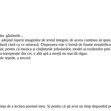
nc gândurile...
 adeptul ruperii imaginilor de textul integral, de aceea continuu să spun.
gătură clară cu ce urmează. Disperarea este o formă de foame nesatisfăcută
r, pentru că muzica și chițăiturile șobolanilor, model al rozătorilor prin
 transpirație din cer, o altă apă a morții nu mai dă răgaz.
de repede, a trecerii
a de a lectura poemul meu. Și pentru că ați avut un timp disponibil p