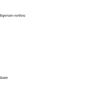
disperare-vorbesc
aloare