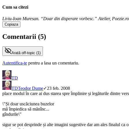
Cum sa citezi
Liviu-Ioan Muresan. “Doar din disperare vorbesc.” Atelier, Poezie.ro
Copiaza
Comentarii (
5
)
Arată
off-topic (
1
)
Autentifica-te
pentru a lasa un comentariu.
TD
TD
Teodor Dume
✓
23 feb. 2008
place modul în care ai dus starea spre împlinire și legăturile dintre ve
\"Și doar uscăciunea buzelor
mă împiedica să mănînc...
gîndurile\"
sigur se pot desprinde și alte imagini sugestive dar am ales finalul ca 