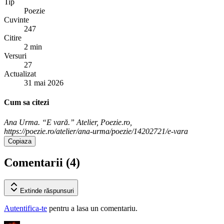
Tip
Poezie
Cuvinte
247
Citire
2 min
Versuri
27
Actualizat
31 mai 2026
Cum sa citezi
Ana Urma. “E vară.” Atelier, Poezie.ro,
https://poezie.ro/atelier/ana-urma/poezie/14202721/e-vara
Copiaza
Comentarii (
4
)
Extinde
răspunsuri
Autentifica-te
pentru a lasa un comentariu.