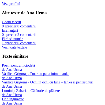
Vezi profilul
Alte texte de
Ana Urma
Codul tăcerii
0
aprecieri
0
comentarii
fara lanțuri
0
aprecieri
2
comentarii
Fără să număr
1
aprecieri
0
comentarii
Vezi toate textele
Texte similare
Poem pentru niciodată
de
Ana Urma
Vasilica Grigoraș - Doar cu pana inimii: tanka
de
Ana Urma
Vasilica Grigoraș - Ochi în ochi cu luna – tanka și pentastihuri
de
Ana Urma
Luminița Zaharia - Călătorie de plăcere
de
Ana Urma
De Singurătate
de
Ana Urma