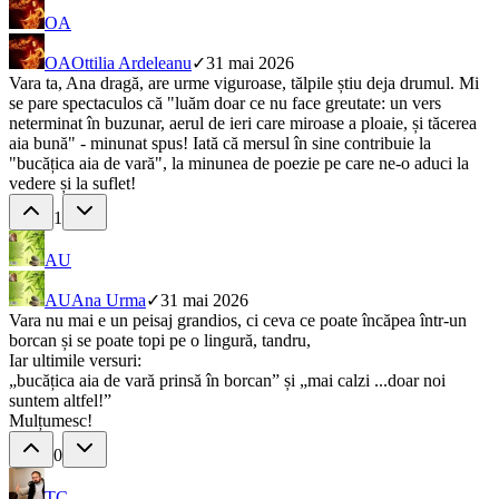
OA
OA
Ottilia Ardeleanu
✓
31 mai 2026
Vara ta, Ana dragă, are urme viguroase, tălpile știu deja drumul. Mi
se pare spectaculos că "luăm doar ce nu face greutate: un vers
neterminat în buzunar, aerul de ieri care miroase a ploaie, și tăcerea
aia bună" - minunat spus! Iată că mersul în sine contribuie la
"bucățica aia de vară", la minunea de poezie pe care ne-o aduci la
vedere și la suflet!
1
AU
AU
Ana Urma
✓
31 mai 2026
Vara nu mai e un peisaj grandios, ci ceva ce poate încăpea într-un
borcan și se poate topi pe o lingură, tandru,
Iar ultimile versuri:
„bucățica aia de vară prinsă în borcan” și „mai calzi ...doar noi
suntem altfel!”
Mulțumesc!
0
TC