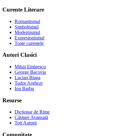
Curente Literare
Romantismul
Simbolismul
Modernismul
Expresionismul
Toate curentele
Autori Clasici
Mihai Eminescu
George Bacovia
Lucian Blaga
Tudor Arghezi
Ion Barbu
Resurse
Dicționar de Rime
Căutare Avansată
Toți Autorii
Comunitate