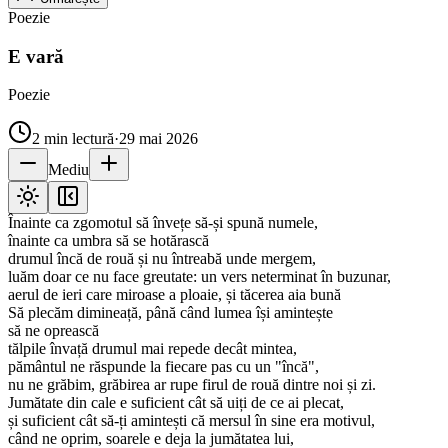
Poezie
E vară
Poezie
2
min lectură
·
29 mai 2026
Mediu
Înainte ca zgomotul să învețe să-și spună numele,
înainte ca umbra să se hotărască
drumul încă de rouă și nu întreabă unde mergem,
luăm doar ce nu face greutate: un vers neterminat în buzunar,
aerul de ieri care miroase a ploaie, și tăcerea aia bună
Să plecăm dimineață, până când lumea își amintește
să ne oprească
tălpile învață drumul mai repede decât mintea,
pământul ne răspunde la fiecare pas cu un "încă",
nu ne grăbim, grăbirea ar rupe firul de rouă dintre noi și zi.
Jumătate din cale e suficient cât să uiți de ce ai plecat,
și suficient cât să-ți amintești că mersul în sine era motivul,
când ne oprim, soarele e deja la jumătatea lui,