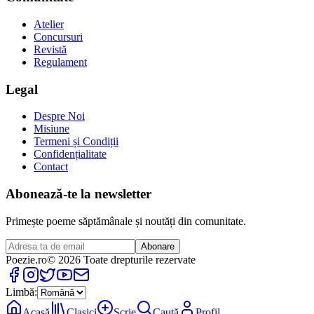
Atelier
Concursuri
Revistă
Regulament
Legal
Despre Noi
Misiune
Termeni și Condiții
Confidențialitate
Contact
Abonează-te la newsletter
Primește poeme săptămânale și noutăți din comunitate.
Abonare
Poezie
.ro
© 2026 Toate drepturile rezervate
Limbă:
Acasă
Clasici
Scrie
Caută
Profil