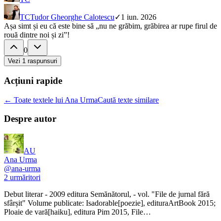
TC
Tudor Gheorghe Calotescu
✓
1 iun. 2026
Așa simt și eu că este bine să „nu ne grăbim, grăbirea ar rupe firul de
rouă dintre noi și zi”!
0
Vezi
1
raspunsuri
Acțiuni rapide
← Toate textele lui Ana Urma
Caută texte similare
Despre autor
AU
Ana Urma
@
ana-urma
2
urmăritori
Debut literar - 2009 editura Semănătorul, - vol. "File de jurnal fără
sfârșit" Volume publicate: Isadorable[poezie], edituraArtBook 2015;
Ploaie de vară[haiku], editura Pim 2015, File…