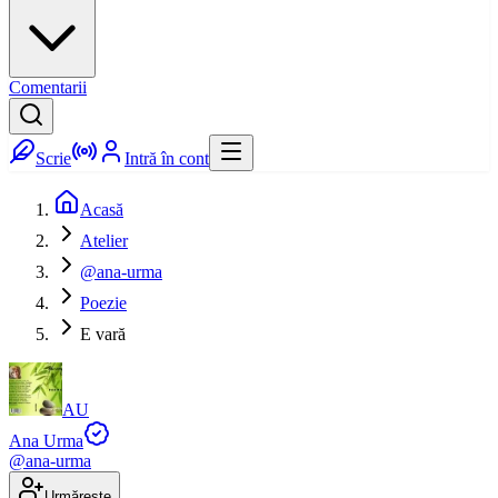
Comentarii
Scrie
Intră în cont
Acasă
Atelier
@ana-urma
Poezie
E vară
AU
Ana Urma
@
ana-urma
Urmărește