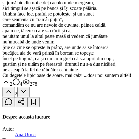
și jumătate din noi e deja acolo unde mergeam,
aici timpul se așază pe bancă și își scoate pălăria.
Umbra face loc, praful se potolește, și un sunet
care seamănă cu "rămâi puțin",
comandăm ce nu are nevoie de cuvinte, pâinea caldă,
apa rece, tăcerea care s-a răcit și ea,
ne uităm unul la altul peste masă și vedem că jumătate
nu întreabă de unde venim.
Știe că cine se oprește la prânz, are unde să se întoarcă
bucățica aia de vară prinsă în borcan se topește
încet pe lingură, ca și cum ar regreta că s-a oprit din copt,
gustăm și ne uităm pe fereastră: drumul nu s-a dus nicăieri,
ne așteaptă la fel de răbdător ca înainte.
Cu degetele lipicioase de soare, mai calzi ...doar noi suntem altfel!
2
4
278
2
Despre aceasta lucrare
Autor
Ana Urma