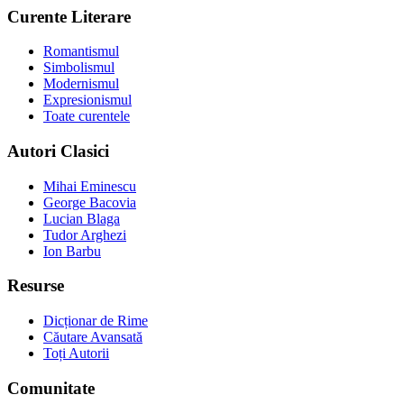
Curente Literare
Romantismul
Simbolismul
Modernismul
Expresionismul
Toate curentele
Autori Clasici
Mihai Eminescu
George Bacovia
Lucian Blaga
Tudor Arghezi
Ion Barbu
Resurse
Dicționar de Rime
Căutare Avansată
Toți Autorii
Comunitate