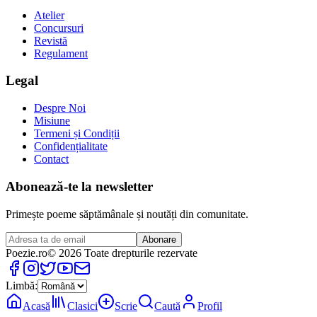
Atelier
Concursuri
Revistă
Regulament
Legal
Despre Noi
Misiune
Termeni și Condiții
Confidențialitate
Contact
Abonează-te la newsletter
Primește poeme săptămânale și noutăți din comunitate.
Abonare
Poezie
.ro
© 2026 Toate drepturile rezervate
Limbă:
Acasă
Clasici
Scrie
Caută
Profil