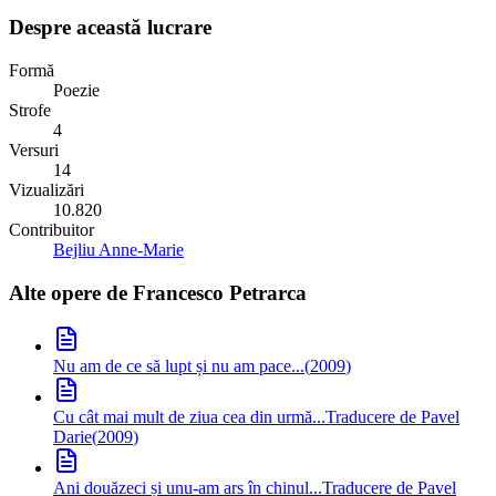
Despre această lucrare
Formă
Poezie
Strofe
4
Versuri
14
Vizualizări
10.820
Contribuitor
Bejliu Anne-Marie
Alte opere de
Francesco Petrarca
Nu am de ce să lupt și nu am pace...
(
2009
)
Cu cât mai mult de ziua cea din urmă...
Traducere de Pavel
Darie
(
2009
)
Ani douăzeci și unu-am ars în chinul...
Traducere de Pavel