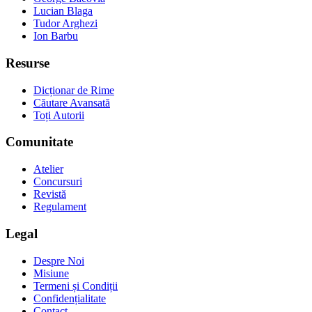
Lucian Blaga
Tudor Arghezi
Ion Barbu
Resurse
Dicționar de Rime
Căutare Avansată
Toți Autorii
Comunitate
Atelier
Concursuri
Revistă
Regulament
Legal
Despre Noi
Misiune
Termeni și Condiții
Confidențialitate
Contact