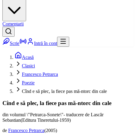
Comentarii
Scrie
Intră în cont
Acasă
Clasici
Francesco Petrarca
Poezie
Cînd e să plec, la fiece pas mă-ntorc din cale
Cînd e să plec, la fiece pas mă-ntorc din cale
din volumul \"Petrarca-Sonete\"- traducere de Lascăr
Sebastian(Editura Tineretului-1959)
de
Francesco Petrarca
(
2005
)