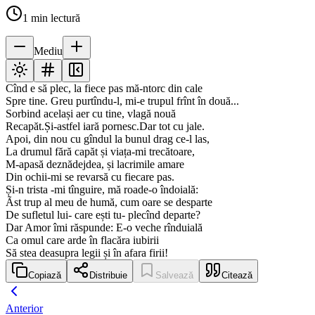
1
min lectură
Mediu
Cînd e să plec, la fiece pas mă-ntorc din cale
Spre tine. Greu purtîndu-l, mi-e trupul frînt în două...
Sorbind același aer cu tine, vlagă nouă
Recapăt.Și-astfel iară pornesc.Dar tot cu jale.
Apoi, din nou cu gîndul la bunul drag ce-l las,
La drumul fără capăt și viața-mi trecătoare,
M-apasă deznădejdea, și lacrimile amare
Din ochii-mi se revarsă cu fiecare pas.
Și-n trista -mi tînguire, mă roade-o îndoială:
Ãst trup al meu de humă, cum oare se desparte
De sufletul lui- care ești tu- plecînd departe?
Dar Amor îmi răspunde: E-o veche rînduială
Ca omul care arde în flacăra iubirii
Să stea deasupra legii și în afara firii!
Copiază
Distribuie
Salvează
Citează
Anterior