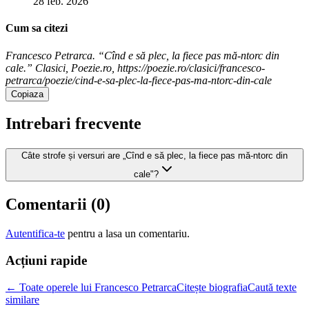
28 feb. 2026
Cum sa citezi
Francesco Petrarca. “Cînd e să plec, la fiece pas mă-ntorc din
cale.” Clasici, Poezie.ro, https://poezie.ro/clasici/francesco-
petrarca/poezie/cind-e-sa-plec-la-fiece-pas-ma-ntorc-din-cale
Copiaza
Intrebari frecvente
Câte strofe și versuri are „Cînd e să plec, la fiece pas mă-ntorc din
cale"?
Comentarii (
0
)
Autentifica-te
pentru a lasa un comentariu.
Acțiuni rapide
← Toate operele lui Francesco Petrarca
Citește biografia
Caută texte
similare