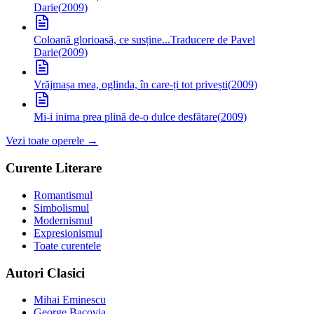
Darie
(
2009
)
Coloană glorioasă, ce susține...
Traducere de Pavel
Darie
(
2009
)
Vrăjmașa mea, oglinda, în care-ți tot privești
(
2009
)
Mi-i inima prea plină de-o dulce desfătare
(
2009
)
Vezi toate operele →
Curente Literare
Romantismul
Simbolismul
Modernismul
Expresionismul
Toate curentele
Autori Clasici
Mihai Eminescu
George Bacovia