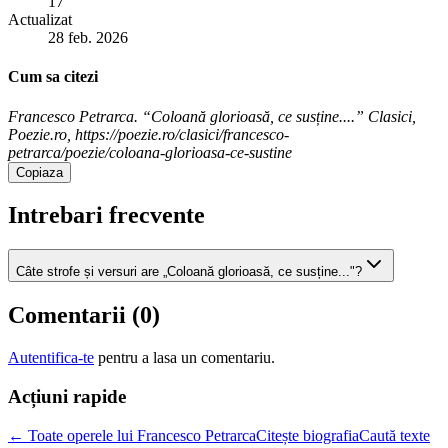
17
Actualizat
28 feb. 2026
Cum sa citezi
Francesco Petrarca. “Coloană glorioasă, ce susține....” Clasici,
Poezie.ro, https://poezie.ro/clasici/francesco-
petrarca/poezie/coloana-glorioasa-ce-sustine
Copiaza
Intrebari frecvente
Câte strofe și versuri are „Coloană glorioasă, ce susține..."?
Comentarii (
0
)
Autentifica-te
pentru a lasa un comentariu.
Acțiuni rapide
← Toate operele lui Francesco Petrarca
Citește biografia
Caută texte