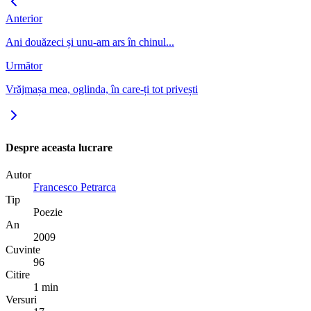
Anterior
Ani douăzeci și unu-am ars în chinul...
Următor
Vrăjmașa mea, oglinda, în care-ți tot privești
Despre aceasta lucrare
Autor
Francesco Petrarca
Tip
Poezie
An
2009
Cuvinte
96
Citire
1 min
Versuri