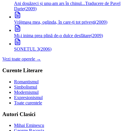
Ani douăzeci și unu-am ars în chinul...
Traducere de Pavel
Darie
(
2009
)
Vrăjmașa mea, oglinda, în care-ți tot privești
(
2009
)
Mi-i inima prea plină de-o dulce desfătare
(
2009
)
SONETUL 3
(
2006
)
Vezi toate operele →
Curente Literare
Romantismul
Simbolismul
Modernismul
Expresionismul
Toate curentele
Autori Clasici
Mihai Eminescu
George Bacovia