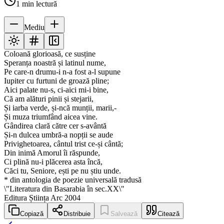
1
min lectură
Mediu
Coloană glorioasă, ce susține
Speranța noastră și latinul nume,
Pe care-n drumu-i n-a fost a-l supune
Iupiter cu furtuni de groază pline;
Aici palate nu-s, ci-aici mi-i bine,
Că am alături pinii și stejarii,
Și iarba verde, și-ncă munții, marii,-
Și muza triumfând aicea vine.
Gândirea clară către cer s-avântă
Și-n dulcea umbră-a nopții se aude
Privighetoarea, cântul trist ce-și cântă;
Din inimă Amorul îi răspunde,
Ci plină nu-i plăcerea asta încă,
Căci tu, Seniore, ești pe nu știu unde.
* din antologia de poezie universală tradusă
\"Literatura din Basarabia în sec.XX\"
Editura Știința Arc 2004
Copiază
Distribuie
Salvează
Citează