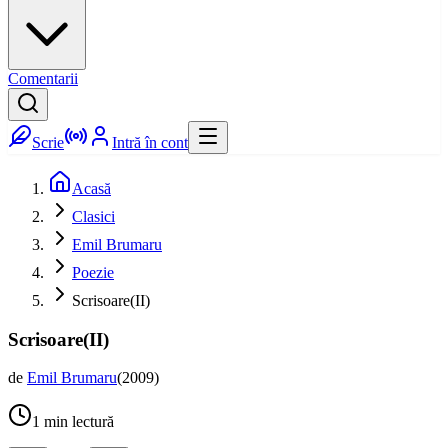
Comentarii
Scrie
Intră în cont
Acasă
Clasici
Emil Brumaru
Poezie
Scrisoare(II)
Scrisoare(II)
de
Emil Brumaru
(
2009
)
1
min lectură