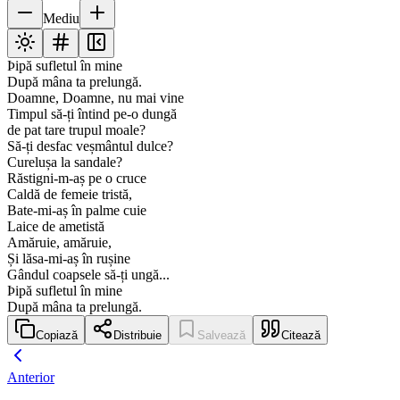
Mediu
Þipă sufletul în mine
După mâna ta prelungă.
Doamne, Doamne, nu mai vine
Timpul să-ți întind pe-o dungă
de pat tare trupul moale?
Să-ți desfac veșmântul dulce?
Curelușa la sandale?
Răstigni-m-aș pe o cruce
Caldă de femeie tristă,
Bate-mi-aș în palme cuie
Laice de ametistă
Amăruie, amăruie,
Și lăsa-mi-aș în rușine
Gândul coapsele să-ți ungă...
Þipă sufletul în mine
După mâna ta prelungă.
Copiază
Distribuie
Salvează
Citează
Anterior