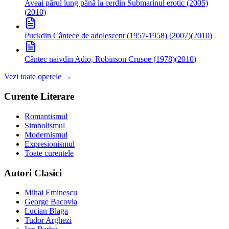
Aveai părul lung până la cer
din Submarinul erotic (2005)
(
2010
)
Puck
din Cântece de adolescent (1957-1958) (2007)
(
2010
)
Cântec naiv
din Adio, Robinson Crusoe (1978)
(
2010
)
Vezi toate operele →
Curente Literare
Romantismul
Simbolismul
Modernismul
Expresionismul
Toate curentele
Autori Clasici
Mihai Eminescu
George Bacovia
Lucian Blaga
Tudor Arghezi