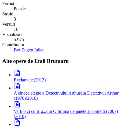
Formă
Poezie
Strofe
3
Versuri
16
Vizualizări
5.975
Contribuitor
Bot Eugen Iulian
Alte opere de
Emil Brumaru
Exclamație
(
2012
)
A cincea elegie a Detectivului Arthur
din Detectivul Arthur
(1970)
(
2010
)
Va fi o zi cu frig...
din O brumă de paiete și confetti (2007)
(
2010
)