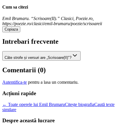
Cum sa citezi
Emil Brumaru. “Scrisoare(II).” Clasici, Poezie.ro,
https://poezie.ro/clasici/emil-brumaru/poezie/scrisoareii
Copiaza
Intrebari frecvente
Câte strofe și versuri are „Scrisoare(II)"?
Comentarii (
0
)
Autentifica-te
pentru a lasa un comentariu.
Acțiuni rapide
← Toate operele lui Emil Brumaru
Citește biografia
Caută texte
similare
Despre această lucrare