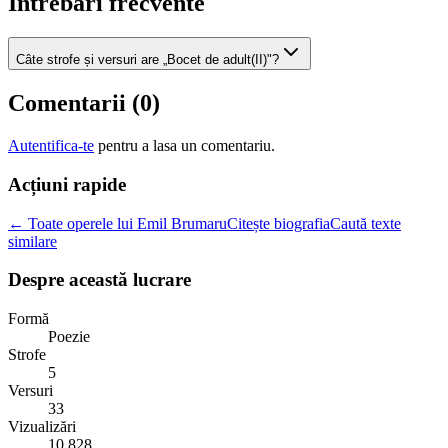
Intrebari frecvente
Câte strofe și versuri are „Bocet de adult(II)"?
Comentarii (
0
)
Autentifica-te
pentru a lasa un comentariu.
Acțiuni rapide
← Toate operele lui Emil Brumaru
Citește biografia
Caută texte
similare
Despre această lucrare
Formă
Poezie
Strofe
5
Versuri
33
Vizualizări
10.828