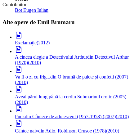
Contribuitor
Bot Eugen Iulian
Alte opere de
Emil Brumaru
Exclamație
(
2012
)
A cincea elegie a Detectivului Arthur
din Detectivul Arthur
(1970)
(
2010
)
Va fi o zi cu frig...
din O brumă de paiete și confetti (2007)
(
2010
)
Aveai părul lung până la cer
din Submarinul erotic (2005)
(
2010
)
Puck
din Cântece de adolescent (1957-1958) (2007)
(
2010
)
Cântec naiv
din Adio, Robinson Crusoe (1978)
(
2010
)