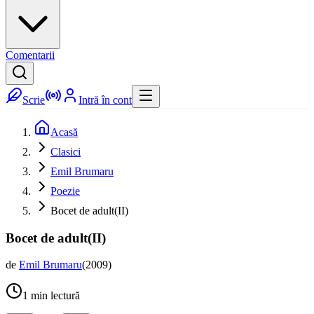
Comentarii
Scrie
Intră în cont
Acasă
Clasici
Emil Brumaru
Poezie
Bocet de adult(II)
Bocet de adult(II)
de
Emil Brumaru
(
2009
)
1
min lectură