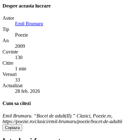
Despre aceasta lucrare
Autor
Emil Brumaru
Tip
Poezie
An
2009
Cuvinte
130
Citire
1 min
Versuri
33
Actualizat
28 feb. 2026
Cum sa citezi
Emil Brumaru. “Bocet de adult(II).” Clasici, Poezie.ro,
https://poezie.ro/clasici/emil-brumaru/poezie/bocet-de-adultii
Copiaza