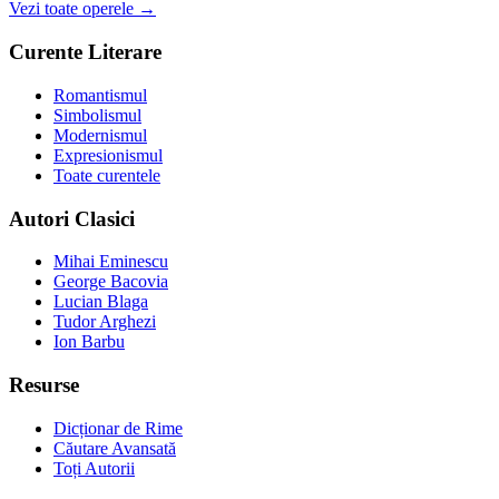
Vezi toate operele →
Curente Literare
Romantismul
Simbolismul
Modernismul
Expresionismul
Toate curentele
Autori Clasici
Mihai Eminescu
George Bacovia
Lucian Blaga
Tudor Arghezi
Ion Barbu
Resurse
Dicționar de Rime
Căutare Avansată
Toți Autorii