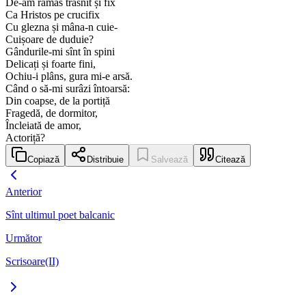
De-am rămas trăsnit și fix
Ca Hristos pe crucifix
Cu glezna și mâna-n cuie-
Cuișoare de duduie?
Gândurile-mi sînt în spini
Delicați și foarte fini,
Ochiu-i plâns, gura mi-e arsă.
Când o să-mi surâzi întoarsă:
Din coapse, de la portiță
Fragedă, de dormitor,
Încleiată de amor,
Actoriță?
Copiază
Distribuie
Salvează
Citează
Anterior
Sînt ultimul poet balcanic
Următor
Scrisoare(II)