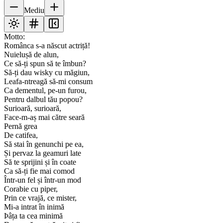
Mediu
Motto:
Românca s-a născut actriță!
Nuielușă de alun,
Ce să-ți spun să te îmbun?
Să-ți dau wisky cu măgiun,
Leafa-ntreagă să-mi consum
Ca dementul, pe-un furou,
Pentru dalbul tău popou?
Surioară, surioară,
Face-m-aș mai către seară
Pernă grea
De catifea,
Să stai în genunchi pe ea,
Și pervaz la geamuri late
Să te sprijini și în coate
Ca să-ți fie mai comod
Într-un fel și într-un mod
Corabie cu piper,
Prin ce vrajă, ce mister,
Mi-a intrat în inimă
Þâța ta cea minimă