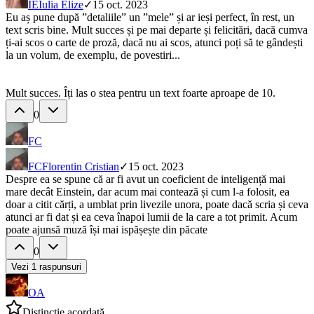
IE
Iulia Elize
✓
15 oct. 2023
Eu aș pune după ”detaliile” un ”mele” și ar ieși perfect, în rest, un
text scris bine. Mult succes și pe mai departe și felicitări, dacă cumva
ți-ai scos o carte de proză, dacă nu ai scos, atunci poți să te gândești
la un volum, de exemplu, de povestiri...
Mult succes. Îți las o stea pentru un text foarte aproape de 10.
0
FC
FC
Florentin Cristian
✓
15 oct. 2023
Despre ea se spune că ar fi avut un coeficient de inteligență mai
mare decât Einstein, dar acum mai contează și cum l-a folosit, ea
doar a citit cărți, a umblat prin livezile unora, poate dacă scria și ceva
atunci ar fi dat și ea ceva înapoi lumii de la care a tot primit. Acum
poate ajunsă muză își mai ispășește din păcate
0
Vezi
1
raspunsuri
OA
Distincție acordată