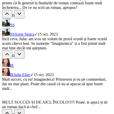
pentru că în general la finalurile de roman contează foarte mult
încheierea... De ce nu scrii un roman, apropos?
0
SS
SS
Sorin Stoica
✓
15 oct. 2023
Încă ceva, Iulia: am scos un volum de proză scurtă și foarte scurtă
acum câteva luni. Se numește "Imaginoteca" și a fost primit mult
mai bine decât mă așteptam.
0
IE
IE
Iulia Elize
✓
15 oct. 2023
Mult succes, cu ea! Imaginoteca! Prinsesem și eu pe commenturi,
dar nu mai știam. Poate din cauză că nu ai apucat să spui foarte
mult...
MULT SUCCES ȘI DE AICI, ÎNCOLO!!!!! Poate, te apuci și de
un roman dacă ai chef...