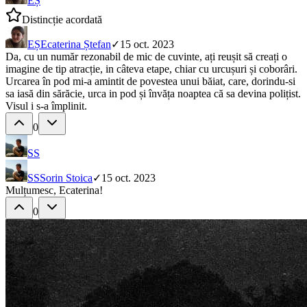
EȘ
Distincție acordată
EȘ
Ecaterina Ștefan
✓
15 oct. 2023
Da, cu un număr rezonabil de mic de cuvinte, ați reușit să creați o
imagine de tip atracție, in câteva etape, chiar cu urcușuri și coborâri.
Urcarea în pod mi-a amintit de povestea unui băiat, care, dorindu-si
sa iasă din sărăcie, urca in pod și învăța noaptea că sa devina polițist.
Visul i s-a împlinit.
0
SS
SS
Sorin Stoica
✓
15 oct. 2023
Mulțumesc, Ecaterina!
0