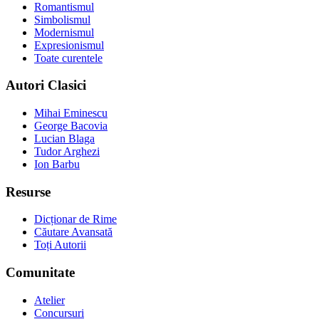
Romantismul
Simbolismul
Modernismul
Expresionismul
Toate curentele
Autori Clasici
Mihai Eminescu
George Bacovia
Lucian Blaga
Tudor Arghezi
Ion Barbu
Resurse
Dicționar de Rime
Căutare Avansată
Toți Autorii
Comunitate
Atelier
Concursuri