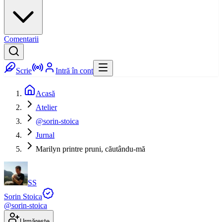
Comentarii
Scrie
Intră în cont
Acasă
Atelier
@sorin-stoica
Jurnal
Marilyn printre pruni, căutându-mă
SS
Sorin Stoica
@
sorin-stoica
Urmărește