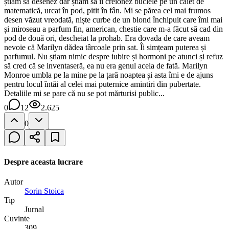
știam să desenez dar știam să îi creionez buclele pe un caiet de
matematică, urcat în pod, pitit în fân. Mi se părea cel mai frumos
desen văzut vreodată, niște curbe de un blond închipuit care îmi mai
și miroseau a parfum fin, american, chestie care m-a făcut să cad din
pod de două ori, descheiat la prohab. Era dovada de care aveam
nevoie că Marilyn dădea târcoale prin sat. Îi simțeam puterea și
parfumul. Nu știam nimic despre iubire și hormoni pe atunci și refuz
să cred că se inventaseră, ea nu era genul acela de fată. Marilyn
Monroe umbla pe la mine pe la țară noaptea și asta îmi e de ajuns
pentru locul întâi al celei mai puternice amintiri din pubertate.
Detaliile mi se pare că nu se pot mărturisi public...
0
12
2.625
0
Despre aceasta lucrare
Autor
Sorin Stoica
Tip
Jurnal
Cuvinte
309