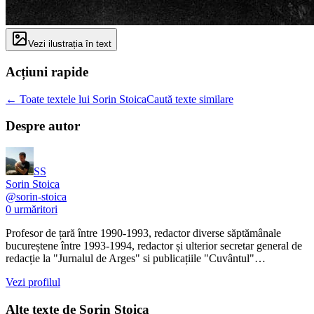
Vezi ilustrația în text
Acțiuni rapide
← Toate textele lui Sorin Stoica
Caută texte similare
Despre autor
SS
Sorin Stoica
@
sorin-stoica
0
urmăritori
Profesor de țară între 1990-1993, redactor diverse săptămânale
bucureștene între 1993-1994, redactor și ulterior secretar general de
redacție la "Jurnalul de Arges" si publicațiile "Cuvântul"…
Vezi profilul
Alte texte de
Sorin Stoica