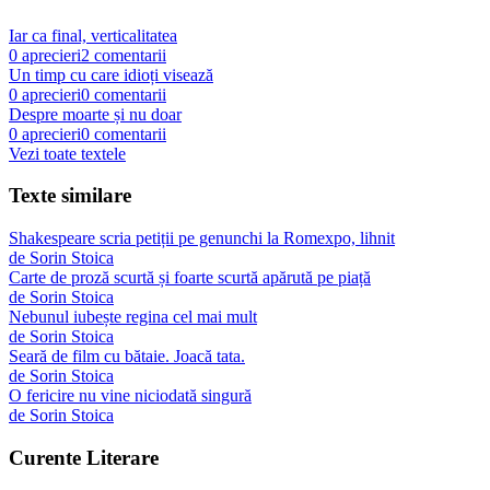
Iar ca final, verticalitatea
0
aprecieri
2
comentarii
Un timp cu care idioți visează
0
aprecieri
0
comentarii
Despre moarte și nu doar
0
aprecieri
0
comentarii
Vezi toate textele
Texte similare
Shakespeare scria petiții pe genunchi la Romexpo, lihnit
de
Sorin Stoica
Carte de proză scurtă și foarte scurtă apărută pe piață
de
Sorin Stoica
Nebunul iubește regina cel mai mult
de
Sorin Stoica
Seară de film cu bătaie. Joacă tata.
de
Sorin Stoica
O fericire nu vine niciodată singură
de
Sorin Stoica
Curente Literare