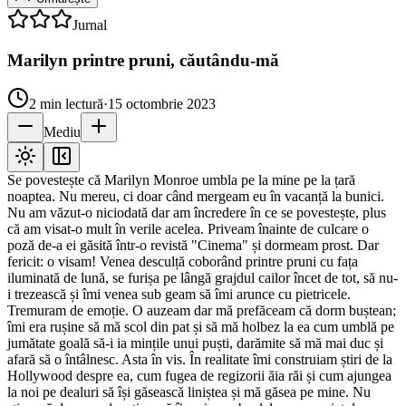
Jurnal
Marilyn printre pruni, căutându-mă
2
min lectură
·
15 octombrie 2023
Mediu
Se povestește că Marilyn Monroe umbla pe la mine pe la țară
noaptea. Nu mereu, ci doar când mergeam eu în vacanță la bunici.
Nu am văzut-o niciodată dar am încredere în ce se povestește, plus
că am visat-o mult în verile acelea. Priveam înainte de culcare o
poză de-a ei găsită într-o revistă "Cinema" și dormeam prost. Dar
fericit: o visam! Venea desculță coborând printre pruni cu fața
iluminată de lună, se furișa pe lângă grajdul cailor încet de tot, să nu-
i trezească și îmi venea sub geam să îmi arunce cu pietricele.
Tremuram de emoție. O auzeam dar mă prefăceam că dorm buștean;
îmi era rușine să mă scol din pat și să mă holbez la ea cum umblă pe
jumătate goală să-i ia mințile unui puști, darămite să mă mai duc și
afară să o întâlnesc. Asta în vis. În realitate îmi construiam știri de la
Hollywood despre ea, cum fugea de regizorii ăia răi și cum ajungea
la noi pe dealuri să își găsească liniștea și mă găsea pe mine. Nu