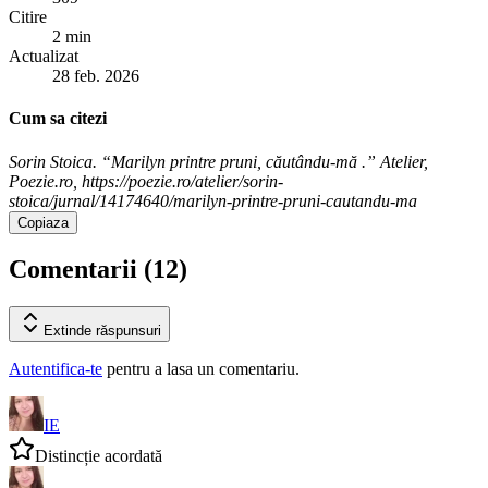
Citire
2 min
Actualizat
28 feb. 2026
Cum sa citezi
Sorin Stoica. “Marilyn printre pruni, căutându-mă .” Atelier,
Poezie.ro, https://poezie.ro/atelier/sorin-
stoica/jurnal/14174640/marilyn-printre-pruni-cautandu-ma
Copiaza
Comentarii (
12
)
Extinde
răspunsuri
Autentifica-te
pentru a lasa un comentariu.
IE
Distincție acordată