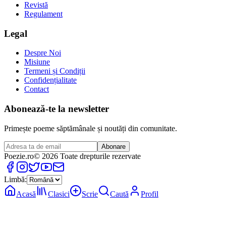
Revistă
Regulament
Legal
Despre Noi
Misiune
Termeni și Condiții
Confidențialitate
Contact
Abonează-te la newsletter
Primește poeme săptămânale și noutăți din comunitate.
Abonare
Poezie
.ro
© 2026 Toate drepturile rezervate
Limbă:
Acasă
Clasici
Scrie
Caută
Profil