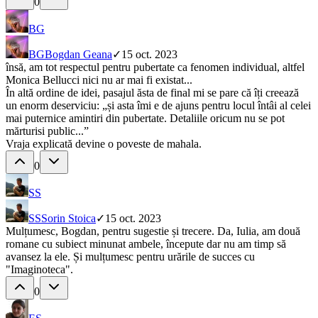
0
BG
BG
Bogdan Geana
✓
15 oct. 2023
însă, am tot respectul pentru pubertate ca fenomen individual, altfel
Monica Bellucci nici nu ar mai fi existat...
În altă ordine de idei, pasajul ăsta de final mi se pare că îți creează
un enorm deserviciu: „și asta îmi e de ajuns pentru locul întâi al celei
mai puternice amintiri din pubertate. Detaliile oricum nu se pot
mărturisi public...”
Vraja explicată devine o poveste de mahala.
0
SS
SS
Sorin Stoica
✓
15 oct. 2023
Mulțumesc, Bogdan, pentru sugestie și trecere. Da, Iulia, am două
romane cu subiect minunat ambele, începute dar nu am timp să
avansez la ele. Și mulțumesc pentru urările de succes cu
"Imaginoteca".
0