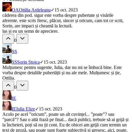
OA
Ottilia Ardeleanu
✓
15 oct. 2023
căderea din pod. sigur este vorba despre pubertate și visările
aferente. este scris firesc, plăcut, sincer și oricum, cam tot ce scrii,
Sorin, are impact și cheamă la lectură.
las și eu un semn de apreciere.
0
SS
SS
Sorin Stoica
✓
15 oct. 2023
Mulțumesc pentru sugestie, Iulia, dar nu mi se îmbucă bine. Este
vorba despre detaliile pubertății și nu ale mele. Mulțumesc și ție,
Ottilia.
0
IE
IE
Iulia Elize
✓
15 oct. 2023
Acolo pe acel ”oricum”, poate un alt cuvințel... ”poate”? sau
”parcă”? Sau o altă frază pe final... dacă publici, trebuie să ai grijă și
la încheieri, poți să nu ții cont. Eu de obicei am grijă cum termin un
text de proză, sau poate sunt foarte subiectivă și greșesc, aici, poate,