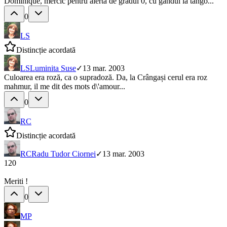
Dominique, mercic pentru alerta de gradul 0, cu gandul la tango...
0
LS
Distincție acordată
LS
Luminita Suse
✓
13 mar. 2003
Culoarea era roză, ca o supradoză. Da, la Crângași cerul era roz
mahmur, il me dit des mots d\'amour...
0
RC
Distincție acordată
RC
Radu Tudor Ciornei
✓
13 mar. 2003
120
Meriti !
0
MP