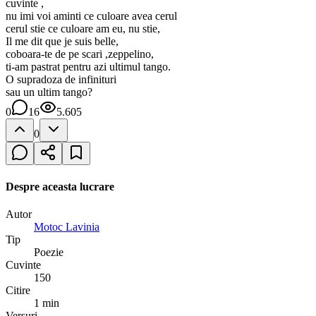
cuvinte ,
nu imi voi aminti ce culoare avea cerul
cerul stie ce culoare am eu, nu stie,
Il me dit que je suis belle,
coboara-te de pe scari ,zeppelino,
ti-am pastrat pentru azi ultimul tango.
O supradoza de infinituri
sau un ultim tango?
0
16
5.605
0
Despre aceasta lucrare
Autor
Motoc Lavinia
Tip
Poezie
Cuvinte
150
Citire
1 min
Versuri