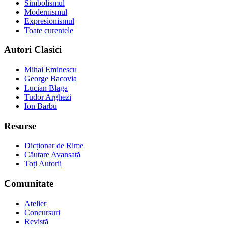
Simbolismul
Modernismul
Expresionismul
Toate curentele
Autori Clasici
Mihai Eminescu
George Bacovia
Lucian Blaga
Tudor Arghezi
Ion Barbu
Resurse
Dicționar de Rime
Căutare Avansată
Toți Autorii
Comunitate
Atelier
Concursuri
Revistă