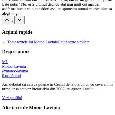
Este putin? Nu, este ultimul deci cu atat mai mult cel mai cel.
asdf: ma bucur ca o consideri asa, eu spuneam numai ca este bine sa
alegi singur.
0
Acțiuni rapide
← Toate textele lui Motoc Lavinia
Caută texte similare
Despre autor
ML
Motoc Lavinia
@
motoc-lavinia
0
urmăritori
Am debutat cu cateva poeme in Ceaiul de la ora cinci, cu ceva ani in
urma, insa activez literar abia din 2002, cu ajutorul sitului…
Vezi profilul
Alte texte de
Motoc Lavinia