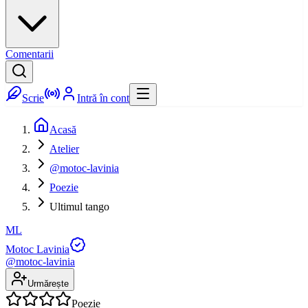
Comentarii
Scrie
Intră în cont
Acasă
Atelier
@motoc-lavinia
Poezie
Ultimul tango
ML
Motoc Lavinia
@
motoc-lavinia
Urmărește
Poezie