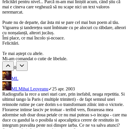
felicitări pentru nivel... Parcă m-am mai liniștit acum, când știu că
mai e cineva care veghează să nu scape nici un text valoros
neremarcat.
Poate nu de departe, dar ăsta mi se pare cel mai bun poem al tău.
Vigoarea și tanderețea sunt îmbinate cu pe alocuri cu răbdare, alteori
cu nonșalanță, alteori jucăuș.
Îmi place, ce mai încolo și-ncoace.
Felicitări.
Te mai aștept cu altele.
Mi-am comandat o cutie de libelule.
0
ML
ML
Mihai Leoveanu
✓
25 apr. 2003
Radiografia la rece a unei stari care, prin inefabil, neaga repetitia. Si
ultimul tango la Paris ( multiple trimiteri) - de fapt semnul unei
reinnoite rutine pe care dorim s-o transformam zilnic intr-o victorie.
Florarese intinse lasciv pe trotuar - teribil vers, florareasa mea
adormise sub doar doua petale ce nu mai puteau s-o incapa - care ma
duce cu gandul la o posibila si apocaliptica cerere de restitutio in
integrum pravalita peste noi dinspre iarba. Ce ne va salva atunci?