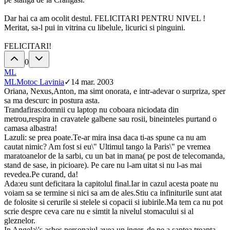
Dar hai ca am ocolit destul. FELICITARI PENTRU NIVEL !
Meritat, sa-l pui in vitrina cu libelule, licurici si pinguini.
FELICITARI!
0
ML
ML
Motoc Lavinia
✓
14 mar. 2003
Oriana, Nexus,Anton, ma simt onorata, e intr-adevar o surpriza, sper
sa ma descurc in postura asta.
Trandafiras:domnii cu laptop nu coboara niciodata din
metrou,respira in cravatele galbene sau rosii, bineinteles purtand o
camasa albastra!
Lazuli: se prea poate.Te-ar mira insa daca ti-as spune ca nu am
cautat nimic? Am fost si eu\" Ultimul tango la Paris\" pe vremea
maratoanelor de la sarbi, cu un bat in mana( pe post de telecomanda,
stand de sase, in picioare). Pe care nu l-am uitat si nu l-as mai
revedea.Pe curand, da!
Ada:eu sunt deficitara la capitolul final.Iar in cazul acesta poate nu
voiam sa se termine si nici sa am de ales.Stiu ca infiniturile sunt atat
de folosite si cerurile si stelele si copacii si iubirile.Ma tem ca nu pot
scrie despre ceva care nu e simtit la nivelul stomacului si al
gleznelor.
In Angela\'s ashes personajul avea un inger, de pe a saptea treapta,