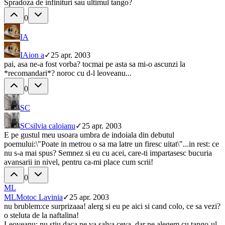
Spradoza de infinituri sau ultimul tango?
0
IA
IA
ion a
✓
25 apr. 2003
pai, asa ne-a fost vorba? tocmai pe asta sa mi-o ascunzi la
*recomandari*? noroc cu d-l leoveanu...
0
SC
SC
silvia caloianu
✓
25 apr. 2003
E pe gustul meu usoara umbra de indoiala din debutul
poemului:\"Poate in metrou o sa ma latre un firesc uitat\"...in rest: ce
nu s-a mai spus? Semnez si eu cu acei, care-ti impartasesc bucuria
avansarii in nivel, pentru ca-mi place cum scrii!
0
ML
ML
Motoc Lavinia
✓
25 apr. 2003
nu brublem:ce surprizaaa! alerg si eu pe aici si cand colo, ce sa vezi?
o steluta de la naftalina!
Leoveanu: nu stiu daca ne va salva ceva, dar ne alegem cu tango-ul.