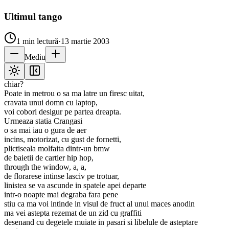
Ultimul tango
1
min lectură
·
13 martie 2003
Mediu
chiar?
Poate in metrou o sa ma latre un firesc uitat,
cravata unui domn cu laptop,
voi cobori desigur pe partea dreapta.
Urmeaza statia Crangasi
o sa mai iau o gura de aer
incins, motorizat, cu gust de fornetti,
plictiseala molfaita dintr-un bmw
de baietii de cartier hip hop,
through the window, a, a,
de florarese intinse lasciv pe trotuar,
linistea se va ascunde in spatele apei departe
intr-o noapte mai degraba fara pene
stiu ca ma voi intinde in visul de fruct al unui maces anodin
ma vei astepta rezemat de un zid cu graffiti
desenand cu degetele muiate in pasari si libelule de asteptare