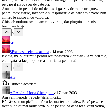
pe care il invoca ori de cate ori.
Anton:eu vin pe aici destul de des si gasesc, de multe ori, poezii
pentru toate starile, intrebarile si raspunsurile de care am nevoie.Prin
simtire le masor si eu valoarea.
Ghiocel: multumesc, nu am eu o vitrina, dar pinguinul are niste
buzunare largi...
0
SE
SE
stanescu elena-catalina
✓
14 mar. 2003
lavinia, ma bucur mult pentru recunoasterea \"oficiala\" a valorii tale,
eram gata sa fac propunerea, imi statea pe limba!
0
AG
Distincție acordată
AG
Andrei Horia Gheorghiu
✓
17 mar. 2003
Am venit repede, repede (gâfâi încă)...
Rămăsesem un pic în urmă cu lectura textelor tale... Parcă pe zi ce
trece sunt tot mai multe texte bune pe site. Și dacă tot a venit vorba,