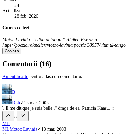
24
Actualizat
28 feb. 2026
Cum sa citezi
Motoc Lavinia. “Ultimul tango.” Atelier, Poezie.ro,
https://poezie.ro/atelier/motoc-lavinia/poezie/38857/ultimul-tango
Copiaza
Comentarii (
16
)
Autentifica-te
pentru a lasa un comentariu.
B
B
bb
✓
13 mar. 2003
\"Il me dit que je suis belle \" draga de ea, Patricia Kaas....:)
0
ML
ML
Motoc Lavinia
✓
13 mar. 2003