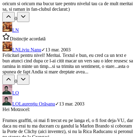
oricum si oricum ma bucur tare pentru nivelul tau ca de mult meritai
sa, si raman in fan-clubul declarat:)
0
LN
Distincție acordată
LN
Liviu Nanu
✓
13 mar. 2003
Felicitari pentru nivel! Meritai. Textul e bun, eu cred ca un text e
bun atunci cind dupa ce l-ai citit macar un vers sau o idee reusesc sa
ramina in minte un timp...si sa trimita un sentiment, o stare...asta o
spunea de fapt Andia si mare dreptate avea...
0
LO
LO
Laurențiu Orășanu
✓
13 mar. 2003
Hei Motzocel:
Frumos graffiti, oi mai fi trecut eu pe langa el, o fi fost deja-VU, dar
daca nu erai tu ma duceam cu gandul la Marlon Brando si coboram
la Porte de Clichy (aici inventez), si nu la Rica Raducanu si peronul
pe stanga de la Crangasi.