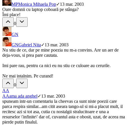
MP
Monica Mihaela Pop
✓
13 mar. 2003
Oare domnii cu laptop coboară pe stânga?
Îmi place!
0
GN
GN
Gabriel Nita
✓
13 mar. 2003
Nu stiu de ce, dar pe mine poezia nu m-a convins. Are un aer de
deja-vous, si prea pare cautata.
Imi pare rau, pentru ca nici eu nu stiu ce culoare au cerurile.
Ne mai intalnim. Pe curand!
0
AA
AA
ama ada anghel
✓
13 mar. 2003
spuneam intr-un comentariu la cheevas ca sunt niste poezii care
parca respira similar...am citit aseara tango-ul si mi-a placut mult, il
recitesc azi si tot asa, cutia cu nostalgii stralucitoare e una a
resurselor \'infinite\' dar of, cuvantul asta e obosit, uzat, de aceea ma
pierde putin finalul.