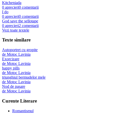
Kitcheniada
0
aprecieri
0
comentarii
I do
0
aprecieri
0
comentarii
God save the sellotape
0
aprecieri
2
comentarii
Vezi toate textele
Texte similare
Autoportret cu gropite
de
Motoc Lavinia
Exorcizare
de
Motoc Lavinia
happy pills
de
Motoc Lavinia
triunghiul bermudelor mele
de
Motoc Lavinia
Nod de pasare
de
Motoc Lavinia
Curente Literare
Romantismul