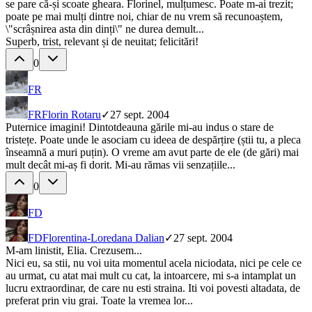
se pare că-și scoate gheara. Florinel, mulțumesc. Poate m-ai trezit;
poate pe mai mulți dintre noi, chiar de nu vrem să recunoaștem,
\"scrâșnirea asta din dinți\" ne durea demult...
Superb, trist, relevant și de neuitat; felicitări!
0
FR
FR
Florin Rotaru
✓
27 sept. 2004
Puternice imagini! Dintotdeauna gările mi-au indus o stare de
tristețe. Poate unde le asociam cu ideea de despărțire (știi tu, a pleca
înseamnă a muri puțin). O vreme am avut parte de ele (de gări) mai
mult decât mi-aș fi dorit. Mi-au rămas vii senzațiile...
0
FD
FD
Florentina-Loredana Dalian
✓
27 sept. 2004
M-am linistit, Elia. Crezusem...
Nici eu, sa stii, nu voi uita momentul acela niciodata, nici pe cele ce
au urmat, cu atat mai mult cu cat, la intoarcere, mi s-a intamplat un
lucru extraordinar, de care nu esti straina. Iti voi povesti altadata, de
preferat prin viu grai. Toate la vremea lor...