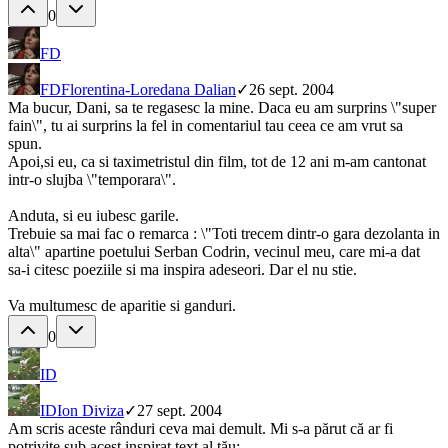
0
FD
FD
Florentina-Loredana Dalian
✓
26 sept. 2004
Ma bucur, Dani, sa te regasesc la mine. Daca eu am surprins \"super
fain\", tu ai surprins la fel in comentariul tau ceea ce am vrut sa
spun.
Apoi,si eu, ca si taximetristul din film, tot de 12 ani m-am cantonat
intr-o slujba \"temporara\".
Anduta, si eu iubesc garile.
Trebuie sa mai fac o remarca : \"Toti trecem dintr-o gara dezolanta in
alta\" apartine poetului Serban Codrin, vecinul meu, care mi-a dat
sa-i citesc poeziile si ma inspira adeseori. Dar el nu stie.
Va multumesc de aparitie si ganduri.
0
ID
ID
Ion Diviza
✓
27 sept. 2004
Am scris aceste rânduri ceva mai demult. Mi s-a părut că ar fi
potrivite sub acest inspirat text al tău: