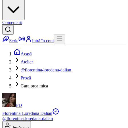
Comentarii
Scrie
Intră în cont
Acasă
Atelier
@florentina-loredana-dalian
Proză
Gara prea mica
FD
Florentina-Loredana Dalian
@
florentina-loredana-dalian
Urmărește