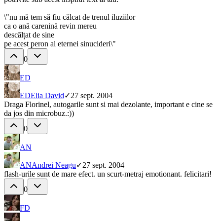
\"nu mă tem să fiu călcat de trenul iluziilor
ca o ană carenină revin mereu
descălțat de sine
pe acest peron al eternei sinucideri\"
0
ED
ED
Elia David
✓
27 sept. 2004
Draga Florinel, autogarile sunt si mai dezolante, important e cine se
da jos din microbuz.:))
0
AN
AN
Andrei Neagu
✓
27 sept. 2004
flash-urile sunt de mare efect. un scurt-metraj emotionant. felicitari!
0
FD