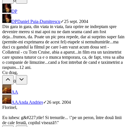
0
DP
DP
Daniel Puia-Dumitrescu
✓
25 sept. 2004
Din gara in gara, din viata in viata, fara oprire ne indreptam spre
devenire mereu si mai apoi nu ne dam seama cand am fost
deja...frumos, da. Poate un pic prea repede, dar ai surprins super fain
(permite-mi exprimarea de acest fel) etapele si nemultumirile...ma
duci cu gandul la filmul pe care l-am vazut acum doua seri -
Collateral - cu Tom Cruise, abia a aparut...in film era un taximetrist
care spunea tuturor ca e o munca temporara, ca, de fapt, vrea sa aiba
o companie de limuzine...cand a fost intrebat de cand e taximetrist a
raspuns...12 ani.
Cu drag,
0
AA
AA
Anda Andrieș
✓
26 sept. 2004
Florinel,
Eu iubesc g&#227;rile! Si trenurile... \"pe un peron, între două linii
de cale ferată, copilul visează!\"