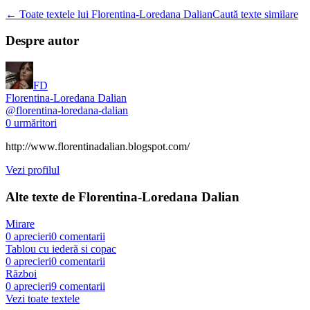
← Toate textele lui Florentina-Loredana Dalian
Caută texte similare
Despre autor
FD
Florentina-Loredana Dalian
@
florentina-loredana-dalian
0
urmăritori
http://www.florentinadalian.blogspot.com/
Vezi profilul
Alte texte de
Florentina-Loredana Dalian
Mirare
0
aprecieri
0
comentarii
Tablou cu iederă si copac
0
aprecieri
0
comentarii
Război
0
aprecieri
9
comentarii
Vezi toate textele