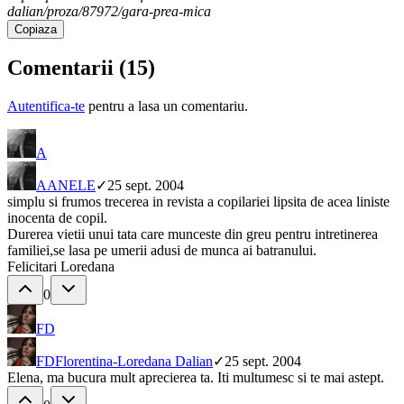
dalian/proza/87972/gara-prea-mica
Copiaza
Comentarii (
15
)
Autentifica-te
pentru a lasa un comentariu.
A
A
ANELE
✓
25 sept. 2004
simplu si frumos trecerea in revista a copilariei lipsita de acea liniste
inocenta de copil.
Durerea vietii unui tata care munceste din greu pentru intretinerea
familiei,se lasa pe umerii adusi de munca ai batranului.
Felicitari Loredana
0
FD
FD
Florentina-Loredana Dalian
✓
25 sept. 2004
Elena, ma bucura mult aprecierea ta. Iti multumesc si te mai astept.