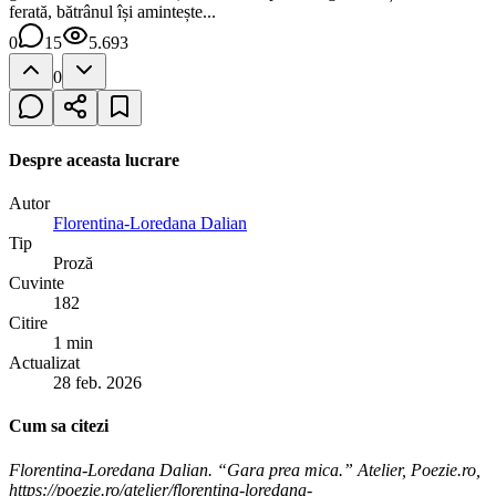
ferată, bătrânul își amintește...
0
15
5.693
0
Despre aceasta lucrare
Autor
Florentina-Loredana Dalian
Tip
Proză
Cuvinte
182
Citire
1 min
Actualizat
28 feb. 2026
Cum sa citezi
Florentina-Loredana Dalian. “Gara prea mica.” Atelier, Poezie.ro,
https://poezie.ro/atelier/florentina-loredana-