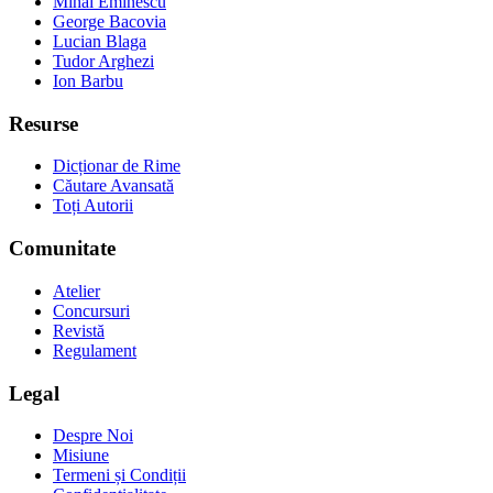
Mihai Eminescu
George Bacovia
Lucian Blaga
Tudor Arghezi
Ion Barbu
Resurse
Dicționar de Rime
Căutare Avansată
Toți Autorii
Comunitate
Atelier
Concursuri
Revistă
Regulament
Legal
Despre Noi
Misiune
Termeni și Condiții