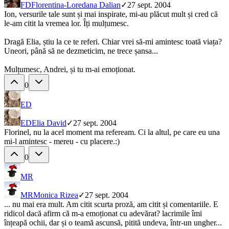
FD
Florentina-Loredana Dalian
✓
27 sept. 2004
Ion, versurile tale sunt și mai inspirate, mi-au plăcut mult și cred că
le-am citit la vremea lor. Îți mulțumesc.
Dragă Elia, știu la ce te referi. Chiar vrei să-mi amintesc toată viața?
Uneori, până să ne dezmeticim, ne trece șansa...
Mulțumesc, Andrei, și tu m-ai emoționat.
0
ED
ED
Elia David
✓
27 sept. 2004
Florinel, nu la acel moment ma refeream. Ci la altul, pe care eu una
mi-l amintesc - mereu - cu placere.:)
0
MR
MR
Monica Rizea
✓
27 sept. 2004
... nu mai era mult. Am citit scurta proză, am citit și comentariile. E
ridicol dacă afirm că m-a emoționat cu adevărat? lacrimile îmi
înțeapă ochii, dar și o teamă ascunsă, pitită undeva, într-un ungher...