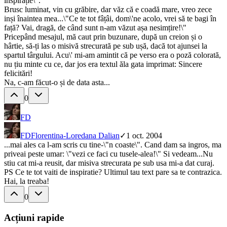
inspirație\".
Brusc luminat, vin cu grăbire, dar văz că e coadă mare, vreo zece
inși înaintea mea...\"Ce te tot fâțâi, dom\'ne acolo, vrei să te bagi în
față? Vai, dragă, de când sunt n-am văzut așa nesimțire!\"
Pricepând mesajul, mă caut prin buzunare, după un creion și o
hârtie, să-ți las o misivă strecurată pe sub ușă, dacă tot ajunsei la
spartul târgului. Acu\' mi-am amintit că pe verso era o poză colorată,
nu țiu minte cu ce, dar jos era textul ăla gata imprimat: Sincere
felicitări!
Na, c-am făcut-o și de data asta...
0
FD
FD
Florentina-Loredana Dalian
✓
1 oct. 2004
...mai ales ca l-am scris cu tine-\"n coaste\". Cand dam sa ingros, ma
priveai peste umar: \"vezi ce faci cu tusele-alea!\" Si vedeam...Nu
stiu cat mi-a reusit, dar misiva strecurata pe sub usa mi-a dat curaj.
PS Ce te tot vaiti de inspiratie? Ultimul tau text pare sa te contrazica.
Hai, la treaba!
0
Acțiuni rapide