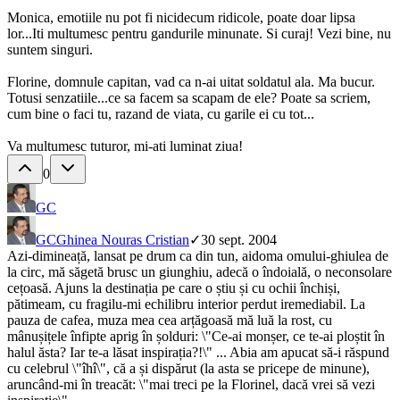
Monica, emotiile nu pot fi nicidecum ridicole, poate doar lipsa
lor...Iti multumesc pentru gandurile minunate. Si curaj! Vezi bine, nu
suntem singuri.
Florine, domnule capitan, vad ca n-ai uitat soldatul ala. Ma bucur.
Totusi senzatiile...ce sa facem sa scapam de ele? Poate sa scriem,
cum bine o faci tu, razand de viata, cu garile ei cu tot...
Va multumesc tuturor, mi-ati luminat ziua!
0
GC
GC
Ghinea Nouras Cristian
✓
30 sept. 2004
Azi-dimineață, lansat pe drum ca din tun, aidoma omului-ghiulea de
la circ, mă săgetă brusc un giunghiu, adecă o îndoială, o neconsolare
cețoasă. Ajuns la destinația pe care o știu și cu ochii închiși,
pătimeam, cu fragilu-mi echilibru interior perdut iremediabil. La
pauza de cafea, muza mea cea arțăgoasă mă luă la rost, cu
mânușițele înfipte aprig în șolduri: \"Ce-ai monșer, ce te-ai ploștit în
halul ăsta? Iar te-a lăsat inspirația?!\" ... Abia am apucat să-i răspund
cu celebrul \"îhî\", că a și dispărut (la asta se pricepe de minune),
aruncând-mi în treacăt: \"mai treci pe la Florinel, dacă vrei să vezi