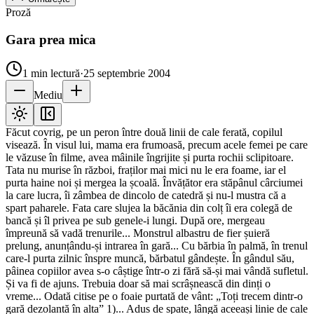
Proză
Gara prea mica
1
min lectură
·
25 septembrie 2004
Mediu
Făcut covrig, pe un peron între două linii de cale ferată, copilul
visează. În visul lui, mama era frumoasă, precum acele femei pe care
le văzuse în filme, avea mâinile îngrijite și purta rochii sclipitoare.
Tata nu murise în război, fraților mai mici nu le era foame, iar el
purta haine noi și mergea la școală. Învățător era stăpânul cârciumei
la care lucra, îi zâmbea de dincolo de catedră și nu-l mustra că a
spart paharele. Fata care slujea la băcănia din colț îi era colegă de
bancă și îl privea pe sub genele-i lungi. După ore, mergeau
împreună să vadă trenurile... Monstrul albastru de fier șuieră
prelung, anunțându-și intrarea în gară... Cu bărbia în palmă, în trenul
care-l purta zilnic înspre muncă, bărbatul gândește. În gândul său,
pâinea copiilor avea s-o câștige într-o zi fără să-și mai vândă sufletul.
Și va fi de ajuns. Trebuia doar să mai scrâșnească din dinți o
vreme... Odată citise pe o foaie purtată de vânt: „Toți trecem dintr-o
gară dezolantă în alta” 1)... Adus de spate, lângă aceeași linie de cale