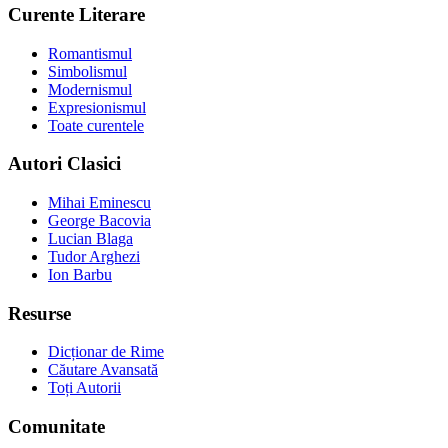
Curente Literare
Romantismul
Simbolismul
Modernismul
Expresionismul
Toate curentele
Autori Clasici
Mihai Eminescu
George Bacovia
Lucian Blaga
Tudor Arghezi
Ion Barbu
Resurse
Dicționar de Rime
Căutare Avansată
Toți Autorii
Comunitate