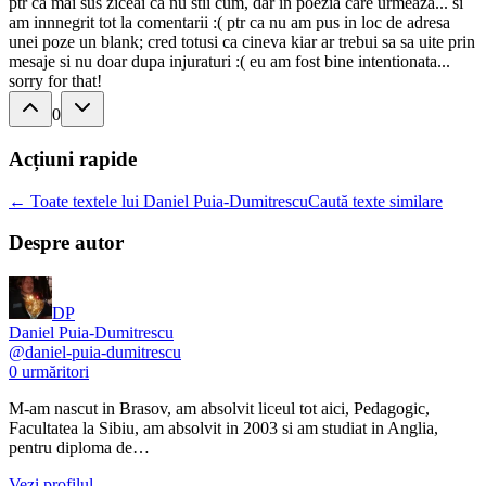
ptr ca mai sus ziceai ca nu stii cum, dar in poezia care urmeaza... si
am innnegrit tot la comentarii :( ptr ca nu am pus in loc de adresa
unei poze un blank; cred totusi ca cineva kiar ar trebui sa sa uite prin
mesaje si nu doar dupa injuraturi :( eu am fost bine intentionata...
sorry for that!
0
Acțiuni rapide
← Toate textele lui Daniel Puia-Dumitrescu
Caută texte similare
Despre autor
DP
Daniel Puia-Dumitrescu
@
daniel-puia-dumitrescu
0
urmăritori
M-am nascut in Brasov, am absolvit liceul tot aici, Pedagogic,
Facultatea la Sibiu, am absolvit in 2003 si am studiat in Anglia,
pentru diploma de…
Vezi profilul