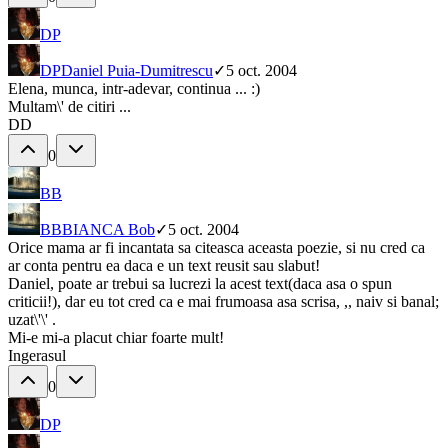
DP
DP
Daniel Puia-Dumitrescu
✓
5 oct. 2004
Elena, munca, intr-adevar, continua ... :)
Multam\' de citiri ...
DD
0
BB
BB
BIANCA Bob
✓
5 oct. 2004
Orice mama ar fi incantata sa citeasca aceasta poezie, si nu cred ca
ar conta pentru ea daca e un text reusit sau slabut!
Daniel, poate ar trebui sa lucrezi la acest text(daca asa o spun
criticii!), dar eu tot cred ca e mai frumoasa asa scrisa, ,, naiv si banal;
uzat\'\' .
Mi-e mi-a placut chiar foarte mult!
Ingerasul
0
DP