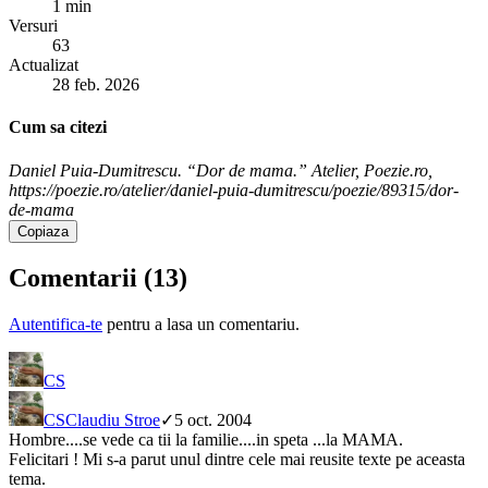
1 min
Versuri
63
Actualizat
28 feb. 2026
Cum sa citezi
Daniel Puia-Dumitrescu. “Dor de mama.” Atelier, Poezie.ro,
https://poezie.ro/atelier/daniel-puia-dumitrescu/poezie/89315/dor-
de-mama
Copiaza
Comentarii (
13
)
Autentifica-te
pentru a lasa un comentariu.
CS
CS
Claudiu Stroe
✓
5 oct. 2004
Hombre....se vede ca tii la familie....in speta ...la MAMA.
Felicitari ! Mi s-a parut unul dintre cele mai reusite texte pe aceasta
tema.