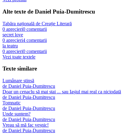
Alte texte de
Daniel Puia-Dumitrescu
Tabăra națională de Creație Literară
0
aprecieri
0
comentarii
secret love
0
aprecieri
4
comentarii
la teatru
0
aprecieri
0
comentarii
Vezi toate textele
Texte similare
Lumânare stinsă
de
Daniel Puia-Dumitrescu
Doar un cenaclu să mai stai ... sau Iașiul mai real ca niciodată
de
Daniel Puia-Dumitrescu
Tomnatic
de
Daniel Puia-Dumitrescu
Unde suntem?
de
Daniel Puia-Dumitrescu
Vreau să mă fac veșnic!
de
Daniel Puia-Dumitrescu