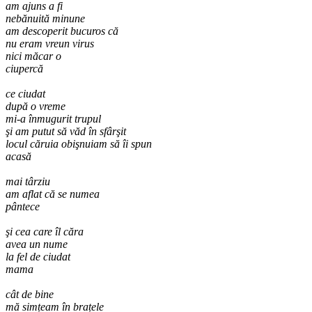
am ajuns a fi
nebănuită minune
am descoperit bucuros că
nu eram vreun virus
nici măcar o
ciupercă
ce ciudat
după o vreme
mi-a înmugurit trupul
şi am putut să văd în sfârşit
locul căruia obişnuiam să îi spun
acasă
mai târziu
am aflat că se numea
pântece
şi cea care îl căra
avea un nume
la fel de ciudat
mama
cât de bine
mă simțeam în brațele