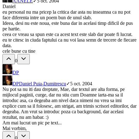
A
ANELE
✓
5 oct. 2004
Daniel
eu personal nu ma pricep la critica dar asta nu inseamna ca nu pot
face diferenta intre un poem bun de unul slab.
Ideea, desi nu este noua, este buna dar in acelasi timp dificil de pus
pe hartie.
ceea ce vreau sa spun este ca acest text este slab dar poate fi lucrat.
eu te citesc in ciuda faptului ca nu voi lasa semn de trecere de fiecare
data.
cele bune cu tine
0
DP
DP
Daniel Puia-Dumitrescu
✓
5 oct. 2004
Nu pot sa nu iti dau dreptate, Mae, dar textul are alta forma, pe
mijlocul paginii, curge, dar nu stiu cum Doamne iarta-ma sa il
introduc asa, ca degeaba am nivel daca nimeni nu vrea sa imi
explice cum sa il folosesc, am strigat, am trimis scrisori editorilor, dar
degeaba. Am vrut sa introduc poza ca background, dar acelasi
rezultat, nu am habar. :)
Am mai lucrat un pic pe text...
Mai vorbim,
0