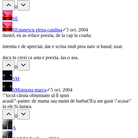
0
SE
SE
stanescu elena-catalina
✓
5 oct. 2004
daniel, eu as reface poezia, de la cap la coada;
intentia e de apreciat, dar e scrisa mult prea naiv si banal; uzat.
daca tu crezi ca asta e poezia, las-o asa.
0
SM
SM
simona marcu
✓
5 oct. 2004
\"locul căruia obișnuiam să îi spun
acasă\"-pantec de mama sau maini de barbat?Eu am gasit \"acasa\"
in ele.Si lumea.
0
A