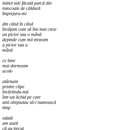
inimii tale făcută parcă din
rotocoale de căldură
împrejuru-mi
din când în când
învățam cum să îmi mai cresc
un picior sau o mână
depinde cum mă trezeam
a picior sau a
mână
ce bine
mai dormeam
acolo
atârnam
printre clipe
învârtindu-mă
într-un lichid pe care
unii obişnuiau să-l numească
timp
odată
am auzit
că au trecut