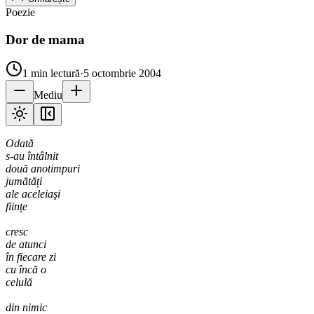
Poezie
Dor de mama
1
min lectură
·
5 octombrie 2004
Mediu
Odată
s-au întâlnit
două anotimpuri
jumătăți
ale aceleiaşi
ființe
cresc
de atunci
în fiecare zi
cu încă o
celulă
din nimic