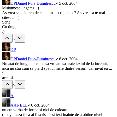
DP
Daniel Puia-Dumitrescu
✓
5 oct. 2004
Multumesc, ingeras! :)
As vrea sa te intreb de ce nu mai scrii, de ce? As vrea sa te mai
citesc ... :(
Scrie ...
Cu drag,
:)
0
DP
DP
Daniel Puia-Dumitrescu
✓
6 oct. 2004
Nu atat de lung, dar cam asa vroiam sa arate textul de la inceput,
inca nu stiu cum sa pierd spatiul mare dintre versuri, dar invat eu ...
:)
acelasi.
0
A
A
ANELE
✓
6 oct. 2004
nu era vorba de forma si nici de culoare.
(imagineaza-ti ca ai fi scris acest text inainte de a obtine nivel