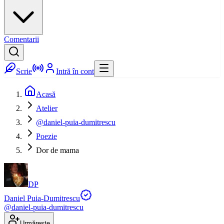
Comentarii
Scrie
Intră în cont
Acasă
Atelier
@daniel-puia-dumitrescu
Poezie
Dor de mama
DP
Daniel Puia-Dumitrescu
@
daniel-puia-dumitrescu
Urmărește