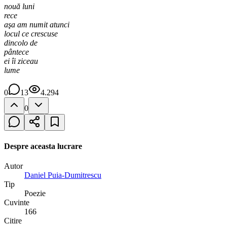
nouă luni
rece
aşa am numit atunci
locul ce crescuse
dincolo de
pântece
ei îi ziceau
lume
0
13
4.294
0
Despre aceasta lucrare
Autor
Daniel Puia-Dumitrescu
Tip
Poezie
Cuvinte
166
Citire