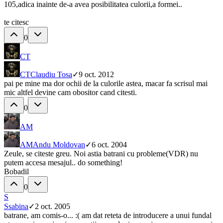
105,adica inainte de-a avea posibilitatea culorii,a formei..
te citesc
0
CT
CT
Claudiu Tosa
✓
9 oct. 2012
pai pe mine ma dor ochii de la culorile astea, macar fa scrisul mai
mic altfel devine cam obositor cand citesti.
0
AM
AM
Andu Moldovan
✓
6 oct. 2004
Zeule, se citeste greu. Noi astia batrani cu probleme(VDR) nu
putem accesa mesajul.. do something!
Bobadil
0
S
S
sabina
✓
2 oct. 2005
batrane, am comis-o... :( am dat reteta de introducere a unui fundal