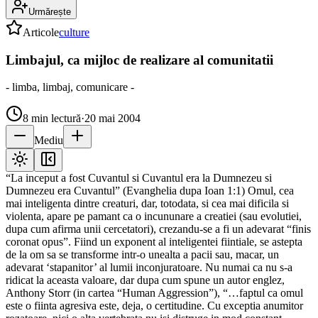
Urmărește
Articole
culture
Limbajul, ca mijloc de realizare al comunitatii
- limba, limbaj, comunicare -
8
min lectură
·
20 mai 2004
Mediu
“La inceput a fost Cuvantul si Cuvantul era la Dumnezeu si
Dumnezeu era Cuvantul” (Evanghelia dupa Ioan 1:1) Omul, cea
mai inteligenta dintre creaturi, dar, totodata, si cea mai dificila si
violenta, apare pe pamant ca o incununare a creatiei (sau evolutiei,
dupa cum afirma unii cercetatori), crezandu-se a fi un adevarat “finis
coronat opus”. Fiind un exponent al inteligentei fiintiale, se astepta
de la om sa se transforme intr-o unealta a pacii sau, macar, un
adevarat ‘stapanitor’ al lumii inconjuratoare. Nu numai ca nu s-a
ridicat la aceasta valoare, dar dupa cum spune un autor englez,
Anthony Storr (in cartea “Human Aggression”), “…faptul ca omul
este o fiinta agresiva este, deja, o certitudine. Cu exceptia anumitor