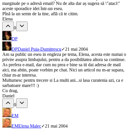
marginale pe o adresă email? Nu de alta dar aș sugera să \"ataci\"
aceste sporadice idei într-un eseu.
Pînă la un semn de la tine, află că te citim.
Elena
0
DP
DP
Daniel Puia-Dumitrescu
✓
21 mai 2004
Am sa public un eseu in engleza pe tema, Elena, acesta este numai o
privire asupra limbajului, pentru a da posibilitatea altora sa continue.
As prefera e-mail, dar cum nu prea e bine sa iti dai adresa de mail
aici, ma abtin, poate vorbim pe chat. Nici un articol nu m-ar supara,
chiar m-ar interesa.
Multumesc pentru trecere si La multi ani...si lasa curatenia azi, ca e
sarbatoare mare!!! :)
Cu drag,
Daniel
0
EM
EM
Elena Malec
✓
21 mai 2004