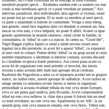
rozatoare, nici o alta vertebrata nu isi distruge in mod constant
membriii propriei specii… Realitatea sumbra este ca suntem cea mai
cruda si mai nemiloasa specie ce a pasit vreodata pe pamant.” Aici
intervine paradoxul, desi individualist, desi agresiv si viclean, omul
nu poate trai pe cont propriu. El se naste ca membru al unei specii,
ca parte a umanitatii si traieste in comunitate. Veriga a unui intreg
lant genetic, omul face legatura intre cei dinainte si urmasii sai, fara
macar sa vrea asta, e ceva intiparit, nu poate fi altfel. Avand ca tipar
genetic apartenenta la neamul omenesc, omul creste in familie, in
comunitatea, in ‘tribul’ in care s-a nascut. In cartea sa, “Good life”,
Nigel Biggar explica faptul ca omul a simtit nevoia crearii unor
legaturi inca din preistorie, in acest fel a aparut ‘tribul’, ca exponent
al unei vieti in comun. Putem defini ‘tribul’ ca un grup social al carui
membri impartasesc o identitate si interese comune, acestea ducand
la o loialitate reciproca foarte puternica. Am crezut pana acum ca
acest fel de organizare este unul primitiv si invechit, dar istoria
recenta a adus aceasta idée mult mai aproape decat credeam.
Razboiul din Yugoslavia a adus cu el separarea acestei tari in grupuri
entice, un razboi etnic, uneori aproape de salbaticie. Acest razboi ne
atrage atentia ca omenirea revine mereu si mereu la organizari
primordiale si aceasta rivalitate tribala nu este ceva strain Europei,
ceva ce am putea gasi undeva, prin Rwanda. Acest comportament
tribal nu este ceva nefiresc si, chiar daca poate fi folosit intr-un mod
cu totul revoltator, nu este ceva rau. Apartenenta la un ‘trib’, la un
anumit grup, este ceva innascut omului, este ceva firesc. Tribul este,