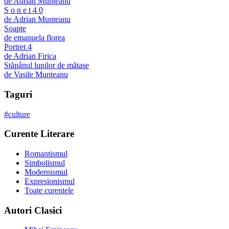
de
Adrian Munteanu
S o n e t 4 0
de
Adrian Munteanu
Soapte
de
emanuela florea
Portret 4
de
Adrian Firica
Stăpânul lupilor de mătase
de
Vasile Munteanu
Taguri
#
culture
Curente Literare
Romantismul
Simbolismul
Modernismul
Expresionismul
Toate curentele
Autori Clasici