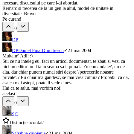
necesara discursului pe care l-ai abordat.
Remarc si trecerea de la un gen la altul, model de unitate in
diversitate. Bravo.
Pe curand
0
DP
DP
Daniel Puia-Dumitrescu
✓
21 mai 2004
Multam\' Adi! :)
Stii ce nu inteleg eu, faci un articol documentat, te zbati si vezi ca
nici un editor nu il ia in seama sa il puna la \'recomandate\', nu de
alta, dar chiar punem numai stiri despre \'petrecerile noastre
private\'? Eu chiar ma gandesc, se mai vrea cultura? Probabil ca da,
asa ca mai astept, poate il vede cineva.
Hai ca te salut, mai vorbim noi!
acelasi
0
SC
Distincție acordată
SC
silvia caloianu
✓
21 mai 2004