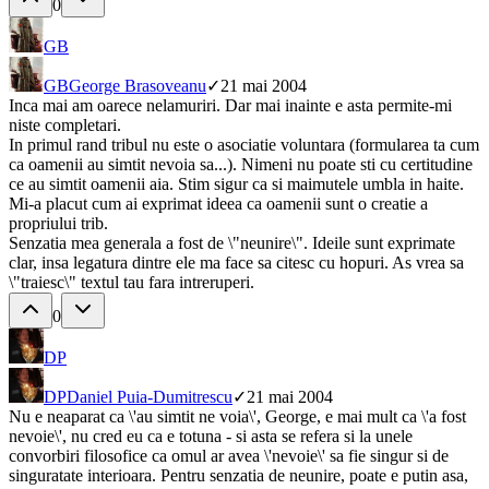
0
GB
GB
George Brasoveanu
✓
21 mai 2004
Inca mai am oarece nelamuriri. Dar mai inainte e asta permite-mi
niste completari.
In primul rand tribul nu este o asociatie voluntara (formularea ta cum
ca oamenii au simtit nevoia sa...). Nimeni nu poate sti cu certitudine
ce au simtit oamenii aia. Stim sigur ca si maimutele umbla in haite.
Mi-a placut cum ai exprimat ideea ca oamenii sunt o creatie a
propriului trib.
Senzatia mea generala a fost de \"neunire\". Ideile sunt exprimate
clar, insa legatura dintre ele ma face sa citesc cu hopuri. As vrea sa
\"traiesc\" textul tau fara intreruperi.
0
DP
DP
Daniel Puia-Dumitrescu
✓
21 mai 2004
Nu e neaparat ca \'au simtit ne voia\', George, e mai mult ca \'a fost
nevoie\', nu cred eu ca e totuna - si asta se refera si la unele
convorbiri filosofice ca omul ar avea \'nevoie\' sa fie singur si de
singuratate interioara. Pentru senzatia de neunire, poate e putin asa,