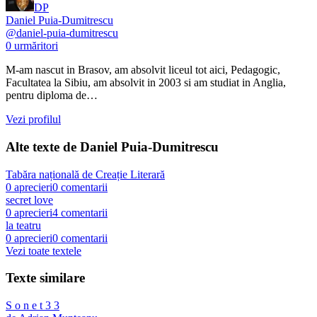
DP
Daniel Puia-Dumitrescu
@
daniel-puia-dumitrescu
0
urmăritori
M-am nascut in Brasov, am absolvit liceul tot aici, Pedagogic,
Facultatea la Sibiu, am absolvit in 2003 si am studiat in Anglia,
pentru diploma de…
Vezi profilul
Alte texte de
Daniel Puia-Dumitrescu
Tabăra națională de Creație Literară
0
aprecieri
0
comentarii
secret love
0
aprecieri
4
comentarii
la teatru
0
aprecieri
0
comentarii
Vezi toate textele
Texte similare
S o n e t 3 3