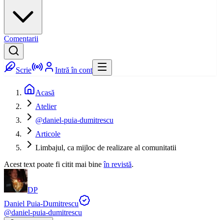
Comentarii
Scrie
Intră în cont
Acasă
Atelier
@daniel-puia-dumitrescu
Articole
Limbajul, ca mijloc de realizare al comunitatii
Acest text poate fi citit mai bine
în revistă
.
DP
Daniel Puia-Dumitrescu
@
daniel-puia-dumitrescu