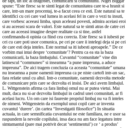
de fapt, un loc al dragostei, comunicarii si comuniunii. Nigel Biggar
spune: “Este firesc sa te simti legat de comunitatea care te-a hranit si
care, intr-un mare procentaj, te-a facut ceea ce esti. Este natural sa te
identifici cu cei care vad lumea in acelasi fel in care o vezi tu insuti,
care vorbesc aceeasi limba, spun aceleasi povesti, admira aceiasi eroi
si au aceeasi scara de valori. Este natural sa te simti atras de catre cei
care au aceeasi imagine despre realitate ca si tine, astfel
confirmandu-ti opinia ca fiind cea corecta. Este firesc sa ii iubesti pe
cei cu care poti usor comunica, pe cei pe care ii intelegi deja si pe cei
de care esti deja inteles. Este normal sa iti iubesti aproapele.” De ce
vorbim mai intai despre ‘comunitate’? Pentru ca ea sta la baza
comunicarii, la baza limbajului. Cuvantul “comunitate” vine din
latinescul “communeo” si inseamna “a pune impreuna, a aduce
impreuna”. De aici tragem concluzia ca aceasta “comunitate” umana
nu inseamna a pune oamenii impreuna ca pe niste cartofi intr-un sac,
fara relatie unul cu altul. Intr-o comunitate, oamenii dezvolta metode
de comunicare prin care se dezvolta ei insisi. De aici avem limbajul.
L. Wittgenstein afirma ca fara limbaj omul nu ar putea vietui. Mai
mult, daca nu si-ar dezvolta limbajul in cadrul unei comunitati, ar fi
acelasi lucru. Un om care isi faureste propriul limbaj nu va fi inteles
de nimeni. Wittgenstein da exemplul unui copil care ar inventa
cuvantul ‘durere’. (in cartea “Investigatii filosofice”) In situatia
actuala, in care semnificatia cuvantului ne este familiara, ne e usor sa
raspundem la nevoile copilului, insa daca nu am face legatura intre
simtamantul (pare mai potrivit decat ‘sentimentul’) ce ‘ a produs’