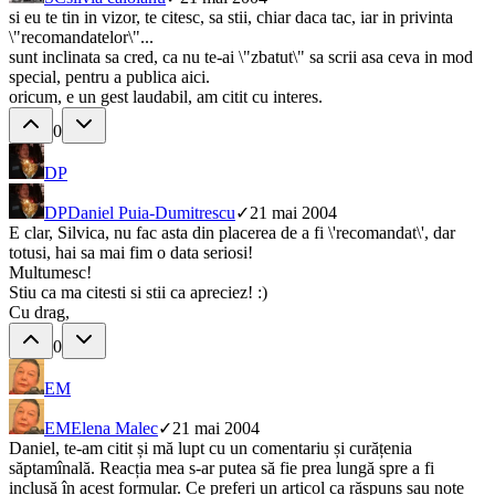
si eu te tin in vizor, te citesc, sa stii, chiar daca tac, iar in privinta
\"recomandatelor\"...
sunt inclinata sa cred, ca nu te-ai \"zbatut\" sa scrii asa ceva in mod
special, pentru a publica aici.
oricum, e un gest laudabil, am citit cu interes.
0
DP
DP
Daniel Puia-Dumitrescu
✓
21 mai 2004
E clar, Silvica, nu fac asta din placerea de a fi \'recomandat\', dar
totusi, hai sa mai fim o data seriosi!
Multumesc!
Stiu ca ma citesti si stii ca apreciez! :)
Cu drag,
0
EM
EM
Elena Malec
✓
21 mai 2004
Daniel, te-am citit și mă lupt cu un comentariu și curățenia
săptamînală. Reacția mea s-ar putea să fie prea lungă spre a fi
inclusă în acest formular. Ce preferi un articol ca răspuns sau note