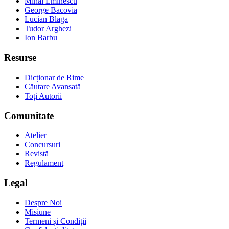
Mihai Eminescu
George Bacovia
Lucian Blaga
Tudor Arghezi
Ion Barbu
Resurse
Dicționar de Rime
Căutare Avansată
Toți Autorii
Comunitate
Atelier
Concursuri
Revistă
Regulament
Legal
Despre Noi
Misiune
Termeni și Condiții