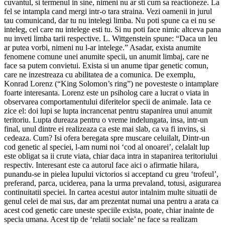
cuvantul, si termenul in sine, nimeni nu ar sti cum sa reactioneze. La
fel se intampla cand mergi intr-o tara straina. Vezi oamenii in jurul
tau comunicand, dar tu nu intelegi limba. Nu poti spune ca ei nu se
inteleg, cel care nu intelege esti tu. Si nu poti face nimic altceva pana
nu inveti limba tarii respective. L. Wittgenstein spune: “Daca un leu
ar putea vorbi, nimeni nu l-ar intelege.” Asadar, exista anumite
fenomene comune unei anumite specii, un anumit limbaj, care ne
face sa putem convietui. Exista si un anume tipar genetic comun,
care ne inzestreaza cu abilitatea de a comunica. De exemplu,
Konrad Lorenz (“King Solomon’s ring”) ne povesteste o intamplare
foarte interesanta. Lorenz este un psiholog care a lucrat o viata in
observarea comportamentului diferitelor specii de animale. Iata ce
zice el: doi lupi se lupta incrancenat pentru stapanirea unui anumit
teritoriu. Lupta dureaza pentru o vreme indelungata, insa, intr-un
final, unul dintre ei realizeaza ca este mai slab, ca va fi invins, si
cedeaza. Cum? Isi ofera beregata spre muscare celuilalt, Dintr-un
cod genetic al speciei, l-am numi noi ‘cod al onoarei’, celalalt lup
este obligat sa ii crute viata, chiar daca intra in stapanirea teritoriului
respectiv. Interesant este ca autorul face aici o afirmatie hilara,
punandu-se in pielea lupului victorios si acceptand cu greu ‘trofeul’,
preferand, parca, uciderea, pana la urma prevaland, totusi, asigurarea
continuitatii speciei. In cartea acestui autor intalnim multe situatii de
genul celei de mai sus, dar am prezentat numai una pentru a arata ca
acest cod genetic care uneste speciile exista, poate, chiar inainte de
specia umana. Acest tip de ‘relatii sociale’ ne face sa realizam