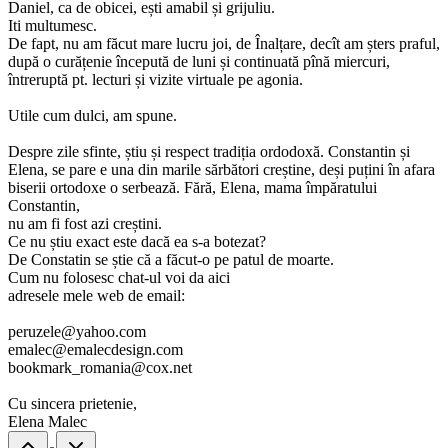
Daniel, ca de obicei, ești amabil și grijuliu.
Iti multumesc.
De fapt, nu am făcut mare lucru joi, de Înalțare, decît am șters praful,
după o curățenie începută de luni și continuată pînă miercuri,
întreruptă pt. lecturi și vizite virtuale pe agonia.
Utile cum dulci, am spune.
Despre zile sfinte, știu și respect tradiția ordodoxă. Constantin și
Elena, se pare e una din marile sărbători creștine, deși puțini în afara
biserii ortodoxe o serbează. Fără, Elena, mama împăratului
Constantin,
nu am fi fost azi creștini.
Ce nu știu exact este dacă ea s-a botezat?
De Constatin se știe că a făcut-o pe patul de moarte.
Cum nu folosesc chat-ul voi da aici
adresele mele web de email:
peruzele@yahoo.com
emalec@emalecdesign.com
bookmark_romania@cox.net
Cu sincera prietenie,
Elena Malec