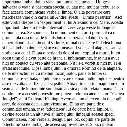
importanta limbajului in viata, nu numai cea umana. Un gest
salveaza o viata si pastreaza specia, cu atat mai mult ar trebui sa o
faca aceasta comunicare verbala, limba. O alta povestire care
marcheaza vine din cartea lui Andrei Plesu, “Limba pasarilor”. Aici
este vorba despre un ‘experiment’ al lui Alexandru cel Mare. Acesta
important lider era foarte interesat in ceea ce priveste limbajul si
comunicarea. Se spune ca, la un moment dat, ar fi poruncit ca un
prunc abia nascut sa fie inchis intr-o camera a palatului sau,
nepermitandu-i-se nimanui sa intre, numai celei care ii dadea hrana
si ii schimba hainutele, si aceasta neavand voie sa il alapteze sau sa
vorbeasca cu el. Dupa o perioada de doi ani, copilul a murit, In tot
acest timp el a avut parte de hrana si imbracaminte, insa nu a avut
nici un contact cu vreo alta persoana. Nu i s-a vorbit si nici nu i s-a
aratat afectiune. Lipsa limbajului l-a omorat. Pornind de la alaptare,
de la interactiunea cu mediul inconjurator, pana la limba si
comunicare verbala, copilul are nevoie de mai multe mijloace pentru
a se dezvolta atat fizic, cat si psihic. Abia prin aceste imagini ne dam
seama cat de importante sunt toate acestea pentru viata umana. Ca o
continuare a acestei povestiri, ne putem indrepta atentia spre “Cartea
Junglei”, a lui Rudyard Kipling. Avem aici un alt exemplu de copil
care, de aceasta data, supravietuieste. El nu are parte de o
comunitate umana, insa ‘adoptarea’ lui de catre haita lupilor, ii
devine acces la un alt nivel al limbajului, limbajul acestei specii.
Comunicarea, non-verbala, desigur, are loc, copilul are parte de
‘afectiune’ si de limbaj, de aceea supravietuieste. Si aici ii dam