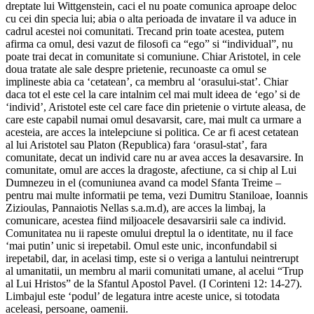
dreptate lui Wittgenstein, caci el nu poate comunica aproape deloc
cu cei din specia lui; abia o alta perioada de invatare il va aduce in
cadrul acestei noi comunitati. Trecand prin toate acestea, putem
afirma ca omul, desi vazut de filosofi ca “ego” si “individual”, nu
poate trai decat in comunitate si comuniune. Chiar Aristotel, in cele
doua tratate ale sale despre prietenie, recunoaste ca omul se
implineste abia ca ‘cetatean’, ca membru al ‘orasului-stat’. Chiar
daca tot el este cel la care intalnim cel mai mult ideea de ‘ego’ si de
‘individ’, Aristotel este cel care face din prietenie o virtute aleasa, de
care este capabil numai omul desavarsit, care, mai mult ca urmare a
acesteia, are acces la intelepciune si politica. Ce ar fi acest cetatean
al lui Aristotel sau Platon (Republica) fara ‘orasul-stat’, fara
comunitate, decat un individ care nu ar avea acces la desavarsire. In
comunitate, omul are acces la dragoste, afectiune, ca si chip al Lui
Dumnezeu in el (comuniunea avand ca model Sfanta Treime –
pentru mai multe informatii pe tema, vezi Dumitru Staniloae, Ioannis
Zizioulas, Pannaiotis Nellas s.a.m.d), are acces la limbaj, la
comunicare, acestea fiind miljoacele desavarsirii sale ca individ.
Comunitatea nu ii rapeste omului dreptul la o identitate, nu il face
‘mai putin’ unic si irepetabil. Omul este unic, inconfundabil si
irepetabil, dar, in acelasi timp, este si o veriga a lantului neintrerupt
al umanitatii, un membru al marii comunitati umane, al acelui “Trup
al Lui Hristos” de la Sfantul Apostol Pavel. (I Corinteni 12: 14-27).
Limbajul este ‘podul’ de legatura intre aceste unice, si totodata
aceleasi, persoane, oamenii.