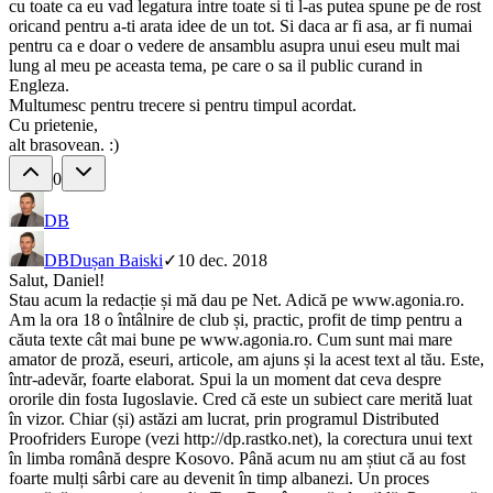
cu toate ca eu vad legatura intre toate si ti l-as putea spune pe de rost
oricand pentru a-ti arata idee de un tot. Si daca ar fi asa, ar fi numai
pentru ca e doar o vedere de ansamblu asupra unui eseu mult mai
lung al meu pe aceasta tema, pe care o sa il public curand in
Engleza.
Multumesc pentru trecere si pentru timpul acordat.
Cu prietenie,
alt brasovean. :)
0
DB
DB
Dușan Baiski
✓
10 dec. 2018
Salut, Daniel!
Stau acum la redacție și mă dau pe Net. Adică pe www.agonia.ro.
Am la ora 18 o întâlnire de club și, practic, profit de timp pentru a
căuta texte cât mai bune pe www.agonia.ro. Cum sunt mai mare
amator de proză, eseuri, articole, am ajuns și la acest text al tău. Este,
într-adevăr, foarte elaborat. Spui la un moment dat ceva despre
ororile din fosta Iugoslavie. Cred că este un subiect care merită luat
în vizor. Chiar (și) astăzi am lucrat, prin programul Distributed
Proofriders Europe (vezi http://dp.rastko.net), la corectura unui text
în limba română despre Kosovo. Până acum nu am știut că au fost
foarte mulți sârbi care au devenit în timp albanezi. Un proces