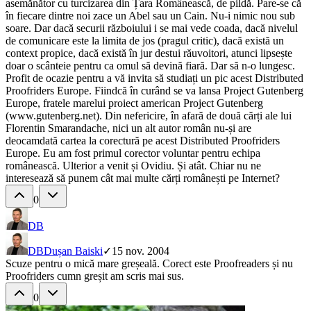
asemănător cu turcizarea din Țara Românească, de pildă. Pare-se că
în fiecare dintre noi zace un Abel sau un Cain. Nu-i nimic nou sub
soare. Dar dacă securii războiului i se mai vede coada, dacă nivelul
de comunicare este la limita de jos (pragul critic), dacă există un
context propice, dacă există în jur destui răuvoitori, atunci lipsește
doar o scânteie pentru ca omul să devină fiară. Dar să n-o lungesc.
Profit de ocazie pentru a vă invita să studiați un pic acest Distributed
Proofriders Europe. Fiindcă în curând se va lansa Project Gutenberg
Europe, fratele marelui proiect american Project Gutenberg
(www.gutenberg.net). Din nefericire, în afară de două cărți ale lui
Florentin Smarandache, nici un alt autor român nu-și are
deocamdată cartea la corectură pe acest Distributed Proofriders
Europe. Eu am fost primul corector voluntar pentru echipa
românească. Ulterior a venit și Ovidiu. Și atât. Chiar nu ne
interesează să punem cât mai multe cărți românești pe Internet?
0
DB
DB
Dușan Baiski
✓
15 nov. 2004
Scuze pentru o mică mare greșeală. Corect este Proofreaders și nu
Proofriders cumn greșit am scris mai sus.
0