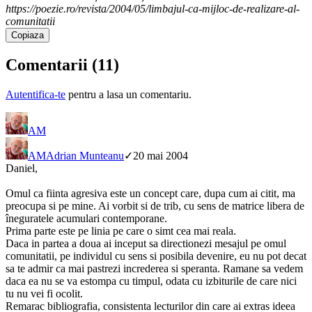
https://poezie.ro/revista/2004/05/limbajul-ca-mijloc-de-realizare-al-
comunitatii
Copiaza
Comentarii (
11
)
Autentifica-te
pentru a lasa un comentariu.
AM
AM
Adrian Munteanu
✓
20 mai 2004
Daniel,
Omul ca fiinta agresiva este un concept care, dupa cum ai citit, ma
preocupa si pe mine. Ai vorbit si de trib, cu sens de matrice libera de
îneguratele acumulari contemporane.
Prima parte este pe linia pe care o simt cea mai reala.
Daca in partea a doua ai inceput sa directionezi mesajul pe omul
comunitatii, pe individul cu sens si posibila devenire, eu nu pot decat
sa te admir ca mai pastrezi increderea si speranta. Ramane sa vedem
daca ea nu se va estompa cu timpul, odata cu izbiturile de care nici
tu nu vei fi ocolit.
Remarac bibliografia, consistenta lecturilor din care ai extras ideea