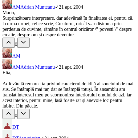
AM
Adrian Munteanu
✓
21 apr. 2004
Maria,
Surprinzătoare interpretare, dar adevărată în finalitatea ei, pentru că,
la urma urmei, cel ce scrie, Creatorul, oricât s-ar disimula prin
perdeaua de cuvinte, rămâne în centrul oricăror \" povești \" despre
creatie, despre om și despre devenire.
0
AM
AM
Adrian Munteanu
✓
21 apr. 2004
Elia,
Adfevărată remarca ta privind caracterul de idilă al sonetului de mai
sus. Se întâmplă mai rar, dar se întâmplă totuși. În ansamblu am
translat interesul meu pe scormonirea interiorului omului de azi, iar
acest interior, pentru mine, lasă foarte rar și anevoie loc pentru
iubire. Din păcate.
0
DT