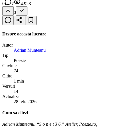
0
7
4.928
0
Despre aceasta lucrare
Autor
Adrian Munteanu
Tip
Poezie
Cuvinte
74
Citire
1 min
Versuri
14
Actualizat
28 feb. 2026
Cum sa citezi
Adrian Munteanu. “S o n e t 3 6.” Atelier, Poezie.ro,