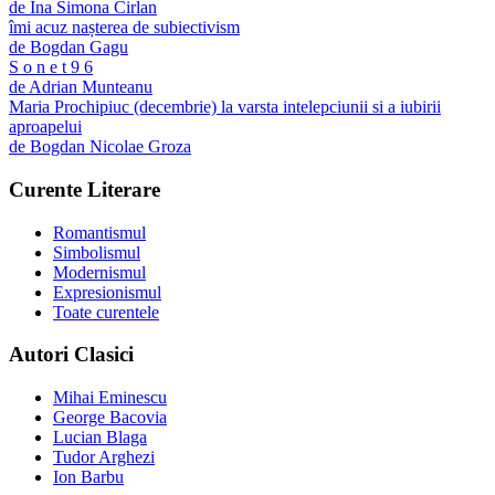
de
Ina Simona Cirlan
îmi acuz nașterea de subiectivism
de
Bogdan Gagu
S o n e t 9 6
de
Adrian Munteanu
Maria Prochipiuc (decembrie) la varsta intelepciunii si a iubirii
aproapelui
de
Bogdan Nicolae Groza
Curente Literare
Romantismul
Simbolismul
Modernismul
Expresionismul
Toate curentele
Autori Clasici
Mihai Eminescu
George Bacovia
Lucian Blaga
Tudor Arghezi
Ion Barbu