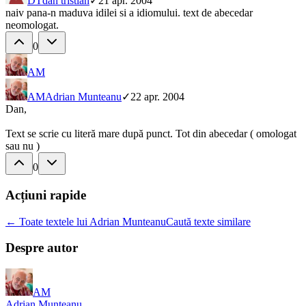
DT
dan tristian
✓
21 apr. 2004
naiv pana-n maduva idilei si a idiomului. text de abecedar
neomologat.
0
AM
AM
Adrian Munteanu
✓
22 apr. 2004
Dan,
Text se scrie cu literă mare după punct. Tot din abecedar ( omologat
sau nu )
0
Acțiuni rapide
← Toate textele lui Adrian Munteanu
Caută texte similare
Despre autor
AM
Adrian Munteanu