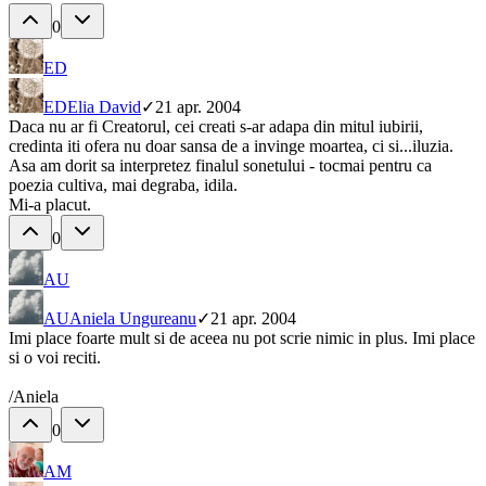
0
ED
ED
Elia David
✓
21 apr. 2004
Daca nu ar fi Creatorul, cei creati s-ar adapa din mitul iubirii,
credinta iti ofera nu doar sansa de a invinge moartea, ci si...iluzia.
Asa am dorit sa interpretez finalul sonetului - tocmai pentru ca
poezia cultiva, mai degraba, idila.
Mi-a placut.
0
AU
AU
Aniela Ungureanu
✓
21 apr. 2004
Imi place foarte mult si de aceea nu pot scrie nimic in plus. Imi place
si o voi reciti.
/Aniela
0
AM