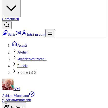
Comentarii
Scrie
Intră în cont
Acasă
Atelier
@adrian-munteanu
Poezie
S o n e t 3 6
AM
Adrian Munteanu
@
adrian-munteanu
Urmărește