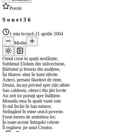
Poezie
S o n e t 3 6
1
min lectură
·
21 aprilie 2004
Mediu
Omul creat in spații nesfârșite,
Sublimul Elohim din străvechime,
Bărbatul și femeia din mulțime,
Își făuresc altar în lumi slăvite.
Azteci, persani făuritori de rime,
Druizi, incași privind spre zări albite
Sau caldeeni, olmeci din țări lovite
Au zeii lor purtați spre înălțime.
Monada mea în spatii vaste este
Și mă înclin în fața tuturor,
Strângând în mine unică poveste.
Furat mereu de amintirea lor,
În toate-aceste întrupări celeste
Îl regăsesc pe unul Creator.