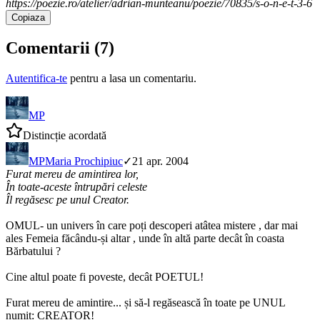
https://poezie.ro/atelier/adrian-munteanu/poezie/70835/s-o-n-e-t-3-6
Copiaza
Comentarii (
7
)
Autentifica-te
pentru a lasa un comentariu.
MP
Distincție acordată
MP
Maria Prochipiuc
✓
21 apr. 2004
Furat mereu de amintirea lor,
În toate-aceste întrupări celeste
Îl regăsesc pe unul Creator.
OMUL- un univers în care poți descoperi atâtea mistere , dar mai
ales Femeia făcându-și altar , unde în altă parte decât în coasta
Bărbatului ?
Cine altul poate fi poveste, decât POETUL!
Furat mereu de amintire... și să-l regăsească în toate pe UNUL
numit: CREATOR!