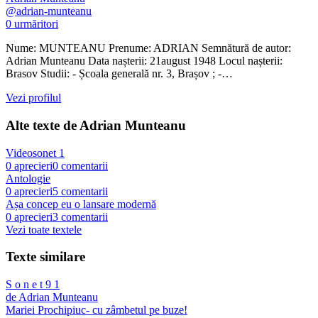
@
adrian-munteanu
0
urmăritori
Nume: MUNTEANU Prenume: ADRIAN Semnătură de autor:
Adrian Munteanu Data nașterii: 21august 1948 Locul nașterii:
Brasov Studii: - Școala generală nr. 3, Brașov ; -…
Vezi profilul
Alte texte de
Adrian Munteanu
Videosonet 1
0
aprecieri
0
comentarii
Antologie
0
aprecieri
5
comentarii
Așa concep eu o lansare modernă
0
aprecieri
3
comentarii
Vezi toate textele
Texte similare
S o n e t 9 1
de
Adrian Munteanu
Mariei Prochipiuc- cu zâmbetul pe buze!