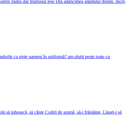
ufere piatra dar frumosul iese Din adâncimea gândului deplin. Încet,
gândurile ca niște oameni în uniformă? am plutit peste toate cu
piii să iubească, să cânte Codrii de aramă, să-i frământe, Lăsați-i să