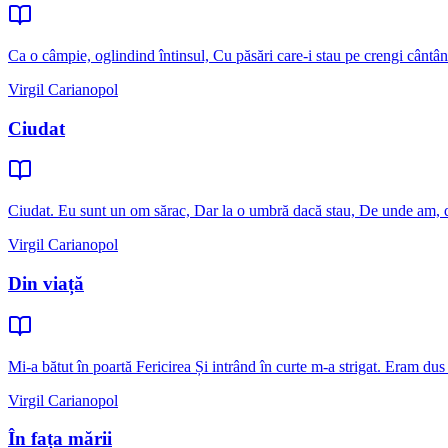
Ca o câmpie, oglindind întinsul, Cu păsări care-i stau pe crengi cântâ
Virgil Carianopol
Ciudat
Ciudat. Eu sunt un om sărac, Dar la o umbră dacă stau, De unde am, d
Virgil Carianopol
Din viață
Mi-a bătut în poartă Fericirea Și intrând în curte m-a strigat. Eram dus 
Virgil Carianopol
În fața mării