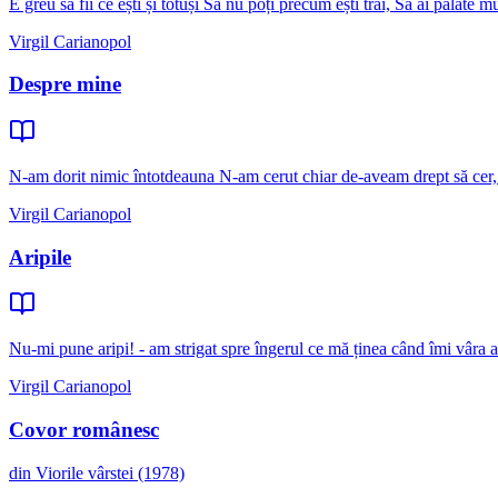
E greu să fii ce ești și totuși Să nu poți precum ești trăi, Să ai palate 
Virgil Carianopol
Despre mine
N-am dorit nimic întotdeauna N-am cerut chiar de-aveam drept să cer,
Virgil Carianopol
Aripile
Nu-mi pune aripi! - am strigat spre îngerul ce mă ținea când îmi vâra a
Virgil Carianopol
Covor românesc
din Viorile vârstei (1978)