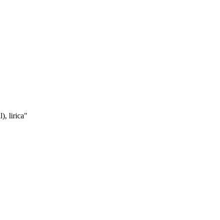
), lirica
"