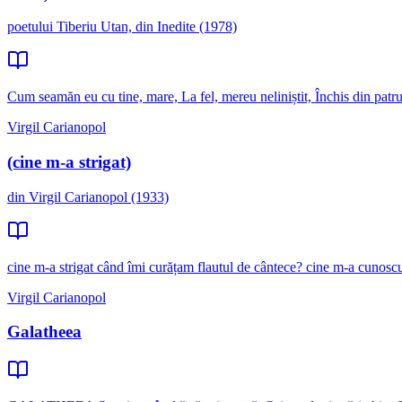
poetului Tiberiu Utan, din Inedite (1978)
Cum seamăn eu cu tine, mare, La fel, mereu neliniștit, Închis din patru
Virgil Carianopol
(cine m-a strigat)
din Virgil Carianopol (1933)
cine m-a strigat când îmi curățam flautul de cântece? cine m-a cunoscut
Virgil Carianopol
Galatheea