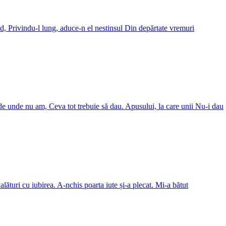
nd, Privindu-l lung, aduce-n el nestinsul Din depărtate vremuri
e unde nu am, Ceva tot trebuie să dau. Apusului, la care unii Nu-i dau
alături cu iubirea. A-nchis poarta iute și-a plecat. Mi-a bătut