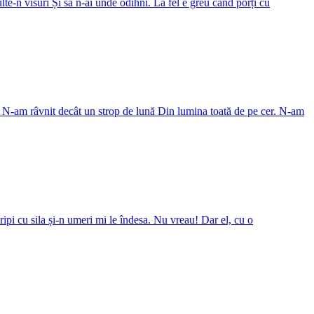
multe-n visuri Și să n-ai unde odihni. La fel e greu când porți cu
 N-am râvnit decât un strop de lună Din lumina toată de pe cer. N-am
ripi cu sila și-n umeri mi le îndesa. Nu vreau! Dar el, cu o