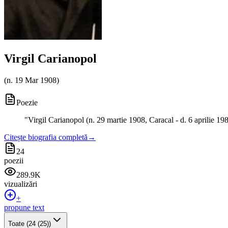
Virgil Carianopol
(
n. 19 Mar 1908
)
Poezie
"
Virgil Carianopol (n. 29 martie 1908, Caracal - d. 6 aprilie 198
Citește biografia completă
→
24
poezii
289.9K
vizualizări
+
propune text
Toate
(24 (25))