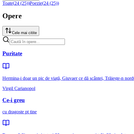
Toate
(
24 (25)
)
Poezie
(
24 (25)
)
Opere
Cele mai citite
Puritate
Hermina-i doar un pic de viață, Giuvaer ce dă scântei, Trăiește-n nordu
Virgil Carianopol
Ce-i greu
cu dragoste pt tine