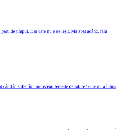
 părți de timpul, Din care nu e de ieșit. Mă zbat adânc, fără
 când în suflet îmi putrezeau femeile de iubire? cine mi-a întins