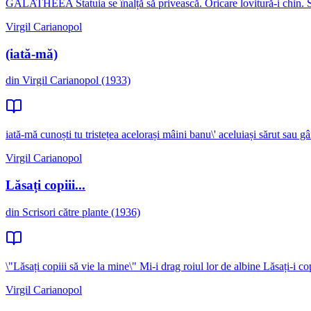
GALATHEEA Statuia se înalță să privească. Oricare lovitură-i chin. S
Virgil Carianopol
(iată-mă)
din Virgil Carianopol (1933)
iată-mă cunoști tu tristețea acelorași mâini banu\' aceluiași sărut sau 
Virgil Carianopol
Lăsați copiii...
din Scrisori către plante (1936)
\"Lăsați copiii să vie la mine\" Mi-i drag roiul lor de albine Lăsați-i co
Virgil Carianopol