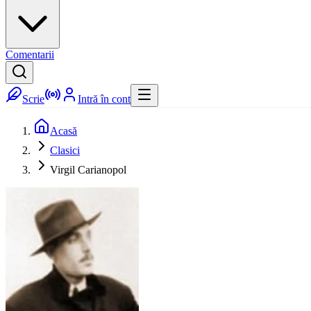
Comentarii
Scrie
Intră în cont
Acasă
Clasici
Virgil Carianopol