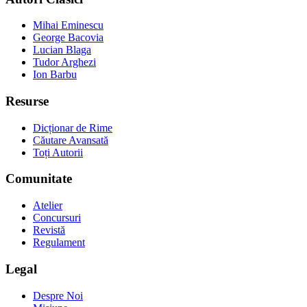
Mihai Eminescu
George Bacovia
Lucian Blaga
Tudor Arghezi
Ion Barbu
Resurse
Dicționar de Rime
Căutare Avansată
Toți Autorii
Comunitate
Atelier
Concursuri
Revistă
Regulament
Legal
Despre Noi