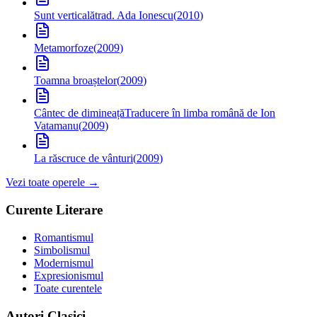
Sunt verticală
trad. Ada Ionescu
(
2010
)
Metamorfoze
(
2009
)
Toamna broaștelor
(
2009
)
Cântec de dimineață
Traducere în limba română de Ion
Vatamanu
(
2009
)
La răscruce de vânturi
(
2009
)
Vezi toate operele →
Curente Literare
Romantismul
Simbolismul
Modernismul
Expresionismul
Toate curentele
Autori Clasici