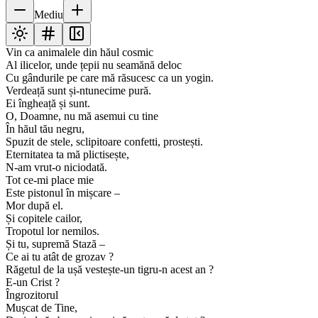
Mediu
Vin ca animalele din hăul cosmic
Al ilicelor, unde țepii nu seamănă deloc
Cu gândurile pe care mă răsucesc ca un yogin.
Verdeață sunt și-ntunecime pură.
Ei îngheață și sunt.
O, Doamne, nu mă asemui cu tine
În hăul tău negru,
Spuzit de stele, sclipitoare confetti, prostești.
Eternitatea ta mă plictisește,
N-am vrut-o niciodată.
Tot ce-mi place mie
Este pistonul în mișcare –
Mor după el.
Și copitele cailor,
Tropotul lor nemilos.
Și tu, supremă Stază –
Ce ai tu atât de grozav ?
Răgetul de la ușă vestește-un tigru-n acest an ?
E-un Crist ?
Îngrozitorul
Mușcat de Tine,