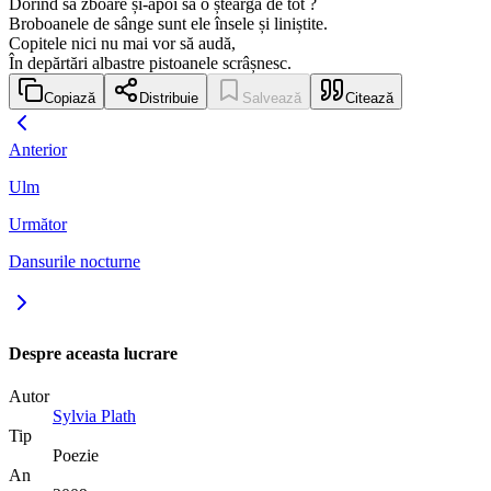
Dorind să zboare și-apoi să o șteargă de tot ?
Broboanele de sânge sunt ele însele și liniștite.
Copitele nici nu mai vor să audă,
În depărtări albastre pistoanele scrâșnesc.
Copiază
Distribuie
Salvează
Citează
Anterior
Ulm
Următor
Dansurile nocturne
Despre aceasta lucrare
Autor
Sylvia Plath
Tip
Poezie
An