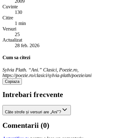
2009
Cuvinte
130
Citire
1 min
Versuri
25
Actualizat
28 feb. 2026
Cum sa citezi
Sylvia Plath. “Ani.” Clasici, Poezie.ro,
https://poezie.ro/clasici/sylvia-plath/poezie/ani
Copiaza
Intrebari frecvente
Câte strofe și versuri are „Ani"?
Comentarii (
0
)