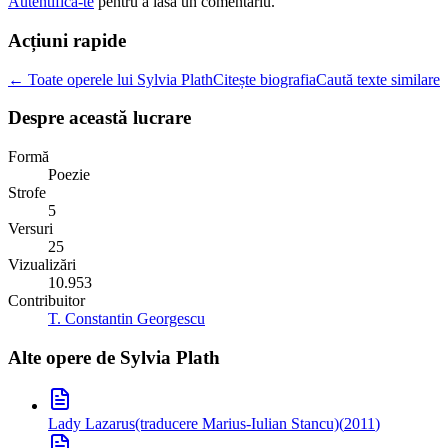
Autentifica-te
pentru a lasa un comentariu.
Acțiuni rapide
← Toate operele lui Sylvia Plath
Citește biografia
Caută texte similare
Despre această lucrare
Formă
Poezie
Strofe
5
Versuri
25
Vizualizări
10.953
Contribuitor
T. Constantin Georgescu
Alte opere de
Sylvia Plath
Lady Lazarus
(traducere Marius-Iulian Stancu)
(
2011
)