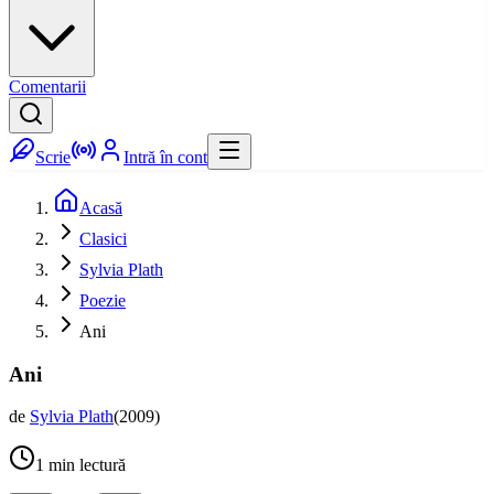
Comentarii
Scrie
Intră în cont
Acasă
Clasici
Sylvia Plath
Poezie
Ani
Ani
de
Sylvia Plath
(
2009
)
1
min lectură