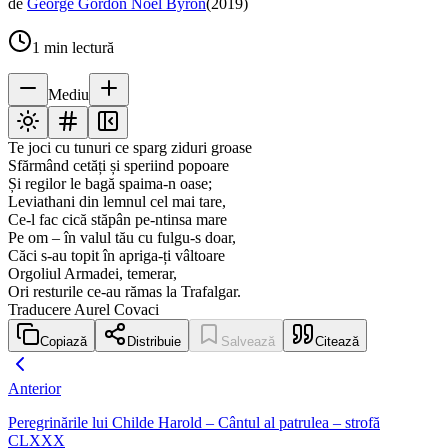
de
George Gordon Noel Byron
(
2019
)
1
min lectură
Mediu
Te joci cu tunuri ce sparg ziduri groase
Sfărmând cetăți și speriind popoare
Și regilor le bagă spaima-n oase;
Leviathani din lemnul cel mai tare,
Ce-l fac cică stăpân pe-ntinsa mare
Pe om – în valul tău cu fulgu-s doar,
Căci s-au topit în apriga-ți vâltoare
Orgoliul Armadei, temerar,
Ori resturile ce-au rămas la Trafalgar.
Traducere Aurel Covaci
Copiază
Distribuie
Salvează
Citează
Anterior
Peregrinările lui Childe Harold – Cântul al patrulea – strofă
CLXXX