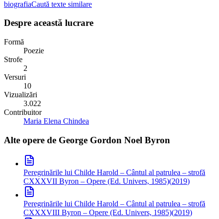
biografia
Caută texte similare
Despre această lucrare
Formă
Poezie
Strofe
2
Versuri
10
Vizualizări
3.022
Contribuitor
Maria Elena Chindea
Alte opere de
George Gordon Noel Byron
Peregrinările lui Childe Harold – Cântul al patrulea – strofă
CXXXVII
Byron – Opere (Ed. Univers, 1985)
(
2019
)
Peregrinările lui Childe Harold – Cântul al patrulea – strofă
CXXXVIII
Byron – Opere (Ed. Univers, 1985)
(
2019
)