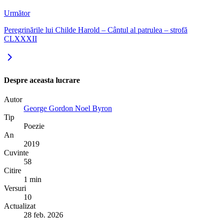
Următor
Peregrinările lui Childe Harold – Cântul al patrulea – strofă
CLXXXII
Despre aceasta lucrare
Autor
George Gordon Noel Byron
Tip
Poezie
An
2019
Cuvinte
58
Citire
1 min
Versuri
10
Actualizat
28 feb. 2026