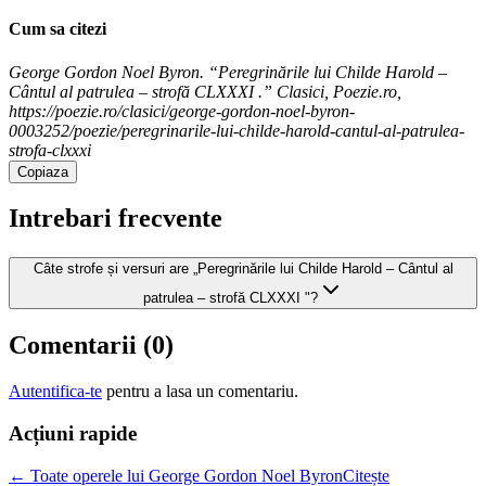
Cum sa citezi
George Gordon Noel Byron. “Peregrinările lui Childe Harold –
Cântul al patrulea – strofă CLXXXI .” Clasici, Poezie.ro,
https://poezie.ro/clasici/george-gordon-noel-byron-
0003252/poezie/peregrinarile-lui-childe-harold-cantul-al-patrulea-
strofa-clxxxi
Copiaza
Intrebari frecvente
Câte strofe și versuri are „Peregrinările lui Childe Harold – Cântul al
patrulea – strofă CLXXXI "?
Comentarii (
0
)
Autentifica-te
pentru a lasa un comentariu.
Acțiuni rapide
← Toate operele lui George Gordon Noel Byron
Citește