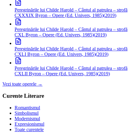
Peregrinările lui Childe Harold – Cântul al patrulea – strofă
CXXXIX
Byron – Opere (Ed. Univers, 1985)
(
2019
)
Peregrinările lui Childe Harold – Cântul al patrulea – strofă
CXL
Byron – Opere (Ed. Univers, 1985)
(
2019
)
Peregrinările lui Childe Harold – Cântul al patrulea – strofă
CXLI
Byron – Opere (Ed. Univers, 1985)
(
2019
)
Peregrinările lui Childe Harold – Cântul al patrulea – strofă
CXLII
Byron – Opere (Ed. Univers, 1985)
(
2019
)
Vezi toate operele →
Curente Literare
Romantismul
Simbolismul
Modernismul
Expresionismul
Toate curentele