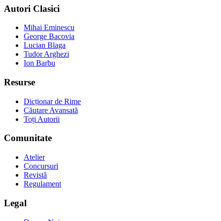
Autori Clasici
Mihai Eminescu
George Bacovia
Lucian Blaga
Tudor Arghezi
Ion Barbu
Resurse
Dicționar de Rime
Căutare Avansată
Toți Autorii
Comunitate
Atelier
Concursuri
Revistă
Regulament
Legal