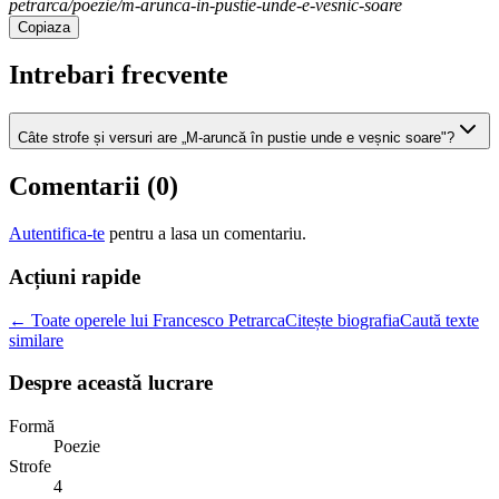
petrarca/poezie/m-arunca-in-pustie-unde-e-vesnic-soare
Copiaza
Intrebari frecvente
Câte strofe și versuri are „M-aruncă în pustie unde e veșnic soare"?
Comentarii (
0
)
Autentifica-te
pentru a lasa un comentariu.
Acțiuni rapide
← Toate operele lui Francesco Petrarca
Citește biografia
Caută texte
similare
Despre această lucrare
Formă
Poezie
Strofe
4