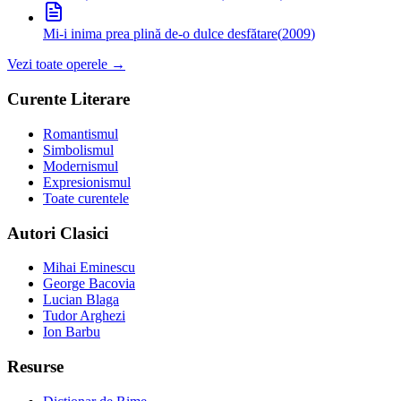
Mi-i inima prea plină de-o dulce desfătare
(
2009
)
Vezi toate operele →
Curente Literare
Romantismul
Simbolismul
Modernismul
Expresionismul
Toate curentele
Autori Clasici
Mihai Eminescu
George Bacovia
Lucian Blaga
Tudor Arghezi
Ion Barbu
Resurse