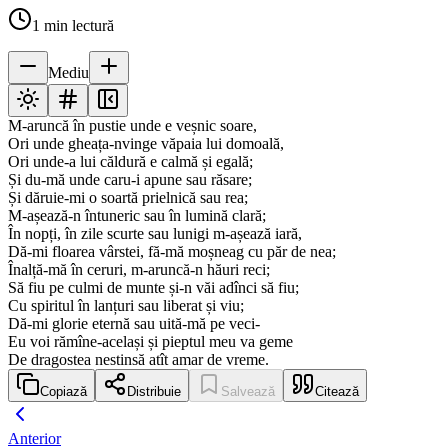
1
min lectură
Mediu
M-aruncă în pustie unde e veșnic soare,
Ori unde gheața-nvinge văpaia lui domoală,
Ori unde-a lui căldură e calmă și egală;
Și du-mă unde caru-i apune sau răsare;
Și dăruie-mi o soartă prielnică sau rea;
M-așează-n întuneric sau în lumină clară;
În nopți, în zile scurte sau lunigi m-așează iară,
Dă-mi floarea vârstei, fă-mă moșneag cu păr de nea;
Înalță-mă în ceruri, m-aruncă-n hăuri reci;
Să fiu pe culmi de munte și-n văi adînci să fiu;
Cu spiritul în lanțuri sau liberat și viu;
Dă-mi glorie eternă sau uită-mă pe veci-
Eu voi rămîne-același și pieptul meu va geme
De dragostea nestinsă atît amar de vreme.
Copiază
Distribuie
Salvează
Citează
Anterior