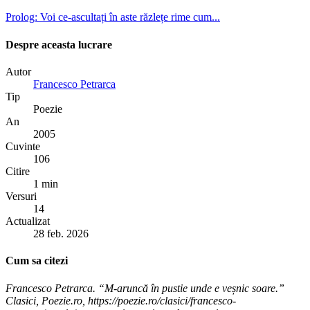
Prolog: Voi ce-ascultați în aste răzlețe rime cum...
Despre aceasta lucrare
Autor
Francesco Petrarca
Tip
Poezie
An
2005
Cuvinte
106
Citire
1 min
Versuri
14
Actualizat
28 feb. 2026
Cum sa citezi
Francesco Petrarca. “M-aruncă în pustie unde e veșnic soare.”
Clasici, Poezie.ro, https://poezie.ro/clasici/francesco-