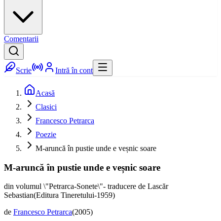
Comentarii
Scrie
Intră în cont
Acasă
Clasici
Francesco Petrarca
Poezie
M-aruncă în pustie unde e veșnic soare
M-aruncă în pustie unde e veșnic soare
din volumul \"Petrarca-Sonete\"- traducere de Lascăr
Sebastian(Editura Tineretului-1959)
de
Francesco Petrarca
(
2005
)