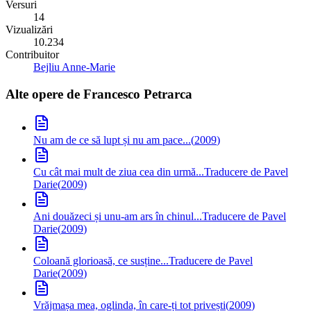
Versuri
14
Vizualizări
10.234
Contribuitor
Bejliu Anne-Marie
Alte opere de
Francesco Petrarca
Nu am de ce să lupt și nu am pace...
(
2009
)
Cu cât mai mult de ziua cea din urmă...
Traducere de Pavel
Darie
(
2009
)
Ani douăzeci și unu-am ars în chinul...
Traducere de Pavel
Darie
(
2009
)
Coloană glorioasă, ce susține...
Traducere de Pavel
Darie
(
2009
)
Vrăjmașa mea, oglinda, în care-ți tot privești
(
2009
)