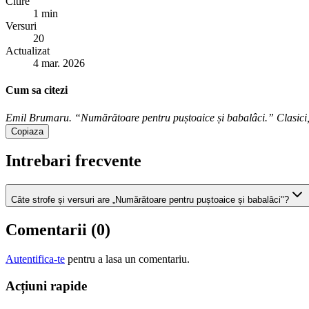
Citire
1 min
Versuri
20
Actualizat
4 mar. 2026
Cum sa citezi
Emil Brumaru. “Numărătoare pentru puștoaice și babalâci.” Clasici, 
Copiaza
Intrebari frecvente
Câte strofe și versuri are „Numărătoare pentru puștoaice și babalâci"?
Comentarii (
0
)
Autentifica-te
pentru a lasa un comentariu.
Acțiuni rapide