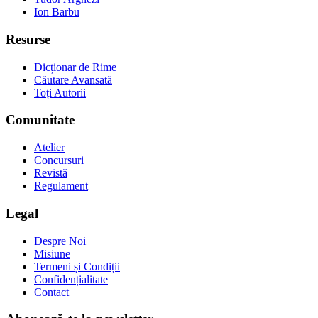
Ion Barbu
Resurse
Dicționar de Rime
Căutare Avansată
Toți Autorii
Comunitate
Atelier
Concursuri
Revistă
Regulament
Legal
Despre Noi
Misiune
Termeni și Condiții
Confidențialitate
Contact