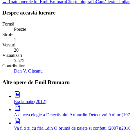
← Toate operele lui Emil Brumaru
Citește biografia
Caută texte similar
Despre această lucrare
Formă
Poezie
Strofe
1
Versuri
20
Vizualizări
5.575
Contribuitor
Dan V. Olteanu
Alte opere de
Emil Brumaru
Exclamație
(
2012
)
A cincea elegie a Detectivului Arthur
din Detectivul Arthur (19
Va fi o zi cu frig...
din O brumă de paiete și confetti (2007)
(
201