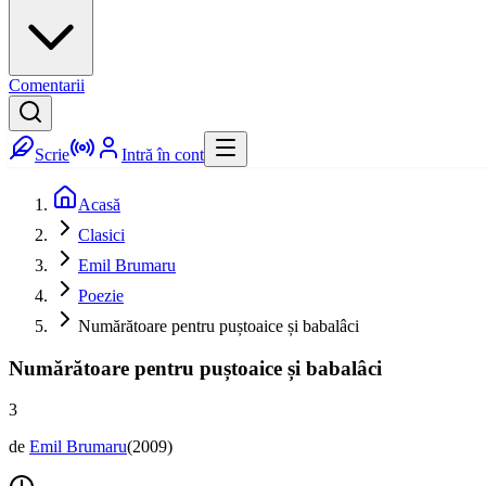
Comentarii
Scrie
Intră în cont
Acasă
Clasici
Emil Brumaru
Poezie
Numărătoare pentru puștoaice și babalâci
Numărătoare pentru puștoaice și babalâci
3
de
Emil Brumaru
(
2009
)