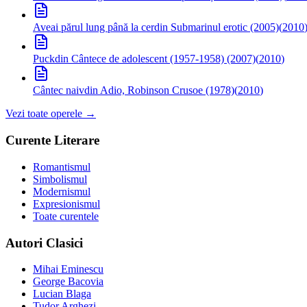
Aveai părul lung până la cer
din Submarinul erotic (2005)
(
2010
Puck
din Cântece de adolescent (1957-1958) (2007)
(
2010
)
Cântec naiv
din Adio, Robinson Crusoe (1978)
(
2010
)
Vezi toate operele →
Curente Literare
Romantismul
Simbolismul
Modernismul
Expresionismul
Toate curentele
Autori Clasici
Mihai Eminescu
George Bacovia
Lucian Blaga
Tudor Arghezi