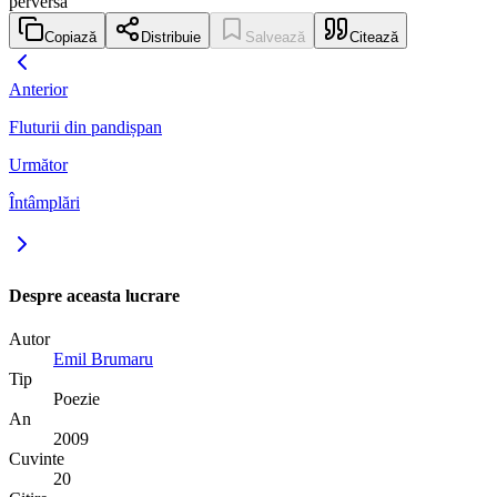
perversă
Copiază
Distribuie
Salvează
Citează
Anterior
Fluturii din pandișpan
Următor
Întâmplări
Despre aceasta lucrare
Autor
Emil Brumaru
Tip
Poezie
An
2009
Cuvinte
20