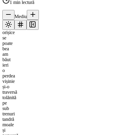
1
min lectură
Mediu
orișice
se
poate
bea
am
băut
ieri
o
perdea
vișinie
și-o
traversă
tolănită
pe
sub
trenuri
tandră
moale
și