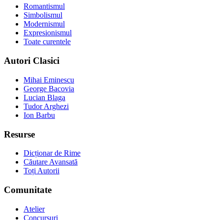
Romantismul
Simbolismul
Modernismul
Expresionismul
Toate curentele
Autori Clasici
Mihai Eminescu
George Bacovia
Lucian Blaga
Tudor Arghezi
Ion Barbu
Resurse
Dicționar de Rime
Căutare Avansată
Toți Autorii
Comunitate
Atelier
Concursuri