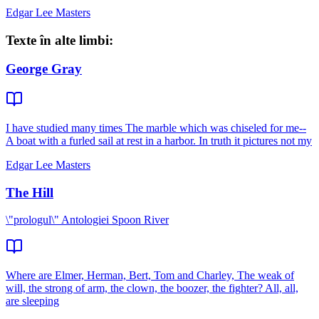
Edgar Lee Masters
Texte în alte limbi:
George Gray
I have studied many times The marble which was chiseled for me--
A boat with a furled sail at rest in a harbor. In truth it pictures not my
Edgar Lee Masters
The Hill
\"prologul\" Antologiei Spoon River
Where are Elmer, Herman, Bert, Tom and Charley, The weak of
will, the strong of arm, the clown, the boozer, the fighter? All, all,
are sleeping