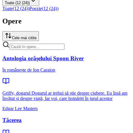
Toate
(12 (24))
Toate
(
12 (24)
)
Poezie
(
12 (24)
)
Opere
Cele mai citite
Antologia orășelului Spoon River
în românește de Ion Caraion
Griffy, dogarul Dogarul ar trebui să știe despre ciubere. Eu însă am
învățat și despre viață, Iar voi, care hoinăriți în jurul acestor
Edgar Lee Masters
Tăcerea