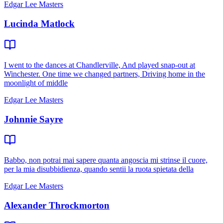
Edgar Lee Masters
Lucinda Matlock
I went to the dances at Chandlerville, And played snap-out at
Winchester. One time we changed partners, Driving home in the
moonlight of middle
Edgar Lee Masters
Johnnie Sayre
Babbo, non potrai mai sapere quanta angoscia mi strinse il cuore,
per la mia disubbidienza, quando sentii la ruota spietata della
Edgar Lee Masters
Alexander Throckmorton