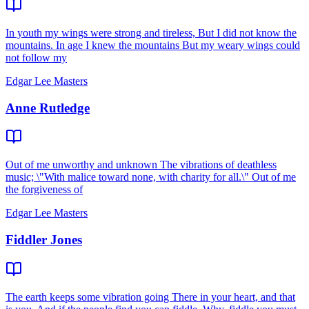
In youth my wings were strong and tireless, But I did not know the
mountains. In age I knew the mountains But my weary wings could
not follow my
Edgar Lee Masters
Anne Rutledge
Out of me unworthy and unknown The vibrations of deathless
music; \"With malice toward none, with charity for all.\" Out of me
the forgiveness of
Edgar Lee Masters
Fiddler Jones
The earth keeps some vibration going There in your heart, and that