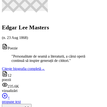
Edgar Lee Masters
(
n. 23 Aug 1868
)
Poezie
"
Personalitate de seamă a literaturii, a cărui operă
continuă să inspire generații de cititori.
"
Citește biografia completă
→
12
poezii
235.6K
vizualizări
+
propune text