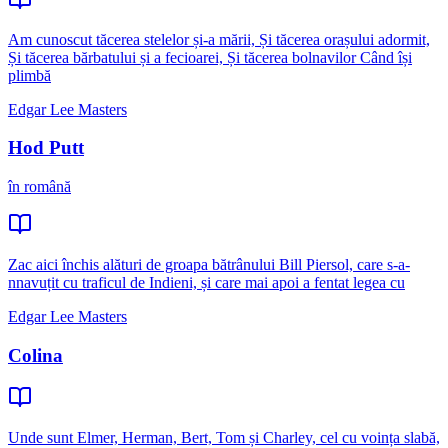
Am cunoscut tăcerea stelelor și-a mării, Și tăcerea orașului adormit,
Și tăcerea bărbatului și a fecioarei, Și tăcerea bolnavilor Când își
plimbă
Edgar Lee Masters
Hod Putt
în română
Zac aici închis alături de groapa bătrânului Bill Piersol, care s-a-
nnavuțit cu traficul de Indieni, și care mai apoi a fentat legea cu
Edgar Lee Masters
Colina
Unde sunt Elmer, Herman, Bert, Tom și Charley, cel cu voința slabă,