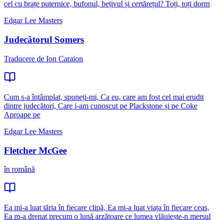
cel cu brațe puternice, bufonul, bețivul și certărețul? Toți, toți dorm
Edgar Lee Masters
Judecătorul Somers
Traducere de Ion Caraion
Cum s-a întâmplat, spuneți-mi, Ca eu, care am fost cel mai erudit
dintre judecători, Care i-am cunoscut pe Plackstone și pe Coke
Aproape pe
Edgar Lee Masters
Fletcher McGee
în română
Ea mi-a luat tăria în fiecare clipă, Ea mi-a luat viața în fiecare ceas,
Ea m-a drenat precum o lună arzătoare ce lumea vlăuiește-n mersul