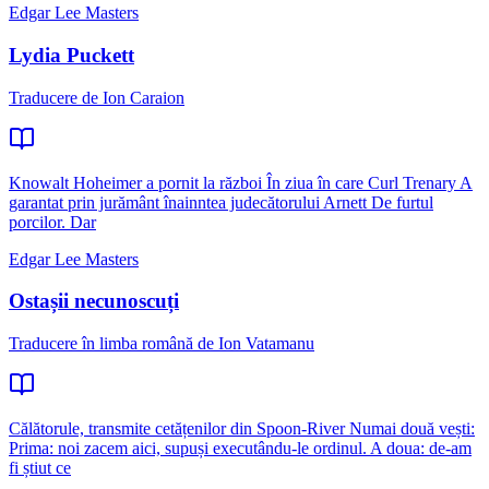
Edgar Lee Masters
Lydia Puckett
Traducere de Ion Caraion
Knowalt Hoheimer a pornit la război În ziua în care Curl Trenary A
garantat prin jurământ înainntea judecătorului Arnett De furtul
porcilor. Dar
Edgar Lee Masters
Ostașii necunoscuți
Traducere în limba română de Ion Vatamanu
Călătorule, transmite cetățenilor din Spoon-River Numai două vești:
Prima: noi zacem aici, supuși executându-le ordinul. A doua: de-am
fi știut ce