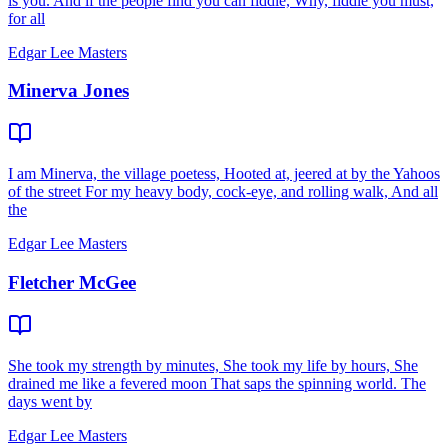
is you. And if the people find you can fiddle, Why, fiddle you must,
for all
Edgar Lee Masters
Minerva Jones
I am Minerva, the village poetess, Hooted at, jeered at by the Yahoos
of the street For my heavy body, cock-eye, and rolling walk, And all
the
Edgar Lee Masters
Fletcher McGee
She took my strength by minutes, She took my life by hours, She
drained me like a fevered moon That saps the spinning world. The
days went by
Edgar Lee Masters