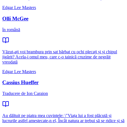
Edgar Lee Masters
Olli McGee
în română
Văzut-ați voi brambura prin sat bărbat cu ochi plecați și și chipul
jigărit? Acela-i omul meu, care c-o tainică cruzime de negrăit
vreodată
Edgar Lee Masters
Cassius Hueffer
Traducere de Ion Caraion
Au dăltuit pe piatra mea cuvintele: \"Viața lui a fost plăcută și
lucrurile astfel amestecate-n el, Încât natura ar trebui să se ridice și să