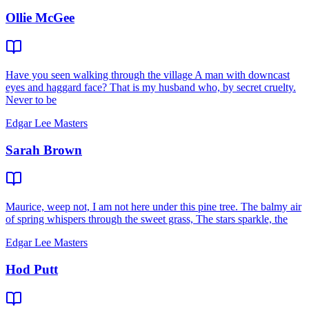
Ollie McGee
Have you seen walking through the village A man with downcast
eyes and haggard face? That is my husband who, by secret cruelty.
Never to be
Edgar Lee Masters
Sarah Brown
Maurice, weep not, I am not here under this pine tree. The balmy air
of spring whispers through the sweet grass, The stars sparkle, the
Edgar Lee Masters
Hod Putt