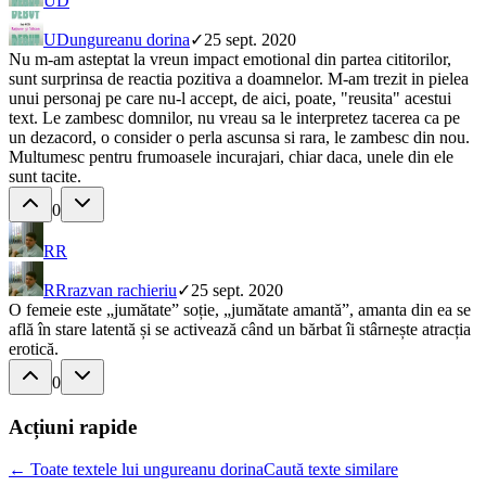
UD
UD
ungureanu dorina
✓
25 sept. 2020
Nu m-am asteptat la vreun impact emotional din partea cititorilor,
sunt surprinsa de reactia pozitiva a doamnelor. M-am trezit in pielea
unui personaj pe care nu-l accept, de aici, poate, "reusita" acestui
text. Le zambesc domnilor, nu vreau sa le interpretez tacerea ca pe
un dezacord, o consider o perla ascunsa si rara, le zambesc din nou.
Multumesc pentru frumoasele incurajari, chiar daca, unele din ele
sunt tacite.
0
RR
RR
razvan rachieriu
✓
25 sept. 2020
O femeie este „jumătate” soție, „jumătate amantă”, amanta din ea se
află în stare latentă și se activează când un bărbat îi stârnește atracția
erotică.
0
Acțiuni rapide
← Toate textele lui ungureanu dorina
Caută texte similare