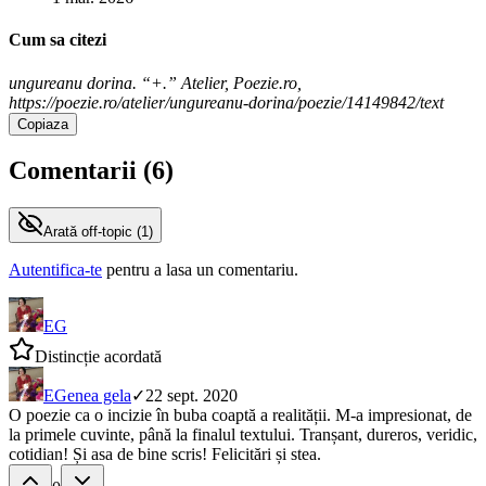
Cum sa citezi
ungureanu dorina. “+.” Atelier, Poezie.ro,
https://poezie.ro/atelier/ungureanu-dorina/poezie/14149842/text
Copiaza
Comentarii (
6
)
Arată
off-topic (
1
)
Autentifica-te
pentru a lasa un comentariu.
EG
Distincție acordată
EG
enea gela
✓
22 sept. 2020
O poezie ca o incizie în buba coaptă a realității. M-a impresionat, de
la primele cuvinte, până la finalul textului. Tranșant, dureros, veridic,
cotidian! Și asa de bine scris! Felicitări și stea.