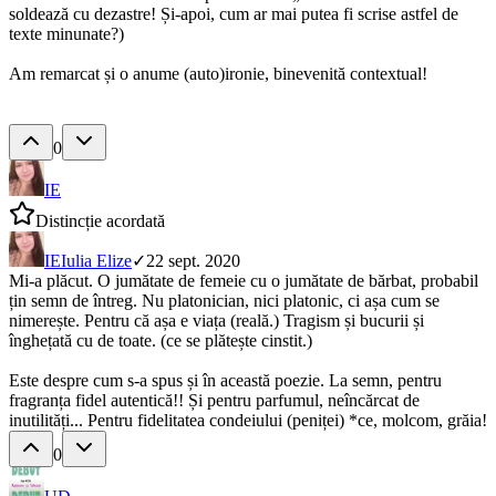
soldează cu dezastre! Și-apoi, cum ar mai putea fi scrise astfel de
texte minunate?)
Am remarcat și o anume (auto)ironie, binevenită contextual!
0
IE
Distincție acordată
IE
Iulia Elize
✓
22 sept. 2020
Mi-a plăcut. O jumătate de femeie cu o jumătate de bărbat, probabil
țin semn de întreg. Nu platonician, nici platonic, ci așa cum se
nimerește. Pentru că așa e viața (reală.) Tragism și bucurii și
înghețată cu de toate. (ce se plătește cinstit.)
Este despre cum s-a spus și în această poezie. La semn, pentru
fragranța fidel autentică!! Și pentru parfumul, neîncărcat de
inutilități... Pentru fidelitatea condeiului (peniței) *ce, molcom, grăia!
0