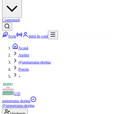
Comentarii
Scrie
Intră în cont
Acasă
Atelier
@ungureanu-dorina
Poezie
+
UD
ungureanu dorina
@
ungureanu-dorina
Urmărește