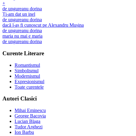
+
de
ungureanu dorina
Ți-am dat un inel
de
ungureanu dorina
dacă l-aș fi cunoscut pe Alexandru Mușina
de
ungureanu dorina
maria nu mai e maria
de
ungureanu dorina
Curente Literare
Romantismul
Simbolismul
Modernismul
Expresionismul
Toate curentele
Autori Clasici
Mihai Eminescu
George Bacovia
Lucian Blaga
Tudor Arghezi
Ion Barbu