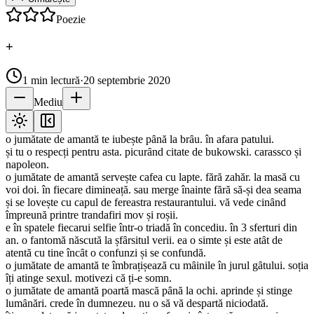
Poezie
+
1
min lectură
·
20 septembrie 2020
Mediu
o jumătate de amantă te iubește pȃnă la brȃu. în afara patului.
și tu o respecți pentru asta. picurȃnd citate de bukowski. carassco și
napoleon.
o jumătate de amantă servește cafea cu lapte. fără zahăr. la masă cu
voi doi. în fiecare dimineață. sau merge înainte fără să-și dea seama
și se lovește cu capul de fereastra restaurantului. vă vede cinȃnd
împreună printre trandafiri mov și roșii.
e în spatele fiecarui selfie într-o triadă în concediu. în 3 sferturi din
an. o fantomă născută la șfȃrsitul verii. ea o simte și este atȃt de
atentă cu tine încȃt o confunzi și se confundă.
o jumătate de amantă te îmbrațișează cu mȃinile în jurul gȃtului. soția
îți atinge sexul. motivezi că ți-e somn.
o jumătate de amantă poartă mască pȃnă la ochi. aprinde și stinge
lumȃnări. crede în dumnezeu. nu o să vă despartă niciodată.