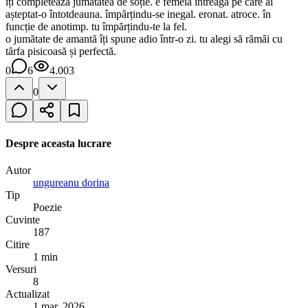
îți completează jumatatea de soție. e femeia întreagă pe care ai
așteptat-o întotdeauna. împȃrțindu-se inegal. eronat. atroce. în
funcție de anotimp. tu împărțindu-te la fel.
o jumătate de amantă îți spune adio într-o zi. tu alegi să rămȃi cu
tȃrfa pisicoasă și perfectă.
0
6
4.003
0
Despre aceasta lucrare
Autor
ungureanu dorina
Tip
Poezie
Cuvinte
187
Citire
1 min
Versuri
8
Actualizat
1 mar. 2026