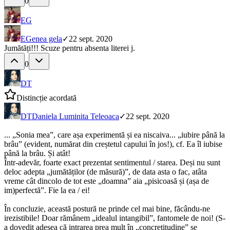
0
EG
EG
enea gela
✓
22 sept. 2020
Jumătăți!!! Scuze pentru absenta literei j.
0
DT
Distincție acordată
DT
Daniela Luminita Teleoaca
✓
22 sept. 2020
... „Sonia mea”, care așa experimentă și ea niscaiva... „iubire până la
brâu” (evident, numărat din creștetul capului în jos!), cf. Ea îl iubise
până la brâu. Și atât!
Într-adevăr, foarte exact prezentat sentimentul / starea. Deși nu sunt
deloc adepta „jumătăților (de măsură)”, de data asta o fac, atâta
vreme cât dincolo de tot este „doamna” aia „pisicoasă și (așa de
im)perfectă”. Fie la ea / ei!
În concluzie, această postură ne prinde cel mai bine, făcându-ne
irezistibile! Doar rămânem „idealul intangibil”, fantomele de noi! (S-
a dovedit adesea că intrarea prea mult în „concretitudine” se