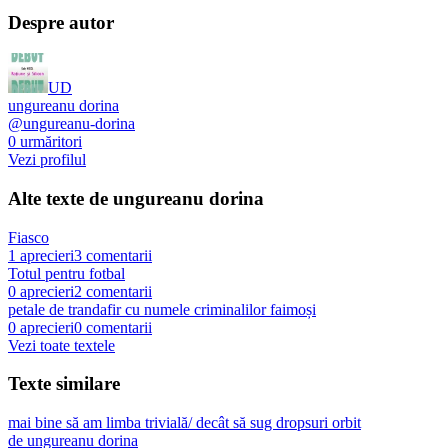
Despre autor
UD
ungureanu dorina
@
ungureanu-dorina
0
urmăritori
Vezi profilul
Alte texte de
ungureanu dorina
Fiasco
1
aprecieri
3
comentarii
Totul pentru fotbal
0
aprecieri
2
comentarii
petale de trandafir cu numele criminalilor faimoși
0
aprecieri
0
comentarii
Vezi toate textele
Texte similare
mai bine să am limba trivială/ decât să sug dropsuri orbit
de
ungureanu dorina