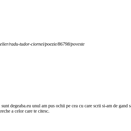
telier/radu-tudor-ciornei/poezie/86798/poveste
 nu sunt degeaba.eu unul am pus ochii pe cea cu care scrii si-am de gand sa
reche a celor care te citesc.