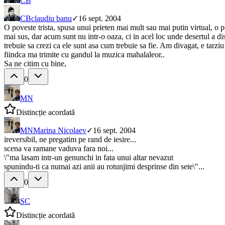
CB
CB
claudiu banu
✓
16 sept. 2004
O poveste trista, spusa unui prieten mai mult sau mai putin virtual, o p
mai sus, dar acum sunt nu intr-o oaza, ci in acel loc unde desertul a d
trebuie sa crezi ca ele sunt asa cum trebuie sa fie. Am divagat, e tarz
fiindca ma trimite cu gandul la muzica mahalaleor..
Sa ne citim cu bine,
0
MN
Distincție acordată
MN
Marina Nicolaev
✓
16 sept. 2004
ireversibil, ne pregatim pe rand de iesire...
scena va ramane vaduva fara noi...
\"ma lasam intr-un genunchi in fata unui altar nevazut
spunindu-ti ca numai azi anii au rotunjimi desprinse din sete\"...
0
SC
Distincție acordată