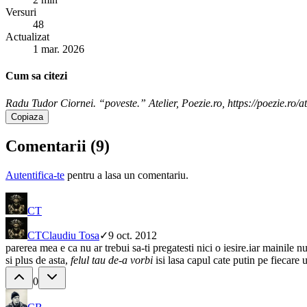
Versuri
48
Actualizat
1 mar. 2026
Cum sa citezi
Radu Tudor Ciornei. “poveste.” Atelier, Poezie.ro, https://poezie.ro/a
Copiaza
Comentarii (
9
)
Autentifica-te
pentru a lasa un comentariu.
CT
CT
Claudiu Tosa
✓
9 oct. 2012
parerea mea e ca nu ar trebui sa-ti pregatesti nici o iesire.iar mainile
si plus de asta,
felul tau de-a vorbi
isi lasa capul cate putin pe fiecare u
0