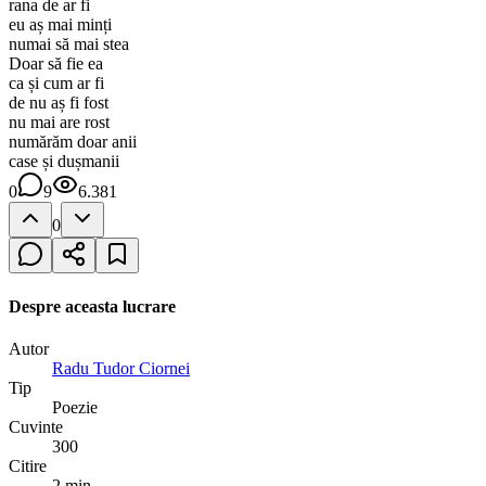
rana de ar fi
eu aș mai minți
numai să mai stea
Doar să fie ea
ca și cum ar fi
de nu aș fi fost
nu mai are rost
numărăm doar anii
case și dușmanii
0
9
6.381
0
Despre aceasta lucrare
Autor
Radu Tudor Ciornei
Tip
Poezie
Cuvinte
300
Citire
2 min