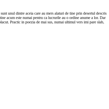
unt unul dintre aceia care au mers alaturi de tine prin desertul descris
a tine acum este numai pentru ca lucrurile au o ordine anume a lor. Dar
lacut. Practic in poezia de mai sus, numai ultimul vers imi pare slab,