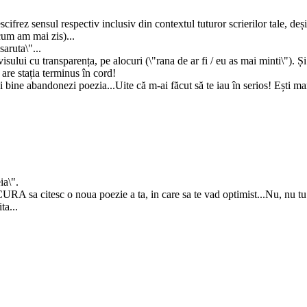
escifrez sensul respectiv inclusiv din contextul tuturor scrierilor tale, de
cum am mai zis)...
saruta\"...
isului cu transparența, pe alocuri (\"rana de ar fi / eu as mai minti\"). Și
 are stația terminus în cord!
bine abandonezi poezia...Uite că m-ai făcut să te iau în serios! Ești ma
ia\".
A sa citesc o noua poezie a ta, in care sa te vad optimist...Nu, nu tu n
ta...