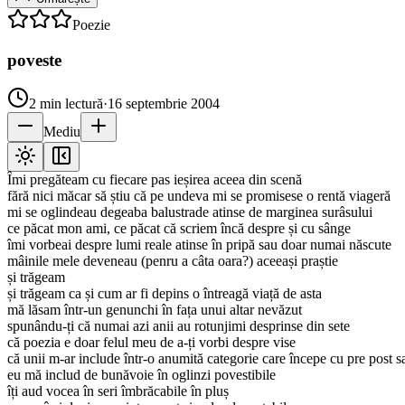
Poezie
poveste
2
min lectură
·
16 septembrie 2004
Mediu
Îmi pregăteam cu fiecare pas ieșirea aceea din scenă
fără nici măcar să știu că pe undeva mi se promisese o rentă viageră
mi se oglindeau degeaba balustrade atinse de marginea surâsului
ce păcat mon ami, ce păcat că scriem încă despre și cu sânge
îmi vorbeai despre lumi reale atinse în pripă sau doar numai născute
mâinile mele deveneau (penru a câta oara?) aceeași praștie
și trăgeam
și trăgeam ca și cum ar fi depins o întreagă viață de asta
mă lăsam într-un genunchi în fața unui altar nevăzut
spunându-ți că numai azi anii au rotunjimi desprinse din sete
că poezia e doar felul meu de a-ți vorbi despre vise
că unii m-ar include într-o anumită categorie care începe cu pre post 
eu mă includ de bunăvoie în oglinzi povestibile
îți aud vocea în seri îmbrăcabile în pluș