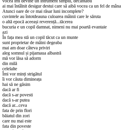
vocea îmi devine un intrument simplu, decantabil
ai mai întâlnit desigur destui care să aibă vocea ca un fel de mâna
Atunci oare de ce mai răsar luni incomplete?
cuvintele au întotdeauna culoarea mâinii care le săruta
o altă epocă aceeași reverență...tăcerea
bucuria e un copil damnat, nimeni nu mai poartă evantaie
azi
În fața mea stă un copil tăcut ca un munte
sunt proprietar de mâini degeaba
mai am doar câteva priviri
aleg somnul și pijamaua albastră
mă vor lăsa să adorm
din milă
celelalte
Îmi vor minți strigătul
îi vor căuta dimineața
hai să ne găsim
dacă ar fi
dacă s-ar povesti
dacă s-ar putea
dacă ar...ceva
fata de prin flori
băiatul din zori
care nu mai este
fata din poveste