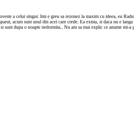
oveste a celui singur. Imi e greu sa rezonez la maxim cu ideea, eu Radu s
isparut, acum sunt unul din acei care crede. Ea exista, si daca nu e lang
iu si sunt dupa o noapte nedormita.. Nu am sa mai explic ce anume mi-a p