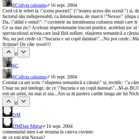
SC
silvia caloianu
✓
16 sept. 2004
Cred că te referi la \"scena poeziei\" (\"iesirea aceea din scenă\") și, d
factorul său indispensabil, ca întotdeauna, de marcă \"Nexus\" (dupa 
Da, \"stilul e omul\": \"cuvintele au intotdeauna culoarea minii care le 
Ce sa mai zic? Aceleași impresionante trucuri poetice, acelelași joc al v
spectaculosul acesta,care lasă fără suflare, sfașierea semantică a căruia
Nu, nu pot crede că \"bucuria e un copil damnat\"...Nu pot crede...Mai 
ficțiune! De câte ooori!!!
0
SC
SC
silvia caloianu
✓
16 sept. 2004
Constat ca am scris \"sfașierea semantică a căruia\" si, rectific: \"a căre
Chiar nu pot intelege, de ce \"bucuria e un copil damnat\"...M-as BUCUR
esti un artist, nu mai zi asa...Am sa iti pastrez cartile langa ale lui Nichi
0
DM
DM
Dan Mitrut
✓
16 sept. 2004
comentariul meu s-ar rezuma la cateva cuvinte:
de ce esti trist Nexus?