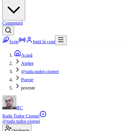
Comentarii
Scrie
Intră în cont
Acasă
Atelier
@radu-tudor-ciornei
Poezie
poveste
RC
Radu Tudor Ciornei
@
radu-tudor-ciornei
Urmărește