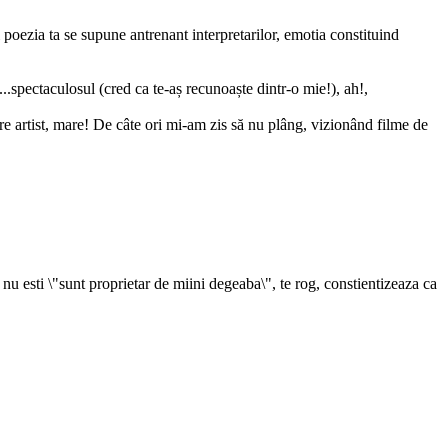
și poezia ta se supune antrenant interpretarilor, emotia constituind
...spectaculosul (cred ca te-aș recunoaște dintr-o mie!), ah!,
re artist, mare! De câte ori mi-am zis să nu plâng, vizionând filme de
u esti \"sunt proprietar de miini degeaba\", te rog, constientizeaza ca