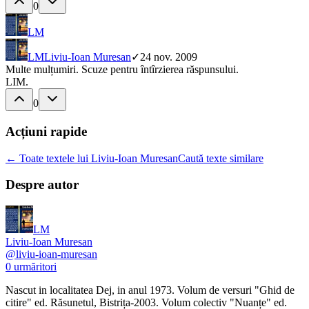
0
LM
LM
Liviu-Ioan Muresan
✓
24 nov. 2009
Multe mulțumiri. Scuze pentru întîrzierea răspunsului.
LIM.
0
Acțiuni rapide
← Toate textele lui Liviu-Ioan Muresan
Caută texte similare
Despre autor
LM
Liviu-Ioan Muresan
@
liviu-ioan-muresan
0
urmăritori
Nascut in localitatea Dej, in anul 1973. Volum de versuri "Ghid de
citire" ed. Răsunetul, Bistrița-2003. Volum colectiv "Nuanțe" ed.