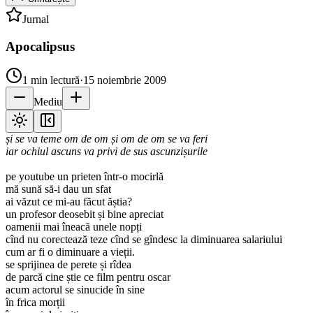
Jurnal
Apocalipsus
1
min lectură
·
15 noiembrie 2009
Mediu
și se va teme om de om și om de om se va feri
iar ochiul ascuns va privi de sus ascunzișurile
pe youtube un prieten într-o mocirlă
mă sună să-i dau un sfat
ai văzut ce mi-au făcut ăștia?
un profesor deosebit și bine apreciat
oamenii mai îneacă unele nopți
cînd nu corectează teze cînd se gîndesc la diminuarea salariului
cum ar fi o diminuare a vieții.
se sprijinea de perete și rîdea
de parcă cine știe ce film pentru oscar
acum actorul se sinucide în sine
în frica morții