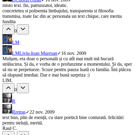
misto text. fin, patrunzator, ideatic.
concretetea si polisemia limbajului, transparenta si filosofia
transmisa, toate fac din ac personala un text chique, care merita
fundita
0
LM
LM
Liviu-Ioan Muresan
✓
16 nov. 2009
Mulțam, era doar o personală și cu atît mai mult mă bucură
strălucirea. Și da, e vorba de o profunzime a momentului. Și da, sper
să nu se perpetueze. Scuze pentru pauza luată cu familia. Îmi plăcea
să răspund imediat. Dar e mai bună surpriza :)
LIM.
0
R
R
retras
✓
22 nov. 2009
text bun, plin de esență, cu stare poetică bine conturată. felicitări
pentru steluță, merită.
Raul C.