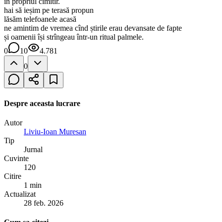
în propriul cimitir.
hai să ieșim pe terasă propun
lăsăm telefoanele acasă
ne amintim de vremea cînd știrile erau devansate de fapte
și oamenii își strîngeau într-un ritual palmele.
0
10
4.781
0
Despre aceasta lucrare
Autor
Liviu-Ioan Muresan
Tip
Jurnal
Cuvinte
120
Citire
1 min
Actualizat
28 feb. 2026