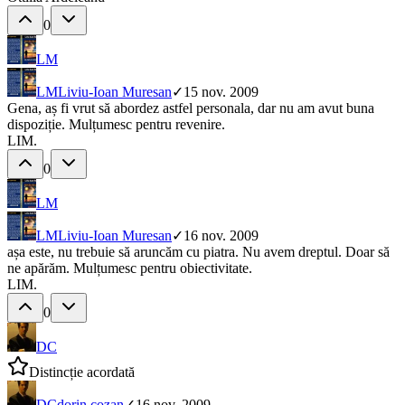
0
LM
LM
Liviu-Ioan Muresan
✓
15 nov. 2009
Gena, aș fi vrut să abordez astfel personala, dar nu am avut buna
dispoziție. Mulțumesc pentru revenire.
LIM.
0
LM
LM
Liviu-Ioan Muresan
✓
16 nov. 2009
așa este, nu trebuie să aruncăm cu piatra. Nu avem dreptul. Doar să
ne apărăm. Mulțumesc pentru obiectivitate.
LIM.
0
DC
Distincție acordată
DC
dorin cozan
✓
16 nov. 2009