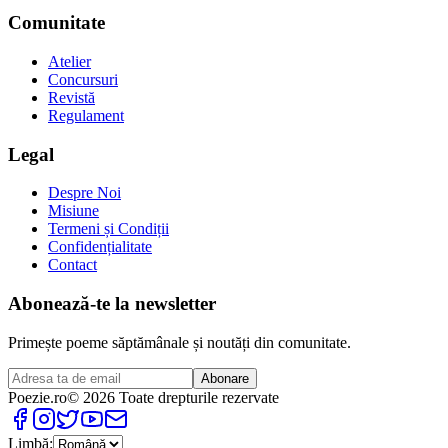
Comunitate
Atelier
Concursuri
Revistă
Regulament
Legal
Despre Noi
Misiune
Termeni și Condiții
Confidențialitate
Contact
Abonează-te la newsletter
Primește poeme săptămânale și noutăți din comunitate.
Abonare
Poezie
.ro
© 2026 Toate drepturile rezervate
Limbă: