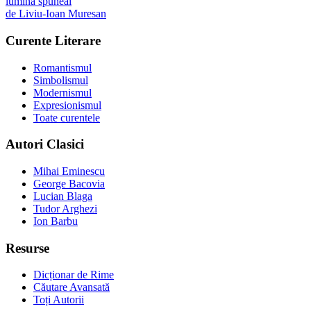
lumină spuneai
de
Liviu-Ioan Muresan
Curente Literare
Romantismul
Simbolismul
Modernismul
Expresionismul
Toate curentele
Autori Clasici
Mihai Eminescu
George Bacovia
Lucian Blaga
Tudor Arghezi
Ion Barbu
Resurse
Dicționar de Rime
Căutare Avansată
Toți Autorii