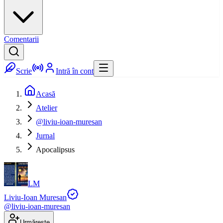
Comentarii
Scrie
Intră în cont
Acasă
Atelier
@liviu-ioan-muresan
Jurnal
Apocalipsus
LM
Liviu-Ioan Muresan
@
liviu-ioan-muresan
Urmărește