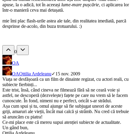
apuse, la o adică, tot în aceeași
lume-mare pușcărie
, ci aplicarea lor
într-o manieră ceva mai detașată.
mie îmi plac flash-urile astea ale tale, din realitatea imediată, parcă
desprinse de-acolo, din buza trotuarului. :)
0
OA
OA
Ottilia Ardeleanu
✓
15 nov. 2009
Viața se desfășoară ca un film de dinainte regizat, cu actori reali, cu
subiecte fierbinți...
Este trist, însă, când cineva ne filmează fără să ne ceară voie și
astfel, ne descoperă (dezvelește) fațete pe care nu vrem să le facem
cunoscute. În fond, nimeni nu e perfect, oricât s-ar strădui.
Așa cum spui și tu, omul ajunge să fie subjugat uneori de aceste
griji, amaruri ale vieții, încât mai calcă și strâmb. Nu cred că trebuie
să aruncăm cu piatra!
Ce-mi place este că mereu supui atenției subiecte de actualitate.
Un gând bun,
Ottilia Ardeleanu