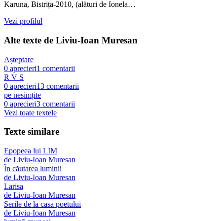
Karuna, Bistrița-2010, (alături de Ionela…
Vezi profilul
Alte texte de
Liviu-Ioan Muresan
Așteptare
0
aprecieri
1
comentarii
R V S
0
aprecieri
13
comentarii
pe nesimțite
0
aprecieri
3
comentarii
Vezi toate textele
Texte similare
Epopeea lui LIM
de
Liviu-Ioan Muresan
În căutarea luminii
de
Liviu-Ioan Muresan
Larisa
de
Liviu-Ioan Muresan
Serile de la casa poetului
de
Liviu-Ioan Muresan