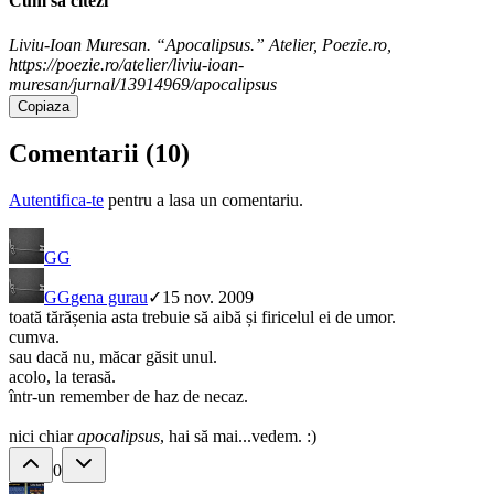
Cum sa citezi
Liviu-Ioan Muresan. “Apocalipsus.” Atelier, Poezie.ro,
https://poezie.ro/atelier/liviu-ioan-
muresan/jurnal/13914969/apocalipsus
Copiaza
Comentarii (
10
)
Autentifica-te
pentru a lasa un comentariu.
GG
GG
gena gurau
✓
15 nov. 2009
toată tărășenia asta trebuie să aibă și firicelul ei de umor.
cumva.
sau dacă nu, măcar găsit unul.
acolo, la terasă.
într-un remember de haz de necaz.
nici chiar
apocalipsus
, hai să mai...vedem. :)
0