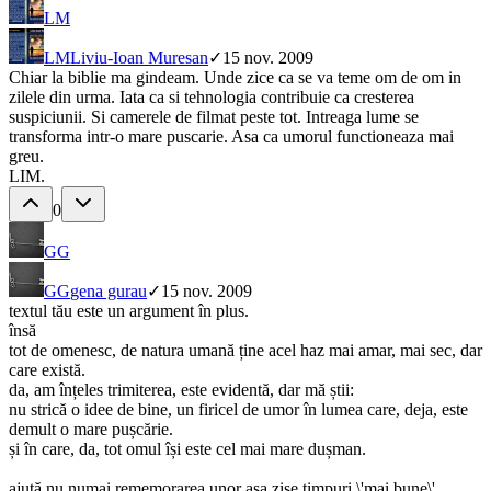
LM
LM
Liviu-Ioan Muresan
✓
15 nov. 2009
Chiar la biblie ma gindeam. Unde zice ca se va teme om de om in
zilele din urma. Iata ca si tehnologia contribuie ca cresterea
suspiciunii. Si camerele de filmat peste tot. Intreaga lume se
transforma intr-o mare puscarie. Asa ca umorul functioneaza mai
greu.
LIM.
0
GG
GG
gena gurau
✓
15 nov. 2009
textul tău este un argument în plus.
însă
tot de omenesc, de natura umană ține acel haz mai amar, mai sec, dar
care există.
da, am înțeles trimiterea, este evidentă, dar mă știi:
nu strică o idee de bine, un firicel de umor în lumea care, deja, este
demult o mare pușcărie.
și în care, da, tot omul își este cel mai mare dușman.
ajută nu numai rememorarea unor așa zise timpuri \'mai bune\'