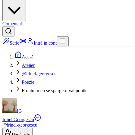
Comentarii
Scrie
Intră în cont
Acasă
Atelier
@irinel-georgescu
Poezie
Frontul meu se sparge-n val pontic
IG
Irinel Georgescu
@
irinel-georgescu
Urmărește