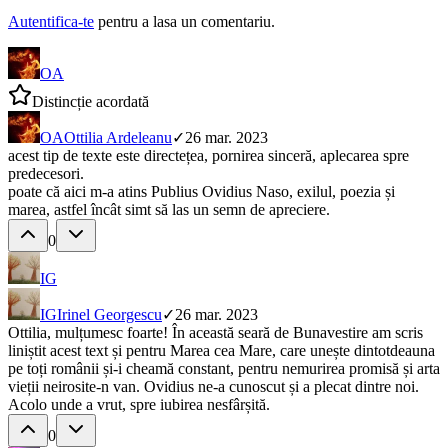
Autentifica-te
pentru a lasa un comentariu.
OA
Distincție acordată
OA
Ottilia Ardeleanu
✓
26 mar. 2023
acest tip de texte este directețea, pornirea sinceră, aplecarea spre
predecesori.
poate că aici m-a atins Publius Ovidius Naso, exilul, poezia și
marea, astfel încât simt să las un semn de apreciere.
0
IG
IG
Irinel Georgescu
✓
26 mar. 2023
Ottilia, mulțumesc foarte! În această seară de Bunavestire am scris
liniștit acest text și pentru Marea cea Mare, care unește dintotdeauna
pe toți românii și-i cheamă constant, pentru nemurirea promisă și arta
vieții neirosite-n van. Ovidius ne-a cunoscut și a plecat dintre noi.
Acolo unde a vrut, spre iubirea nesfârșită.
0