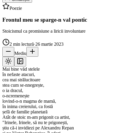
Poezie
Frontul meu se sparge-n val pontic
Stoicismul ca promisiune a liricii involuntare
2
min lectură
·
26 martie 2023
Mediu
Mai bine văd stelele
în nefaste atacuri,
cea mai strălucitoare
stea cum se-nnegrește,
o ia dracul,
o-ncremenește
lovind-o-n magma de mamă,
în inima creierului, ca fostă
șefă de familie planetară
Atât de stoic m-am prigonit ca artist,
"Irinele, Irinele, să nu te prigonești,
știu că-i invidiezi pe Alexandru Repan