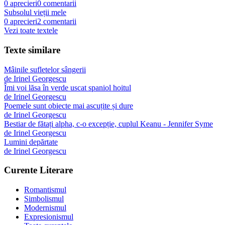
0
aprecieri
0
comentarii
Subsolul vieții mele
0
aprecieri
2
comentarii
Vezi toate textele
Texte similare
Mâinile sufletelor sângerii
de
Irinel Georgescu
Îmi voi lăsa în verde uscat spaniol hoitul
de
Irinel Georgescu
Poemele sunt obiecte mai ascuțite și dure
de
Irinel Georgescu
Bestiar de fătați alpha, c-o excepție, cuplul Keanu - Jennifer Syme
de
Irinel Georgescu
Lumini depărtate
de
Irinel Georgescu
Curente Literare
Romantismul
Simbolismul
Modernismul
Expresionismul