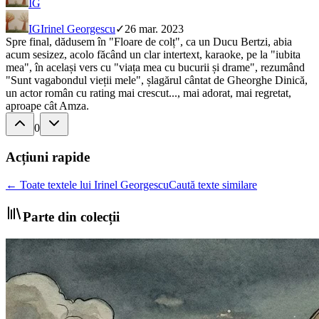
IG
IG
Irinel Georgescu
✓
26 mar. 2023
Spre final, dădusem în "Floare de colț", ca un Ducu Bertzi, abia
acum sesizez, acolo făcând un clar intertext, karaoke, pe la "iubita
mea", în același vers cu "viața mea cu bucurii și drame", rezumând
"Sunt vagabondul vieții mele", șlagărul cântat de Gheorghe Dinică,
un actor român cu rating mai crescut..., mai adorat, mai regretat,
aproape cât Amza.
0
Acțiuni rapide
← Toate textele lui Irinel Georgescu
Caută texte similare
Parte din colecții