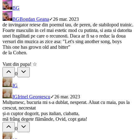
BG
BG
Bogdan Geana
✓
26 mar. 2023
de invingator reiese din poemul tau, de peren, de stabilopod trainic.
Foarte masculin in cel mai estetic mod cu putinta, si asta si datorita
unei fragilitati pe care o recunosti. Daca ar fi sa o reduc la doua
versuri din muzica as zice asa: "Let's sing another song, boys
This one has grown old and bitter"
de la Cohen.
Vant din pupa! ☆
0
IG
IG
Irinel Georgescu
✓
26 mar. 2023
Mulțumesc, bucuria mi s-a dublat, nesperat. Aluat cu maia, pus la
crescut, necrestat
și-n cuptor dogorit, pus italian, ciabatta,
mă frâng degete flămânde, Ovid, copt gata!
0