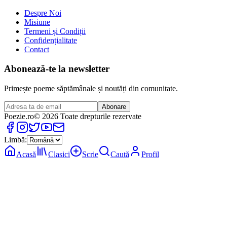
Despre Noi
Misiune
Termeni și Condiții
Confidențialitate
Contact
Abonează-te la newsletter
Primește poeme săptămânale și noutăți din comunitate.
Abonare
Poezie
.ro
© 2026 Toate drepturile rezervate
Limbă:
Acasă
Clasici
Scrie
Caută
Profil