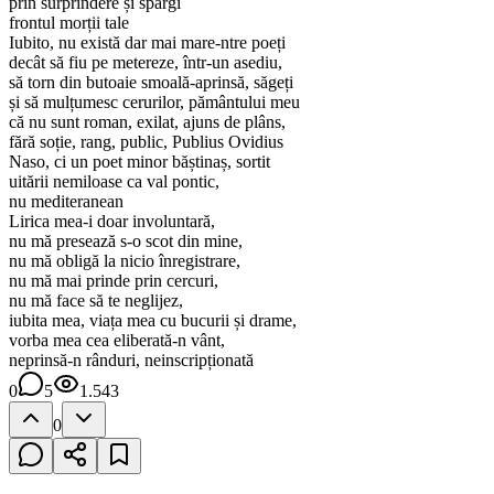
prin surprindere și spargi
frontul morții tale
Iubito, nu există dar mai mare-ntre poeți
decât să fiu pe metereze, într-un asediu,
să torn din butoaie smoală-aprinsă, săgeți
și să mulțumesc cerurilor, pământului meu
că nu sunt roman, exilat, ajuns de plâns,
fără soție, rang, public, Publius Ovidius
Naso, ci un poet minor băștinaș, sortit
uitării nemiloase ca val pontic,
nu mediteranean
Lirica mea-i doar involuntară,
nu mă presează s-o scot din mine,
nu mă obligă la nicio înregistrare,
nu mă mai prinde prin cercuri,
nu mă face să te neglijez,
iubita mea, viața mea cu bucurii și drame,
vorba mea cea eliberată-n vânt,
neprinsă-n rânduri, neinscripționată
0
5
1.543
0