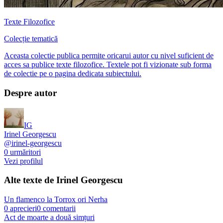
Texte Filozofice
Colecție tematică
Aceasta colectie publica permite oricarui autor cu nivel suficient de
acces sa publice texte filozofice. Textele pot fi vizionate sub forma
de colectie pe o pagina dedicata subiectului.
Despre autor
IG
Irinel Georgescu
@
irinel-georgescu
0
urmăritori
Vezi profilul
Alte texte de
Irinel Georgescu
Un flamenco la Torrox ori Nerha
0
aprecieri
0
comentarii
Act de moarte a două simțuri