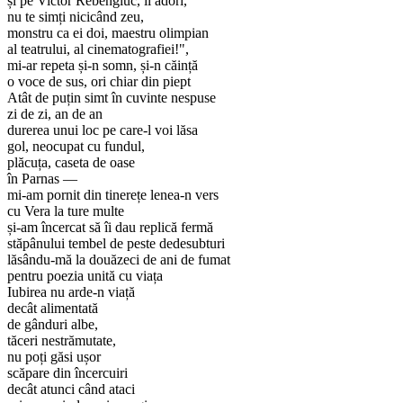
și pe Victor Rebengiuc, îi adori,
nu te simți nicicând zeu,
monstru ca ei doi, maestru olimpian
al teatrului, al cinematografiei!",
mi-ar repeta și-n somn, și-n căință
o voce de sus, ori chiar din piept
Atât de puțin simt în cuvinte nespuse
zi de zi, an de an
durerea unui loc pe care-l voi lăsa
gol, neocupat cu fundul,
plăcuța, caseta de oase
în Parnas —
mi-am pornit din tinerețe lenea-n vers
cu Vera la ture multe
și-am încercat să îi dau replică fermă
stăpânului tembel de peste dedesubturi
lăsându-mă la douăzeci de ani de fumat
pentru poezia unită cu viața
Iubirea nu arde-n viață
decât alimentată
de gânduri albe,
tăceri nestrămutate,
nu poți găsi ușor
scăpare din încercuiri
decât atunci când ataci