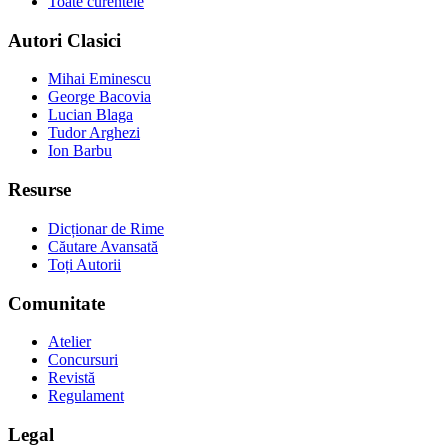
Toate curentele
Autori Clasici
Mihai Eminescu
George Bacovia
Lucian Blaga
Tudor Arghezi
Ion Barbu
Resurse
Dicționar de Rime
Căutare Avansată
Toți Autorii
Comunitate
Atelier
Concursuri
Revistă
Regulament
Legal