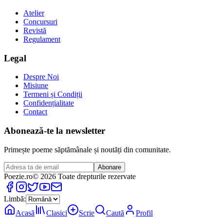
Atelier
Concursuri
Revistă
Regulament
Legal
Despre Noi
Misiune
Termeni și Condiții
Confidențialitate
Contact
Abonează-te la newsletter
Primește poeme săptămânale și noutăți din comunitate.
Abonare
Poezie
.ro
© 2026 Toate drepturile rezervate
Limbă:
Acasă
Clasici
Scrie
Caută
Profil