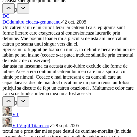
aceasta zbenguire prin noi insine.
0
DC
DC
dumitru cioaca-genuneanu
✓
2 oct. 2005
Un catrenist nu e un critic literar iar catrenul ca si epigrama sunt
forme literare care exagereaza si contorsioneaza lucrurile prin
definitie. Mie poemul Ioanei mi-a placut si de asta am incercat un
catren pe seama unui singur vers din el.
Sper sa nu o fi jignit pe Ioana cu nimic, in definitiv fiecare din noi ne
iubim pe noi insine (ceeace s-ar putea traduce stiintific prin termenul
de instinc de conservare)
dar asta nu inseamna ca aceasta auto-iubire exclude alte forme de
iubire. Acesta era continutul catrenului meu care nu a spurcat cu
nimic pe nimeni. Ceeace e mai interesant e ca oamenii care au
capacitaea sa discute mai doct decat mine un poem reusit au folosit
prilejul sa discute de fapt un catren ocazional . Multumesc celor care
l-au scos fiindca intentia mea nu a fost aceasta
0
VT
VT
Virgil Titarenco
✓
28 sept. 2005
textul nu e prost dar mi se pare destul de cuminte-moralist (in ciuda
aparentelor) si nu cred ca trece prea mult de epiderma sau de