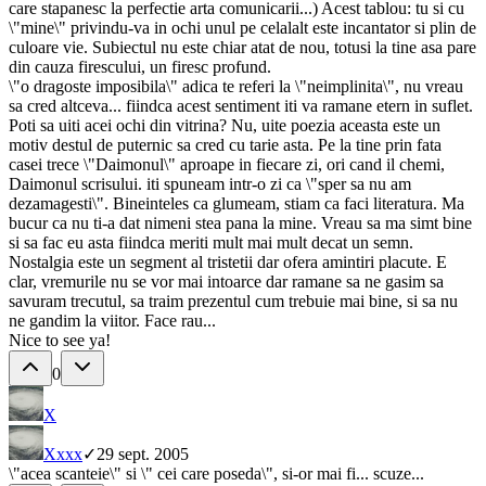
care stapanesc la perfectie arta comunicarii...) Acest tablou: tu si cu
\"mine\" privindu-va in ochi unul pe celalalt este incantator si plin de
culoare vie. Subiectul nu este chiar atat de nou, totusi la tine asa pare
din cauza firescului, un firesc profund.
\"o dragoste imposibila\" adica te referi la \"neimplinita\", nu vreau
sa cred altceva... fiindca acest sentiment iti va ramane etern in suflet.
Poti sa uiti acei ochi din vitrina? Nu, uite poezia aceasta este un
motiv destul de puternic sa cred cu tarie asta. Pe la tine prin fata
casei trece \"Daimonul\" aproape in fiecare zi, ori cand il chemi,
Daimonul scrisului. iti spuneam intr-o zi ca \"sper sa nu am
dezamagesti\". Bineinteles ca glumeam, stiam ca faci literatura. Ma
bucur ca nu ti-a dat nimeni stea pana la mine. Vreau sa ma simt bine
si sa fac eu asta fiindca meriti mult mai mult decat un semn.
Nostalgia este un segment al tristetii dar ofera amintiri placute. E
clar, vremurile nu se vor mai intoarce dar ramane sa ne gasim sa
savuram trecutul, sa traim prezentul cum trebuie mai bine, si sa nu
ne gandim la viitor. Face rau...
Nice to see ya!
0
X
X
xxx
✓
29 sept. 2005
\"acea scanteie\" si \" cei care poseda\", si-or mai fi... scuze...