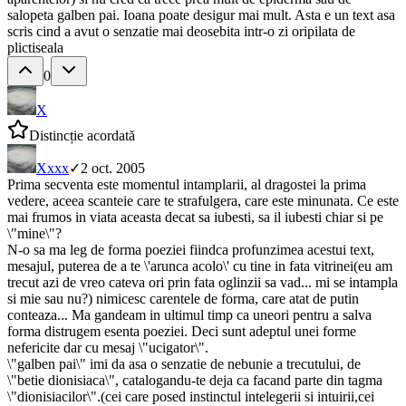
salopeta galben pai. Ioana poate desigur mai mult. Asta e un text asa
scris cind a avut o senzatie mai deosebita intr-o zi oripilata de
plictiseala
0
X
Distincție acordată
X
xxx
✓
2 oct. 2005
Prima secventa este momentul intamplarii, al dragostei la prima
vedere, aceea scanteie care te strafulgera, care este minunata. Ce este
mai frumos in viata aceasta decat sa iubesti, sa il iubesti chiar si pe
\"mine\"?
N-o sa ma leg de forma poeziei fiindca profunzimea acestui text,
mesajul, puterea de a te \'arunca acolo\' cu tine in fata vitrinei(eu am
trecut azi de vreo cateva ori prin fata oglinzii sa vad... mi se intampla
si mie sau nu?) nimicesc carentele de forma, care atat de putin
conteaza... Ma gandeam in ultimul timp ca uneori pentru a salva
forma distrugem esenta poeziei. Deci sunt adeptul unei forme
nefericite dar cu mesaj \"ucigator\".
\"galben pai\" imi da asa o senzatie de nebunie a trecutului, de
\"betie dionisiaca\", catalogandu-te deja ca facand parte din tagma
\"dionisiacilor\".(cei care posed instinctul intelegerii si intuirii,cei