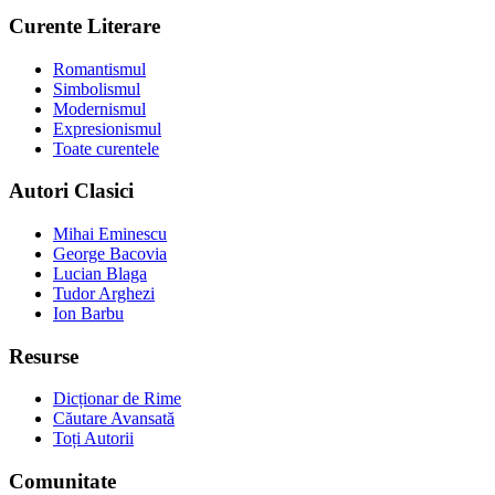
Curente Literare
Romantismul
Simbolismul
Modernismul
Expresionismul
Toate curentele
Autori Clasici
Mihai Eminescu
George Bacovia
Lucian Blaga
Tudor Arghezi
Ion Barbu
Resurse
Dicționar de Rime
Căutare Avansată
Toți Autorii
Comunitate