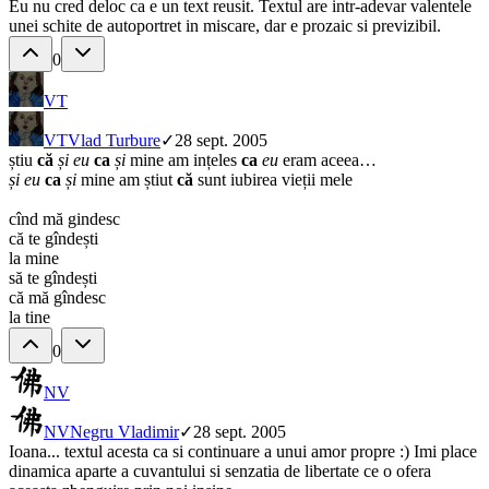
Eu nu cred deloc ca e un text reusit. Textul are intr-adevar valentele
unei schite de autoportret in miscare, dar e prozaic si previzibil.
0
VT
VT
Vlad Turbure
✓
28 sept. 2005
știu
că
și eu
ca
și
mine am ințeles
ca
eu
eram aceea…
și eu
ca
și
mine am știut
că
sunt iubirea vieții mele
cînd mă gindesc
că te gîndești
la mine
să te gîndești
că mă gîndesc
la tine
0
NV
NV
Negru Vladimir
✓
28 sept. 2005
Ioana... textul acesta ca si continuare a unui amor propre :) Imi place
dinamica aparte a cuvantului si senzatia de libertate ce o ofera