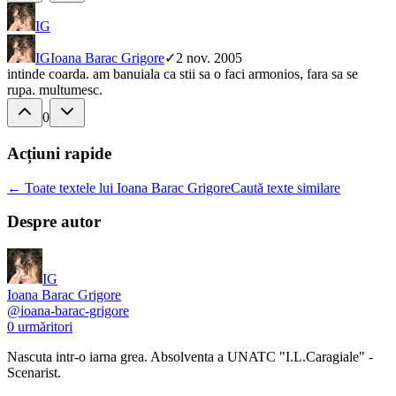
IG
IG
Ioana Barac Grigore
✓
2 nov. 2005
intinde coarda. am banuiala ca stii sa o faci armonios, fara sa se
rupa. multumesc.
0
Acțiuni rapide
← Toate textele lui Ioana Barac Grigore
Caută texte similare
Despre autor
IG
Ioana Barac Grigore
@
ioana-barac-grigore
0
urmăritori
Nascuta intr-o iarna grea. Absolventa a UNATC "I.L.Caragiale" -
Scenarist.