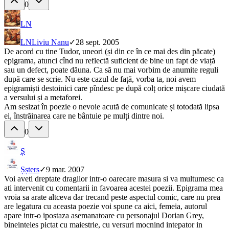
0
LN
LN
Liviu Nanu
✓
28 sept. 2005
De acord cu tine Tudor, uneori (și din ce în ce mai des din păcate)
epigrama, atunci cînd nu reflectă suficient de bine un fapt de viață
sau un defect, poate dăuna. Ca să nu mai vorbim de anumite reguli
după care se scrie. Nu este cazul de față, vorba ta, noi avem
epigramiști destoinici care pîndesc pe după colț orice mișcare ciudată
a versului și a metaforei.
Am sesizat în poezie o nevoie acută de comunicate și totodată lipsa
ei, înstrăinarea care ne bântuie pe mulți dintre noi.
0
Ș
Ș
șters
✓
9 mar. 2007
Voi aveti dreptate dragilor intr-o oarecare masura si va multumesc ca
ati intervenit cu comentarii in favoarea acestei poezii. Epigrama mea
vroia sa arate altceva dar trecand peste aspectul comic, care nu prea
are legatura cu aceasta poezie voi spune ca aici, femeia, autorul
apare intr-o ipostaza asemanatoare cu personajul Dorian Grey,
bineinteles pictat cu maiestrie, cu versuri mocnind intepator in