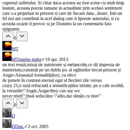
cuptorul sufletului. Si chiar daca acestea au fost scrise cu mult timp
inainte, aceasta poezie ramane in actualitate prin acelasi sentiment
care s-a perpetuat in prezent si care de fiecare data...doare. Intr-un
fel noi am contribuit la acel dialog care ii lipseste autorului, si cu
aceasta ocazie il provoc si pe Dumitru la un comentariu fara
epigrame.
0
MT
MT
marius tudor
✓
19 apr. 2013
un text reușit,mixaj de autoironie și melancolie,ce dă impresia de
manierism,construit pe un dublu joc al oglinzilor trecut-prezent și
Angie-Aioana(al formalităților), cu efect
de punere în contrast-mersul egal al fiecărei zile versus
crazy 21;o rază refractată a semnificațiilor trimite, pe o cale ocolită,
la versurile\"Angie,Angie/they can say we
never tried\";final seducător \"adio,dar rămân cu tine\"
0
D
D
Dan.
✓
2 oct. 2005