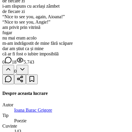
de fiecare zi
i-am răspuns cu același zâmbet
de fiecare zi
“Nice to see you, again, Aioana!”
“Nice to see you, Angie!”
am privit prin vitrină
fugar
nu mai eram acolo
m-am indrăgostit de mine fără scăpare
dar am știut ca și mine
că ar fi fost o iubire imposibilă
0
18
5.743
0
Despre aceasta lucrare
Autor
Ioana Barac Grigore
Tip
Poezie
Cuvinte
143