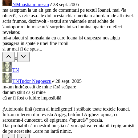
NM
nastia muresan
✓
28 sept. 2005
ma asteptam la un alt gen de comentarii pe textul Ioanei, mai \'la
obiect\', sa zic asa...textul acesta chiar merita o abordare de alt nivel.
scris frumos, dezinvolt - textul are valentele unei schite de
\'autoportret in miscare\' surprins intr-o lumina aparte, cu efect
revelator.
mi-a placut si nonsalanta cu care Ioana isi drapeaza nostalgia
pasagera in spatele unei fine ironii.
si ar mai fi de spus...
0
TN
TN
Tudor Negoescu
✓
28 sept. 2005
m-am indrăgostit de mine fără scăpare
dar am știut ca și mine
că ar fi fost o iubire imposibilă
Autoironia fină (semn al inteligenței!) străbate toate textele Ioanei.
Într-un interviu din revista Argeș, bătrînul Arghezi opina, cu
sarcasmu-i cunoscut, că epigrama \"spurcă\" poezia.
Dar probabil că maestrul nu știa că vor apărea redutabilii epigramiști
de pe acest site...care nu iartă nimic.