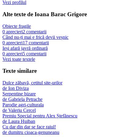
Vezi profilul
Alte texte de
Ioana Barac Grigore
Obiecte fragile
0
aprecieri
2
comentarii
Când nu-ți mai e frică devii veșnic
0
aprecieri
17
comentarii
Ieși afară javră ordinară
0
aprecieri
5
comentarii
Vezi toate textele
Texte similare
Dulce zăbavă, cetitul site-urilor
de
Ion Diviza
Serpentine bizare
de
Gabriela Petrache
Parodie agri-culturala
de
Valeriu Cercel
Premiu Special pentru Alex Ștefănescu
de
Laura Huiban
Cu dar din dar se face raiul!
de
dumitru cioaca-genuneanu