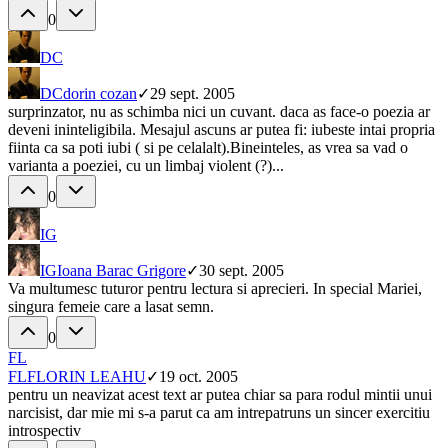
0
DC
DC
dorin cozan
✓
29 sept. 2005
surprinzator, nu as schimba nici un cuvant. daca as face-o poezia ar
deveni ininteligibila. Mesajul ascuns ar putea fi: iubeste intai propria
fiinta ca sa poti iubi ( si pe celalalt).Bineinteles, as vrea sa vad o
varianta a poeziei, cu un limbaj violent (?)...
0
IG
IG
Ioana Barac Grigore
✓
30 sept. 2005
Va multumesc tuturor pentru lectura si aprecieri. In special Mariei,
singura femeie care a lasat semn.
0
FL
FL
FLORIN LEAHU
✓
19 oct. 2005
pentru un neavizat acest text ar putea chiar sa para rodul mintii unui
narcisist, dar mie mi s-a parut ca am intrepatruns un sincer exercitiu
introspectiv