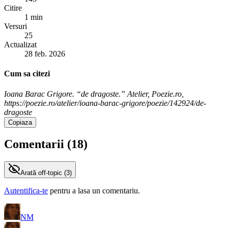
Citire
1 min
Versuri
25
Actualizat
28 feb. 2026
Cum sa citezi
Ioana Barac Grigore. “de dragoste.” Atelier, Poezie.ro,
https://poezie.ro/atelier/ioana-barac-grigore/poezie/142924/de-
dragoste
Copiaza
Comentarii (
18
)
Arată
off-topic (
3
)
Autentifica-te
pentru a lasa un comentariu.
NM