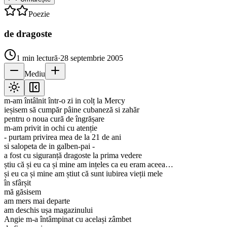
Poezie
de dragoste
1
min lectură
·
28 septembrie 2005
Mediu
m-am întâlnit într-o zi in colț la Mercy
ieșisem să cumpăr pâine cubaneză si zahăr
pentru o noua cură de îngrășare
m-am privit in ochi cu atenție
- purtam privirea mea de la 21 de ani
si salopeta de in galben-pai -
a fost cu siguranță dragoste la prima vedere
știu că și eu ca și mine am ințeles ca eu eram aceea…
și eu ca și mine am știut că sunt iubirea vieții mele
în sfârșit
mă găsisem
am mers mai departe
am deschis ușa magazinului
Angie m-a întâmpinat cu același zâmbet