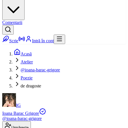
Comentarii
Scrie
Intră în cont
Acasă
Atelier
@ioana-barac-grigore
Poezie
de dragoste
IG
Ioana Barac Grigore
@
ioana-barac-grigore
Urmărește