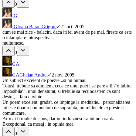
0
IG
IG
Ioana Barac Grigore
✓
21 oct. 2005
cum se mai zice - balaciri, daca iti iei avant de pe mal. fireste ca este
o intamplare introspectiva.
multumesc.
0
GA
GA
Ghejan Andrei
✓
2 nov. 2005
Un subiect excelent de poezie...si nu numai.
Totusi, trebuie sa admitem, ceea ce unui poet i se pare a fi \"o iubire
imposibila\", unui denaturat, si trebuie sa recunoastem ca sunt
destui,....fara cuvinte...
Un poem excelent, gradat, ce impinge la meditatie... personalizarea
lui este doar o conjunctura de suprafata, un mijloc de expresie si
comunicare.
Ar mai fi multe de spus, dar nu indraznesc sa intind coarda.
Exceptional, ca mesaj , in opinia mea.
0