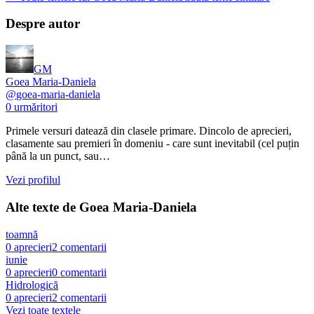
Despre autor
GM
Goea Maria-Daniela
@
goea-maria-daniela
0
urmăritori
Primele versuri datează din clasele primare. Dincolo de aprecieri,
clasamente sau premieri în domeniu - care sunt inevitabil (cel puțin
până la un punct, sau…
Vezi profilul
Alte texte de
Goea Maria-Daniela
toamnă
0
aprecieri
2
comentarii
iunie
0
aprecieri
0
comentarii
Hidrologică
0
aprecieri
2
comentarii
Vezi toate textele