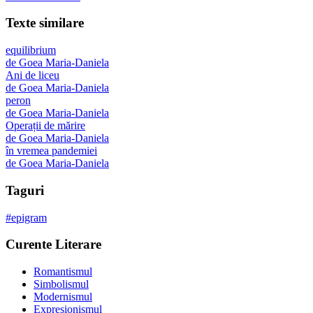
Texte similare
equilibrium
de
Goea Maria-Daniela
Ani de liceu
de
Goea Maria-Daniela
peron
de
Goea Maria-Daniela
Operații de mărire
de
Goea Maria-Daniela
în vremea pandemiei
de
Goea Maria-Daniela
Taguri
#
epigram
Curente Literare
Romantismul
Simbolismul
Modernismul
Expresionismul