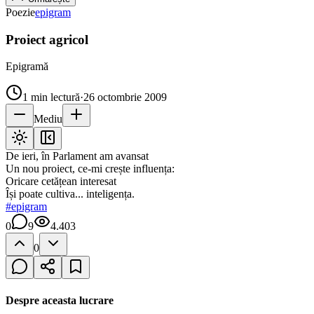
Poezie
epigram
Proiect agricol
Epigramă
1
min lectură
·
26 octombrie 2009
Mediu
De ieri, în Parlament am avansat
Un nou proiect, ce-mi crește influența:
Oricare cetățean interesat
Își poate cultiva... inteligența.
#
epigram
0
9
4.403
0
Despre aceasta lucrare