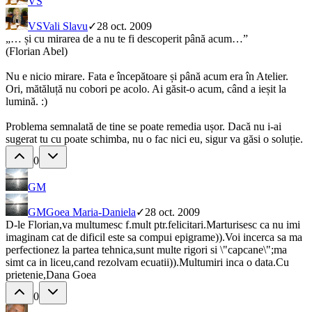
VS
VS
Vali Slavu
✓
28 oct. 2009
„… și cu mirarea de a nu te fi descoperit până acum…”
(Florian Abel)
Nu e nicio mirare. Fata e începătoare și până acum era în Atelier.
Ori, mătăluță nu cobori pe acolo. Ai găsit-o acum, când a ieșit la
lumină. :)
Problema semnalată de tine se poate remedia ușor. Dacă nu i-ai
sugerat tu cu poate schimba, nu o fac nici eu, sigur va găsi o soluție.
0
GM
GM
Goea Maria-Daniela
✓
28 oct. 2009
D-le Florian,va multumesc f.mult ptr.felicitari.Marturisesc ca nu imi
imaginam cat de dificil este sa compui epigrame)).Voi incerca sa ma
perfectionez la partea tehnica,sunt multe rigori si \"capcane\";ma
simt ca in liceu,cand rezolvam ecuatii)).Multumiri inca o data.Cu
prietenie,Dana Goea
0