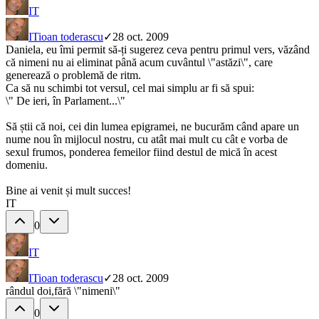
IT
IT
ioan toderascu
✓
28 oct. 2009
Daniela, eu îmi permit să-ți sugerez ceva pentru primul vers, văzând
că nimeni nu ai eliminat până acum cuvântul \"astăzi\", care
generează o problemă de ritm.
Ca să nu schimbi tot versul, cel mai simplu ar fi să spui:
\" De ieri, în Parlament...\"
Să știi că noi, cei din lumea epigramei, ne bucurăm când apare un
nume nou în mijlocul nostru, cu atât mai mult cu cât e vorba de
sexul frumos, ponderea femeilor fiind destul de mică în acest
domeniu.
Bine ai venit și mult succes!
IT
0
IT
IT
ioan toderascu
✓
28 oct. 2009
rândul doi,fără \"nimeni\"
0