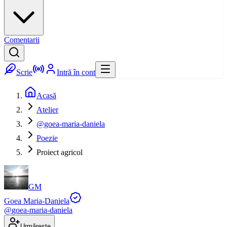
Comentarii
Scrie
Intră în cont
Acasă
Atelier
@goea-maria-daniela
Poezie
Proiect agricol
GM
Goea Maria-Daniela
@
goea-maria-daniela
Urmărește