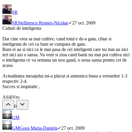
ȘR
ȘR
Ștefănescu Romeo-Nicolae
✓
27 oct. 2009
Culturi de inteligenta
Dar cine vrea sa mai cultive, cand totul e de-a gata, chiar si
inteligenta de cei cu bani se cumpara de gata.
Bani ei au si nici ca le mai pasa de cei inteligenti care nu mai au nici
ieri nici azi o sansa. Va veni si ziua cand banii nu mai pot cultiva nici
o inteligenta ce va semana un nou gand, o noua sansa pentru cei de
acasa.
Actualitatea mesajului mi-a placut si armonica buna a versurilor 1-3
respectiv 2-4.
Succes si inspiratie ,
ASiIiVro
0
GM
GM
Goea Maria-Daniela
✓
27 oct. 2009