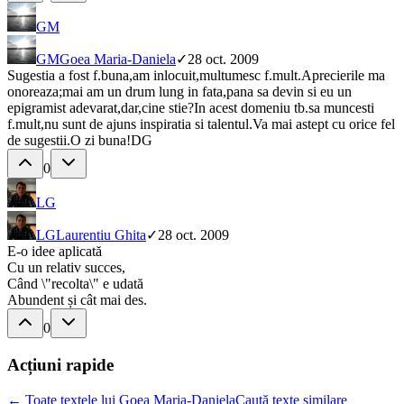
GM
GM
Goea Maria-Daniela
✓
28 oct. 2009
Sugestia a fost f.buna,am inlocuit,multumesc f.mult.Aprecierile ma
onoreaza;mai am un drum lung in fata,pana sa devin si eu un
epigramist adevarat,dar,cine stie?In acest domeniu tb.sa muncesti
f.mult,nu sunt de ajuns inspiratia si talentul.Va mai astept cu orice fel
de sugestii.O zi buna!DG
0
LG
LG
Laurentiu Ghita
✓
28 oct. 2009
E-o idee aplicată
Cu un relativ succes,
Când \"recolta\" e udată
Abundent și cât mai des.
0
Acțiuni rapide
← Toate textele lui Goea Maria-Daniela
Caută texte similare