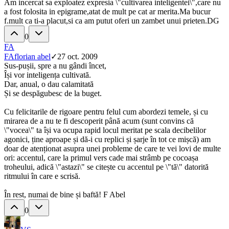
Am incercat sa exploatez expresia \"cultivarea inteligentei\",care nu
a fost folosita in epigrame,atat de mult pe cat ar merita.Ma bucur
f.mult ca ti-a placut,si ca am putut oferi un zambet unui prieten.DG
0
FA
FA
florian abel
✓
27 oct. 2009
Sus-pușii, spre a nu gândi încet,
Își vor inteligența cultivată.
Dar, anual, o dau calamitată
Și se despăgubesc de la buget.
Cu felicitarile de rigoare pentru felul cum abordezi temele, și cu
mirarea de a nu te fi descoperit până acum (sunt convins că
\"vocea\" ta își va ocupa rapid locul meritat pe scala decibelilor
agonici, ține aproape și dă-i cu replici și șarje în tot ce mișcă) am
doar de atenționat asupra unei probleme de care te vei lovi de multe
ori: accentul, care la primul vers cade mai strâmb pe cocoașa
troheului, adică \"astazi\" se citește cu accentul pe \"tă\" datorită
ritmului în care e scrisă.
În rest, numai de bine și baftă! F Abel
0