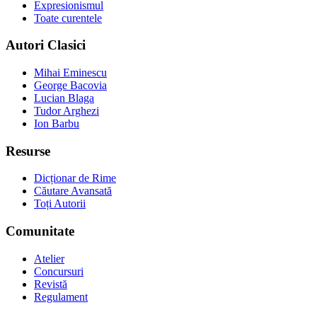
Expresionismul
Toate curentele
Autori Clasici
Mihai Eminescu
George Bacovia
Lucian Blaga
Tudor Arghezi
Ion Barbu
Resurse
Dicționar de Rime
Căutare Avansată
Toți Autorii
Comunitate
Atelier
Concursuri
Revistă
Regulament