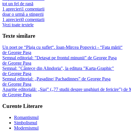
tot un fel de rană
1
aprecieri
1
comentarii
doar o urmă a stingerii
1
aprecieri
0
comentarii
Vezi toate textele
Texte similare
Un poet pe “Plaja cu suflet“. Ioan-Mircea Popovici - “Fata mării“
de
George Pașa
Semnal editorial: ”Detașat pe frontul minunii” de George Pașa
de
George Pașa
Semnal: "Cântece din Alindoria", la editura "Karta-Graphic"
de
George Pașa
Semnal editorial: „Pașadine/ Pachadinnes” de George Pașa
de
George Pașa
Apariție editorială: „Siaj” („77 studii despre unghiuri de fericire”) d
de
George Pașa
Curente Literare
Romantismul
Simbolismul
Modernismul