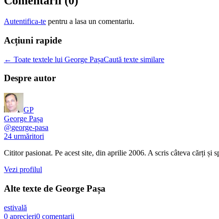
Comentarii (
0
)
Autentifica-te
pentru a lasa un comentariu.
Acțiuni rapide
← Toate textele lui George Pașa
Caută texte similare
Despre autor
GP
George Pașa
@
george-pasa
24
urmăritori
Cititor pasionat. Pe acest site, din aprilie 2006. A scris câteva cărți și
Vezi profilul
Alte texte de
George Pașa
estivală
0
aprecieri
0
comentarii