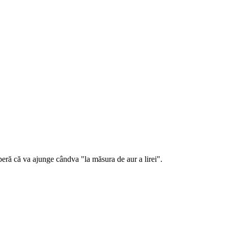
 speră că va ajunge cândva "la măsura de aur a lirei".