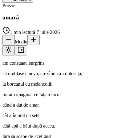
Poezie
amară
1
min lectură
·
7 iulie 2026
Mediu
am constatat, surprins,
că umblase cineva, crezând că-i dulceață,
la borcanul cu melancolii;
mi-am imaginat ce față a făcut
când a dat de amar,
cât a înjurat cu sete,
câtă apă a băut după aceea,
fără să scape de-acel gust,