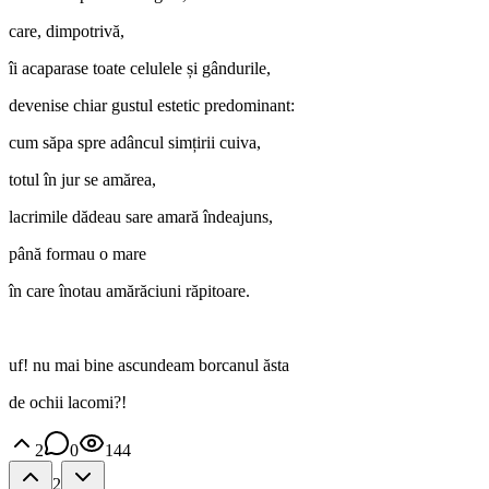
care, dimpotrivă,
îi acaparase toate celulele și gândurile,
devenise chiar gustul estetic predominant:
cum săpa spre adâncul simțirii cuiva,
totul în jur se amărea,
lacrimile dădeau sare amară îndeajuns,
până formau o mare
în care înotau amărăciuni răpitoare.
uf! nu mai bine ascundeam borcanul ăsta
de ochii lacomi?!
2
0
144
2