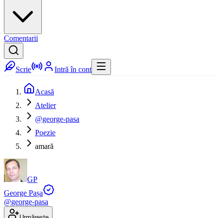
Comentarii
Scrie
Intră în cont
Acasă
Atelier
@george-pasa
Poezie
amară
GP
George Pașa
@
george-pasa
Urmărește