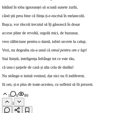
bătând în toba ignoranței să scoată sunete zurlii,
când știi prea bine că ființa ți-e-nscrisă în melancolii.
Bașca, vor răscoli trecutul să îți găsească în dosar
accese pline de revoltă, orgolii mici, de buzunar,
vreo slăbiciune pentru-o damă, iubiri secrete la calup.
Vezi, nu degeaba zis-a unul că
omul pentru om e lup
!
Stai liniștit, inteligența înfrânge tot ce este rău,
că una-i șarpele de casă și alta cela de dudău!
Nu strânge-n inimă veninul, dar nici nu fi indiferent,
fii om, și-n plus de toate-acestea, cu sufletul să fii prezent.
1
0
89
1