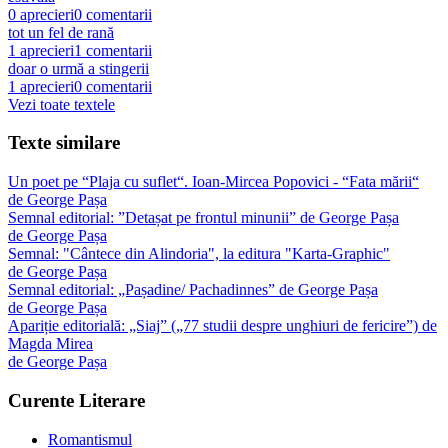
0
aprecieri
0
comentarii
tot un fel de rană
1
aprecieri
1
comentarii
doar o urmă a stingerii
1
aprecieri
0
comentarii
Vezi toate textele
Texte similare
Un poet pe “Plaja cu suflet“. Ioan-Mircea Popovici - “Fata mării“
de
George Pașa
Semnal editorial: ”Detașat pe frontul minunii” de George Pașa
de
George Pașa
Semnal: "Cântece din Alindoria", la editura "Karta-Graphic"
de
George Pașa
Semnal editorial: „Pașadine/ Pachadinnes” de George Pașa
de
George Pașa
Apariție editorială: „Siaj” („77 studii despre unghiuri de fericire”) de
Magda Mirea
de
George Pașa
Curente Literare
Romantismul