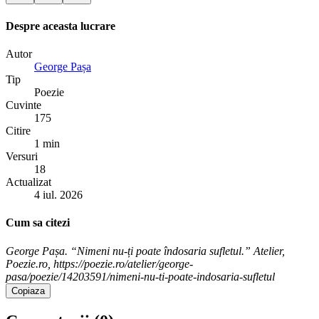
Despre aceasta lucrare
Autor
George Pașa
Tip
Poezie
Cuvinte
175
Citire
1 min
Versuri
18
Actualizat
4 iul. 2026
Cum sa citezi
George Pașa. “Nimeni nu-ți poate îndosaria sufletul.” Atelier,
Poezie.ro, https://poezie.ro/atelier/george-
pasa/poezie/14203591/nimeni-nu-ti-poate-indosaria-sufletul
Copiaza