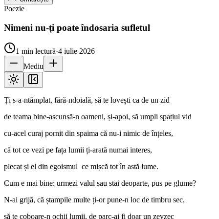
Poezie
Nimeni nu-ți poate îndosaria sufletul
1
min lectură
·
4 iulie 2026
Mediu
Ți s-a-ntâmplat, fără-ndoială, să te lovești ca de un zid
de teama bine-ascunsă-n oameni, și-apoi, să umpli spațiul vid
cu-acel curaj pornit din spaima că nu-i nimic de înțeles,
că tot ce vezi pe fața lumii ți-arată numai interes,
plecat și el din egoismul ce mișcă tot în astă lume.
Cum e mai bine: urmezi valul sau stai deoparte, pus pe glume?
N-ai grijă, că ștampile multe ți-or pune-n loc de timbru sec,
să te coboare-n ochii lumii, de parc-ai fi doar un zevzec