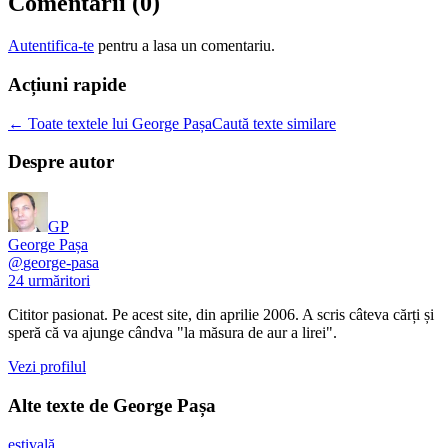
Comentarii (
0
)
Autentifica-te
pentru a lasa un comentariu.
Acțiuni rapide
← Toate textele lui George Pașa
Caută texte similare
Despre autor
GP
George Pașa
@
george-pasa
24
urmăritori
Cititor pasionat. Pe acest site, din aprilie 2006. A scris câteva cărți și
speră că va ajunge cândva "la măsura de aur a lirei".
Vezi profilul
Alte texte de
George Pașa
estivală