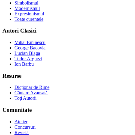
Simbolismul
Modernismul
Expresionismul
Toate curentele
Autori Clasici
Mihai Eminescu
George Bacovia
Lucian Blaga
Tudor Arghezi
Ion Barbu
Resurse
Dicționar de Rime
Căutare Avansată
Toți Autorii
Comunitate
Atelier
Concursuri
Revistă