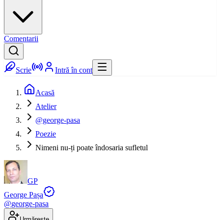
Comentarii
Scrie
Intră în cont
Acasă
Atelier
@george-pasa
Poezie
Nimeni nu-ți poate îndosaria sufletul
GP
George Pașa
@
george-pasa
Urmărește