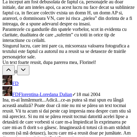
La inceput am fost debusolata de faptul ca, personajele au doar
initiale, dar am inteles apoi, ca acest lucru nu face decat sa sublinieze
faptul ca, in fiecare colectiv exista un domn H, un domn AP si,
arareori, o domnisoara VN, care isi risca „pielea” din dorinta de a fi
intreaga, de a spune adevarul despre ea insasi.
Parantezele cu gandurile din spatele vorbelor, scot in evidenta cu
claritate, dualitatea de care „suferim” cu totii in orice tip de
interactiune cu ceilalti.
Singurul lucru, care imi pare ca, micsoreaza valoarea fotografica a
textului este faptul ca autorul nu a reusit sa se detaseze de trairile
personajelor sale.
Un text foarte reusit, dupa parerea mea, Florinel!
0
FD
FD
Florentina-Loredana Dalian
✓
18 mai 2004
Ina, m-ai înmărmurit...Adică...ce-as putea să mai spun eu lângă
această analiză? Poate doar că mie nu mi se părea un text tocmai
reusit. Vii tu acum si dai peste cap impresia mea despre cum stiu să
mă apreciez. Si nu mi se părea reusit tocmai datorită acelei lipse a
detasării de care vorbesti si care m-a împiedicat în exprimarea pe
care mi-as fi dorit s-o găsesc. Imaginează-ti totusi că m-am străduit
enorm (să mă detasez), lucru care mi-a reusit doar pe jumătate. Am