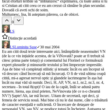
făcut eforturi teribile să “îmblânzesc“ exprimarea, cu toate astea si tu
si Cristian ati citit ceea ce eu am crezut că rămâne în plan secundar.
Dovadă că aveti ochi de soim.
Multumesc, Ina, îti asteptam părerea, ca de obicei.
0
LS
Distincție acordată
LS
Luminita Suse
✓
30 mai 2004
Eu am citit două texte interesante aici, întâmplările neasemuitei VN
(de la ce vin ințialele acestea, de la ViNovată? poate ar fi trebuit să
citesc prima parte totuși) și comentariul lui Florinel ce formulează
expert plusurile și minusurile textului și îmi limpezește impresiile.
Așa de bine vă completați stilistic și tematic încât eu am început să
vă descurc când încercați să mă încurcați. O fi de vină ultima ceapă
citită, mi-a agresat nervul optic și glandele lacrimogene în așa hal
încât nu mai văd să număr. Deci, H, AP, VN, nr.1, nr.2, nr.3, nr. 4,
secretara - în total 8(opt)! O iau de la capăt, întâi se adună patru
numere, hiena, așa zisul prieten, NeVinovata (de ce n-o cheamă
NV?) Șapte! Ah, iar mă încurc. Uitam de secretară, opt deci, și
femeia de serviciu nouă. Mai bine că nu le dai nume, câte o trăsătură
de caracter esențială e suficientă. O încercare de detașare de
personajul VN, sau NV, se produce totuși în încheiere. Autoarea se