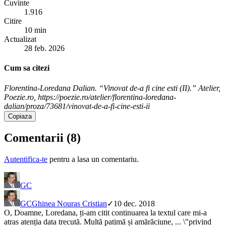
Cuvinte
1.916
Citire
10 min
Actualizat
28 feb. 2026
Cum sa citezi
Florentina-Loredana Dalian. “Vinovat de-a fi cine esti (II).” Atelier,
Poezie.ro, https://poezie.ro/atelier/florentina-loredana-
dalian/proza/73681/vinovat-de-a-fi-cine-esti-ii
Copiaza
Comentarii (
8
)
Autentifica-te
pentru a lasa un comentariu.
GC
GC
Ghinea Nouras Cristian
✓
10 dec. 2018
O, Doamne, Loredana, ți-am citit continuarea la textul care mi-a
atras atenția data trecută. Multă patimă și amărăciune, ... \"privind