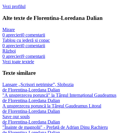
Vezi profilul
Alte texte de
Florentina-Loredana Dalian
Mirare
0
aprecieri
0
comentarii
Tablou cu iederă si copac
0
aprecieri
0
comentarii
Război
0
aprecieri
9
comentarii
Vezi toate textele
Texte similare
Lansare „Scrisori netrimise”, Slobozia
de
Florentina-Loredana Dalian
"A unsprezecea poruncă" la Târgul Internațional Gaudeamus
de
Florentina-Loredana Dalian
A unsprezecea poruncă la Târgul Gaudeamus Litoral
de
Florentina-Loredana Dalian
Save our souls
de
Florentina-Loredana Dalian
"Înainte de magnolii" - Prefață de Adrian Dinu Rachieru
de
Florentina-Loredana Dalian