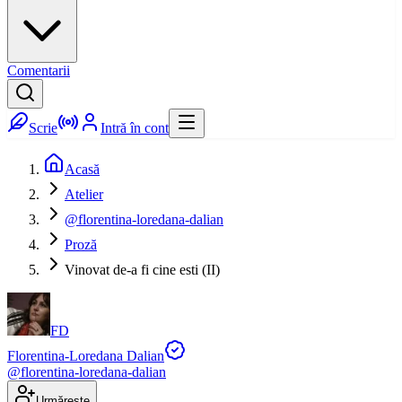
Comentarii
Scrie
Intră în cont
Acasă
Atelier
@florentina-loredana-dalian
Proză
Vinovat de-a fi cine esti (II)
FD
Florentina-Loredana Dalian
@
florentina-loredana-dalian
Urmărește