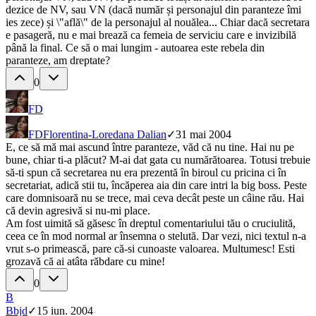
dezice de NV, sau VN (dacă număr și personajul din paranteze îmi
ies zece) și \"află\" de la personajul al nouălea... Chiar dacă secretara
e pasageră, nu e mai brează ca femeia de serviciu care e invizibilă
până la final. Ce să o mai lungim - autoarea este rebela din
paranteze, am dreptate?
0
FD
FD
Florentina-Loredana Dalian
✓
31 mai 2004
E, ce să mă mai ascund între paranteze, văd că nu tine. Hai nu pe
bune, chiar ti-a plăcut? M-ai dat gata cu numărătoarea. Totusi trebuie
să-ti spun că secretarea nu era prezentă în biroul cu pricina ci în
secretariat, adică stii tu, încăperea aia din care intri la big boss. Peste
care domnisoară nu se trece, mai ceva decât peste un câine rău. Hai
că devin agresivă si nu-mi place.
Am fost uimită să găsesc în dreptul comentariului tău o cruciulită,
ceea ce în mod normal ar însemna o stelută. Dar vezi, nici textul n-a
vrut s-o primească, pare că-si cunoaste valoarea. Multumesc! Esti
grozavă că ai atâta răbdare cu mine!
0
B
B
bjd
✓
15 iun. 2004