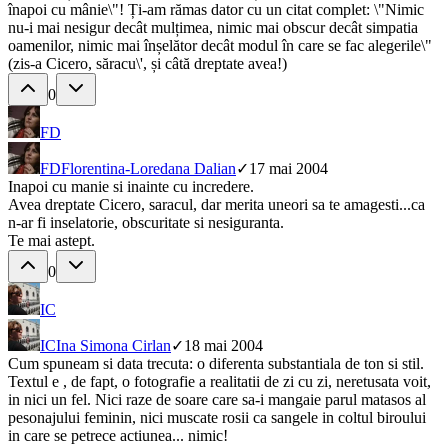
înapoi cu mânie\"! Ți-am rămas dator cu un citat complet: \"Nimic
nu-i mai nesigur decât mulțimea, nimic mai obscur decât simpatia
oamenilor, nimic mai înșelător decât modul în care se fac alegerile\"
(zis-a Cicero, săracu\', și câtă dreptate avea!)
0
FD
FD
Florentina-Loredana Dalian
✓
17 mai 2004
Inapoi cu manie si inainte cu incredere.
Avea dreptate Cicero, saracul, dar merita uneori sa te amagesti...ca
n-ar fi inselatorie, obscuritate si nesiguranta.
Te mai astept.
0
IC
IC
Ina Simona Cirlan
✓
18 mai 2004
Cum spuneam si data trecuta: o diferenta substantiala de ton si stil.
Textul e , de fapt, o fotografie a realitatii de zi cu zi, neretusata voit,
in nici un fel. Nici raze de soare care sa-i mangaie parul matasos al
pesonajului feminin, nici muscate rosii ca sangele in coltul biroului
in care se petrece actiunea... nimic!