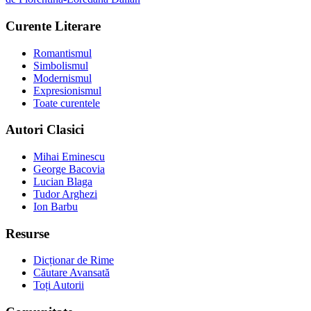
Curente Literare
Romantismul
Simbolismul
Modernismul
Expresionismul
Toate curentele
Autori Clasici
Mihai Eminescu
George Bacovia
Lucian Blaga
Tudor Arghezi
Ion Barbu
Resurse
Dicționar de Rime
Căutare Avansată
Toți Autorii