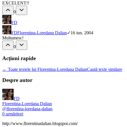
EXCELENT!!
0
FD
FD
Florentina-Loredana Dalian
✓
16 iun. 2004
Multumesc!
0
Acțiuni rapide
← Toate textele lui Florentina-Loredana Dalian
Caută texte similare
Despre autor
FD
Florentina-Loredana Dalian
@
florentina-loredana-dalian
0
urmăritori
http://www.florentinadalian.blogspot.com/