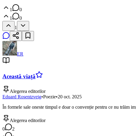
1
0
1
0
1
ER
Această viață
Alegerea editorilor
Eduard Rosentzveig
•
Poezie
•
20 oct. 2025
În formele sale oneste timpul e doar o convenție pentru ce nu trăim imp
Alegerea editorilor
0
2