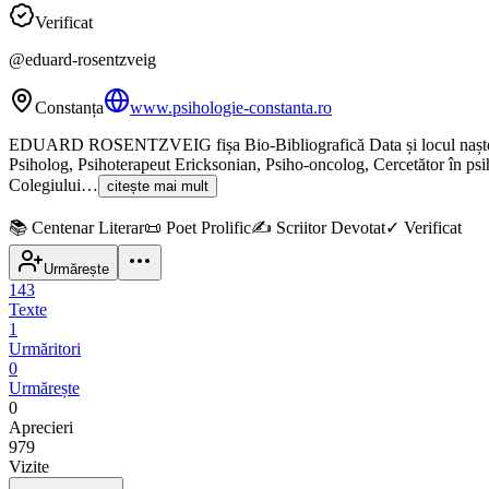
Verificat
@
eduard-rosentzveig
Constanța
www.psihologie-constanta.ro
EDUARD ROSENTZVEIG fișa Bio-Bibliografică Data și locul nașterii: 1
Psiholog, Psihoterapeut Ericksonian, Psiho-oncolog, Cercetător în psih
Colegiului…
citește mai mult
📚
Centenar Literar
📜
Poet Prolific
✍️
Scriitor Devotat
✓
Verificat
Urmărește
143
Texte
1
Urmăritori
0
Urmărește
0
Aprecieri
979
Vizite