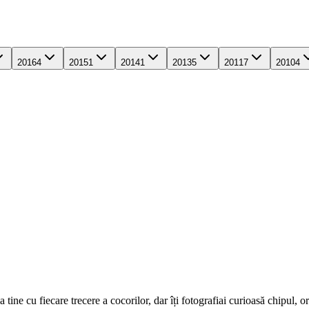
2016
4
2015
1
2014
1
2013
5
2011
7
2010
4
ne cu fiecare trecere a cocorilor, dar îți fotografiai curioasă chipul, ori 