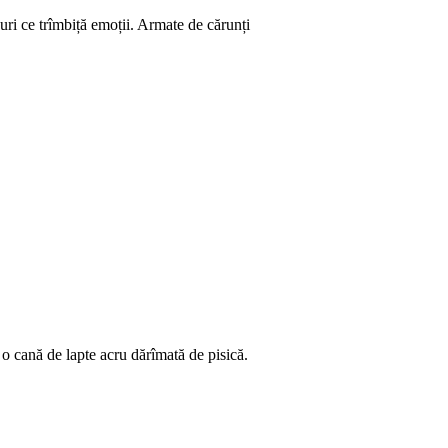
guri ce trîmbiță emoții. Armate de cărunți
o cană de lapte acru dărîmată de pisică.