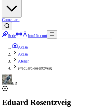
Comentarii
Scrie
Intră în cont
Acasă
Acasă
Atelier
@eduard-rosentzveig
ER
Eduard Rosentzveig