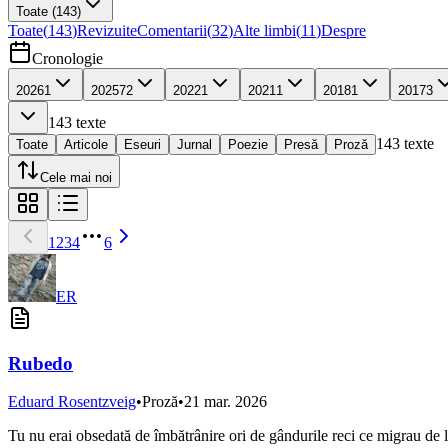
Toate
(143)
Toate
(
143
)
Revizuite
Comentarii
(
32
)
Alte limbi
(
11
)
Despre
Cronologie
2026
1
2025
72
2022
1
2021
1
2018
1
2017
3
143
texte
143
texte
Toate
Articole
Eseuri
Jurnal
Poezie
Presă
Proză
Cele mai noi
1
2
3
4
6
ER
Rubedo
Eduard Rosentzveig
•
Proză
•
21 mar. 2026
Tu nu erai obsedată de îmbătrânire ori de gândurile reci ce migrau de la ti