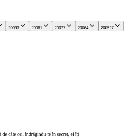
2009
3
2008
1
2007
7
2006
4
2005
27
de câte ori, îndrăgindu-te în secret, el îți