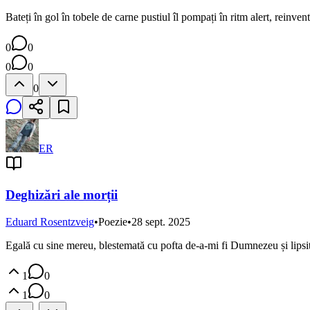
Bateți în gol în tobele de carne pustiul îl pompați în ritm alert, reinv
0
0
0
0
0
ER
Deghizări ale morții
Eduard Rosentzveig
•
Poezie
•
28 sept. 2025
Egală cu sine mereu, blestemată cu pofta de-a-mi fi Dumnezeu și lipsit
1
0
1
0