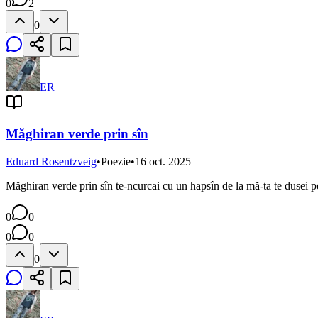
0
2
0
ER
Măghiran verde prin sîn
Eduard Rosentzveig
•
Poezie
•
16 oct. 2025
Măghiran verde prin sîn te-ncurcai cu un hapsîn de la mă-ta te dusei pe
0
0
0
0
0