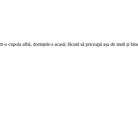
r-o cupola albă, dorințele-s acasă; făcută să priceapă așa de mult și bine 