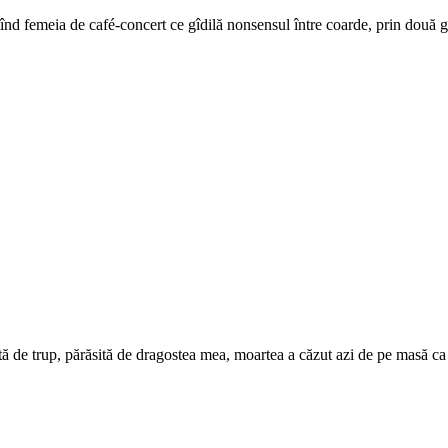
entînd femeia de café-concert ce gîdilă nonsensul între coarde, prin două 
ă de trup, părăsită de dragostea mea, moartea a căzut azi de pe masă ca 