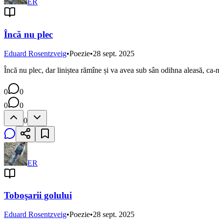
ER
Încă nu plec
Eduard Rosentzveig
•
Poezie
•
28 sept. 2025
Încă nu plec, dar liniștea rămîne și va avea sub sân odihna aleasă, ca-nt
0
0
0
0
0
ER
Toboşarii golului
Eduard Rosentzveig
•
Poezie
•
28 sept. 2025